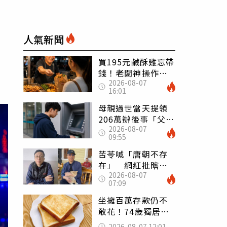
人氣新聞
買195元鹹酥雞忘帶
錢！老闆神操作
2026-08-07
「倒找5元」 全網
16:01
看哭：這就是台灣
母親過世當天提領
206萬辦後事「父子
2026-08-07
遭判刑」 律師：
09:55
搶錢先下手是罪
苦苓喊「唐朝不存
在」 網紅批瞎編
2026-08-07
歷史：李白、杜甫
07:09
用鮮卑文寫詩？
坐擁百萬存款仍不
敢花！74歲獨居翁
「1餐只吃1片吐
2026-08-07 12:01