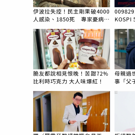
伊波拉失控！民主剛果破4000
0098
人感染、1850死 專家憂病毒
KOSP
恐已突變
PR
脆友都說相見恨晚！苦甜72%
母親過
比利時巧克力 大人味爆紅！
事「父
錢先下
PR