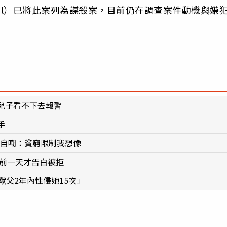
Ismail）已將此案列為謀殺案，目前仍在調查案件動機與嫌
。
兒子看不下去報警
手
網自嘲：貧窮限制我想像
犯前一天才告白被拒
獸父2年內性侵她15次」