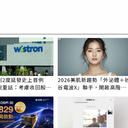
PR
利2度延發史上首例
2026美肌新趨勢「外泌體＋
說重話：考慮收回股務
谷電波X」聯手，開啟高階養
膚新世代