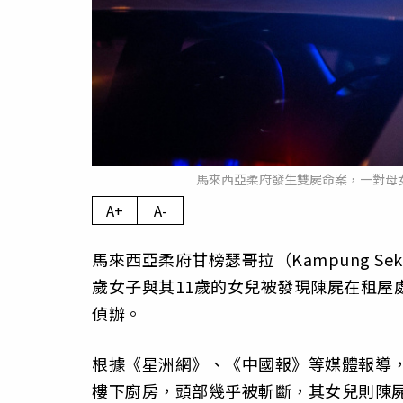
馬來西亞柔府發生雙屍命案，一對母女
A+
A-
馬來西亞柔府甘榜瑟哥拉（Kampung Se
歲女子與其11歲的女兒被發現陳屍在租屋
偵辦。
根據《星洲網》、《中國報》等媒體報導，
樓下廚房，頭部幾乎被斬斷，其女兒則陳