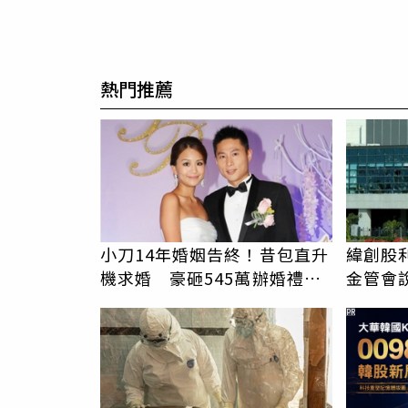
熱門推薦
小刀14年婚姻告終！昔包直升
緯創股
機求婚 豪砸545萬辦婚禮還
金管會
找連戰證婚
自辦
PR