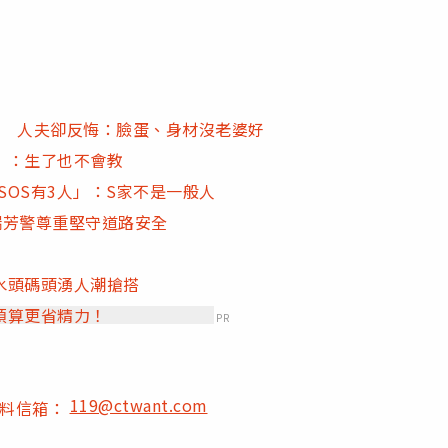
」 人夫卻反悔：臉蛋、身材沒老婆好
」：生了也不會教
SOS有3人」：S家不是一般人
 瑞芳警尊重堅守道路安全
水頭碼頭湧人潮搶搭
預算更省精力！
PR
119@ctwant.com
爆料信箱：