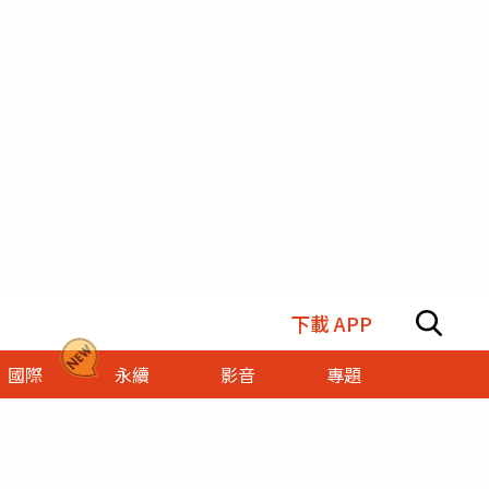
下載 APP
國際
永續
影音
專題