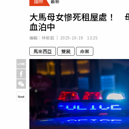
國際
最新
人物
汽車
大馬母女慘死租屋處！ 
專欄
血泊中
房產新勢力
編輯：
林郁庭
2025-10-19 13:25
馬來西亞
雙屍
命案
Next