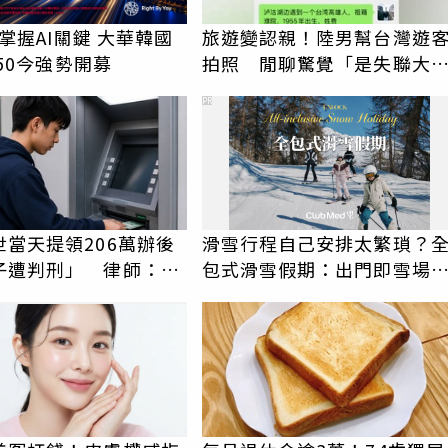
29掌握AI關鍵 大華韓國
旅遊變認親！陸男幫台灣遊
I 50今強勢開募
拍照 閒聊驚覺「是失聯大
伯」奇蹟重逢
PR
世當天提領206萬辦後
滑雪行程自己安排太繁瑣？
子遭判刑」 律師：搶
包式滑雪假期：出門即雪場
手是罪
一價全包不怕預算爆表！