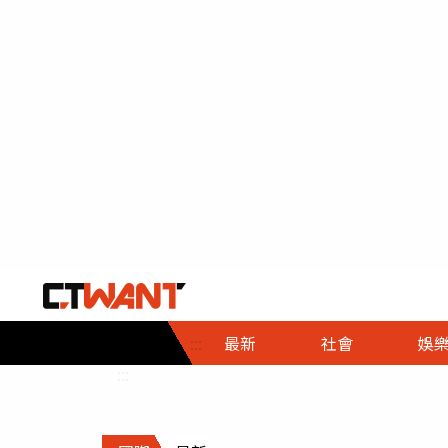
社會首頁
娛樂首頁
財經首頁
政
:::
最新
社會
娛
時事
即時
熱線
:::
直擊
大條
人物
調查
專題
３Ｃ