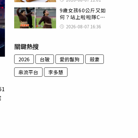
司」 半年後暴瘦
9歲女孩60公斤又如
嚇壞女兒
何？站上啦啦隊C位
驚艷全場 千萬網
2026-08-07 16:36
友被圈粉
關鍵熱搜
2026
台玻
愛的鬣狗
殺妻
串流平台
李多慧
51
案