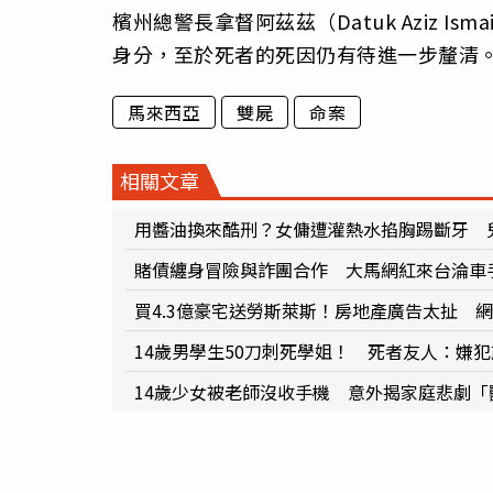
檳州總警長拿督阿茲茲（Datuk Aziz 
身分，至於死者的死因仍有待進一步釐清
馬來西亞
雙屍
命案
相關文章
用醬油換來酷刑？女傭遭灌熱水掐胸踢斷牙 
賭債纏身冒險與詐團合作 大馬網紅來台淪車
買4.3億豪宅送勞斯萊斯！房地產廣告太扯 
14歲男學生50刀刺死學姐！ 死者友人：嫌
14歲少女被老師沒收手機 意外揭家庭悲劇「