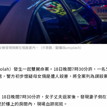
被發現陳屍在租屋處內。（示意圖／翻攝自unsplash）
kolah）發生一起雙屍命案。18日晚間7時30分許，一名
處，警方初步懷疑母女倆是遭人殺害，將全案列為謀殺
18日晚間7時30分許，女子丈夫返家後，發現妻子倒在
屍於樓上的房間內，現場血跡斑斑。