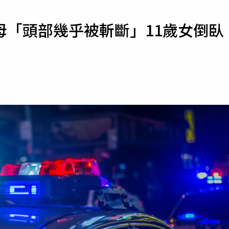
寵物
母「頭部幾乎被斬斷」11歲女倒臥
運勢
運動
梅酒