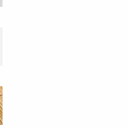
客
全
，