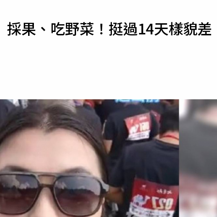
寵物
 採果、吃野菜！挺過14天樣貌差
運勢
運動
梅酒