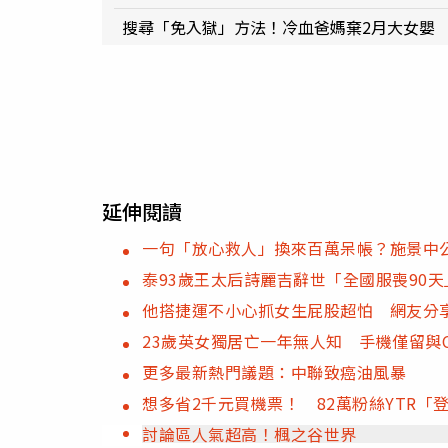
搜尋「免入獄」方法！冷血爸媽棄2月大女嬰
延伸閱讀
一句「放心救人」換來百萬呆帳？施景中
泰93歲王太后詩麗吉辭世「全國服喪90
他搭捷運不小心抓女生屁股超怕 網友分
23歲英女獨居亡一年無人知 手機僅留與Ch
更多最新熱門議題：中聯致癌油風暴
想多省2千元買機票！ 82萬粉絲YTR
討論區人氣超高！楓之谷世界