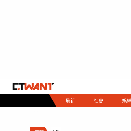
社會首頁
娛樂首頁
財經首頁
政
:::
最新
社會
娛
時事
即時
熱線
:::
直擊
大條
人物
調查
專題
３Ｃ