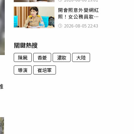
傻眼
開會照意外變網紅
照！女公務員妝容
掀2千則留言 本人
2026-08-05 22:43
怒嗆：化妝有錯嗎
關鍵熱搜
陳屍
香菱
濃妝
大陸
導演
崔培軍
唯