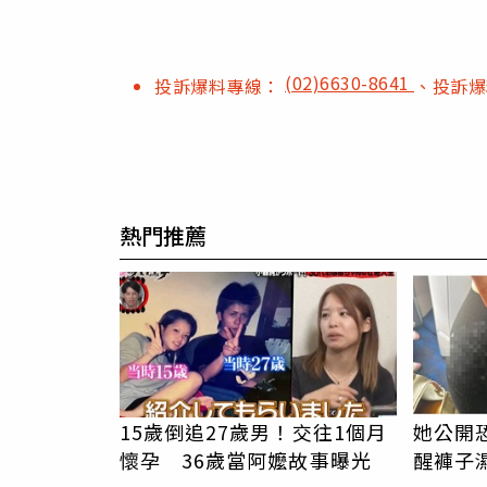
(02)6630-8641
投訴爆料專線：
、投訴
熱門推薦
15歲倒追27歲男！交往1個月
她公開
懷孕 36歲當阿嬤故事曝光
醒褲子