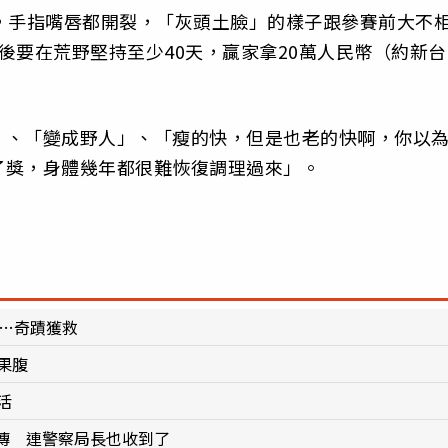
，手指嘴唇都開裂，「灰頭土臉」的樣子跟參賽前大不
後要在荒野堅持至少40天，贏家拿20萬人民幣（約新台
」、「變成野人」、「瘦的快，但是也老的快啊，你以
了獎，身體幾年都很難恢復調理過來」。
天…奇蹟獲救
果腹
活
傳 連警察局長也收到了