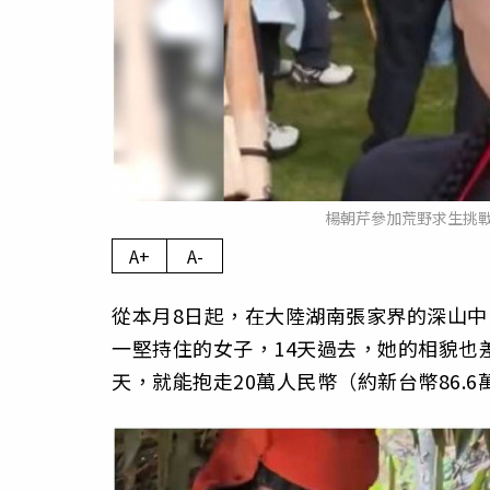
楊朝芹參加荒野求生挑
A+
A-
從本月8日起，在大陸湖南張家界的深山
一堅持住的女子，14天過去，她的相貌也
天，就能抱走20萬人民幣（約新台幣86.6