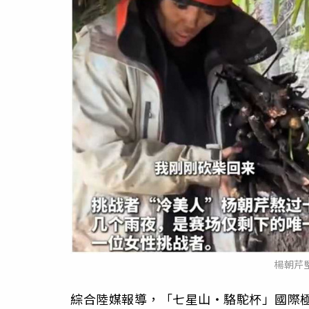
楊朝芹
綜合陸媒報導，「七星山・駱駝杯」國際