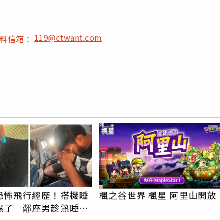
119@ctwant.com
爆料信箱：
PR
恐怖飛行經歷！搭機睡
楓之谷世界 楓星 阿里山開放
濕了 鄰座男趁熟睡猥