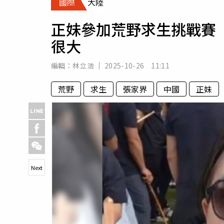
國際
大陸
人物
汽車
正妹參加荒野求生挑戰賽
專欄
很大
房產新勢力
編輯：
林立浩
2025-10-26 11:11
荒野
求生
張家界
中國
正妹
Next