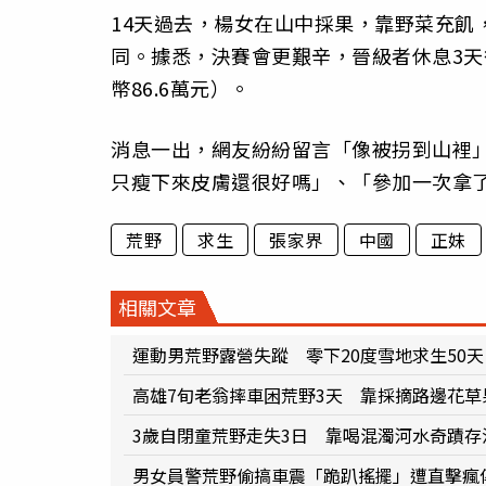
14天過去，楊女在山中採果，靠野菜充飢
同。據悉，決賽會更艱辛，晉級者休息3天
幣86.6萬元）。
消息一出，網友紛紛留言「像被拐到山裡
只瘦下來皮膚還很好嗎」、「參加一次拿
荒野
求生
張家界
中國
正妹
相關文章
運動男荒野露營失蹤 零下20度雪地求生50
高雄7旬老翁摔車困荒野3天 靠採摘路邊花草
3歲自閉童荒野走失3日 靠喝混濁河水奇蹟存
男女員警荒野偷搞車震「跪趴搖擺」遭直擊瘋