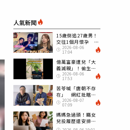
人氣新聞
15歲倒追27歲男！
交往1個月懷孕 36
2026-08-06
歲當阿嬤故事曝光
17:04
億萬富豪遭兒「大
義滅親」！偷生子
2026-08-06
怕曝光 竟盜鄰居
17:53
身份辦假證落戶
苦苓喊「唐朝不存
在」 網紅批瞎編
2026-08-07
歷史：李白、杜甫
07:09
用鮮卑文寫詩？
媽媽急過頭！瞞女
兒投履歷還安排面
試 她接來電當場
2026-08-06 19:01