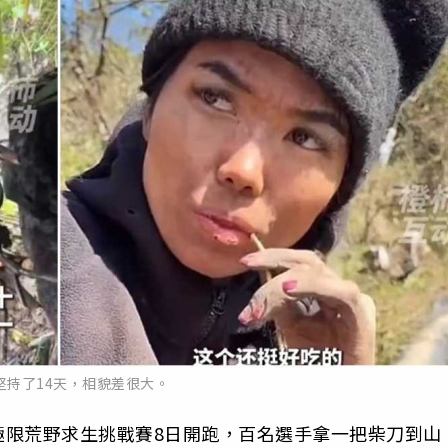
堅持了14天，相貌差很大。
極限荒野求生挑戰賽8日開跑，百名選手拿一把柴刀到山