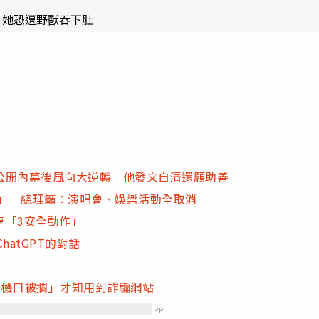
 她恐遭野獸吞下肚
公開內幕後風向大逆轉 他發文自清還願助善
天」 總理籲：演唱會、娛樂活動全取消
享「3安全動作」
atGPT的對話
「登機口被攔」才知用到詐騙網站
PR