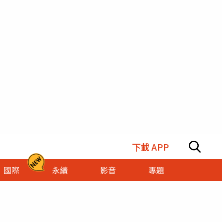
下載 APP
國際
永續
影音
專題