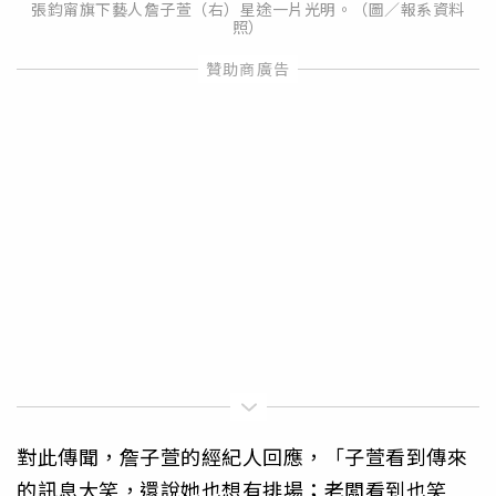
張鈞甯旗下藝人詹子萱（右）星途一片光明。（圖／報系資料
照）
對此傳聞，詹子萱的經紀人回應，「子萱看到傳來
的訊息大笑，還說她也想有排場；老闆看到也笑