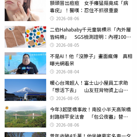
額頭冒出痘痘 女手癢猛摳竟成「病
毒疣」！醫嘆：忍住不抓很重要
2026-08-06
二伯Hahababy千元童裝標示「內外層
皆純棉」 SGS檢測證明：內裡100%
聚酯纖維
2026-08-05
不是AI！他「沒脖子」畫面瘋傳 真相
曝光網看呆
2026-08-04
暖心台灣超人！富士山小屋員工求助
「想活下去」 山友狂背物資上山：
台灣真的是寶島
2026-08-05
今年3起墜橋事故！南投小半天高架橋
封路辦平安法會 「包公夜審」替亡
魂伸冤
2026-08-06
曾年收破4千萬！他坐擁豪宅名車一夕