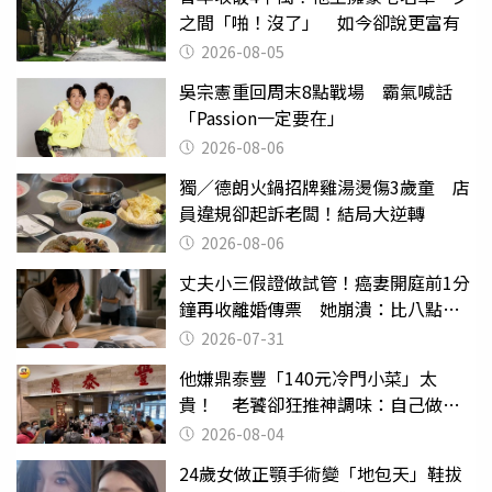
之間「啪！沒了」 如今卻說更富有
2026-08-05
吳宗憲重回周末8點戰場 霸氣喊話
「Passion一定要在」
2026-08-06
獨／德朗火鍋招牌雞湯燙傷3歲童 店
員違規卻起訴老闆！結局大逆轉
2026-08-06
丈夫小三假證做試管！癌妻開庭前1分
鐘再收離婚傳票 她崩潰：比八點檔
還扯
2026-07-31
他嫌鼎泰豐「140元冷門小菜」太
貴！ 老饕卻狂推神調味：自己做不
出來
2026-08-04
24歲女做正顎手術變「地包天」鞋拔