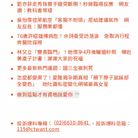
劉亦菲走秀珠寶手鏈突斷開！秒做臨場反應 網友
讚：教科書等級
吳怡霈控某航空「客服不耐煩」拒給建議氣炸 網
友反批：服務業都懂
76歲許紹雄傳病危！佘詩曼受訪落淚 急取消行程
奔醫院探視
林又立「雙喜臨門」！她懷孕4月後曬婚紗照 曝赴
美產子計畫：謝謝大家的祝福
更多最新熱門議題：國三生被刺死
怎麼都變黑了！愛雅揭孕期真相「腋下脖子鼠蹊部
全變色」 她吐露私密變化網喊最真女星
做到這點才有資格說愛你
PR
(02)6630-8641
投訴爆料專線：
、投訴爆料信箱：
119@ctwant.com