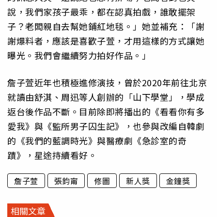
說，我們家孩子最乖，都在認真拍戲，誰敢擺架
子？老闆親自去幫她鋪紅地毯。」她並補充：「謝
謝爆料者，應該是喜歡子萱，才用這樣的方式讓她
曝光。我們會繼續努力拍好作品。」
詹子萱近年也積極進修演技，曾於2020年前往北京
就讀由舒淇、周迅等人創辦的「山下學堂」，學成
返台後作品不斷。目前除即將播出的《看看你有多
愛我》與《監所男子囚生記》，也參與改編自韓劇
的《我們的藍調時光》與醫療劇《急診室的奇
蹟》，星途持續看好。
詹子萱
張鈞甯
修圖
新人獎
金鐘獎
相關文章