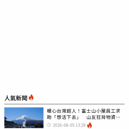
人氣新聞
暖心台灣超人！富士山小屋員工求
助「想活下去」 山友狂背物資上
山：台灣真的是寶島
2026-08-05 13:28