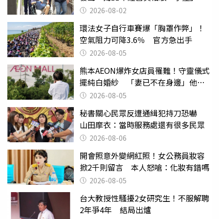
2026-08-02
環法女子自行車賽爆「胸罩作弊」！
空氣阻力可降3.6％ 官方急出手
2026-08-05
熊本AEON爆炸女店員罹難！守靈儀式
擺純白婚紗 「妻已不在身邊」他淚
喊：無法想像
2026-08-05
秘書關心民眾反遭通緝犯持刀恐嚇
山田摩衣：當時服務處還有很多民眾
2026-08-06
開會照意外變網紅照！女公務員妝容
掀2千則留言 本人怒嗆：化妝有錯嗎
2026-08-05
台大教授性騷擾2女研究生！不服解聘
2年爭4年 結局出爐