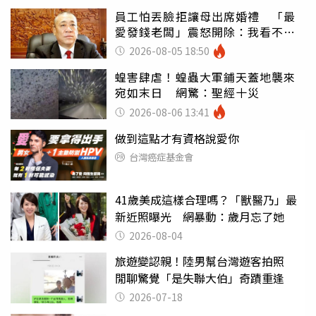
員工怕丟臉拒讓母出席婚禮 「最
愛發錢老闆」震怒開除：我看不起
你
2026-08-05 18:50
蝗害肆虐！蝗蟲大軍鋪天蓋地襲來
宛如末日 網驚：聖經十災
2026-08-06 13:41
做到這點才有資格說愛你
台灣癌症基金會
41歲美成這樣合理嗎？「獸醫乃」最
新近照曝光 網暴動：歲月忘了她
2026-08-04
旅遊變認親！陸男幫台灣遊客拍照
閒聊驚覺「是失聯大伯」奇蹟重逢
2026-07-18