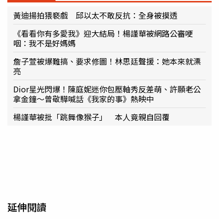
黃迪揚拍猥褻戲 邱以太不敢反抗：全身被摸透
《看看你有多愛我》迎大結局！楊謹華被網路公審哽
咽：我不是好媽媽
詹子萱被爆難搞、要求修圖！林思廷聲援：她本來就漂
亮
Dior星光閃爆！陳庭妮迷你包壓軸秀反差萌、許願老公
拿金鐘～曾敬驊喊話《我家的事》熱映中
楊謹華被批「跳舞像猴子」 本人竟親自回覆
延伸閱讀