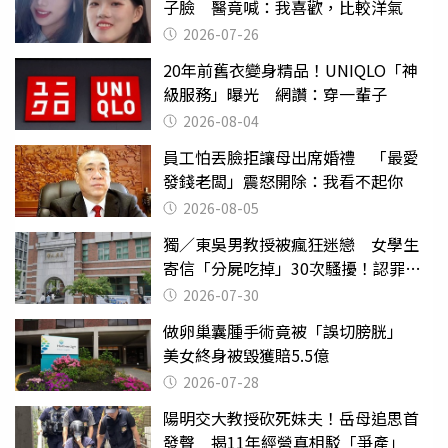
子臉 醫竟喊：我喜歡，比較洋氣
2026-07-26
20年前舊衣變身精品！UNIQLO「神
級服務」曝光 網讚：穿一輩子
2026-08-04
員工怕丟臉拒讓母出席婚禮 「最愛
發錢老闆」震怒開除：我看不起你
2026-08-05
獨／東吳男教授被瘋狂迷戀 女學生
寄信「分屍吃掉」30次騷擾！認罪免
關
2026-07-30
做卵巢囊腫手術竟被「誤切膀胱」
美女終身被毀獲賠5.5億
2026-07-28
陽明交大教授砍死妹夫！岳母追思首
發聲 揭11年經營真相駁「爭產」