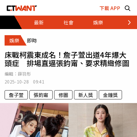
跳至主要內容區塊
下載 APP
最新
社會
娛樂
財經
娛樂
即時
床戰柯震東成名！詹子萱出道4年爆大
頭症 排場直逼張鈞甯、要求精緻修圖
編輯：
薛羽彤
2025-10-28 09:41
詹子萱
張鈞甯
修圖
新人獎
金鐘獎