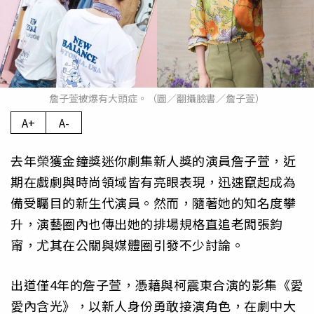
詹子萱被爆有大頭症。（圖／翻攝臉書／詹子萱）
A+
A-
去年榮獲金鐘獎迷你劇集新人獎的演員詹子萱，近
期在戲劇與時尚領域皆有亮眼表現，迅速竄起成為
備受矚目的新生代演員。然而，隨著她的知名度攀
升，演藝圈內也傳出她的排場規格直追老闆張鈞
甯，尤其在公關與媒體圈引發不少討論。
出道僅4年的詹子萱，憑藉與柯震東合演的影集《愛
愛內含光》，以新人身份勇敢接演角色，在劇中大