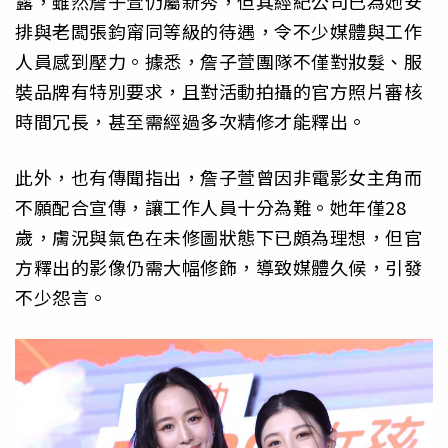
露，雖然詹子萱仍屬新秀，但其經紀公司已為她安
排與老闆張鈞甯同等級的待遇，令不少媒體與工作
人員感到壓力。據悉，詹子萱團隊不僅對妝髮、服
裝品牌有特別要求，且對活動拍攝的官方照片審核
時間冗長，甚至需經過多次精修才能釋出。
此外，也有傳聞指出，詹子萱曾因非電影女主角而
不願配合宣傳，讓工作人員十分為難。她年僅28
歲，膚況與氣色在未修圖狀態下已頗為理想，但官
方釋出的影像仍需大幅修飾，導致媒體久候，引發
不少怨言。