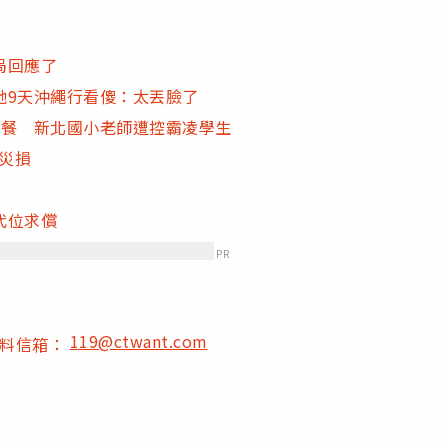
局回應了
她9天沖繩行看傻：太丟臉了
午餐 新北國小老師遭控霸凌學生
與災損
代位求償
PR
119@ctwant.com
爆料信箱：