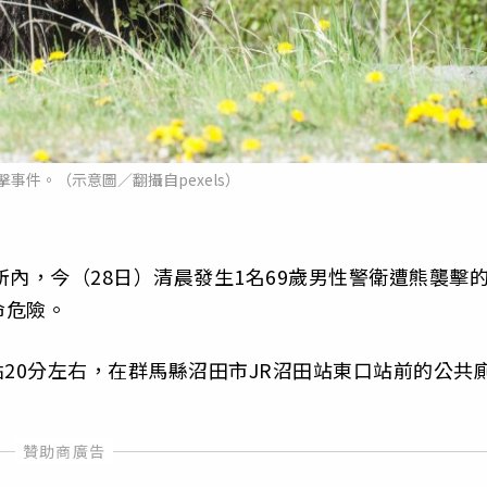
事件。（示意圖／翻攝自pexels）
所內，今（28日）清晨發生1名69歲男性警衛遭熊襲擊
命危險。
點20分左右，在群馬縣沼田市JR沼田站東口站前的公共