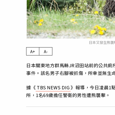
日本又發生熊襲擊
A+
A-
日本關東地方群馬縣JR沼田站前的公共廁
事件。該名男子右腳被抓傷，所幸並無生
據《
TBS NEWS DIG
》報導，今日凌晨1
所，1名69歲擔任警衛的男性遭熊襲擊。