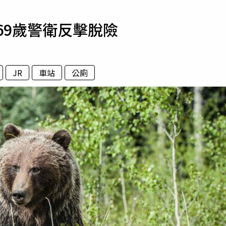
寵物
69歲警衛反擊脫險
運勢
運動
梅酒
JR
車站
公廁