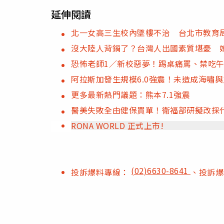
延伸閱讀
北一女高三生校內墜樓不治 台北市教育
沒大陸人背鍋了？台灣人出國素質堪憂 
恐怖老師1／新校惡夢！踢桌痛罵、禁吃
阿拉斯加發生規模6.0強震！未造成海嘯
更多最新熱門議題：熊本7.1強震
醫美失敗全由健保買單！衛福部研擬改採
RONA WORLD 正式上市!
(02)6630-8641
投訴爆料專線：
、投訴