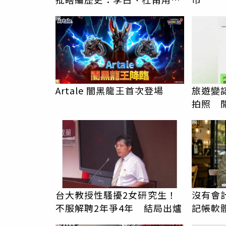
卑文寫詩？
PR
Artale 闇黑龍王首次登場
旅遊變
拍照 
伯」奇
PR
台大教授性騷擾2女研究生！
沒有會
不服解聘2年爭4年 結局出爐
記帳軟