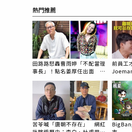
熱門推薦
田路路怒轟曹雨婷「不配當理
前員工
事長」！點名姜厚任出面 本
Joem
尊首度回應了
「很清
PR
苦苓喊「唐朝不存在」 網紅
BigB
批瞎編歷史：李白、杜甫用鮮
市