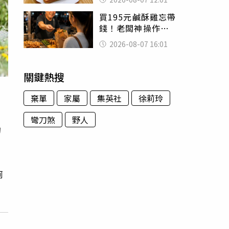
司」 半年後暴瘦
買195元鹹酥雞忘帶
嚇壞女兒
錢！老闆神操作
「倒找5元」 全網
2026-08-07 16:01
看哭：這就是台灣
關鍵熱搜
棄單
家屬
集英社
徐莉玲
彎刀煞
野人
的
廁