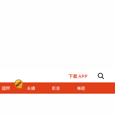
下載 APP
國際
永續
影音
專題