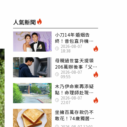
人氣新聞
小刀14年婚姻告
終！昔包直升機求
2026-08-07
婚 豪砸545萬辦婚
18:38
禮還找連戰證婚
母親過世當天提領
206萬辦後事「父子
2026-08-07
遭判刑」 律師：
09:55
搶錢先下手是罪
木乃伊命案再添疑
點！命理師赴現場
2026-08-07
遇天候驟變 驚
22:07
喊：死者還有冤屈
坐擁百萬存款仍不
敢花！74歲獨居翁
「1餐只吃1片吐
2026-08-07 12:01