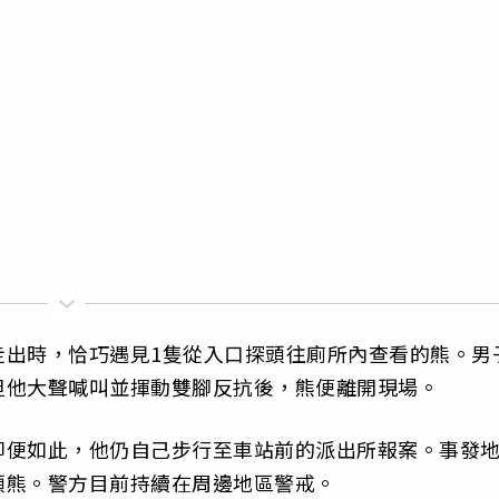
走出時，恰巧遇見1隻從入口探頭往廁所內查看的熊。男
但他大聲喊叫並揮動雙腳反抗後，熊便離開現場。
即便如此，他仍自己步行至車站前的派出所報案。事發
頭熊。警方目前持續在周邊地區警戒。