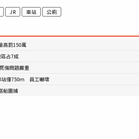
JR
車站
公廁
高罰150萬
區占7成
成死傷問題嚴重
站僅750ｍ 員工嚇壞
搭船圍捕