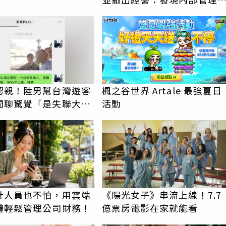
失
PR
認親！陸男幫台灣遊客
楓之谷世界 Artale 最強夏日
閒聊驚覺「是失聯大
活動
蹟重逢
計人員也不怕，用雲端
《陽光女子》串流上線！7.7
體輕鬆管理公司財務！
億票房電影在家就能看