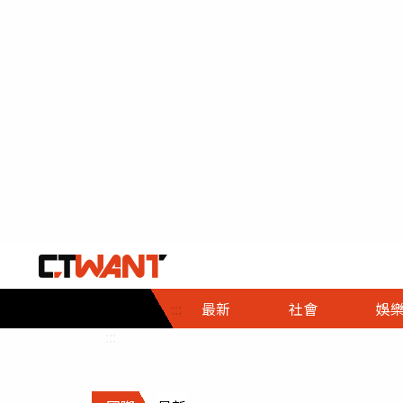
社會首頁
娛樂首頁
財經首頁
政
:::
最新
社會
娛
時事
即時
熱線
:::
直擊
大條
人物
調查
專題
３Ｃ