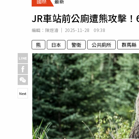
國際
最新
人物
汽車
JR車站前公廁遭熊攻擊！
專欄
房產新勢力
編輯：
陳煜濬
2025-11-28 09:38
熊
日本
警衛
公共廁所
群馬縣
Next