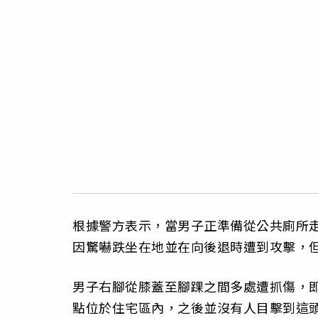
根據警方表示，當男子正準備從公共廁所
因驚嚇跌坐在地並在向後退時遭到攻擊，
男子右腳從膝蓋至腳踝之間多處遭抓傷，
點位於住宅區內，之後並沒有人目擊到這