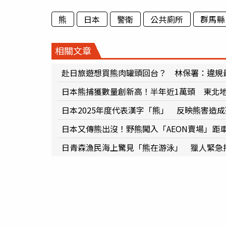
熊
日本
警衛
公共廁所
群馬縣
相關文章
赴日旅遊想買熊肉罐頭回台？ 林保署：違規最
日本熊捕獲數量創新高！半年近1萬頭 東北地
日本2025年度代表漢字「熊」 反映熊害造
日本又傳熊出沒！野熊闖入「AEON賣場」距車
日青森漁民海上驚見「熊在游泳」 獵人緊急