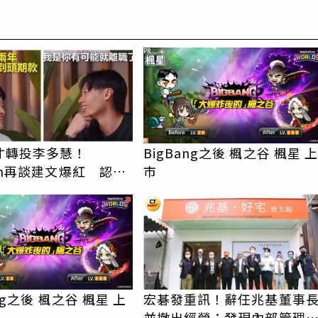
PR
才轉投李多慧！
BigBang之後 楓之谷 楓星 
an再談建文爆紅 認
市
楚他的價值」
ang之後 楓之谷 楓星 上
宏碁發重訊！辭任兆基董事
並撤出經營：發現內部管理