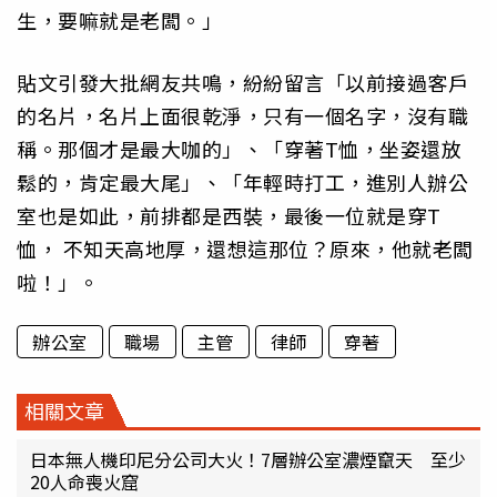
生，要嘛就是老闆。」
貼文引發大批網友共鳴，紛紛留言「以前接過客戶
的名片，名片上面很乾淨，只有一個名字，沒有職
稱。那個才是最大咖的」、「穿著T恤，坐姿還放
鬆的，肯定最大尾」、「年輕時打工，進別人辦公
室也是如此，前排都是西裝，最後一位就是穿T
恤， 不知天高地厚，還想這那位？原來，他就老闆
啦！」。
辦公室
職場
主管
律師
穿著
相關文章
日本無人機印尼分公司大火！7層辦公室濃煙竄天 至少
20人命喪火窟