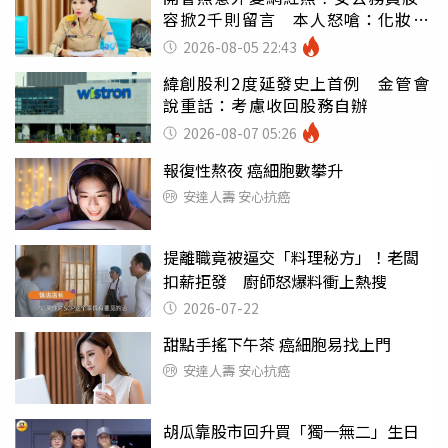
容掀2千則留言 本人怒嗆：化妝有
錯嗎
2026-08-05 22:43
緯創股利2度延發史上首例 金管會
說重話：考慮收回股務自辦
2026-08-07 05:26
報復性熬夜 癌細胞數攀升
安達人壽 安心抗癌
提離職竟被逼交「料理秘方」！老闆
扣薪拒發 廚師怒爆料衝上熱搜
2026-07-22
甜點手搖下午茶 癌細胞易找上門
安達人壽 安心抗癌
胡瓜靠股市回升買「獨一無二」生日