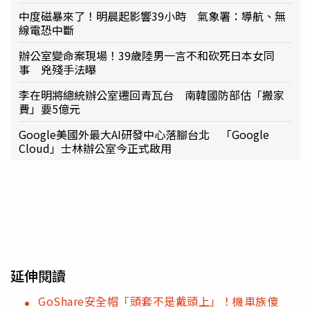
中度磁暴來了！明晨起影響39小時 氣象署：導航、無
線電恐中斷
辦公室變命案現場！39歲陸男一言不和砍死日本女同
事 兇殘手法曝
李在明將總統辦公室遷回青瓦台 南韓國防部估「搬家
費」要5億元
Google美國外最大AI研發中心落腳台北 「Google
Cloud」士林辦公室今正式啟用
延伸閱讀
GoShare安全帽「頭套不是戴頭上」！機車族傻