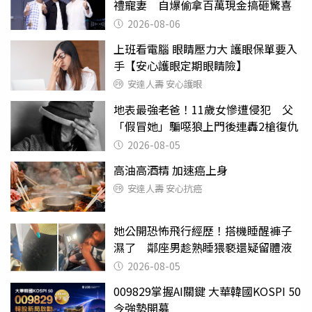
禮寵妻 自爆偷拿百萬現金搞砸驚喜
2026-08-06
上班看電腦 眼睛壓力大 護眼保單要入
手【安心護眼定期眼睛險】
安達人壽 安心護眼
地表最強老爸！11歲女慘遭侵犯 父
「假冒她」騙噁狼上門後連轟2槍復仇
2026-08-05
高油高酒精 加速癌上身
安達人壽 安心抗癌
她公開恐怖飛行經歷！搭機睡醒褲子
濕了 鄰座男趁熟睡猥褻還疑留體液
2026-08-05
009829掌握AI關鍵 大華韓國KOSPI 50
今強勢開募