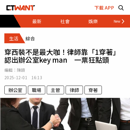
跳至主要內容區塊
下載 APP
最新
社會
娛樂
財經
生活
綜合
穿西裝不是最大咖！律師靠「1穿著」
認出辦公室key man 一票狂點頭
編輯：
陳頡
2025-12-01 16:13
辦公室
職場
主管
律師
穿著