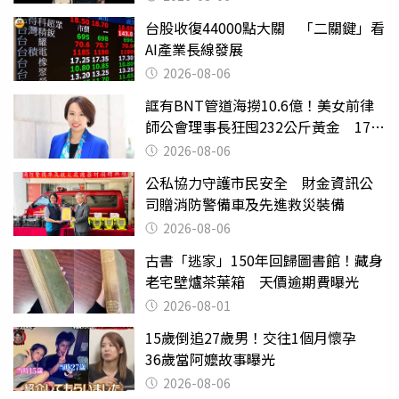
台股收復44000點大關 「二關鍵」看
AI產業長線發展
2026-08-06
誆有BNT管道海撈10.6億！美女前律
師公會理事長狂囤232公斤黃金 17人
遭起訴
2026-08-06
公私協力守護市民安全 財金資訊公
司贈消防警備車及先進救災裝備
2026-08-06
古書「逃家」150年回歸圖書館！藏身
老宅壁爐茶葉箱 天價逾期費曝光
2026-08-01
15歲倒追27歲男！交往1個月懷孕
36歲當阿嬤故事曝光
2026-08-06