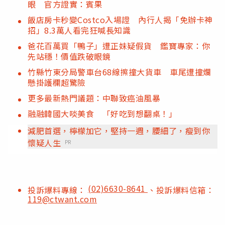
眼 官方證實：賓果
飯店房卡秒變Costco入場證 內行人揭「免辦卡神
招」8.3萬人看完狂喊長知識
爸花百萬買「鴨子」遭正妹疑假貨 鑑寶專家：你
先站穩！價值跌破眼鏡
竹縣竹東分局警車台68線擦撞大貨車 車尾遭撞爛
懸掛護欄超驚險
更多最新熱門議題：中聯致癌油風暴
融融韓國大啖美食 「好吃到想翻桌！」
減肥首選，檸檬加它，堅持一週，腰細了，瘦到你
懷疑人生
PR
(02)6630-8641
投訴爆料專線：
、投訴爆料信箱：
119@ctwant.com