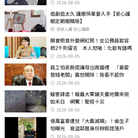
2026-08-06
追劇追太久 護眼保單要入手【安心護
眼定期眼睛險】
安達人壽 安心護眼
開會照意外變網紅照！女公務員妝容
掀2千則留言 本人怒嗆：化妝有錯嗎
2026-08-05
員工怕丟臉拒讓母出席婚禮 「最愛
發錢老闆」震怒開除：我看不起你
2026-08-05
蝗害肆虐！蝗蟲大軍鋪天蓋地襲來宛
如末日 網驚：聖經十災
2026-08-06
億萬富豪遭兒「大義滅親」！偷生子
怕曝光 竟盜鄰居身份辦假證落戶
2026-08-06