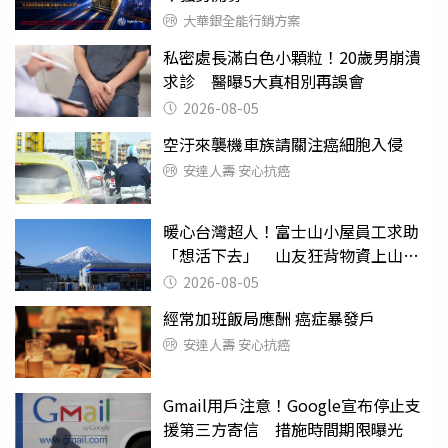
大華銀全能行銷方案
私密處長滿白色小顆粒！20歲男崩潰
求診 醫曝5大真相別再誤會
2026-08-05
空汙來襲機車族請關注癌細胞入侵
安達人壽 安心抗癌
暖心台灣超人！富士山小屋員工求助
「想活下去」 山友狂背物資上山：
台灣真的是寶島
2026-08-05
經常加班飯局應酬 癌症暴發戶
安達人壽 安心抗癌
Gmail用戶注意！Google宣布停止支
援第三方寄信 措施時間期限曝光