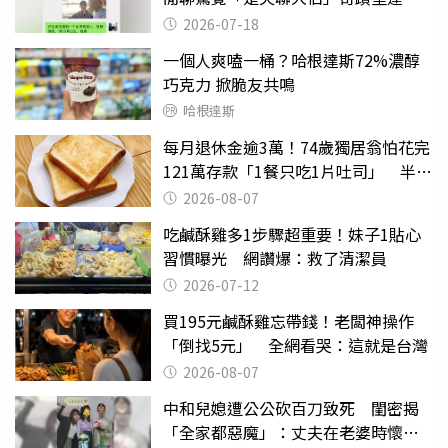
2026-07-18
一個人爽嗑一桶？哈根達斯72%濃醇
巧克力 掀脆友共鳴
哈根達斯
每月退休金逾3萬！74歲獨居翁怕花完
121萬存款「1餐只吃1片吐司」 半年
後暴瘦嚇壞女兒
2026-08-07
吃鹹酥雞多1步驟超重要！妹子1貼心
習慣曝光 網讚爆：救了清潔員
2026-07-12
買195元鹹酥雞忘帶錢！老闆神操作
「倒找5元」 全網看哭：這就是台灣
2026-08-07
中和兒媳遭公公砍百刀致死 閨密揭
「全家都惡魔」：丈夫在老婆時懷孕