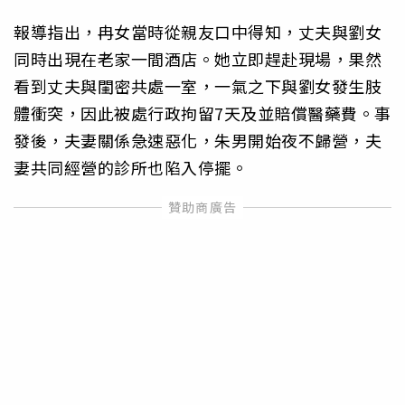
報導指出，冉女當時從親友口中得知，丈夫與劉女
同時出現在老家一間酒店。她立即趕赴現場，果然
看到丈夫與閨密共處一室，一氣之下與劉女發生肢
體衝突，因此被處行政拘留7天及並賠償醫藥費。事
發後，夫妻關係急速惡化，朱男開始夜不歸營，夫
妻共同經營的診所也陷入停擺。