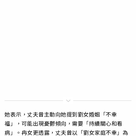
她表示，丈夫曾主動向她提到劉女婚姻「不幸
福」，可能出現憂鬱傾向，需要「持續關心和看
病」。冉女更透露，丈夫曾以「劉女家庭不幸」為