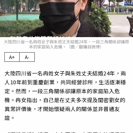
大陸四川省一名冉姓女子與朱姓丈夫結婚24年，一段三角關係卻讓原
本的家庭陷入危機。（圖／翻攝自微博）
A+
A-
大陸四川省一名冉姓女子與朱姓丈夫結婚24年，兩
人10年前到重慶創業，共同經營診所，生活逐漸穩
定。然而，一段三角關係卻讓原本的家庭陷入危
機。冉女指出，自己是在丈夫多次提及閨密劉女的
異常評價後，才開始懷疑兩人的關係並非普通友
誼。