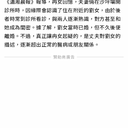
《瀟湘晨報》報導，冉女回憶，夫妻倆在沙坪壩開
診所時，因緣際會認識了住在附近的劉女，由於後
者時常到診所看診，與兩人逐漸熟識，對方甚至和
她成為閨密。據了解，劉女當時已婚，但不久後便
離婚。不過，真正讓冉女起疑的，是丈夫對劉女的
描述，逐漸超出正常的醫病或朋友關係。