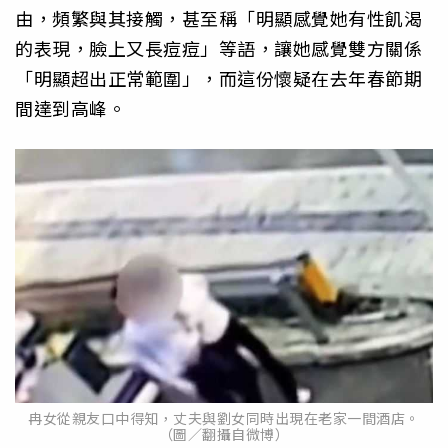
由，頻繁與其接觸，甚至稱「明顯感覺她有性飢渴
的表現，臉上又長痘痘」等語，讓她感覺雙方關係
「明顯超出正常範圍」，而這份懷疑在去年春節期
間達到高峰。
冉女從親友口中得知，丈夫與劉女同時出現在老家一間酒店。
（圖／翻攝自微博）