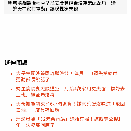
壓垮婚姻最後稻草？范姜彥豐婚後淪為業配配角 疑
「整天在家打電動」讓粿粿凍未條
延伸閱讀
太子集團涉跨國詐騙洗錢！傳員工申領失業給付
勞動部長說話了
媽生病請妻照顧遭拒 月給4萬家用丈夫嗆「換妳去
上班」被全場炮轟
天母嬤買關東煮6小時退貨！嫌茶葉蛋沒味道「放回
去滷」 店員神回應
清潔員撿「32元舊電鍋」送拾荒婦！遭褫奪公權1
年 法務部回應了