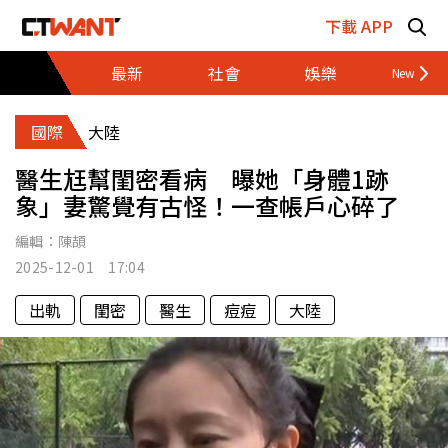
跳至主要內容區塊
下載 APP
最新
社會
娛樂
財經
國際
大陸
醫生尪幫閨密看病 曝她「身體1跡
象」妻驚覺有古怪！一查帳戶心碎了
編輯：
陳頡
2025-12-01 17:04
出軌
閨密
醫生
痘痘
大陸