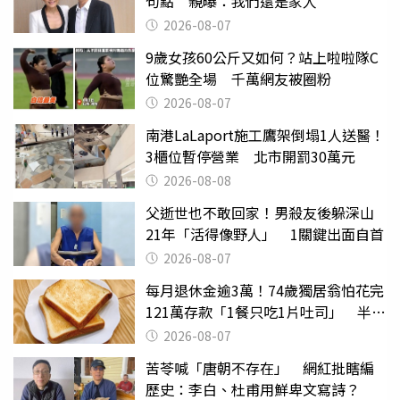
句點 親曝：我們還是家人
2026-08-07
9歲女孩60公斤又如何？站上啦啦隊C
位驚艷全場 千萬網友被圈粉
2026-08-07
南港LaLaport施工鷹架倒塌1人送醫！
3櫃位暫停營業 北市開罰30萬元
2026-08-08
父逝世也不敢回家！男殺友後躲深山
21年「活得像野人」 1關鍵出面自首
2026-08-07
每月退休金逾3萬！74歲獨居翁怕花完
121萬存款「1餐只吃1片吐司」 半年
後暴瘦嚇壞女兒
2026-08-07
苦苓喊「唐朝不存在」 網紅批瞎編
歷史：李白、杜甫用鮮卑文寫詩？