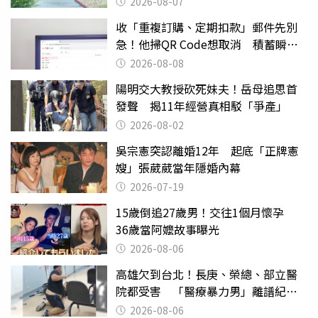
2026-08-07
收「重複訂購、定期扣款」郵件先別
急！他掃QR Code想取消 積蓄瞬間
蒸發
2026-08-08
陽明交大教授砍死妹夫！岳母追思首
發聲 揭11年經營真相駁「爭產」
2026-08-02
吳宗憲突認離婚12年 起底「正牌憲
嫂」張葳葳當年隱婚內幕
2026-07-19
15歲倒追27歲男！交往1個月懷孕
36歲當阿嬤故事曝光
2026-08-06
高雄欠到台北！長庚、榮總、部立醫
院都受害 「醫療暴力男」離譜紀錄
曝光
2026-08-06