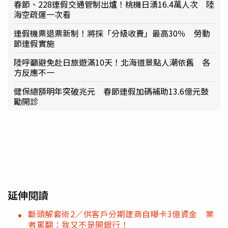
春節、228連假交通管制出爐！桃機日湧16.4萬人次 陸
海空疏運一次看
連假機票退票新制！將採「分級收費」最高30％ 勞動
節連假實施
陸呼籲避免赴日旅遊滿10天！北海道景點人潮依舊 各
方反應不一
健保總額明年突破兆元 春節連假加碼補助13.6億元鼓
勵開診
延伸閱讀
斷頭解套術2／供客戶分期建商自曝卡3億資金 業
者罵翻：我又不是開銀行！