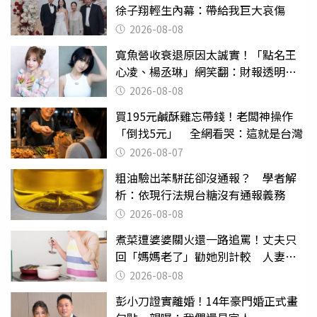
徐子翔輕生內幕：帶給我巨大哀傷
2026-08-08
寬魚營收衰退原因太誠實！「點名王
心凌、楊丞琳」網笑翻：財報透明度
滿分
2026-08-08
買195元鹹酥雞忘帶錢！老闆神操作
「倒找5元」 全網看哭：這就是台灣
2026-08-07
粗油驗出苯駢芘卻沒通報？ 學者解
析：依現行法規台糖沒有通報義務
2026-08-08
煮菜遭婆婆關火還一路追罵！丈夫只
回「媽媽老了」勸她別計較 人妻超
崩潰：我像台傭
2026-08-08
彭小刀證實離婚！14年豪門婚正式畫