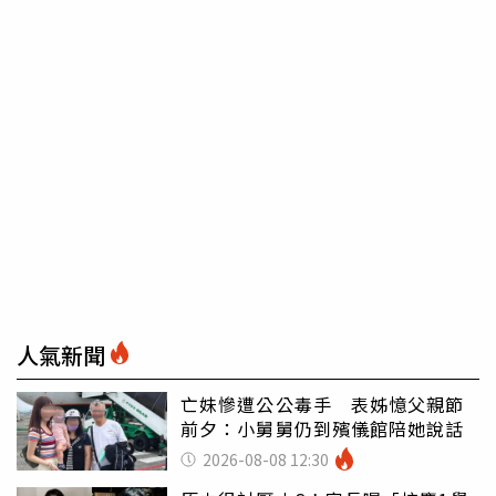
人氣新聞
亡妹慘遭公公毒手 表姊憶父親節
前夕：小舅舅仍到殯儀館陪她說話
2026-08-08 12:30