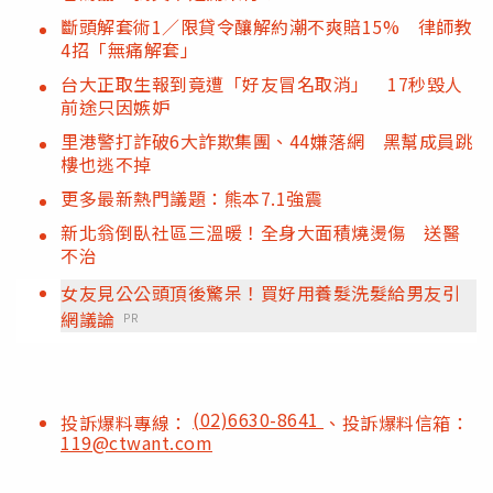
斷頭解套術1／限貸令釀解約潮不爽賠15% 律師教
4招「無痛解套」
台大正取生報到竟遭「好友冒名取消」 17秒毀人
前途只因嫉妒
里港警打詐破6大詐欺集團、44嫌落網 黑幫成員跳
樓也逃不掉
更多最新熱門議題：熊本7.1強震
新北翁倒臥社區三溫暖！全身大面積燒燙傷 送醫
不治
女友見公公頭頂後驚呆！買好用養髮洗髮給男友引
網議論
PR
(02)6630-8641
投訴爆料專線：
、投訴爆料信箱：
119@ctwant.com