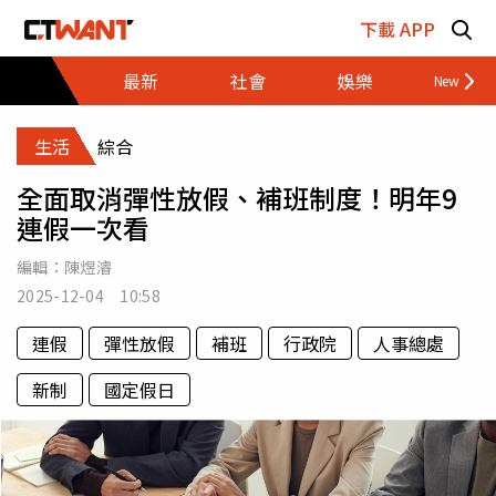
跳至主要內容區塊
下載 APP
最新
社會
娛樂
財經
生活
綜合
全面取消彈性放假、補班制度！明年9
連假一次看
編輯：
陳煜濬
2025-12-04 10:58
連假
彈性放假
補班
行政院
人事總處
新制
國定假日