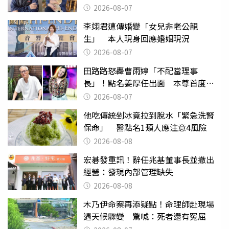
2026-08-07
李翊君遭傳婚變「女兒非老公親
生」 本人現身回應婚姻現況
2026-08-07
田路路怒轟曹雨婷「不配當理事
長」！點名姜厚任出面 本尊首度回
應了
2026-08-07
他吃傳統剉冰竟拉到脫水「緊急洗腎
保命」 醫點名1類人應注意4風險
2026-08-08
宏碁發重訊！辭任兆基董事長並撤出
經營：發現內部管理缺失
2026-08-08
木乃伊命案再添疑點！命理師赴現場
遇天候驟變 驚喊：死者還有冤屈