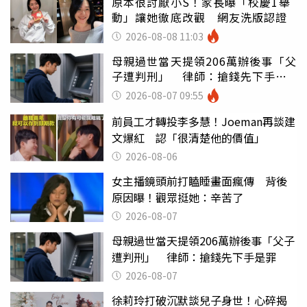
原本很討厭小S！家長曝「校慶1舉
動」讓她徹底改觀 網友洗版認證
2026-08-08 11:03
母親過世當天提領206萬辦後事「父
子遭判刑」 律師：搶錢先下手是
罪
2026-08-07 09:55
前員工才轉投李多慧！Joeman再談建
文爆紅 認「很清楚他的價值」
2026-08-06
女主播鏡頭前打瞌睡畫面瘋傳 背後
原因曝！觀眾挺她：辛苦了
2026-08-07
母親過世當天提領206萬辦後事「父子
遭判刑」 律師：搶錢先下手是罪
2026-08-07
徐莉玲打破沉默談兒子身世！心碎揭