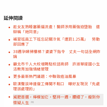
延伸閱讀
趁女友熟睡塞藥逼流產！醫師涉用藥強迫墮胎 還
辯稱「她同意」
補習班員工下班忘記關冷氣「遭罰1.25萬」 勞動
部回應了
38週孕婦掃樓梯？婆婆下指令 丈夫一句話全網炸
鍋
籲北市千人大校增聘駐校諮商師 許淑華提國小生
活教育加強情緒管理
更多最新熱門議題：中聯致癌油風暴
歐漢聲談坤達復工傳聞不鬆口 曝好友現況「先處
理該處理的」
減肥首選，檸檬加它，堅持一週，腰細了，瘦到你
懷疑人生
PR