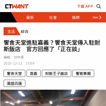
跳至主要內容區塊
下載 APP
最新
社會
娛樂
財經
生活
綜合
饗食天堂進駐嘉義？饗食天堂傳入駐耐
斯飯店 官方回應了「正在談」
編輯：
甘仲豪
2025-12-11 15:09
饗食天堂
嘉義
耐斯王子飯店
饗賓集團
萬國百匯