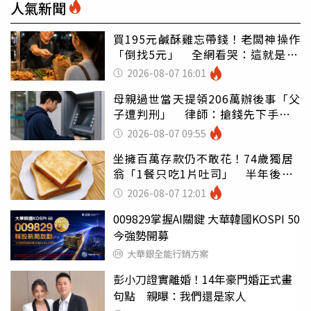
人氣新聞
買195元鹹酥雞忘帶錢！老闆神操作
「倒找5元」 全網看哭：這就是台
灣
2026-08-07 16:01
母親過世當天提領206萬辦後事「父
子遭判刑」 律師：搶錢先下手是
罪
2026-08-07 09:55
坐擁百萬存款仍不敢花！74歲獨居
翁「1餐只吃1片吐司」 半年後暴
瘦嚇壞女兒
2026-08-07 12:01
009829掌握AI關鍵 大華韓國KOSPI 50
今強勢開募
大華銀全能行銷方案
彭小刀證實離婚！14年豪門婚正式畫
句點 親曝：我們還是家人