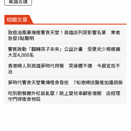
萬國百匯
相關文章
致癌油風暴燒進饗食天堂！高雄店列受影響名單 業者
急發3點聲明
饗賓啟動「翻轉孩子未來」公益計畫 受惠兒少規模擴
大至4,000名
香港婦人到高雄夢時代用餐 突身體不適 今晨宣告不
治
夢時代饗食天堂驚傳噎食昏迷 7旬港婦送醫進加護病房
吃到飽餐廳外松鼠亂竄！跳上嬰兒車顧客傻眼 店經理
守門捍衛食物區