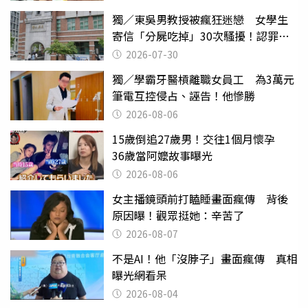
獨／東吳男教授被瘋狂迷戀 女學生
寄信「分屍吃掉」30次騷擾！認罪免
關
2026-07-30
獨／學霸牙醫槓離職女員工 為3萬元
筆電互控侵占、誣告！他慘勝
2026-08-06
15歲倒追27歲男！交往1個月懷孕
36歲當阿嬤故事曝光
2026-08-06
女主播鏡頭前打瞌睡畫面瘋傳 背後
原因曝！觀眾挺她：辛苦了
2026-08-07
不是AI！他「沒脖子」畫面瘋傳 真相
曝光網看呆
2026-08-04