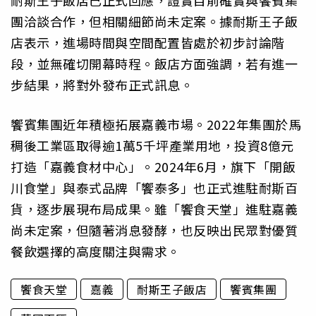
耐斯王子飯店已正式回應，證實目前確實與饗賓集
團洽談合作，但相關細節尚未定案。據耐斯王子飯
店表示，進場時間與空間配置皆處於初步討論階
段，並無確切開幕時程。飯店方面強調，若有進一
步結果，將對外發布正式訊息。
饗賓集團近年積極拓展嘉義市場。2022年集團於馬
稠後工業區取得逾1萬5千坪產業用地，投資8億元
打造「嘉義食材中心」。2024年6月，旗下「開飯
川食堂」與泰式品牌「饗泰多」也正式進駐耐斯百
貨，逐步展現布局成果。雖「饗食天堂」進駐嘉義
尚未定案，但隨著消息發酵，也反映出民眾對優質
餐飲選擇的高度關注與需求。
饗食天堂
嘉義
耐斯王子飯店
饗賓集團