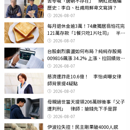
苦苓喊「唐朝不存在」 網紅批瞎編
歷史：李白、杜甫用鮮卑文寫詩？
2026-08-07
每月退休金逾3萬！74歲獨居翁怕花完
121萬存款「1餐只吃1片吐司」 半年
後暴瘦嚇壞女兒
2026-08-07
台股劇烈震盪如何布局？純純存股揭
009816飆漲 34.2% 上漲、拉回績效勝
主動式ETF
2026-08-07
慈濟遭詐走10.6億！ 李怡貞曝女律
師背景提4疑點
2026-08-07
母親過世當天提領206萬辦後事「父子
遭判刑」 律師：搶錢先下手是罪
2026-08-07
伊波拉失控！民主剛果破4000人感