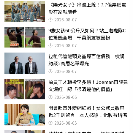
《陽光女子》串流上線！7.7億票房電
影在家就能看
2026-08-07
9歲女孩60公斤又如何？站上啦啦隊C
位驚艷全場 千萬網友被圈粉
2026-08-07
包租代管龍頭兆基爆百億債務 檢調
約談2高層名單曝光
2026-08-07
前員工才轉投李多慧！Joeman再談建
文爆紅 認「很清楚他的價值」
2026-08-06
開會照意外變網紅照！女公務員妝容
掀2千則留言 本人怒嗆：化妝有錯嗎
2026-08-05