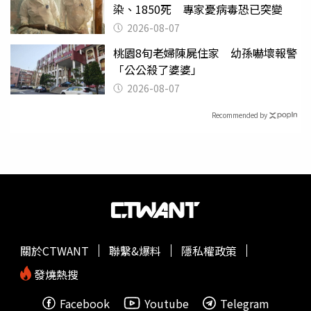
染、1850死 專家憂病毒恐已突變
2026-08-07
桃園8旬老婦陳屍住家 幼孫嚇壞報警
「公公殺了婆婆」
2026-08-07
Recommended by
關於CTWANT
聯繫&爆料
隱私權政策
發燒熱搜
Facebook
Youtube
Telegram