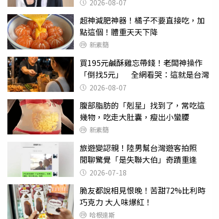
2026-08-07
超神減肥神器！橘子不要直接吃，加
點這個！體重天天下降
新素簡
買195元鹹酥雞忘帶錢！老闆神操作
「倒找5元」 全網看哭：這就是台灣
2026-08-07
腹部脂肪的「剋星」找到了，常吃這
幾物，吃走大肚囊，瘦出小蠻腰
新素簡
旅遊變認親！陸男幫台灣遊客拍照
閒聊驚覺「是失聯大伯」奇蹟重逢
2026-07-18
脆友都說相見恨晚！苦甜72%比利時
巧克力 大人味爆紅！
哈根達斯