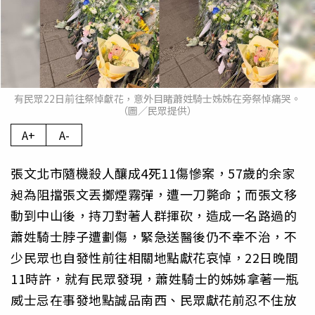
有民眾22日前往祭悼獻花，意外目睹蕭姓騎士姊姊在旁祭悼痛哭。
（圖／民眾提供）
A+
A-
張文北市隨機殺人釀成4死11傷慘案，57歲的余家
昶為阻擋張文丟擲煙霧彈，遭一刀斃命；而張文移
動到中山後，持刀對著人群揮砍，造成一名路過的
蕭姓騎士脖子遭劃傷，緊急送醫後仍不幸不治，不
少民眾也自發性前往相關地點獻花哀悼，22日晚間
11時許，就有民眾發現，蕭姓騎士的姊姊拿著一瓶
威士忌在事發地點誠品南西、民眾獻花前忍不住放