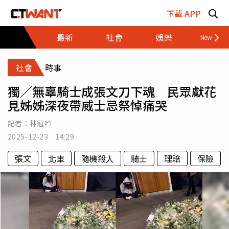
跳至主要內容區塊
下載 APP
最新
社會
娛樂
財經
社會
時事
獨／無辜騎士成張文刀下魂 民眾獻花
見姊姊深夜帶威士忌祭悼痛哭
記者：
林冠吟
2025-12-23 14:29
張文
北車
隨機殺人
騎士
理賠
保險