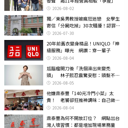
發聲 揭11年經營真相駁「爭產」
2026-08-02
獨／東吳男教授被瘋狂迷戀 女學生
寄信「分屍吃掉」30次騷擾！認罪免
關
2026-07-30
20年前舊衣變身精品！UNIQLO「神
級服務」曝光 網讚：穿一輩子
2026-08-04
尪腦瘤開刀後「洗個澡出來變禿
頭」 林子熙忍震驚安慰：頭髮不重
要
2026-08-05
他嫌鼎泰豐「140元冷門小菜」太
貴！ 老饕卻狂推神調味：自己做不
出來
2026-08-04
鼎泰豐為何不開放訂位？ 網點出台
灣人壞習慣：都是增加現場業務量