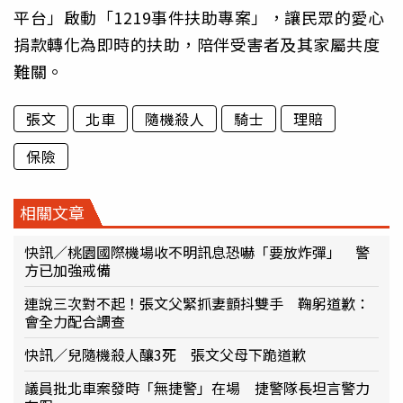
平台」啟動「1219事件扶助專案」，讓民眾的愛心
捐款轉化為即時的扶助，陪伴受害者及其家屬共度
難關。
張文
北車
隨機殺人
騎士
理賠
保險
相關文章
快訊／桃園國際機場收不明訊息恐嚇「要放炸彈」 警
方已加強戒備
連說三次對不起！張文父緊抓妻顫抖雙手 鞠躬道歉：
會全力配合調查
快訊／兒隨機殺人釀3死 張文父母下跪道歉
議員批北車案發時「無捷警」在場 捷警隊長坦言警力