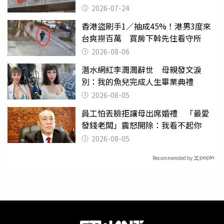
2026-07-24
香港盜刷手1／抽成45%！港男3度來
台爽撈百萬 買房下斡先住看守所
2026-08-06
潛水網紅李潤潤辭世 母親發文淚
別：我的魚兒完成人生畢業典禮
2026-08-05
員工怕丟臉拒讓母出席婚禮 「最愛
發錢老闆」震怒開除：我看不起你
2026-08-05
Recommended by