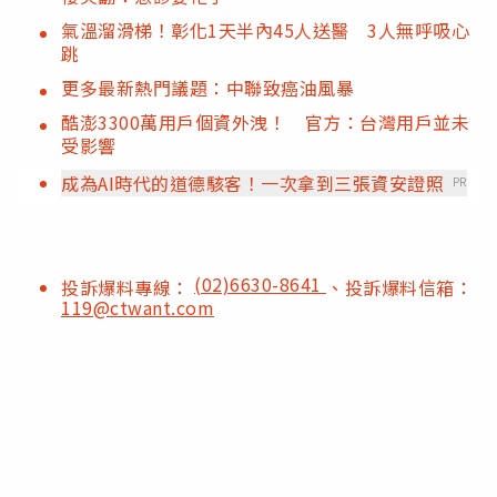
氣溫溜滑梯！彰化1天半內45人送醫 3人無呼吸心
跳
更多最新熱門議題：中聯致癌油風暴
酷澎3300萬用戶個資外洩！ 官方：台灣用戶並未
受影響
成為AI時代的道德駭客！一次拿到三張資安證照
PR
(02)6630-8641
投訴爆料專線：
、投訴爆料信箱：
119@ctwant.com