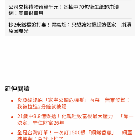
公司交換禮物預算千元！她抽中70包衛生紙超崩潰
網：其實很實用
抄2米鐵棍追打妻！胃癌尪：只想讓她撐起這個家 崩潰
原因曝光
延伸閱讀
炎亞綸還原「家寧公關危機群」內幕 無奈發聲：
我被拉進2分鐘就被踢
21歲中8.8億樂透！他親吐致富後最大壓力 「靠一
決定」守住財富26年
全是台灣訂單！一次訂1500根「鋼鐵香蕉」 網歪
樓笑翻：急診要忙了