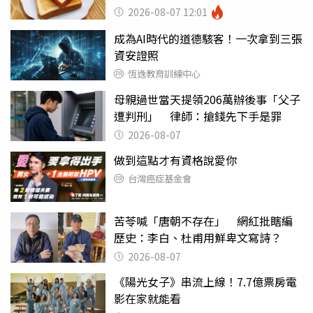
瘦嚇壞女兒
2026-08-07 12:01
成為AI時代的道德駭客！一次拿到三張
資安證照
恆逸教育訓練中心
母親過世當天提領206萬辦後事「父子
遭判刑」 律師：搶錢先下手是罪
2026-08-07
做到這點才有資格說愛你
台灣癌症基金會
苦苓喊「唐朝不存在」 網紅批瞎編
歷史：李白、杜甫用鮮卑文寫詩？
2026-08-07
《陽光女子》串流上線！7.7億票房電
影在家就能看