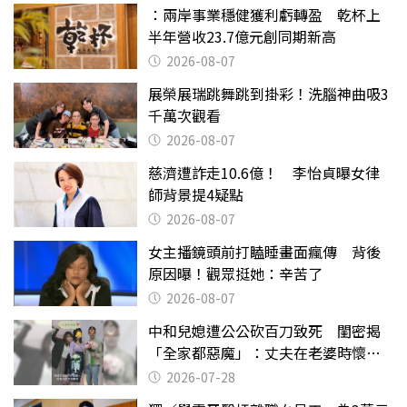
：兩岸事業穩健獲利虧轉盈 乾杯上
半年營收23.7億元創同期新高
2026-08-07
展榮展瑞跳舞跳到掛彩！洗腦神曲吸3
千萬次觀看
2026-08-07
慈濟遭詐走10.6億！ 李怡貞曝女律
師背景提4疑點
2026-08-07
女主播鏡頭前打瞌睡畫面瘋傳 背後
原因曝！觀眾挺她：辛苦了
2026-08-07
中和兒媳遭公公砍百刀致死 閨密揭
「全家都惡魔」：丈夫在老婆時懷孕
摔東西
2026-07-28