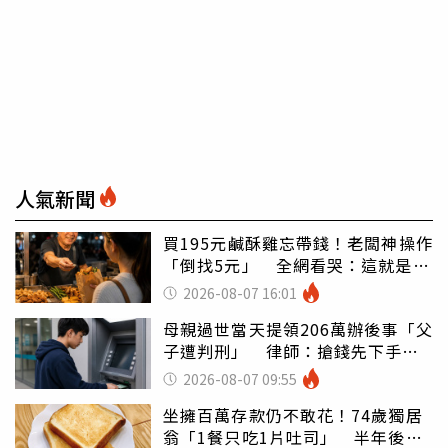
人氣新聞
買195元鹹酥雞忘帶錢！老闆神操作
「倒找5元」 全網看哭：這就是台
灣
2026-08-07 16:01
母親過世當天提領206萬辦後事「父
子遭判刑」 律師：搶錢先下手是
罪
2026-08-07 09:55
坐擁百萬存款仍不敢花！74歲獨居
翁「1餐只吃1片吐司」 半年後暴