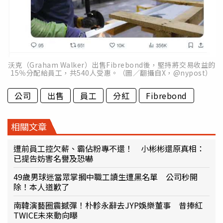
沃克（Graham Walker）出售Fibrebond後，堅持將交易收益的
15％分配給員工，共540人受惠。（圖／翻攝自X，@nypost）
公司
出售
員工
分紅
Fibrebond
相關文章
遭前員工控欠薪、霸佔粉專不還！ 小彬彬還原真相：
已提告妨害名譽及恐嚇
49歲男球迷當眾掌摑中職工讀生遭黑名單 公司秒開
除！本人道歉了
南韓演藝圈震撼彈！朴軫永辭去JYP娛樂董事 昔捧紅
TWICE未來動向曝