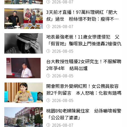
2026-08-07
3天前才直播！97萬料理網紅「肥大
叔」過世 粉絲憶不對勁：瘦得不合
理
2026-08-07
地表最強老爸！11歲女慘遭侵犯 父
「假冒她」騙噁狼上門後連轟2槍復仇
2026-08-05
台大教授性騷擾2女研究生！不服解聘
2年爭4年 結局出爐
2026-08-05
開會照意外變網紅照！女公務員妝容
掀2千則留言 本人怒嗆：化妝有錯嗎
2026-08-05
桃園8旬老婦陳屍住家 幼孫嚇壞報警
「公公殺了婆婆」
2026-08-07