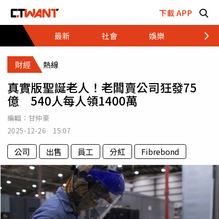
跳至主要內容區塊
下載 APP
最新
社會
娛樂
財經
財經
熱線
真實版聖誕老人！老闆賣公司狂發75
億 540人每人領1400萬
編輯：
甘仲豪
2025-12-26 15:07
公司
出售
員工
分紅
Fibrebond