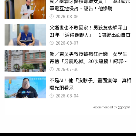
獨／學霸牙醫槓離職女員工 為3萬元
筆電互控侵占、誣告！他慘勝
2026-08-06
父逝世也不敢回家！男殺友後躲深山
21年「活得像野人」 1關鍵出面自首
2026-08-07
獨／東吳男教授被瘋狂迷戀 女學生
寄信「分屍吃掉」30次騷擾！認罪免
關
2026-07-30
不是AI！他「沒脖子」畫面瘋傳 真相
曝光網看呆
2026-08-04
Recommended by