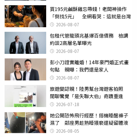
買195元鹹酥雞忘帶錢！老闆神操作
「倒找5元」 全網看哭：這就是台灣
2026-08-07
包租代管龍頭兆基爆百億債務 檢調
約談2高層名單曝光
2026-08-07
彭小刀證實離婚！14年豪門婚正式畫
句點 親曝：我們還是家人
2026-08-07
旅遊變認親！陸男幫台灣遊客拍照
閒聊驚覺「是失聯大伯」奇蹟重逢
2026-07-18
她公開恐怖飛行經歷！搭機睡醒褲子
濕了 鄰座男趁熟睡猥褻還疑留體液
2026-08-05