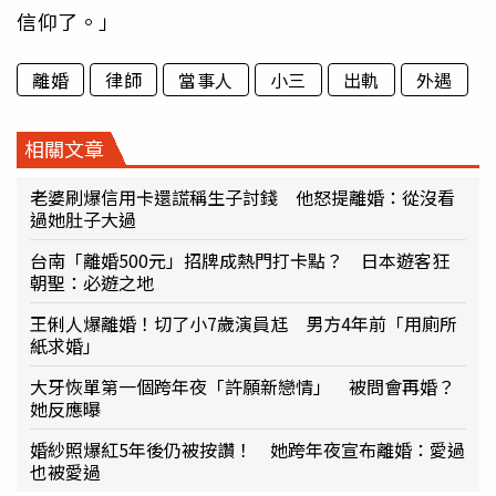
信仰了。」
離婚
律師
當事人
小三
出軌
外遇
相關文章
老婆刷爆信用卡還謊稱生子討錢 他怒提離婚：從沒看
過她肚子大過
台南「離婚500元」招牌成熱門打卡點？ 日本遊客狂
朝聖：必遊之地
王俐人爆離婚！切了小7歲演員尪 男方4年前「用廁所
紙求婚」
大牙恢單第一個跨年夜「許願新戀情」 被問會再婚？
她反應曝
婚紗照爆紅5年後仍被按讚！ 她跨年夜宣布離婚：愛過
也被愛過