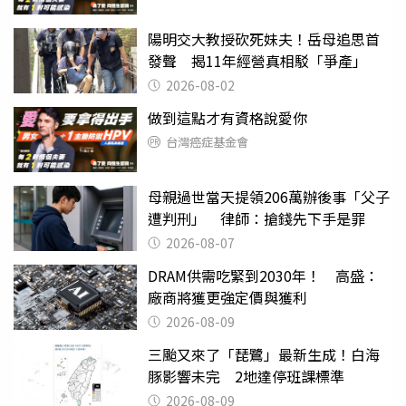
陽明交大教授砍死妹夫！岳母追思首
發聲 揭11年經營真相駁「爭產」
2026-08-02
做到這點才有資格說愛你
台灣癌症基金會
母親過世當天提領206萬辦後事「父子
遭判刑」 律師：搶錢先下手是罪
2026-08-07
DRAM供需吃緊到2030年！ 高盛：
廠商將獲更強定價與獲利
2026-08-09
三颱又來了「琵鷺」最新生成！白海
豚影響未完 2地達停班課標準
2026-08-09