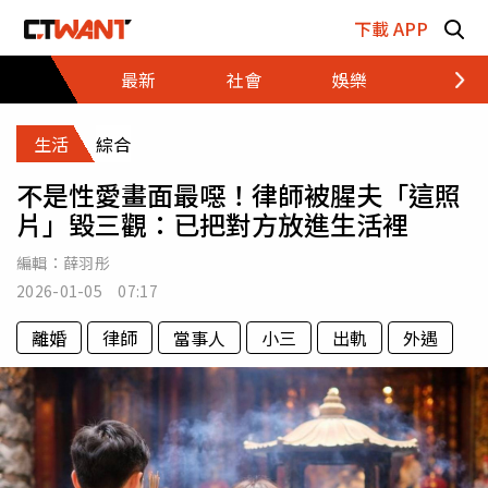
跳至主要內容區塊
下載 APP
最新
社會
娛樂
財經
生活
綜合
不是性愛畫面最噁！律師被腥夫「這照
片」毀三觀：已把對方放進生活裡
編輯：
薛羽彤
2026-01-05 07:17
離婚
律師
當事人
小三
出軌
外遇