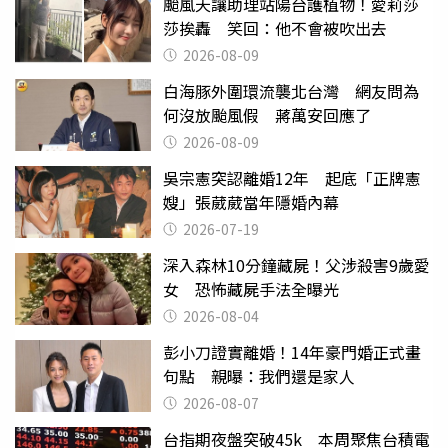
颱風天讓助理站陽台護植物！愛莉莎
莎挨轟 笑回：他不會被吹出去
2026-08-09
白海豚外圍環流襲北台灣 網友問為
何沒放颱風假 蔣萬安回應了
2026-08-09
吳宗憲突認離婚12年 起底「正牌憲
嫂」張葳葳當年隱婚內幕
2026-07-19
深入森林10分鐘藏屍！父涉殺害9歲愛
女 恐怖藏屍手法全曝光
2026-08-04
彭小刀證實離婚！14年豪門婚正式畫
句點 親曝：我們還是家人
2026-08-07
台指期夜盤突破45k 本周聚焦台積電