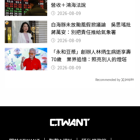
營收＋鴻海法說
2026-08-09
白海豚未放颱風假掀議論 吳思瑤批
蔣萬安：別把責任推給氣象署
2026-08-09
「永和豆漿」創辦人林炳生病逝享壽
70歲 業界追憶：照亮別人的燈塔
2026-08-09
Recommended by