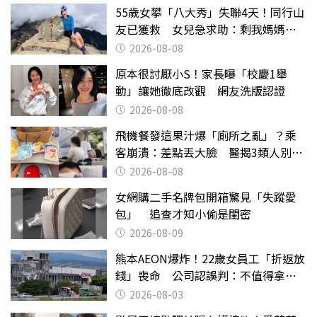
55歲女攀「八大秀」失聯4天！同行山
友已獲救 女兒急求助：剩我媽媽還
沒找到
2026-08-08
原本很討厭小S！家長曝「校慶1舉
動」讓她徹底改觀 網友洗版認證
2026-08-08
飛機餐發這果汁爆「廁所之亂」？乘
客崩潰：差點丟大臉 醫揭3類人別亂
喝
2026-08-08
女網購二手名牌包開箱驚見「失蹤愛
包」 追查才知小偷是閨密
2026-08-09
熊本AEON爆炸！22歲女員工「折返放
錢」喪命 公司認誤判：不值得拿命
換
2026-08-03