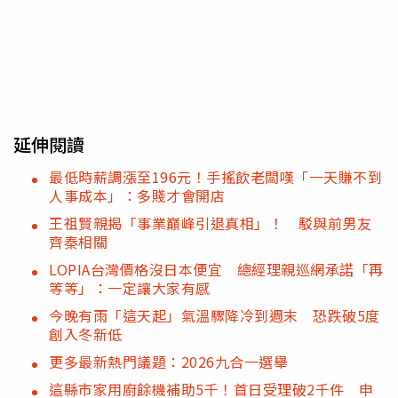
延伸閱讀
最低時薪調漲至196元！手搖飲老闆嘆「一天賺不到
人事成本」：多賤才會開店
王祖賢親揭「事業巔峰引退真相」！ 駁與前男友
齊秦相關
LOPIA台灣價格沒日本便宜 總經理親巡網承諾「再
等等」：一定讓大家有感
今晚有雨「這天起」氣溫驟降冷到週末 恐跌破5度
創入冬新低
更多最新熱門議題：2026九合一選舉
這縣市家用廚餘機補助5千！首日受理破2千件 申