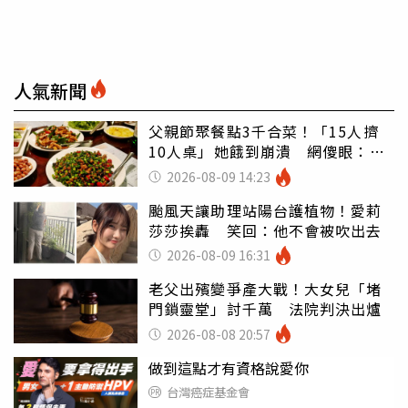
人氣新聞
父親節聚餐點3千合菜！「15人擠
10人桌」她餓到崩潰 網傻眼：讓
店家看笑話
2026-08-09 14:23
颱風天讓助理站陽台護植物！愛莉
莎莎挨轟 笑回：他不會被吹出去
2026-08-09 16:31
老父出殯變爭產大戰！大女兒「堵
門鎖靈堂」討千萬 法院判決出爐
2026-08-08 20:57
做到這點才有資格說愛你
台灣癌症基金會