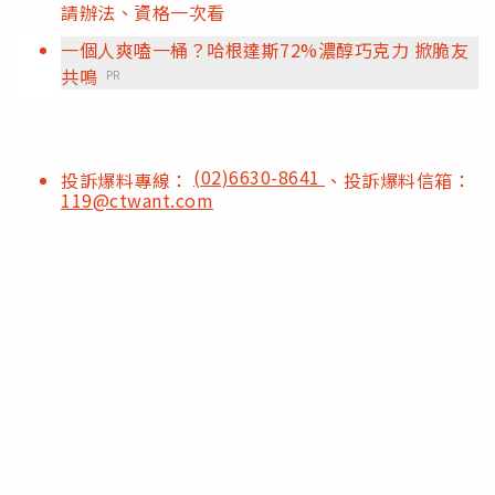
請辦法、資格一次看
一個人爽嗑一桶？哈根達斯72%濃醇巧克力 掀脆友
共鳴
PR
(02)6630-8641
投訴爆料專線：
、投訴爆料信箱：
119@ctwant.com