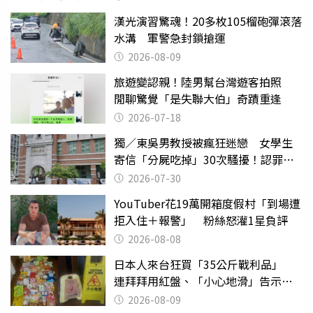
漢光演習驚魂！20多枚105榴砲彈滾落
水溝 軍警急封鎖搶運
2026-08-09
旅遊變認親！陸男幫台灣遊客拍照
閒聊驚覺「是失聯大伯」奇蹟重逢
2026-07-18
獨／東吳男教授被瘋狂迷戀 女學生
寄信「分屍吃掉」30次騷擾！認罪免
關
2026-07-30
YouTuber花19萬開箱度假村「到場遭
拒入住＋報警」 粉絲怒灌1星負評
2026-08-08
日本人來台狂買「35公斤戰利品」
連拜拜用紅盤、「小心地滑」告示牌
也帶回家
2026-08-09