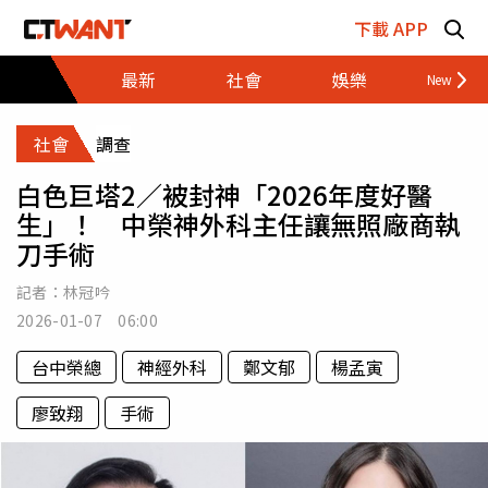
跳至主要內容區塊
下載 APP
最新
社會
娛樂
財經
社會
調查
白色巨塔2／被封神「2026年度好醫
生」！ 中榮神外科主任讓無照廠商執
刀手術
記者：
林冠吟
2026-01-07 06:00
台中榮總
神經外科
鄭文郁
楊孟寅
廖致翔
手術