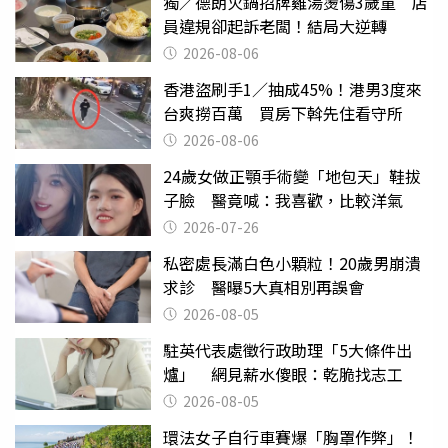
獨／德朗火鍋招牌雞湯燙傷3歲童 店
員違規卻起訴老闆！結局大逆轉
2026-08-06
香港盜刷手1／抽成45%！港男3度來
台爽撈百萬 買房下斡先住看守所
2026-08-06
24歲女做正顎手術變「地包天」鞋拔
子臉 醫竟喊：我喜歡，比較洋氣
2026-07-26
私密處長滿白色小顆粒！20歲男崩潰
求診 醫曝5大真相別再誤會
2026-08-05
駐英代表處徵行政助理「5大條件出
爐」 網見薪水傻眼：乾脆找志工
2026-08-05
環法女子自行車賽爆「胸罩作弊」！