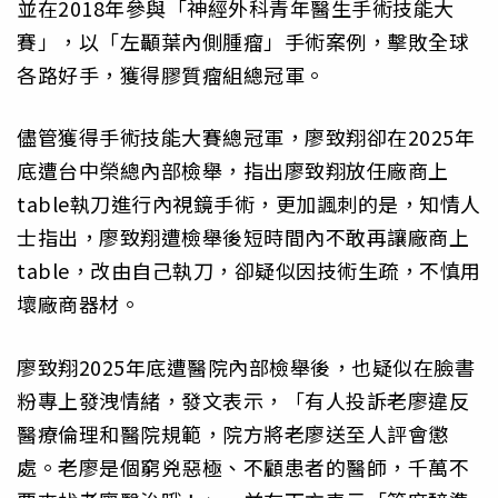
並在2018年參與「神經外科青年醫生手術技能大
賽」，以「左顳葉內側腫瘤」手術案例，擊敗全球
各路好手，獲得膠質瘤組總冠軍。
儘管獲得手術技能大賽總冠軍，廖致翔卻在2025年
底遭台中榮總內部檢舉，指出廖致翔放任廠商上
table執刀進行內視鏡手術，更加諷刺的是，知情人
士指出，廖致翔遭檢舉後短時間內不敢再讓廠商上
table，改由自己執刀，卻疑似因技術生疏，不慎用
壞廠商器材。
廖致翔2025年底遭醫院內部檢舉後，也疑似在臉書
粉專上發洩情緒，發文表示，「有人投訴老廖違反
醫療倫理和醫院規範，院方將老廖送至人評會懲
處。老廖是個窮兇惡極、不顧患者的醫師，千萬不