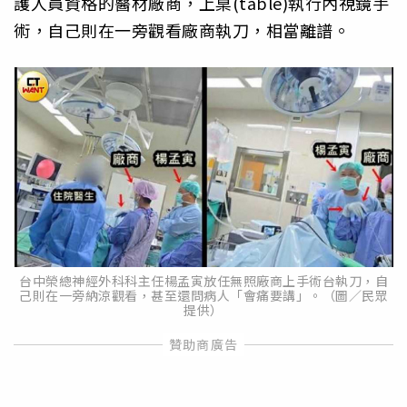
護人員資格的醫材廠商，上桌(table)執行內視鏡手
術，自己則在一旁觀看廠商執刀，相當離譜。
台中榮總神經外科科主任楊孟寅放任無照廠商上手術台執刀，自
己則在一旁納涼觀看，甚至還問病人「會痛要講」。（圖／民眾
提供）