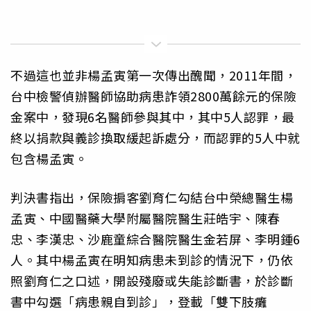
不過這也並非楊孟寅第一次傳出醜聞，2011年間，
台中檢警偵辦醫師協助病患詐領2800萬餘元的保險
金案中，發現6名醫師參與其中，其中5人認罪，最
終以捐款與義診換取緩起訴處分，而認罪的5人中就
包含楊孟寅。
判決書指出，保險掮客劉育仁勾結台中榮總醫生楊
孟寅、中國醫藥大學附屬醫院醫生莊皓宇、陳春
忠、李漢忠、沙鹿童綜合醫院醫生金若屏、李明鍾6
人。其中楊孟寅在明知病患未到診的情況下，仍依
照劉育仁之口述，開設殘廢或失能診斷書，於診斷
書中勾選「病患親自到診」，登載「雙下肢癱