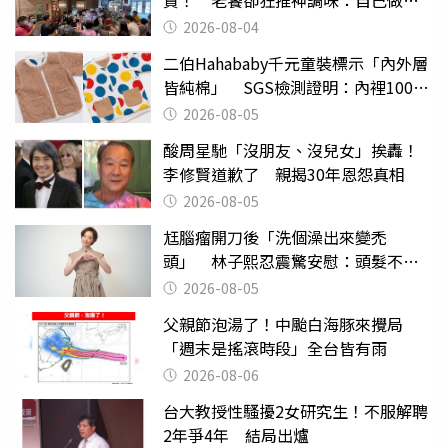
貴！ 老饕卻狂推神調味：自己做不
出來
2026-08-04
二伯Hahababy千元童裝標示「內外層
皆純棉」 SGS檢測證明：內裡100%
聚酯纖維
2026-08-05
酸周星馳「沒朋友、沒兒女」挨轟！
李修賢道歉了 親揭30年恩怨真相
2026-08-05
尪腦瘤開刀後「洗個澡出來變禿
頭」 林子熙忍震驚安慰：頭髮不重
要
2026-08-05
父親節泡湯了！中颱白海豚來攪局
「週末是搖滾時段」全台皆有雨
2026-08-06
台大教授性騷擾2女研究生！不服解聘
2年爭4年 結局出爐