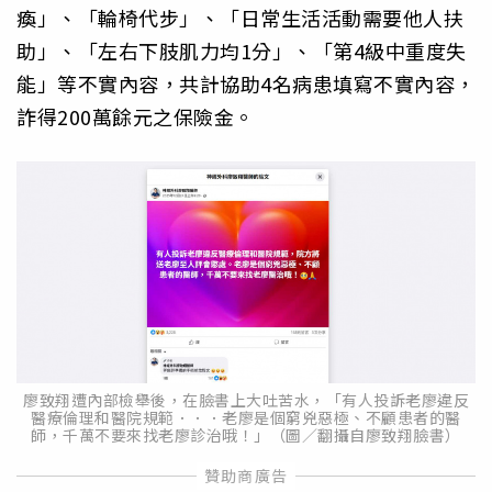
瘓」、「輪椅代步」、「日常生活活動需要他人扶
助」、「左右下肢肌力均1分」、「第4級中重度失
能」等不實內容，共計協助4名病患填寫不實內容，
詐得200萬餘元之保險金。
廖致翔遭內部檢舉後，在臉書上大吐苦水，「有人投訴老廖違反
醫療倫理和醫院規範．．．老廖是個窮兇惡極、不顧患者的醫
師，千萬不要來找老廖診治哦！」（圖／翻攝自廖致翔臉書）