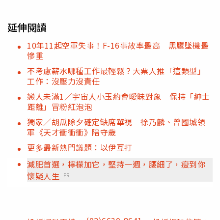
延伸閱讀
10年11起空軍失事！F-16事故率最高 黑鷹墜機最
慘重
不考慮薪水哪種工作最輕鬆？大票人推「這類型」
工作：沒壓力沒責任
戀人未滿1／宇宙人小玉約會曖昧對象 保持「紳士
距離」冒粉紅泡泡
獨家／胡瓜除夕確定缺席華視 徐乃麟、曾國城領
軍《天才衝衝衝》陪守歲
更多最新熱門議題：以伊互打
減肥首選，檸檬加它，堅持一週，腰細了，瘦到你
懷疑人生
PR