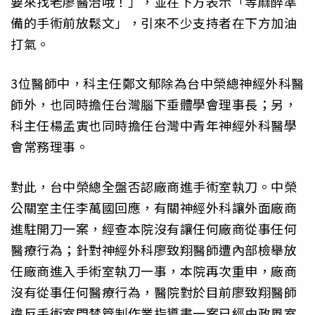
要來找老廖醫治哦！」，並在下方表示「等麻醉準
備的手術前放鬆文」，引來不少支持者在下方加油
打氣。
3位醫師中，科主任鄭文郁除為台中榮總神經外科醫
師外，也同時擔任台灣腦下垂體學會理事長；另，
科主任楊孟寅也同時擔任台灣中青年神經外科醫學
會常務理事。
對此，台中榮總全盤否認廠商進手術室執刀。中榮
公關室主任李萬國回應，有關神經外科讓外面廠商
進駐開刀一案，經查本院沒有讓任何廠商從事任何
醫療行為；針對神經外科廖致翔醫師遭內部檢舉放
任廠商進入手術室執刀一事，本院再次重申，廠商
沒有從事任何醫療行為，醫院對於目前廖致翔醫師
違反手術室門禁管制作業指導書一案已經由政風室