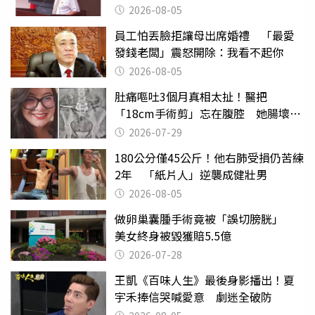
2026-08-05
員工怕丟臉拒讓母出席婚禮 「最愛
發錢老闆」震怒開除：我看不起你
2026-08-05
肚痛嘔吐3個月真相太扯！醫把
「18cm手術剪」忘在腹腔 她腸壞死
險喪命
2026-07-29
180公分僅45公斤！他右肺受損仍苦練
2年 「紙片人」逆襲成健壯男
2026-08-05
做卵巢囊腫手術竟被「誤切膀胱」
美女終身被毀獲賠5.5億
2026-07-28
王凱《百味人生》最後身影播出！夏
宇禾捧信哭喊愛意 劇迷全破防