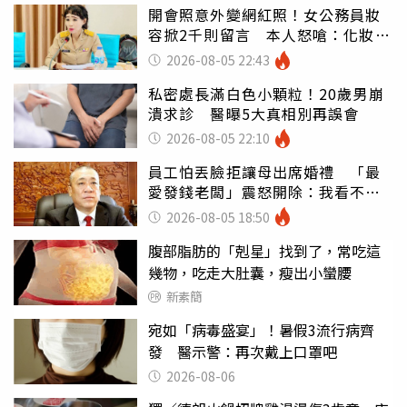
開會照意外變網紅照！女公務員妝
容掀2千則留言 本人怒嗆：化妝有
錯嗎
2026-08-05 22:43
私密處長滿白色小顆粒！20歲男崩
潰求診 醫曝5大真相別再誤會
2026-08-05 22:10
員工怕丟臉拒讓母出席婚禮 「最
愛發錢老闆」震怒開除：我看不起
你
2026-08-05 18:50
腹部脂肪的「剋星」找到了，常吃這
幾物，吃走大肚囊，瘦出小蠻腰
新素簡
宛如「病毒盛宴」！暑假3流行病齊
發 醫示警：再次戴上口罩吧
2026-08-06