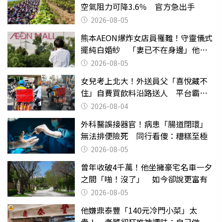
空氣阻力可降3.6％ 官方急出手
2026-08-05
熊本AEON爆炸女店員罹難！守靈儀式
擺純白婚紗 「妻已不在身邊」他淚
喊：無法想像
2026-08-05
女兒考上北大！外送員父「喜悅藏不
住」自費買飲料沿路送人 平台霸氣
幫付學費
2026-08-04
外科醫誤接器官！病患「腸道閉環」
無法排便險死 同行看傻：糟糕至極
2026-08-05
曾年收破4千萬！他坐擁豪宅名車一夕
之間「啪！沒了」 如今卻說更富有
2026-08-05
他嫌鼎泰豐「140元冷門小菜」太