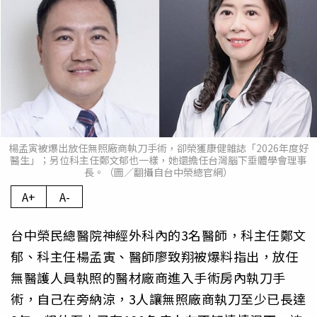
楊孟寅被爆出放任無照廠商執刀手術，卻榮獲康健雜誌「2026年度好
醫生」；另位科主任鄭文郁也一樣，她還擔任台灣腦下垂體學會理事
長。（圖／翻攝自台中榮總官網）
A+
A-
台中榮民總醫院神經外科內的3名醫師，科主任鄭文
郁、科主任楊孟寅、醫師廖致翔被爆料指出，放任
無醫護人員執照的醫材廠商進入手術房內執刀手
術，自己在旁納涼，3人讓無照廠商執刀至少已長達