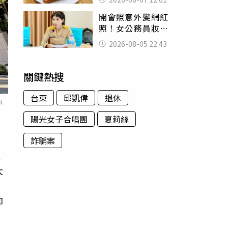
司」 半年後暴瘦
開會照意外變網紅
嚇壞女兒
照！女公務員妝容
掀2千則留言 本人
2026-08-05 22:43
怒嗆：化妝有錯嗎
關鍵熱搜
台東
邱凱偉
退休
執
陽光女子合唱團
夏莉絲
詐騙案
員
大
引
卻