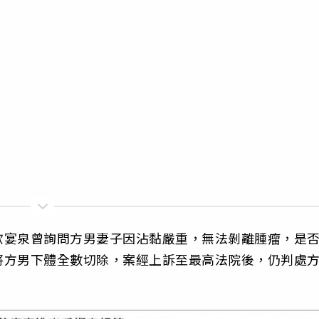
歐宴泉曾詢問方男妻子因沾黏嚴重，無法剝離腫瘤，是
將方男下體全數切除，案經上訴至最高法院後，仍判處