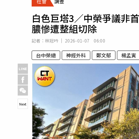
社會
調查
人物
汽車
白色巨塔3／中榮爭議非
專欄
膿慘遭整組切除
房產新勢力
記者：
林冠吟
2026-01-07 06:00
台中榮總
神經外科
鄭文郁
楊孟寅
Next