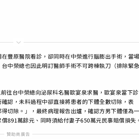
明在豐原醫院看診，卻同時在中榮進行腦膨出手術，當
，台中榮總也因此明訂醫師手術不可跨棟執刀（排除緊
硬塊前往台中榮總向泌尿科名醫歐宴泉求醫，歐宴泉當下診
術確認，未料過程中卻直接將患者的下體全數切除，表
都得切除。」，最終病理報告出爐，確認方男下體僅為
償891萬餘元、同時須給付妻子650萬元民事賠償損失