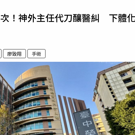
寵物
首次！神外主任代刀釀醫糾 下體
運勢
運動
梅酒
廖致翔
手術