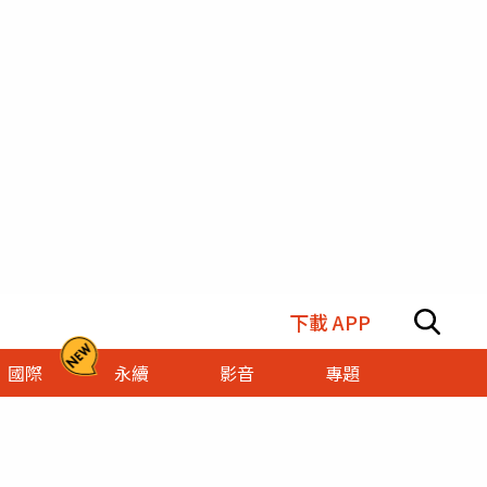
下載 APP
國際
永續
影音
專題