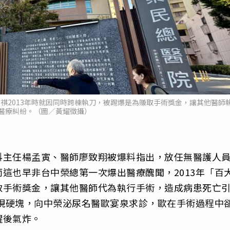
祺2013年時就因同時跨棟執刀，被踢爆是為賺取手術獎金，讓其他醫師
醫療糾紛。（圖／黃耀徵攝）
科主任楊孟寅、醫師廖致翔被爆料指出，放任無醫護人
這也早非台中榮總第一次爆出醫療醜聞，2013年「百
取手術獎金，讓其他醫師代為執行手術，造成病患死亡
出現硬塊，向中榮泌尿名醫歐宴泉求診，歐在手術過程中
醒後氣炸。