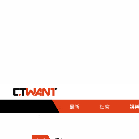
社會首頁
娛樂首頁
財經首頁
政
:::
最新
社會
娛
時事
即時
熱線
:::
直擊
大條
人物
調查
專題
３Ｃ