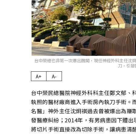
台中榮總也非第一次爆出醜聞，現任神經外科主任沈炯
刀，引發
A+
A-
台中榮民總醫院神經外科科主任鄭文郁、
執照的醫材廠商進入手術房內執刀手術。而
名醫」神外主任沈炯祺過去曾被爆出為賺
發醫療糾紛；2014年，有男病患因下體
將切片手術直接改為切除手術，讓病患清