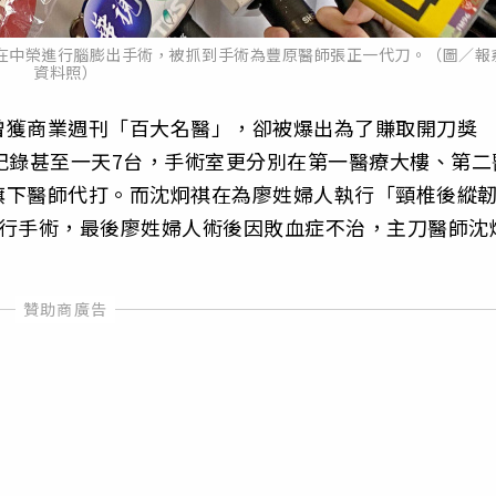
在中榮進行腦膨出手術，被抓到手術為豐原醫師張正一代刀。（圖／報
資料照）
曾獲商業週刊「百大名醫」，卻被爆出為了賺取開刀獎
紀錄甚至一天7台，手術室更分別在第一醫療大樓、第二
旗下醫師代打。而沈炯祺在為廖姓婦人執行「頸椎後縱
執行手術，最後廖姓婦人術後因敗血症不治，主刀醫師沈