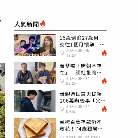
化
人氣新聞
15歲倒追27歲男！
交往1個月懷孕 36
2026-08-06
歲當阿嬤故事曝光
17:04
苦苓喊「唐朝不存
在」 網紅批瞎編
2026-08-07
歷史：李白、杜甫
07:09
用鮮卑文寫詩？
母親過世當天提領
206萬辦後事「父子
2026-08-07
遭判刑」 律師：
09:55
搶錢先下手是罪
坐擁百萬存款仍不
敢花！74歲獨居翁
「1餐只吃1片吐
2026-08-07 12:01