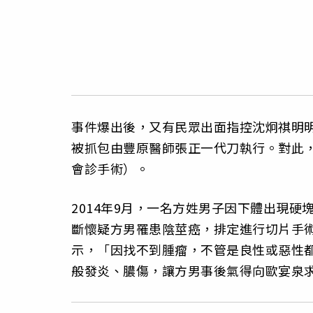
事件爆出後，又有民眾出面指控沈炯祺明
被抓包由豐原醫師張正一代刀執行。對此
會診手術）。
2014年9月，一名方姓男子因下體出現
斷懷疑方男罹患陰莖癌，排定進行切片手
示，「因找不到腫瘤，不管是良性或惡性
般發炎、膿傷，讓方男事後氣得向歐宴泉求