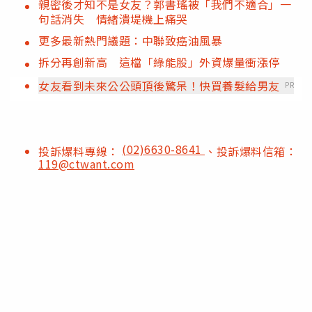
親密後才知不是女友？郭書瑤被「我們不適合」一
句話消失 情緒潰堤機上痛哭
更多最新熱門議題：中聯致癌油風暴
拆分再創新高 這檔「綠能股」外資爆量衝漲停
女友看到未來公公頭頂後驚呆！快買養髮給男友
PR
(02)6630-8641
投訴爆料專線：
、投訴爆料信箱：
119@ctwant.com