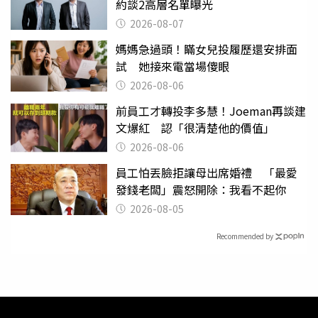
約談2高層名單曝光
2026-08-07
媽媽急過頭！瞞女兒投履歷還安排面
試 她接來電當場傻眼
2026-08-06
前員工才轉投李多慧！Joeman再談建
文爆紅 認「很清楚他的價值」
2026-08-06
員工怕丟臉拒讓母出席婚禮 「最愛
發錢老闆」震怒開除：我看不起你
2026-08-05
Recommended by