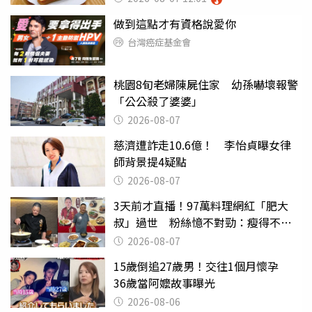
做到這點才有資格說愛你
台灣癌症基金會
桃園8旬老婦陳屍住家 幼孫嚇壞報警
「公公殺了婆婆」
2026-08-07
慈濟遭詐走10.6億！ 李怡貞曝女律
師背景提4疑點
2026-08-07
3天前才直播！97萬料理網紅「肥大
叔」過世 粉絲憶不對勁：瘦得不合
理
2026-08-07
15歲倒追27歲男！交往1個月懷孕
36歲當阿嬤故事曝光
2026-08-06