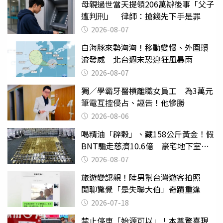
母親過世當天提領206萬辦後事「父子
遭判刑」 律師：搶錢先下手是罪
2026-08-07
白海豚來勢洶洶！移動變慢、外圍環
流發威 北台週末恐迎狂風暴雨
2026-08-07
獨／學霸牙醫槓離職女員工 為3萬元
筆電互控侵占、誣告！他慘勝
2026-08-06
喝精油「辟穀」、藏158公斤黃金！假
BNT騙走慈濟10.6億 豪宅地下室竟
挖出乾鮑金庫
2026-08-07
旅遊變認親！陸男幫台灣遊客拍照
閒聊驚覺「是失聯大伯」奇蹟重逢
2026-07-18
禁止停車「始源可以」！本尊驚喜現