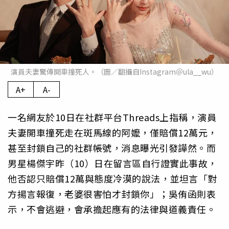
演員夫妻驚傳開車撞死人。（圖／翻攝自Instagram＠ula__wu）
A+
A-
一名網友於10日在社群平台Threads上指稱，演員
夫妻開車撞死走在斑馬線的阿嬤，僅賠償12萬元，
甚至封鎖自己的社群帳號，消息曝光引發譁然。而
男星楊傑宇昨（10）日在留言區自行證實此事故，
他否認只賠償12萬與態度冷漠的說法，並坦言「對
方揚言報復，老婆很害怕才封鎖你」；吳侑函則表
示，不會逃避，會承擔起應有的法律與道義責任。