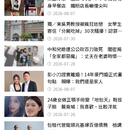
身早餐店 鐵粉店長嚇傻尖叫
2026-08-07
獨／東吳男教授被瘋狂迷戀 女學生
寄信「分屍吃掉」30次騷擾！認罪免
關
2026-07-30
中和兒媳遭公公砍百刀致死 閨密揭
「全家都惡魔」：丈夫在老婆時懷孕
摔東西
2026-07-28
彭小刀證實離婚！14年豪門婚正式畫
句點 親曝：我們還是家人
2026-08-07
24歲女做正顎手術變「地包天」鞋拔
子臉 醫竟喊：我喜歡，比較洋氣
2026-07-26
包租代管龍頭兆基爆百億債務 檢調