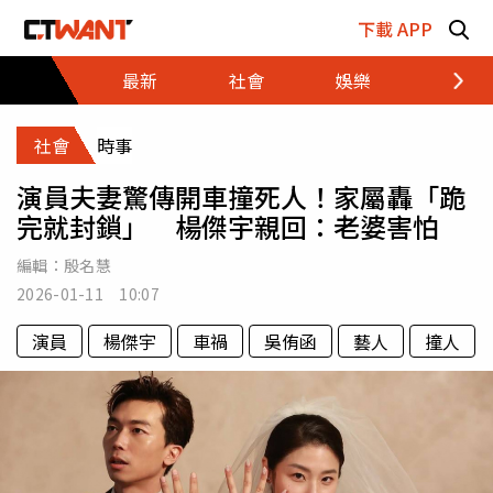
跳至主要內容區塊
下載 APP
最新
社會
娛樂
財經
社會
時事
演員夫妻驚傳開車撞死人！家屬轟「跪
完就封鎖」 楊傑宇親回：老婆害怕
編輯：
殷名慧
2026-01-11 10:07
演員
楊傑宇
車禍
吳侑函
藝人
撞人