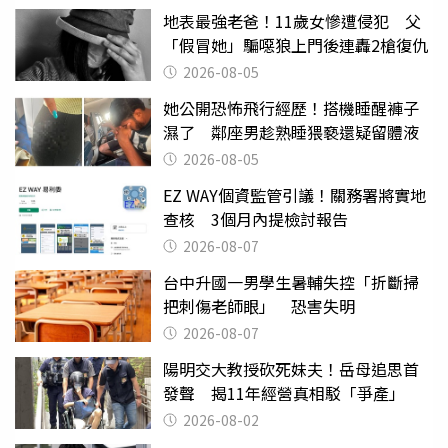
地表最強老爸！11歲女慘遭侵犯 父
「假冒她」騙噁狼上門後連轟2槍復仇
2026-08-05
她公開恐怖飛行經歷！搭機睡醒褲子
濕了 鄰座男趁熟睡猥褻還疑留體液
2026-08-05
EZ WAY個資監管引議！關務署將實地
查核 3個月內提檢討報告
2026-08-07
台中升國一男學生暑輔失控「折斷掃
把刺傷老師眼」 恐害失明
2026-08-07
陽明交大教授砍死妹夫！岳母追思首
發聲 揭11年經營真相駁「爭產」
2026-08-02