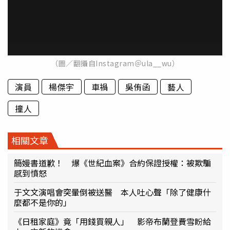
（圖／翻攝自Instagram＠ula__wu）
演員
楊傑宇
車禍
吳侑函
藝人
撞人
相關文章
簡嫚書道歉！ 爆《世紀血案》合約保證授權：被欺騙
感到憤怒
于文文演唱會突暈倒被送醫 本人吐心聲「除了健康什
麼都不是你的」
《日租家庭》竟「用錢買親人」 影帝布蘭登費雪盼給