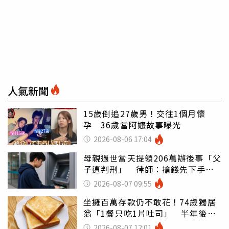
人氣新聞
15歲倒追27歲男！交往1個月懷
孕 36歲當阿嬤故事曝光
2026-08-06 17:04
母親過世當天提領206萬辦後事「父
子遭判刑」 律師：搶錢先下手是
罪
2026-08-07 09:55
坐擁百萬存款仍不敢花！74歲獨居
翁「1餐只吃1片吐司」 半年後暴
瘦嚇壞女兒
2026-08-07 12:01