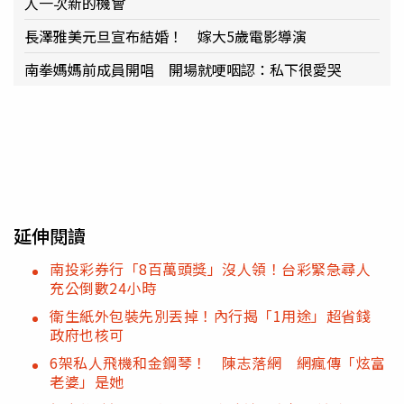
人一次新的機會
長澤雅美元旦宣布結婚！ 嫁大5歲電影導演
南拳媽媽前成員開唱 開場就哽咽認：私下很愛哭
延伸閱讀
南投彩券行「8百萬頭獎」沒人領！台彩緊急尋人
充公倒數24小時
衛生紙外包裝先別丟掉！內行揭「1用途」超省錢
政府也核可
6架私人飛機和金鋼琴！ 陳志落網 網瘋傳「炫富
老婆」是她