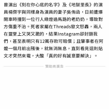
曾演出《刻在你心底的名字》及《地獄里長》的演
員楊傑宇與同樣身為演員的妻子吳侑函，日前遭爆
開車時撞到一位行人綠燈過馬路的老奶奶，導致對
方傷重不治。死者家屬在Threads發文怒轟，兩人
在靈堂上又哭又跪的，結果Instagram卻封鎖我
們，甚至表明只有12萬存款可賠償；且肇事者在阿
嬤一個月前出殯後，就無消無息，直到看見這則貼
文才突然來電，大酸「真的好有誠意要解決」。