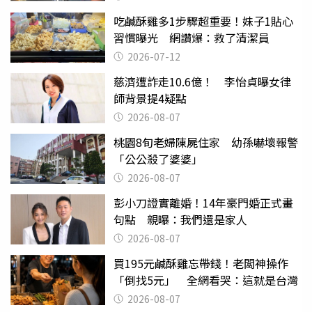
吃鹹酥雞多1步驟超重要！妹子1貼心
習慣曝光 網讚爆：救了清潔員
2026-07-12
慈濟遭詐走10.6億！ 李怡貞曝女律
師背景提4疑點
2026-08-07
桃園8旬老婦陳屍住家 幼孫嚇壞報警
「公公殺了婆婆」
2026-08-07
彭小刀證實離婚！14年豪門婚正式畫
句點 親曝：我們還是家人
2026-08-07
買195元鹹酥雞忘帶錢！老闆神操作
「倒找5元」 全網看哭：這就是台灣
2026-08-07