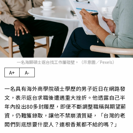
一名海歸碩士返台找工作屢碰壁。（示意圖／Pexels）
A+
A-
一名具有海外商學院碩士學歷的男子近日在網路發
文，表示返台求職後遭遇重大挫折。他透露自己半
年內投出80多封履歷，即便不斷調整職稱與期望薪
資，仍難獲錄取，讓他不禁崩潰質疑，「台灣的老
闆們到底想要什麼人？連根香蕉都不給的嗎？」