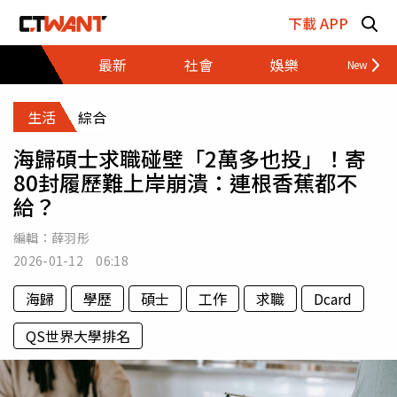
跳至主要內容區塊
下載 APP
最新
社會
娛樂
財經
生活
綜合
海歸碩士求職碰壁「2萬多也投」！寄
80封履歷難上岸崩潰：連根香蕉都不
給？
編輯：
薛羽彤
2026-01-12 06:18
海歸
學歷
碩士
工作
求職
Dcard
QS世界大學排名