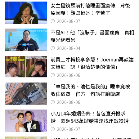
女主播鏡頭前打瞌睡畫面瘋傳 背後
原因曝！觀眾挺她：辛苦了
2026-08-07
不是AI！他「沒脖子」畫面瘋傳 真相
曝光網看呆
2026-08-04
前員工才轉投李多慧！Joeman再談建
文爆紅 認「很清楚他的價值」
2026-08-06
「車是我的、油也是我的」睡車竟被
收住宿費 官方一句話打臉飯店
2026-08-06
小刀14年婚姻告終！昔包直升機求
婚 豪砸545萬辦婚禮還找連戰證婚
2026-08-07