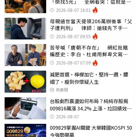
「倒找5元」 全網看哭：這就是台
灣
2026-08-07 16:01
母親過世當天提領206萬辦後事「父
子遭判刑」 律師：搶錢先下手是
罪
2026-08-07 09:55
苦苓喊「唐朝不存在」 網紅批瞎
編歷史：李白、杜甫用鮮卑文寫
詩？
2026-08-07 07:09
減肥首選，檸檬加它，堅持一週，腰
細了，瘦到你懷疑人生
新素簡
台股劇烈震盪如何布局？純純存股揭
009816飆漲 34.2% 上漲、拉回績效勝
主動式ETF
2026-08-07
009829掌握AI關鍵 大華韓國KOSPI 50
今強勢開募