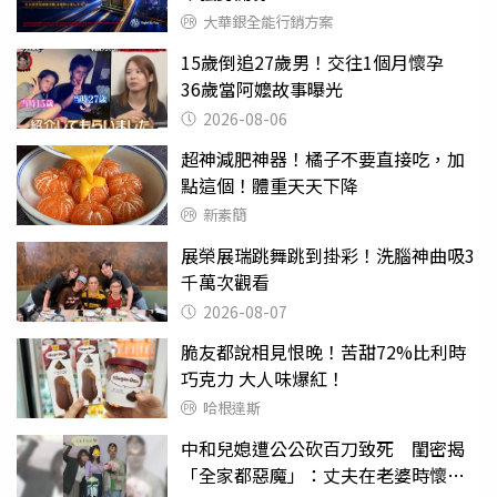
大華銀全能行銷方案
15歲倒追27歲男！交往1個月懷孕
36歲當阿嬤故事曝光
2026-08-06
超神減肥神器！橘子不要直接吃，加
點這個！體重天天下降
新素簡
展榮展瑞跳舞跳到掛彩！洗腦神曲吸3
千萬次觀看
2026-08-07
脆友都說相見恨晚！苦甜72%比利時
巧克力 大人味爆紅！
哈根達斯
中和兒媳遭公公砍百刀致死 閨密揭
「全家都惡魔」：丈夫在老婆時懷孕