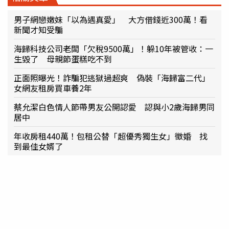
男子網戀嫩妹「以為遇真愛」 大方借錢近300萬！看
新聞才知受騙
海歸科技公司老闆「欠稅9500萬」！躲10年被管收：一
生毀了 母親節蛋糕吃不到
正面照曝光！詐騙犯逃獄過超爽 偽裝「海歸富二代」
女網友租房買車養2年
蔡允潔白色情人節帶男友公開認愛 認與小2歲海歸男同
居中
年收房租440萬！包租公替「超優秀獨生女」徵婚 找
到最佳女婿了