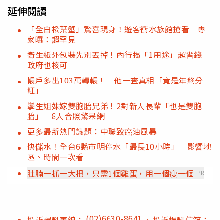
延伸閱讀
「全白松葉蟹」驚喜現身！遊客衝水族館搶看 專
家曝：超罕見
衛生紙外包裝先別丟掉！內行揭「1用途」超省錢
政府也核可
帳戶多出103萬轉帳！ 他一查真相「竟是年終分
紅」
孿生姐妹嫁雙胞胎兄弟！2對新人長輩「也是雙胞
胎」 8人合照驚呆網
更多最新熱門議題：中聯致癌油風暴
快儲水！全台6縣市明停水「最長10小時」 影響地
區、時間一次看
肚腩一抓一大把，只需1個雞蛋，用一個瘦一個
PR
(02)6630-8641
投訴爆料專線：
、投訴爆料信箱：