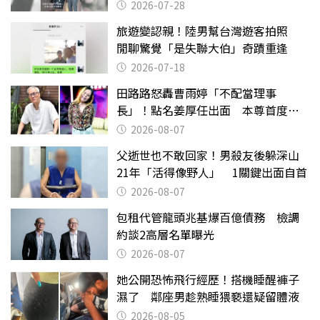
摔東西
2026-07-28
旅遊變認親！陸男幫台灣遊客拍照
閒聊驚覺「是失聯大伯」奇蹟重逢
2026-07-18
田路路怒轟曹雨婷「不配當理事
長」！點名姜厚任出面 本尊首度回
應了
2026-08-07
父逝世也不敢回家！男殺友後躲深山
21年「活得像野人」 1關鍵出面自首
2026-08-07
包租代管龍頭兆基爆百億債務 檢調
約談2高層名單曝光
2026-08-07
她公開恐怖飛行經歷！搭機睡醒褲子
濕了 鄰座男趁熟睡猥褻還疑留體液
2026-08-05