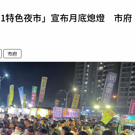
寵物
「1特色夜市」宣布月底熄燈 市府
運勢
運動
梅酒
市府