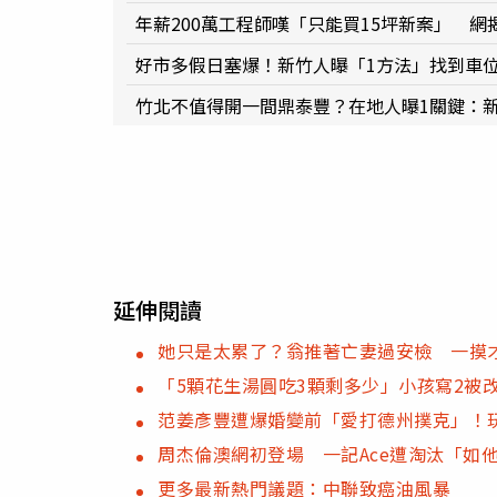
年薪200萬工程師嘆「只能買15坪新案」 
好市多假日塞爆！新竹人曝「1方法」找到車
竹北不值得開一間鼎泰豐？在地人曝1關鍵：
延伸閱讀
她只是太累了？翁推著亡妻過安檢 一摸
「5顆花生湯圓吃3顆剩多少」小孩寫2被
范姜彥豐遭爆婚變前「愛打德州撲克」！
周杰倫澳網初登場 一記Ace遭淘汰「如
更多最新熱門議題：中聯致癌油風暴