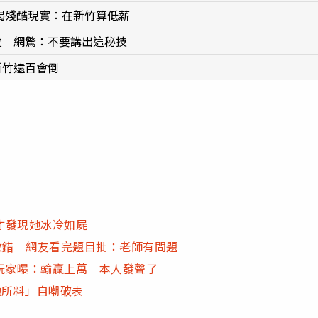
網揭殘酷現實：在新竹算低薪
位 網驚：不要講出這秘技
新竹遠百會倒
才發現她冰冷如屍
改錯 網友看完題目批：老師有問題
玩家曝：輸贏上萬 本人發聲了
他所料」自嘲破表