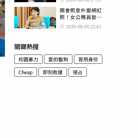
身份辦假證落戶
開會照意外變網紅
照！女公務員妝容
掀2千則留言 本人
2026-08-05 22:43
怒嗆：化妝有錯嗎
關鍵熱搜
校園暴力
愛的鬣狗
冒用身份
Cheap
即刻救援
侵占
場
今
能