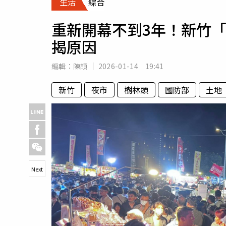
生活
綜合
人物
汽車
重新開幕不到3年！新竹
專欄
揭原因
房產新勢力
編輯：
陳頡
2026-01-14 19:41
新竹
夜市
樹林頭
國防部
土地
Next