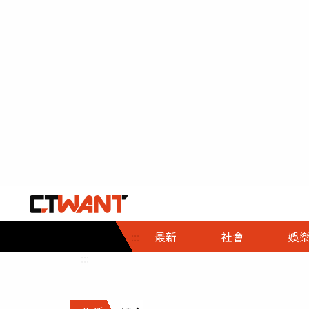
社會首頁
娛樂首頁
財經首頁
政
:::
最新
社會
娛
時事
即時
熱線
:::
直擊
大條
人物
調查
專題
３Ｃ