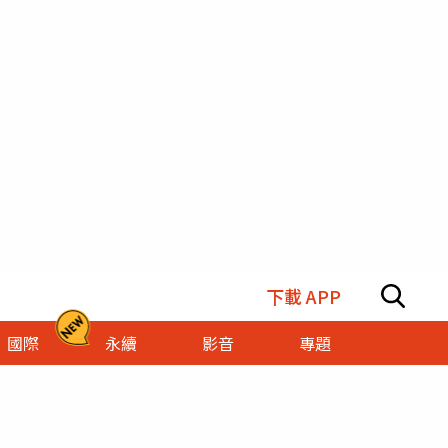
下載 APP
國際
永續
影音
專題