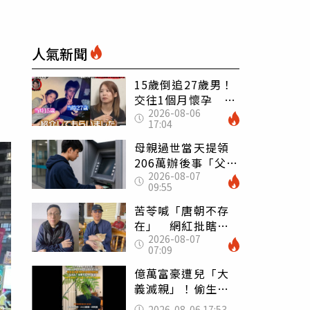
人氣新聞
15歲倒追27歲男！
交往1個月懷孕 36
2026-08-06
歲當阿嬤故事曝光
17:04
母親過世當天提領
206萬辦後事「父子
2026-08-07
遭判刑」 律師：
09:55
搶錢先下手是罪
苦苓喊「唐朝不存
在」 網紅批瞎編
2026-08-07
歷史：李白、杜甫
07:09
用鮮卑文寫詩？
億萬富豪遭兒「大
義滅親」！偷生子
怕曝光 竟盜鄰居
2026-08-06 17:53