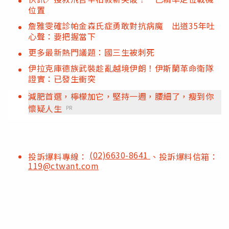
位置
詹雅雯確診帕金森氏症勇敢對抗病魔 出道35年吐
心聲：要把握當下
更多最新熱門議題：國三生被刺死
伊拉克庫德族武裝趁亂越境伊朗！伊斯蘭革命衛隊
證實：已發生衝突
減肥首選，檸檬加它，堅持一週，腰細了，瘦到你
懷疑人生
PR
(02)6630-8641
投訴爆料專線：
、投訴爆料信箱：
119@ctwant.com