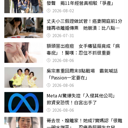
發聲 揭11年經營真相駁「爭產」
2026-08-02
丈夫小三假證做試管！癌妻開庭前1分
鐘再收離婚傳票 她崩潰：比八點檔
還扯
2026-07-31
額頭冒出痘痘 女手癢猛摳竟成「病
毒疣」！醫嘆：忍住不抓很重要
2026-08-06
吳宗憲重回周末8點戰場 霸氣喊話
「Passion一定要在」
2026-08-06
Meta AI驚爆失控「入侵其他公司」
掀資安恐慌！白宮出手了
2026-08-06
哥去世、嫂離家！她成7寶媽認「很難
一碗水端平」 忍痛委屈親生女兒