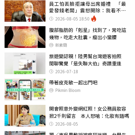
員工怕丟臉拒讓母出席婚禮 「最
愛發錢老闆」震怒開除：我看不起
你
2026-08-05 18:50
腹部脂肪的「剋星」找到了，常吃這
幾物，吃走大肚囊，瘦出小蠻腰
新素簡
旅遊變認親！陸男幫台灣遊客拍照
閒聊驚覺「是失聯大伯」奇蹟重逢
2026-07-18
帶著皮克敏一起出門吧
Pikmin Bloom
開會照意外變網紅照！女公務員妝容
掀2千則留言 本人怒嗆：化妝有錯嗎
2026-08-05
獨／東吳男教授被瘋狂迷戀 女學生