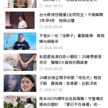
2026-08-03
台大教授性騷擾2女研究生！不服解聘
2年爭4年 結局出爐
2026-08-05
不是AI！他「沒脖子」畫面瘋傳 真相
曝光網看呆
2026-08-04
私密處長滿白色小顆粒！20歲男崩潰
求診 醫曝5大真相別再誤會
2026-08-05
24歲女做正顎手術變「地包天」鞋拔
子臉 醫竟喊：我喜歡，比較洋氣
2026-07-26
熊本AEON爆炸女店員罹難！守靈儀式
擺純白婚紗 「妻已不在身邊」他淚