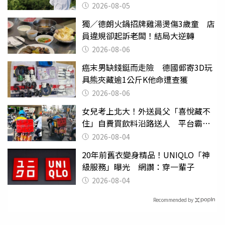
喊：無法想像
2026-08-05
獨／德朗火鍋招牌雞湯燙傷3歲童 店
員違規卻起訴老闆！結局大逆轉
2026-08-06
癌末男缺錢鋌而走險 德國郵寄3D玩
具熊夾藏逾1公斤K他命遭查獲
2026-08-06
女兒考上北大！外送員父「喜悅藏不
住」自費買飲料沿路送人 平台霸氣
幫付學費
2026-08-04
20年前舊衣變身精品！UNIQLO「神
級服務」曝光 網讚：穿一輩子
2026-08-04
Recommended by