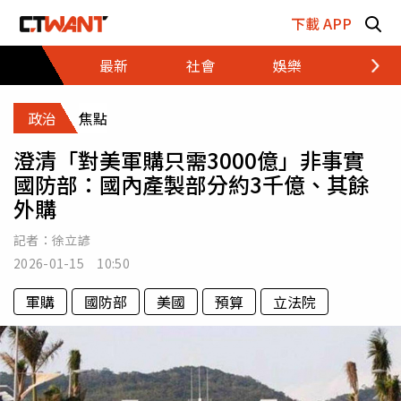
跳至主要內容區塊
下載 APP
最新
社會
娛樂
財經
政治
焦點
澄清「對美軍購只需3000億」非事實
國防部：國內產製部分約3千億、其餘
外購
記者：
徐立諺
2026-01-15 10:50
軍購
國防部
美國
預算
立法院