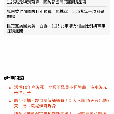
1.25兆元特別預算 國防部公開7類籌購品項
批白委混淆國防特別預算 民進黨：1.25兆每一項都是
關鍵
民眾黨訪團訪美 白委：1.25 兆軍購有相當比例與軍事
採購無關
延伸閱讀
活埋10年竟沒死！地板下驚見不死陸龜 沒水沒光
奇蹟活著
睫毛倒插、跌倒請假通通有！新人入職45天只出勤7
天 網：職場蟑螂現身
快訊／搜救飛官辛柏毅新突破！ 已精準定位戰機