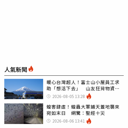
人氣新聞
暖心台灣超人！富士山小屋員工求
助「想活下去」 山友狂背物資上
山：台灣真的是寶島
2026-08-05 13:28
蝗害肆虐！蝗蟲大軍鋪天蓋地襲來
宛如末日 網驚：聖經十災
2026-08-06 13:41