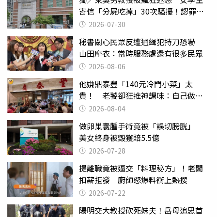
寄信「分屍吃掉」30次騷擾！認罪免
關
2026-07-30
秘書關心民眾反遭通緝犯持刀恐嚇
山田摩衣：當時服務處還有很多民眾
2026-08-06
他嫌鼎泰豐「140元冷門小菜」太
貴！ 老饕卻狂推神調味：自己做不
出來
2026-08-04
做卵巢囊腫手術竟被「誤切膀胱」
美女終身被毀獲賠5.5億
2026-07-28
提離職竟被逼交「料理秘方」！老闆
扣薪拒發 廚師怒爆料衝上熱搜
2026-07-22
陽明交大教授砍死妹夫！岳母追思首