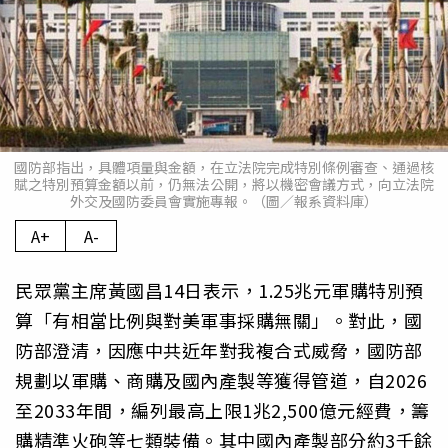
國防部指出，具體項量與金額，在立法院完成特別條例審查、通過核
賦之特別預算金額以前，仍無法公開，將以機密會議方式，向立法院
外交及國防委員會實施專報。（圖／報系資料庫）
A+
A-
民眾黨主席黃國昌14日表示，1.25兆元軍購特別預
算「有相當比例與對美軍事採購無關」。對此，國
防部澄清，因應中共近年對我複合式威脅，國防部
規劃以軍購、商購及國內產製等獲得管道，自2026
至2033年間，編列最高上限1兆2,500億元經費，籌
購精準火砲等七類裝備。其中國內產製部分約3千餘