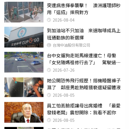
突遭病患揮拳襲擊！ 澳洲護理師秒
用「這招」摔飛對方
2026-08-04
到加油站不只加油 來速咖啡成爲上
班通勤族的新選擇
台灣中油股份有限公司
台中女遛狗走斑馬線遭撞亡！母慟
「女兒隨媽祖修行去了」 駕駛過失
致死判9月
2026-07-26
她公開恐怖飛行經歷！搭機睡醒褲子
濕了 鄰座男趁熟睡猥褻還疑留體液
2026-08-05
員工怕丟臉拒讓母出席婚禮 「最愛
發錢老闆」震怒開除：我看不起你
2026-08-05