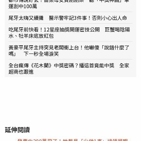
運刮中100萬
尾牙太嗨又續攤 醫示警牢記3件事！否則小心出人命
吃尾牙前快看！12星座抽獎開運密技公開 巨蟹喝陰陽
水、牡羊床底放紅包
黃豪平尾牙主持突見老闆衝上台！他嚇傻「說錯什麼了
嗎」 下一秒全場淚笑
全台瘋傳《花木蘭》中獎密碼？播這首竟能中獎 全家
超商也跟進
延伸閱讀
發票中200萬飛了！她載具「少做1事」過領獎期