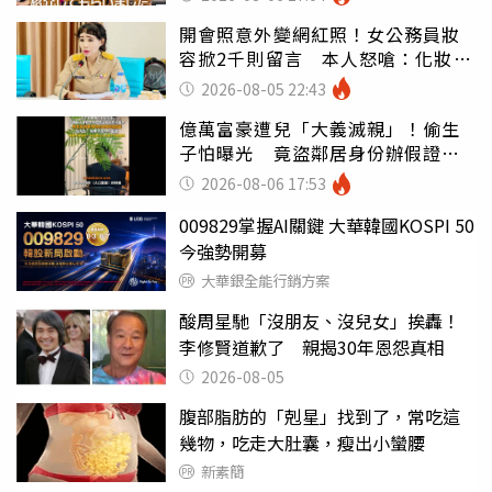
開會照意外變網紅照！女公務員妝
容掀2千則留言 本人怒嗆：化妝有
錯嗎
2026-08-05 22:43
億萬富豪遭兒「大義滅親」！偷生
子怕曝光 竟盜鄰居身份辦假證落
戶
2026-08-06 17:53
009829掌握AI關鍵 大華韓國KOSPI 50
今強勢開募
大華銀全能行銷方案
酸周星馳「沒朋友、沒兒女」挨轟！
李修賢道歉了 親揭30年恩怨真相
2026-08-05
腹部脂肪的「剋星」找到了，常吃這
幾物，吃走大肚囊，瘦出小蠻腰
新素簡