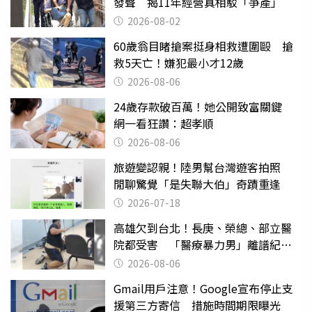
發聲 揭11年經營真相駁「爭產」
2026-08-02
60歲翁目睹搶案挺身相救遭圍毆 搶
救5天亡！嫌犯最小才12歲
2026-08-06
24歲存款破百萬！她公開致富關鍵
網一看狂讚：超孝順
2026-08-06
旅遊變認親！陸男幫台灣遊客拍照
閒聊驚覺「是失聯大伯」奇蹟重逢
2026-07-18
高雄欠到台北！長庚、榮總、部立醫
院都受害 「醫療暴力男」離譜紀錄
曝光
2026-08-06
Gmail用戶注意！Google宣布停止支
援第三方寄信 措施時間期限曝光