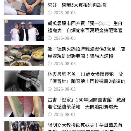
求診 醫曝5大真相別再誤會
2026-08-05
胡瓜靠股市回升買「獨一無二」生日
禮寵妻 自爆偷拿百萬現金搞砸驚喜
2026-08-06
獨／德朗火鍋招牌雞湯燙傷3歲童 店
員違規卻起訴老闆！結局大逆轉
2026-08-06
地表最強老爸！11歲女慘遭侵犯 父
「假冒她」騙噁狼上門後連轟2槍復仇
2026-08-05
古書「逃家」150年回歸圖書館！藏身
老宅壁爐茶葉箱 天價逾期費曝光
2026-08-01
陽明交大教授砍死妹夫！岳母追思首