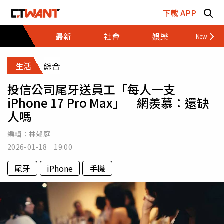
跳至主要內容區塊
下載 APP
最新
社會
娛樂
財經
生活
綜合
投信公司尾牙送員工「每人一支
iPhone 17 Pro Max」 網羨慕：還缺
人嗎
編輯：
林郁庭
2026-01-18 19:00
尾牙
iPhone
手機