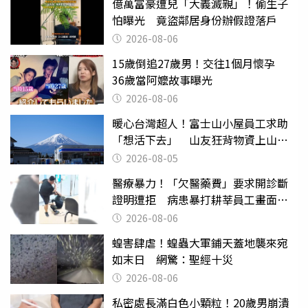
億萬富豪遭兒「大義滅親」！偷生子
怕曝光 竟盜鄰居身份辦假證落戶
2026-08-06
15歲倒追27歲男！交往1個月懷孕
36歲當阿嬤故事曝光
2026-08-06
暖心台灣超人！富士山小屋員工求助
「想活下去」 山友狂背物資上山：
台灣真的是寶島
2026-08-05
醫療暴力！「欠醫藥費」要求開診斷
證明遭拒 病患暴打耕莘員工畫面曝
光
2026-08-06
蝗害肆虐！蝗蟲大軍鋪天蓋地襲來宛
如末日 網驚：聖經十災
2026-08-06
私密處長滿白色小顆粒！20歲男崩潰