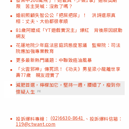
限 苦主哭喊：沒救了嗎？
婚前照顧失智公公「把屎把尿」！ 洪詩還原真
相：丈夫、大伯都很孝順
81歲阿嬤成「YT遊戲實況主」爆紅 背後原因感動
網友
花蓮地院少年庭法官庭訊態度惹議 監察院：司法
院應加強專業教育
更多最新熱門議題：中聯致癌油風暴
「火雲邪神」傳死訊！《功夫》男星梁小龍離世享
壽77歲 親友證實了
減肥首選，檸檬加它，堅持一週，腰細了，瘦到你
懷疑人生
PR
(02)6630-8641
投訴爆料專線：
、投訴爆料信箱：
119@ctwant.com