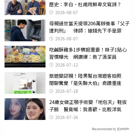
歷史：李白、杜甫用鮮卑文寫詩？
2026-08-07
母親過世當天提領206萬辦後事「父子
遭判刑」 律師：搶錢先下手是罪
2026-08-07
吃鹹酥雞多1步驟超重要！妹子1貼心
習慣曝光 網讚爆：救了清潔員
2026-07-12
旅遊變認親！陸男幫台灣遊客拍照
閒聊驚覺「是失聯大伯」奇蹟重逢
2026-07-18
24歲女做正顎手術變「地包天」鞋拔
子臉 醫竟喊：我喜歡，比較洋氣
2026-07-26
Recommended by