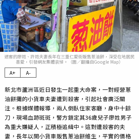
遇害的廖姓、許姓夫妻長年在三重仁愛街販售蔥油餅，深受在地居民
喜愛，引發網友集體哀悼。（圖／翻攝自Google Map）
A+
A-
新北市蘆洲區近日發生一起重大命案，一對經營蔥
油餅攤的小貨車夫妻遭到殺害，引起社會廣泛關
注。根據媒體報導，兩人倒臥住家客廳，身中十餘
刀，現場血跡斑斑，警方鎖定其36歲兒子廖姓男子
為重大嫌疑人，正積極追緝中。這對遭殺害的夫
妻，長年以開小貨車販售蔥油餅維生，平實的價格