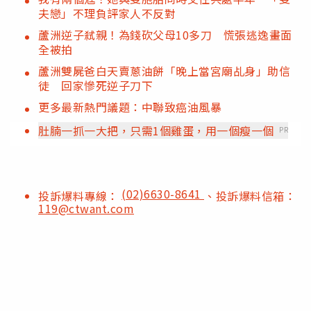
夫戀」不理負評家人不反對
蘆洲逆子弒親！為錢砍父母10多刀 慌張逃逸畫面
全被拍
蘆洲雙屍爸白天賣蔥油餅「晚上當宮廟乩身」助信
徒 回家慘死逆子刀下
更多最新熱門議題：中聯致癌油風暴
肚腩一抓一大把，只需1個雞蛋，用一個瘦一個
PR
(02)6630-8641
投訴爆料專線：
、投訴爆料信箱：
119@ctwant.com