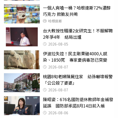
一個人爽嗑一桶？哈根達斯72%濃醇
巧克力 掀脆友共鳴
哈根達斯
台大教授性騷擾2女研究生！不服解聘
2年爭4年 結局出爐
2026-08-05
伊波拉失控！民主剛果破4000人感
染、1850死 專家憂病毒恐已突變
2026-08-07
桃園8旬老婦陳屍住家 幼孫嚇壞報警
「公公殺了婆婆」
2026-08-07
陳昭姿：676名國防退休教師年金補發
延誤 國防部承諾8月14日前入帳
2026-08-06