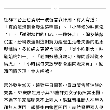
社群平台上也湧現一波留言哀悼潮，有人寫道：
「真的沒想到會發生這種事」、「小時候的味道沒
了」、「謝謝您們的用心，一路好走」，網友情緒
沉重，紛紛表達對這對努力經營生活老夫妻的追思
與惋惜。多位網友更留言表示：「從小吃到大，味
道始終如一」、「老闆娘態度親切，詢問醬料從不
馬虎」、「小時候每天放學都會跟阿嬤來買」，點
滴回憶浮現，令人唏噓。
意外發生當天，這對平日開著小貨車販售蔥油餅的
夫妻、67歲廖姓男子與75歲許姓女子仍照常出攤，
不過下午家屬聯繫不上兩人，循聲音推斷人在屋內
卻無人應門，報警後由鎖匠開門，赫然發現兩人倒