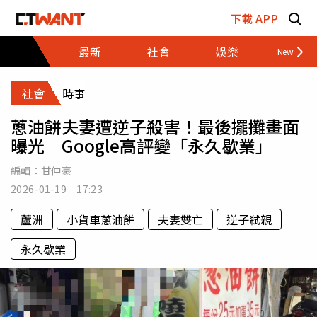
跳至主要內容區塊
下載 APP
最新
社會
娛樂
財經
社會
時事
蔥油餅夫妻遭逆子殺害！最後擺攤畫面
曝光 Google高評變「永久歇業」
編輯：
甘仲豪
2026-01-19 17:23
蘆洲
小貨車蔥油餅
夫妻雙亡
逆子弒親
永久歇業