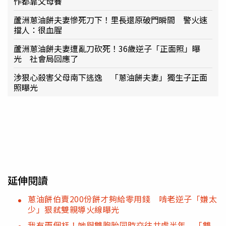
作都靠父母養
蘆洲蔥油餅夫妻慘死刀下！里長還原破門瞬間 警火速
擋人：很血腥
蘆洲蔥油餅夫妻遭亂刀砍死！36歲逆子「正面照」曝
光 社會局回應了
涉狠心殺害父母南下逃逸 「蔥油餅夫妻」獨生子正面
照曝光
延伸閱讀
蔥油餅伯賣200份餅才夠給零用錢 啃老逆子「嫌太
少」狠弒雙親導火線曝光
我有兩個尪！她與雙胞胎同時交往共處半年 「雙