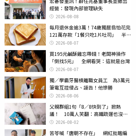
宏碁發重訊！辭任兆基董事長並撤出
經營：發現內部管理缺失
2026-08-08
每月退休金逾3萬！74歲獨居翁怕花完
121萬存款「1餐只吃1片吐司」 半年
後暴瘦嚇壞女兒
2026-08-07
買195元鹹酥雞忘帶錢！老闆神操作
「倒找5元」 全網看哭：這就是台灣
2026-08-07
獨／學霸牙醫槓離職女員工 為3萬元
筆電互控侵占、誣告！他慘勝
2026-08-06
父親群組1句「8／8快到了」掀熱
議！ 10萬人笑翻：高鐵疏運也沒列
父親節
2026-08-02
苦苓喊「唐朝不存在」 網紅批瞎編