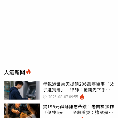
人氣新聞
母親過世當天提領206萬辦後事「父
子遭判刑」 律師：搶錢先下手是
罪
2026-08-07 09:55
買195元鹹酥雞忘帶錢！老闆神操作
「倒找5元」 全網看哭：這就是台
灣