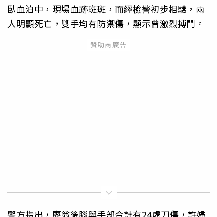
臥血泊中，現場血跡斑斑，而經檢警初步相驗，兩
人明顯死亡，雙手均有防禦傷，顯示曾激烈搏鬥。
警方指出，廖翁後腦與手部合計有24處刀傷，許婦