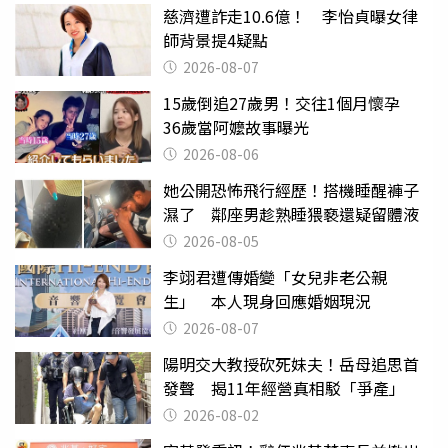
慈濟遭詐走10.6億！ 李怡貞曝女律
師背景提4疑點
2026-08-07
15歲倒追27歲男！交往1個月懷孕
36歲當阿嬤故事曝光
2026-08-06
她公開恐怖飛行經歷！搭機睡醒褲子
濕了 鄰座男趁熟睡猥褻還疑留體液
2026-08-05
李翊君遭傳婚變「女兒非老公親
生」 本人現身回應婚姻現況
2026-08-07
陽明交大教授砍死妹夫！岳母追思首
發聲 揭11年經營真相駁「爭產」
2026-08-02