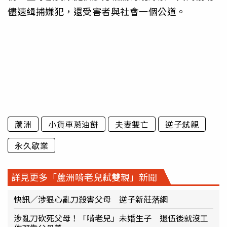
儘速緝捕嫌犯，還受害者與社會一個公道。
蘆洲
小貨車蔥油餅
夫妻雙亡
逆子弒親
永久歇業
詳見更多「蘆洲啃老兒弒雙親」新聞
快訊／涉狠心亂刀殺害父母 逆子新莊落網
涉亂刀砍死父母！「啃老兒」未婚生子 退伍後就沒工