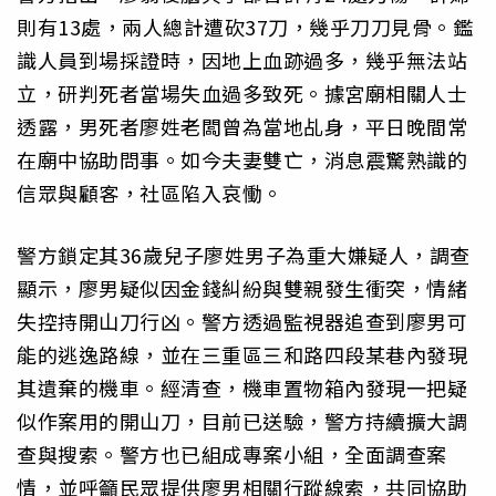
則有13處，兩人總計遭砍37刀，幾乎刀刀見骨。鑑
識人員到場採證時，因地上血跡過多，幾乎無法站
立，研判死者當場失血過多致死。據宮廟相關人士
透露，男死者廖姓老闆曾為當地乩身，平日晚間常
在廟中協助問事。如今夫妻雙亡，消息震驚熟識的
信眾與顧客，社區陷入哀慟。
警方鎖定其36歲兒子廖姓男子為重大嫌疑人，調查
顯示，廖男疑似因金錢糾紛與雙親發生衝突，情緒
失控持開山刀行凶。警方透過監視器追查到廖男可
能的逃逸路線，並在三重區三和路四段某巷內發現
其遺棄的機車。經清查，機車置物箱內發現一把疑
似作案用的開山刀，目前已送驗，警方持續擴大調
查與搜索。警方也已組成專案小組，全面調查案
情，並呼籲民眾提供廖男相關行蹤線索，共同協助