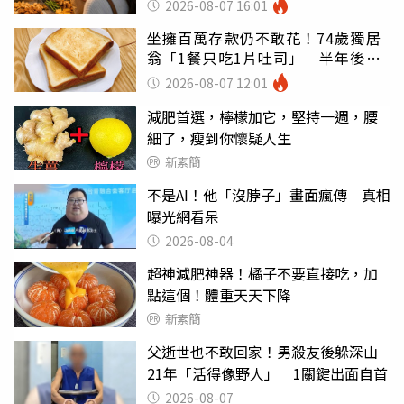
2026-08-07 16:01
坐擁百萬存款仍不敢花！74歲獨居
翁「1餐只吃1片吐司」 半年後暴
瘦嚇壞女兒
2026-08-07 12:01
減肥首選，檸檬加它，堅持一週，腰
細了，瘦到你懷疑人生
新素簡
不是AI！他「沒脖子」畫面瘋傳 真相
曝光網看呆
2026-08-04
超神減肥神器！橘子不要直接吃，加
點這個！體重天天下降
新素簡
父逝世也不敢回家！男殺友後躲深山
21年「活得像野人」 1關鍵出面自首
2026-08-07