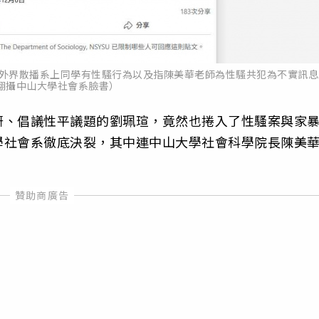
瑄對外界散播系上同學有性騷行為以及指陳美華老師為性騷共犯為不實訊息
翻攝中山大學社會系臉書）
研、倡議性平議題的劉珮瑄，竟然也捲入了性騷案與家
學社會系徹底決裂，其中連中山大學社會科學院長陳美