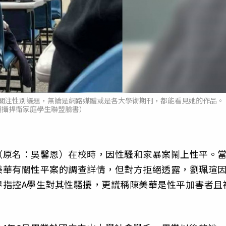
關注性別議題，無論是網路媒體或是各大學術期刊，都能看見她的作品。
翻攝捍衛家庭學生聯盟臉書）
（原名：吳馨恩）在校時，因性騷和家暴案鬧上性平。
美華有關性平案的調查詳情，但對方拒絕透露，劉珮瑄
界指控A學生對其性騷擾，更謊稱陳美華是性平加害者且