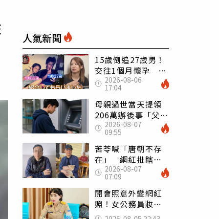
抹
人氣新聞
15歲倒追27歲男！
交往1個月懷孕 36
2026-08-06
歲當阿嬤故事曝光
17:04
母親過世當天提領
206萬辦後事「父子
2026-08-07
遭判刑」 律師：
09:55
搶錢先下手是罪
苦苓喊「唐朝不存
在」 網紅批瞎編
2026-08-07
歷史：李白、杜甫
07:09
用鮮卑文寫詩？
開會照意外變網紅
照！女公務員妝容
掀2千則留言 本人
2026-08-05 22:43