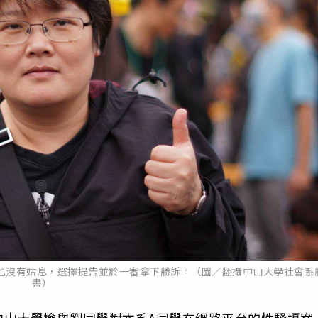
也沒有姑息，選擇提告並於一審拿下勝訴。（圖／翻攝中山大學社會系
書）
中山大學檢舉劉同學對本系A同學在網路平台的性騷擾案