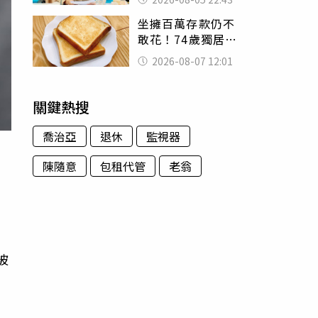
怒嗆：化妝有錯嗎
坐擁百萬存款仍不
敢花！74歲獨居翁
「1餐只吃1片吐
2026-08-07 12:01
司」 半年後暴瘦
嚇壞女兒
關鍵熱搜
喬治亞
退休
監視器
陳隨意
包租代管
老翁
當
因
被