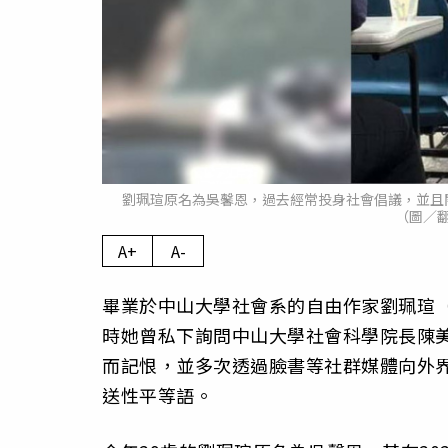
劉珮瑄原名為吳馨恩，過去經常投身社會倡議，並且
（圖／
A+
A-
畢業於中山大學社會系的自由作家劉珮瑄
時她曾私下詢問中山大學社會科學院長陳
而記恨，並多次透過臉書等社群媒體向外
送性平等語。