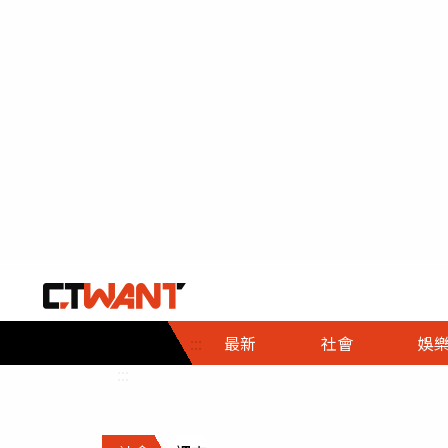
社會首頁
娛樂首頁
財經首頁
政
:::
最新
社會
娛
時事
即時
熱線
:::
直擊
大條
人物
調查
專題
３Ｃ