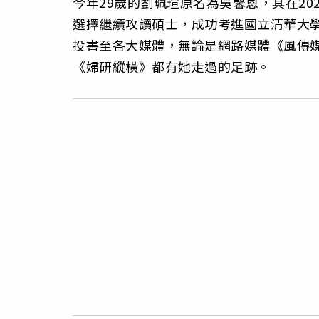
今年29歲的劉珮瑄原名為吳馨恩，其在20
選擇繼續攻讀碩士，成功考進國立清華大
投書至各大媒體，無論是網路媒體《風傳
《婦研縱橫》都有她走過的足跡。