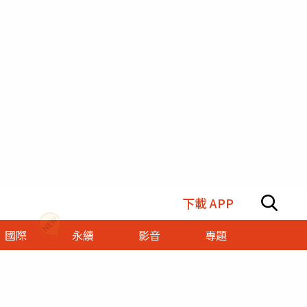
下載 APP
國際
永續
影音
專題