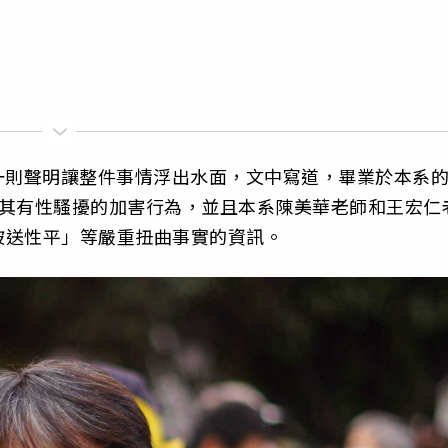
的一則聲明讓整件事情浮出水面，文中寫道，畢業於本系
對其有性騷擾的加害行為，並且本系陳美華老師和王宏仁
被送性平」等嚴重扭曲事實的資訊。