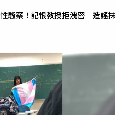
寵物
捲性騷案！記恨教授拒洩密 造謠
運勢
運動
梅酒