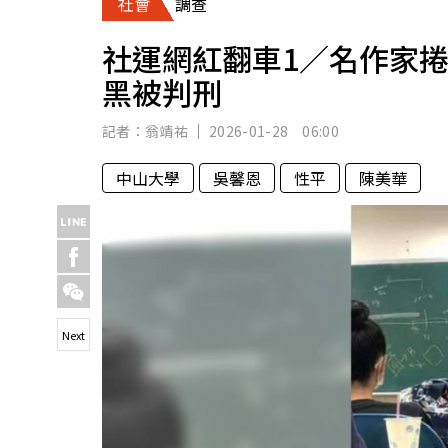
社會
調查
人物
汽車
社運網紅翻車1／名作家
專欄
黑被判刑
房產新勢力
記者：
翁靖祐
2026-01-28 06:00
中山大學
吳馨恩
性平
陳美華
Next