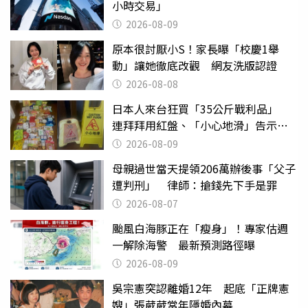
小時交易」
2026-08-09
原本很討厭小S！家長曝「校慶1舉
動」讓她徹底改觀 網友洗版認證
2026-08-08
日本人來台狂買「35公斤戰利品」
連拜拜用紅盤、「小心地滑」告示牌
也帶回家
2026-08-09
母親過世當天提領206萬辦後事「父子
遭判刑」 律師：搶錢先下手是罪
2026-08-07
颱風白海豚正在「瘦身」！專家估週
一解除海警 最新預測路徑曝
2026-08-09
吳宗憲突認離婚12年 起底「正牌憲
嫂」張葳葳當年隱婚內幕