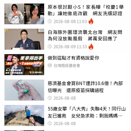
原本很討厭小S！家長曝「校慶1舉
動」讓她徹底改觀 網友洗版認證
2026-08-08 11:03
白海豚外圍環流襲北台灣 網友問
為何沒放颱風假 蔣萬安回應了
2026-08-09 11:33
做到這點才有資格說愛你
台灣癌症基金會
慈濟基金會買BNT遭詐10.6億！內部
信曝光 還原疫苗採購過程
2026-08-08
55歲女攀「八大秀」失聯4天！同行山
友已獲救 女兒急求助：剩我媽媽還
沒找到
2026-08-08