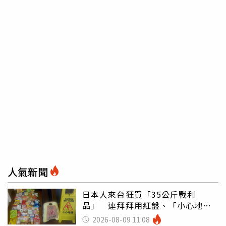
人氣新聞
日本人來台狂買「35公斤戰利
品」 連拜拜用紅盤、「小心地
滑」告示牌也帶回家
2026-08-09 11:08