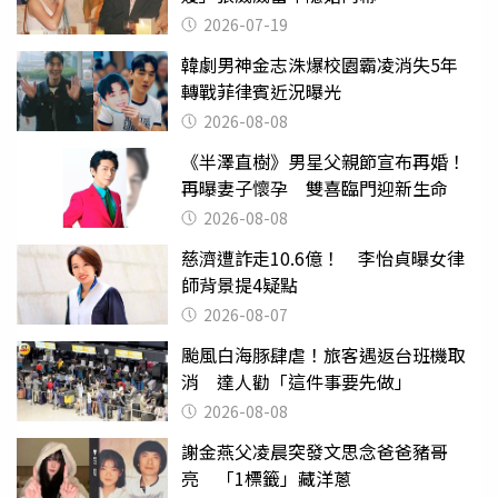
2026-07-19
韓劇男神金志洙爆校園霸凌消失5年
轉戰菲律賓近況曝光
2026-08-08
《半澤直樹》男星父親節宣布再婚！
再曝妻子懷孕 雙喜臨門迎新生命
2026-08-08
慈濟遭詐走10.6億！ 李怡貞曝女律
師背景提4疑點
2026-08-07
颱風白海豚肆虐！旅客遇返台班機取
消 達人勸「這件事要先做」
2026-08-08
謝金燕父凌晨突發文思念爸爸豬哥
亮 「1標籤」藏洋蔥