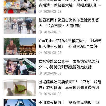
客崩潰：差點丟大臉 醫揭3類人別亂
喝
2026-08-08
強風豪雨！颱風白海豚不登陸仍影響
大 12縣市豪、大雨特報
2026-08-09
YouTuber花19萬開箱度假村「到場遭
拒入住＋報警」 粉絲怒灌1星負評
2026-08-08
亡妹慘遭公公毒手 表姊憶父親節前
夕：小舅舅仍到殯儀館陪她說話
2026-08-08
機場酪梨吐司要價6百！「只有一片麵
包」旅客傻眼 專家揭高價背後原因
2026-08-08
不用熬夜操盤！ 納斯達克拍板「23