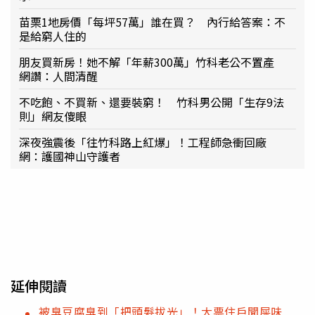
苗栗1地房價「每坪57萬」誰在買？ 內行給答案：不
是給窮人住的
朋友買新房！她不解「年薪300萬」竹科老公不置產
網讚：人間清醒
不吃飽、不買新、還要裝窮！ 竹科男公開「生存9法
則」網友傻眼
深夜強震後「往竹科路上紅爆」！工程師急衝回廠
網：護國神山守護者
延伸閱讀
被臭豆腐臭到「把頭髮拔光」！大票住戶聞屎味