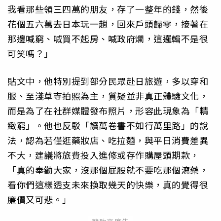
我看那些領三四萬的朋友，存了一整年的錢，然後
花個五六萬去日本玩一趟，回來戶頭歸零，接著在
那邊喊窮、喊買不起房、喊政府爛，這邏輯不是很
可笑嗎？」
貼文中，他特別提到部分民眾赴日旅遊，多以穿和
服、至淺草寺拍照為主，質疑並非真正體驗文化，
而是為了在社群媒體發布照片，形容此現象為「精
緻窮」。他也反駁「讀萬卷書不如行萬里路」的說
法，認為若僅逛藥妝店、吃拉麵，與平日消費差異
不大，建議將旅費投入進修或存作購屋頭期款，
「真的奉勸大家，沒那個屁股就不要吃那個瀉藥，
看你們這樣透支未來換取幾天的快樂，真的覺得很
廉價又可悲。」