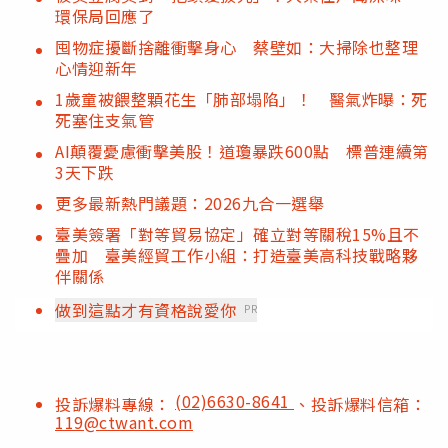
環保局回應了
囤物症擾斷捨離衝擊身心 蔡壁如：大掃除也整理
心情迎新年
1歲童被餵整顆花生「肺部塌陷」！ 醫氣炸曝：死
死塞住支氣管
AI顛覆憂慮衝擊美股！道瓊暴跌600點 標普連續第
3天下跌
更多最新熱門議題：2026九合一選舉
臺美簽署「對等貿易協定」確立對等關稅15%且不
疊加 臺美經貿工作小組：打造臺美高科技戰略夥
伴關係
做到這點才有資格說愛你
PR
(02)6630-8641
投訴爆料專線：
、投訴爆料信箱：
119@ctwant.com