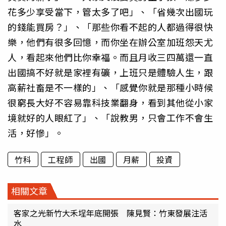
花多少享受當下，管太多了吧」、「省幾次出國玩
的錢能買房？」、「那些你看不起的人都過得很快
樂，他們有很多回憶，而你坐在辦公室加班怨天尤
人，看起來他們比你幸福。而且月收三四萬還一直
出國搞不好就是家裡有礦，上班只是體驗人生，跟
高薪社畜是不一樣的」、「感覺你就是那種小時候
很窮長大好不容易靠科技業翻身，看到其他從小家
境就好的人眼紅了」、「說教男，只會工作不會生
活，好慘」。
竹科
工程師
出國
月薪
投資
相關文章
客家之光新竹大禾埕年底開張 陳見賢：竹東發展注活
水