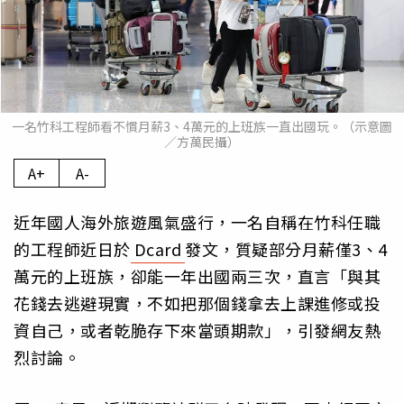
一名竹科工程師看不慣月薪3、4萬元的上班族一直出國玩。（示意圖
／方萬民攝）
A+
A-
近年國人海外旅遊風氣盛行，一名自稱在竹科任職
的工程師近日於
Dcard
發文，質疑部分月薪僅3、4
萬元的上班族，卻能一年出國兩三次，直言「與其
花錢去逃避現實，不如把那個錢拿去上課進修或投
資自己，或者乾脆存下來當頭期款」，引發網友熱
烈討論。