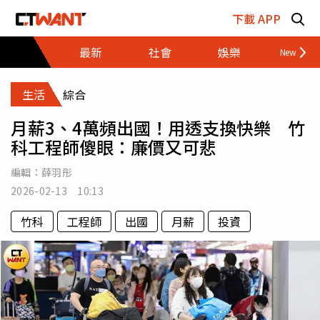
跳至主要內容區塊
下載 APP
最新
社會
娛樂
財經
生活
綜合
月薪3、4萬頻出國！用透支換快樂 竹
科工程師傻眼：廉價又可悲
編輯：
薛羽彤
2026-02-13 10:13
竹科
工程師
出國
月薪
投資