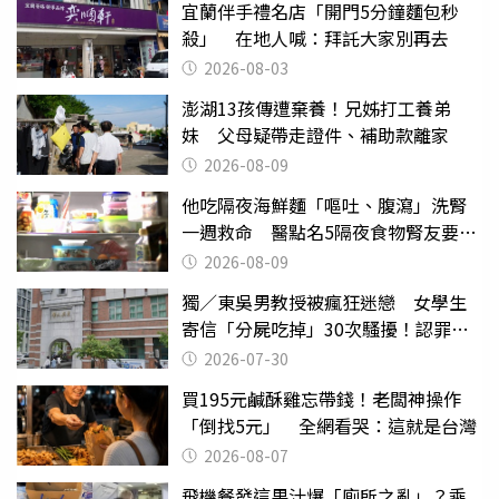
宜蘭伴手禮名店「開門5分鐘麵包秒
殺」 在地人喊：拜託大家別再去
2026-08-03
澎湖13孩傳遭棄養！兄姊打工養弟
妹 父母疑帶走證件、補助款離家
2026-08-09
他吃隔夜海鮮麵「嘔吐、腹瀉」洗腎
一週救命 醫點名5隔夜食物腎友要注
意
2026-08-09
獨／東吳男教授被瘋狂迷戀 女學生
寄信「分屍吃掉」30次騷擾！認罪免
關
2026-07-30
買195元鹹酥雞忘帶錢！老闆神操作
「倒找5元」 全網看哭：這就是台灣
2026-08-07
飛機餐發這果汁爆「廁所之亂」？乘