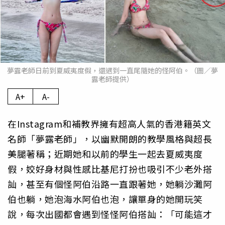
夢露老師日前到夏威夷度假，還遇到一直尾隨她的怪阿伯。（圖／夢
露老師提供）
A+
A-
在Instagram和補教界擁有超高人氣的香港籍英文
名師「夢露老師」，以幽默開朗的教學風格與超長
美腿著稱；近期她和以前的學生一起去夏威夷度
假，姣好身材與性感比基尼打扮也吸引不少老外搭
訕，甚至有個怪阿伯沿路一直跟著她，她躺沙灘阿
伯也躺，她泡海水阿伯也泡，讓單身的她開玩笑
說，每次出國都會遇到怪怪阿伯搭訕：「可能這才