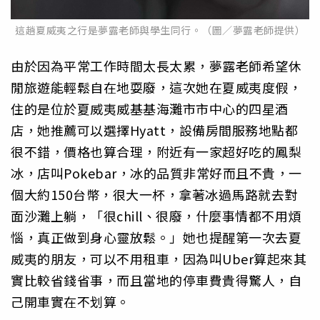
這趟夏威夷之行是夢露老師與學生同行。（圖／夢露老師提供）
由於因為平常工作時間太長太累，夢露老師希望休
閒旅遊能輕鬆自在地耍廢，這次她在夏威夷度假，
住的是位於夏威夷威基基海灘市市中心的四星酒
店，她推薦可以選擇Hyatt，設備房間服務地點都
很不錯，價格也算合理，附近有一家超好吃的鳳梨
冰，店叫Pokebar，冰的品質非常好而且不貴，一
個大約150台幣，很大一杯，拿著冰過馬路就去對
面沙灘上躺，「很chill、很廢，什麼事情都不用煩
惱，真正做到身心靈放鬆。」她也提醒第一次去夏
威夷的朋友，可以不用租車，因為叫Uber算起來其
實比較省錢省事，而且當地的停車費貴得驚人，自
己開車實在不划算。