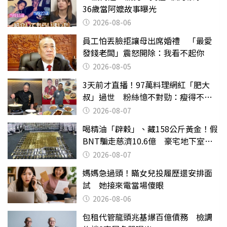
36歲當阿嬤故事曝光
2026-08-06
員工怕丟臉拒讓母出席婚禮 「最愛
發錢老闆」震怒開除：我看不起你
2026-08-05
3天前才直播！97萬料理網紅「肥大
叔」過世 粉絲憶不對勁：瘦得不合
理
2026-08-07
喝精油「辟穀」、藏158公斤黃金！假
BNT騙走慈濟10.6億 豪宅地下室竟
挖出乾鮑金庫
2026-08-07
媽媽急過頭！瞞女兒投履歷還安排面
試 她接來電當場傻眼
2026-08-06
包租代管龍頭兆基爆百億債務 檢調