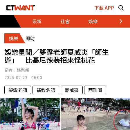
跳至主要內容區塊
下載 APP
最新
社會
娛樂
財經
娛樂
即時
娛樂星聞／夢露老師夏威夷「師生
遊」 比基尼辣裝招來怪桃花
記者：
娛樂組
2026-02-23 06:00
夢露老師
補教名師
夏威夷
西雅圖