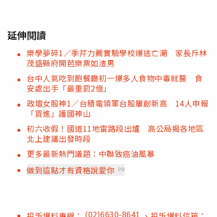
延伸閱讀
樂學夢碎1／季芹力薦實驗學校爆逃亡潮 家長斥林
茂盛縣府開芭樂票如渣男
台中人氣吃到飽餐廳初一爆多人食物中毒就醫 食
安處出手「最重罰2億」
政壇女股神1／台積電領軍台股屢創新高 14人申報
「買進」護國神山
初六收假！國道11地雷路段出爐 高公局揭各地區
北上建議出發時段
更多最新熱門議題：中聯致癌油風暴
做到這點才有資格說愛你
PR
(02)6630-8641
投訴爆料專線：
、投訴爆料信箱：