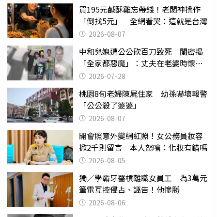
買195元鹹酥雞忘帶錢！老闆神操作
「倒找5元」 全網看哭：這就是台灣
2026-08-07
中和兒媳遭公公砍百刀致死 閨密揭
「全家都惡魔」：丈夫在老婆時懷孕
摔東西
2026-07-28
桃園8旬老婦陳屍住家 幼孫嚇壞報警
「公公殺了婆婆」
2026-08-07
開會照意外變網紅照！女公務員妝容
掀2千則留言 本人怒嗆：化妝有錯嗎
2026-08-05
獨／學霸牙醫槓離職女員工 為3萬元
筆電互控侵占、誣告！他慘勝
2026-08-06