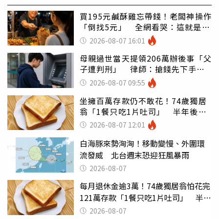
買195元鹹酥雞忘帶錢！老闆神操作
「倒找5元」 全網看哭：這就是台
灣
2026-08-07 16:01
母親過世當天提領206萬辦後事「父
子遭判刑」 律師：搶錢先下手是
罪
2026-08-07 09:55
坐擁百萬存款仍不敢花！74歲獨居
翁「1餐只吃1片吐司」 半年後暴
瘦嚇壞女兒
2026-08-07 12:01
白海豚來勢洶洶！移動變慢、外圍環
流發威 北台週末恐迎狂風暴雨
2026-08-07
每月退休金逾3萬！74歲獨居翁怕花完
121萬存款「1餐只吃1片吐司」 半年
後暴瘦嚇壞女兒
2026-08-07