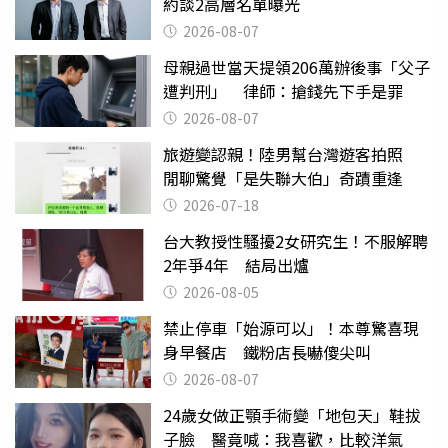
約談2高層名單曝光
2026-08-07
母親過世當天提領206萬辦後事「父子
遭判刑」 律師：搶錢先下手是罪
2026-08-07
旅遊變認親！陸男幫台灣遊客拍照
閒聊驚覺「是失聯大伯」奇蹟重逢
2026-07-18
台大教授性騷擾2女研究生！不服解聘
2年爭4年 結局出爐
2026-08-05
禁止停車「始源可以」！本尊驚喜現
身早餐店 鐵粉店長嚇傻尖叫
2026-08-07
24歲女做正顎手術變「地包天」鞋拔
子臉 醫竟喊：我喜歡，比較洋氣