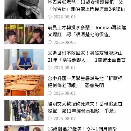
地表最強老爸！11歲女慘遭侵犯 父
「假冒她」騙噁狼上門後連轟2槍復仇
2026-08-05
前員工才轉投李多慧！Joeman再談建
文爆紅 認「很清楚他的價值」
2026-08-06
父逝世也不敢回家！男殺友後躲深山
21年「活得像野人」 1關鍵出面自首
2026-08-07
台中升國一男學生暑輔失控「折斷掃
把刺傷老師眼」 恐害失明
2026-08-07
陽明交大教授砍死妹夫！岳母追思首
發聲 揭11年經營真相駁「爭產」
2026-08-02
15歲倒追27歲男！交往1個月懷孕