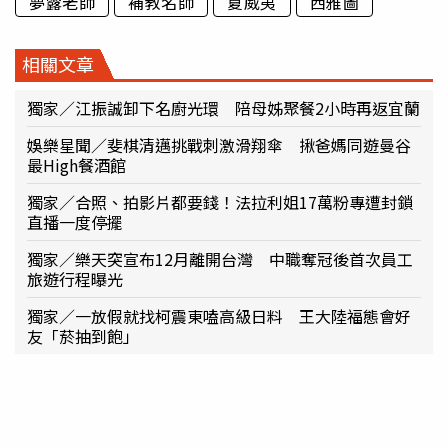
夢露老師
補教名師
夏威夷
西雅圖
相關文章
獨家／江振誠卸下名廚光環 陪母姊聚餐2小時再返宜蘭
娛樂星聞／斐棋清邁挑戰刺激滑翔傘 揪爸媽同遊曼谷
最High餐酒館
獨家／合照、拍影片都要錢！法拉利姐17萬粉專遭封鎖
直播一度停擺
獨家／樂天突宣布12月離開台灣 中職奪冠後首次員工
旅遊行程曝光
獨家／一放假就找柯震東嗑高級日料 王大陸福態會好
友「菸抽到飽」