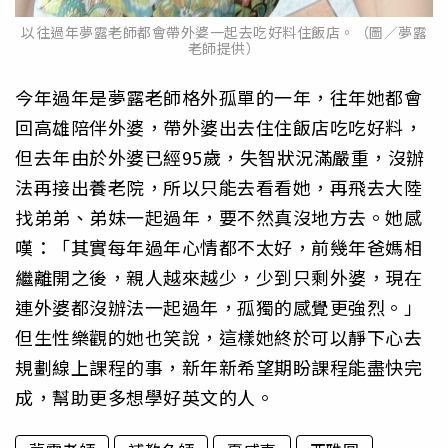
以往過年夢露老師都會帶外婆一起去吃好料住飯店。（圖／夢露
老師提供）
今年過年是夢露老師格外孤單的一年，往年她都會
回高雄陪伴外婆，帶外婆出去住住飯店吃吃好料，
但去年由於外婆已經95歲，失智狀況滿嚴重，沒辦
法再接出養老院，所以只能去看看她，再飛去大陸
找弟弟、弟妹一起過年，要不然真沒地方去。她感
嘆：「其實每年過年心情都不太好，前幾年爸媽相
繼離開之後，親人越來越少，少到只剩外婆，現在
連外婆都沒辦法一起過年，孤獨的感覺更強烈。」
但生性樂觀的她也笑說，這樣她終於可以靜下心去
規劃線上課程的事，新年新希望期盼課程能盡快完
成，幫助更多想學好英文的人。