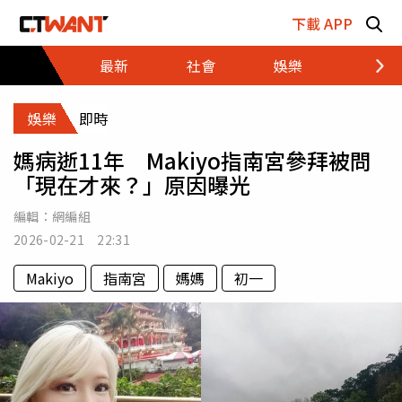
跳至主要內容區塊
下載 APP
最新
社會
娛樂
財經
娛樂
即時
媽病逝11年 Makiyo指南宮參拜被問
「現在才來？」原因曝光
編輯：
網編組
2026-02-21 22:31
Makiyo
指南宮
媽媽
初一