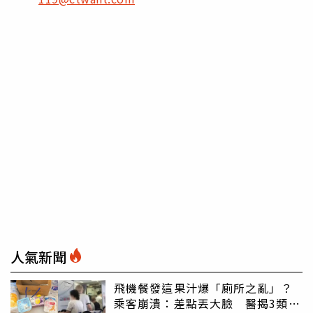
人氣新聞
飛機餐發這果汁爆「廁所之亂」？
乘客崩潰：差點丟大臉 醫揭3類人