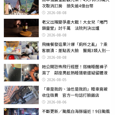
次取消訂房 損失逾4億台幣
2026-08-08
老父出殯變爭產大戰！大女兒「堵門
鎖靈堂」討千萬 法院判決出爐
2026-08-08
飛機餐發這果汁爆「廁所之亂」？乘
客崩潰：差點丟大臉 醫揭3類人別亂
喝
2026-08-08
她公開恐怖飛行經歷！搭機睡醒褲子
濕了 鄰座男趁熟睡猥褻還疑留體液
2026-08-05
「車是我的、油也是我的」睡車竟被
收住宿費 官方一句話打臉飯店
2026-08-06
不斷更新／颱風白海豚逼近！9日颱風