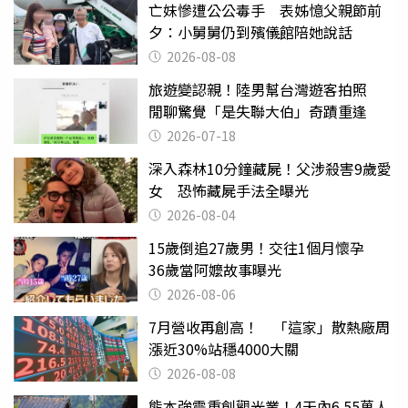
亡妹慘遭公公毒手 表姊憶父親節前
夕：小舅舅仍到殯儀館陪她說話
2026-08-08
旅遊變認親！陸男幫台灣遊客拍照
閒聊驚覺「是失聯大伯」奇蹟重逢
2026-07-18
深入森林10分鐘藏屍！父涉殺害9歲愛
女 恐怖藏屍手法全曝光
2026-08-04
15歲倒追27歲男！交往1個月懷孕
36歲當阿嬤故事曝光
2026-08-06
7月營收再創高！ 「這家」散熱廠周
漲近30%站穩4000大關
2026-08-08
熊本強震重創觀光業！4天內6.55萬人