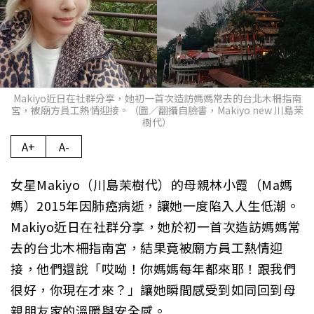
Makiyo近日在社群分享，她初一首次造訪媽媽常去的台北木柵指南
宮，被廟方員工熱情迎接。（圖／翻攝自臉書，Makiyo new 川島茉
樹代）
A+
A-
女星Makiyo（川島茉樹代）的母親林小霞（Ma媽
媽）2015年因肺癌病逝，讓她一度陷入人生低潮。
Makiyo近日在社群分享，她於初一首次造訪媽媽常
去的台北木柵指南宮，結果竟被廟方員工熱情迎
接，他們還說「哎呦！你媽媽每年都來耶！跟我們
很好，你現在才來？」讓她瞬間感受到如同回到母
親朋友家的溫暖與安全感。