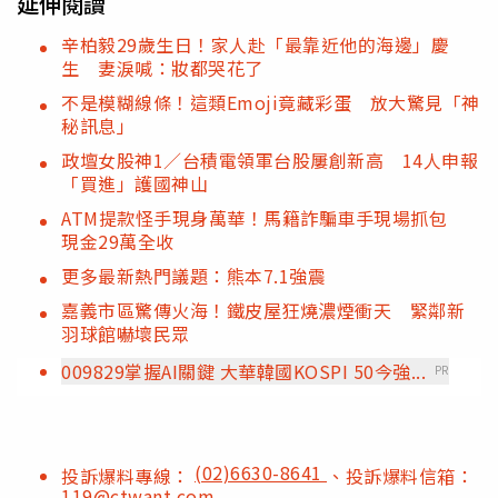
延伸閱讀
辛柏毅29歲生日！家人赴「最靠近他的海邊」慶
生 妻淚喊：妝都哭花了
不是模糊線條！這類Emoji竟藏彩蛋 放大驚見「神
秘訊息」
政壇女股神1／台積電領軍台股屢創新高 14人申報
「買進」護國神山
ATM提款怪手現身萬華！馬籍詐騙車手現場抓包
現金29萬全收
更多最新熱門議題：熊本7.1強震
嘉義市區驚傳火海！鐵皮屋狂燒濃煙衝天 緊鄰新
羽球館嚇壞民眾
009829掌握AI關鍵 大華韓國KOSPI 50今強...
PR
(02)6630-8641
投訴爆料專線：
、投訴爆料信箱：
119@ctwant.com