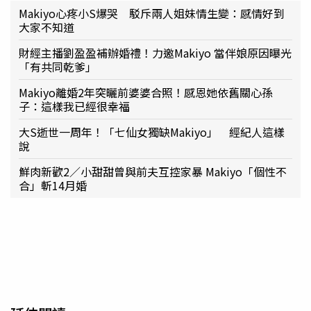
Makiyo心疼小S爆哭 駁斥兩人姐妹情生變：感情好到
大家不知道
財經主播劉盈盈補辦婚禮！力邀Makiyo 當伴娘原因曝光
「有共同乾爹」
Makiyo離婚2年突曬前婆婆合照！感恩她依舊關心孫
子：這樣我已經很幸福
大S逝世一周年！「七仙女獨缺Makiyo」 經紀人這樣
說
鮮肉新歡2／小甜甜曾與前夫互控家暴 Makiyo「個性不
合」斬14月婚