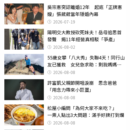
吳宗憲突認離婚12年 起底「正牌憲
嫂」張葳葳當年隱婚內幕
2026-07-19
陽明交大教授砍死妹夫！岳母追思首
發聲 揭11年經營真相駁「爭產」
2026-08-02
55歲女攀「八大秀」失聯4天！同行山
友已獲救 女兒急求助：剩我媽媽還
沒找到
2026-08-08
許富凱父親節開唱淚崩 思念爸爸
「用念力帶來小巨蛋」
2026-08-08
松屋小編問「為何大家不來吃？」
一票人點出3大問題：滿手好牌打到爛
2026-08-08