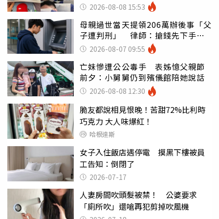
別亂喝
2026-08-08 15:53
母親過世當天提領206萬辦後事「父
子遭判刑」 律師：搶錢先下手是
罪
2026-08-07 09:55
亡妹慘遭公公毒手 表姊憶父親節
前夕：小舅舅仍到殯儀館陪她說話
2026-08-08 12:30
脆友都說相見恨晚！苦甜72%比利時
巧克力 大人味爆紅！
哈根達斯
女子入住飯店遇停電 摸黑下樓被員
工告知：倒閉了
2026-07-17
人妻房間吹頭髮被禁！ 公婆要求
「廁所吹」還嗆再犯剪掉吹風機