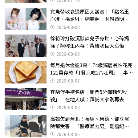
2026-07-18
寬魚營收衰退原因太誠實！「點名王
心凌、楊丞琳」網笑翻：財報透明度
滿分
2026-08-08
徐莉玲打破沉默談兒子身世！心碎揭
徐子翔輕生內幕：帶給我巨大哀傷
2026-08-08
每月退休金逾3萬！74歲獨居翁怕花完
121萬存款「1餐只吃1片吐司」 半年
後暴瘦嚇壞女兒
2026-08-07
宜蘭伴手禮名店「開門5分鐘麵包秒
殺」 在地人喊：拜託大家別再去
2026-08-03
高雄欠到台北！長庚、榮總、部立醫
院都受害 「醫療暴力男」離譜紀錄
曝光
2026-08-06