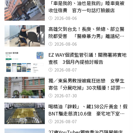
「車是我的、油也是我的」睡車竟被
收住宿費 官方一句話打臉飯店
2026-08-06
高雄欠到台北！長庚、榮總、部立醫
院都受害 「醫療暴力男」離譜紀錄
曝光
2026-08-06
EZ WAY個資監管引議！關務署將實地
查核 3個月內提檢討報告
2026-08-07
獨／東吳男教授被瘋狂迷戀 女學生
寄信「分屍吃掉」30次騷擾！認罪免
關
2026-07-30
喝精油「辟穀」、藏158公斤黃金！假
BNT騙走慈濟10.6億 豪宅地下室竟
挖出乾鮑金庫
2026-08-07
27歲YouTuber獨旅喬治亞陳屍飯店