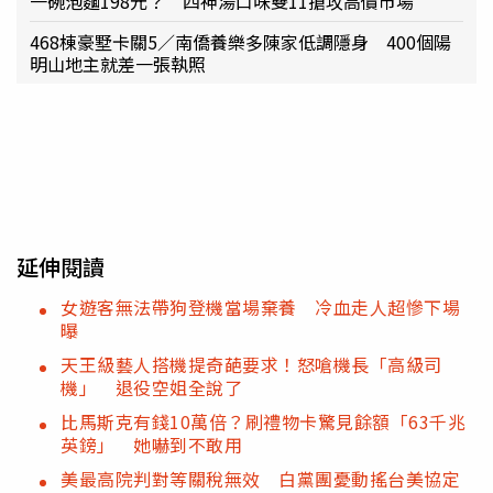
一碗泡麵198元？ 四神湯口味雙11搶攻高價市場
468棟豪墅卡關5∕南僑養樂多陳家低調隱身 400個陽
明山地主就差一張執照
延伸閱讀
女遊客無法帶狗登機當場棄養 冷血走人超慘下場
曝
天王級藝人搭機提奇葩要求！怒嗆機長「高級司
機」 退役空姐全說了
比馬斯克有錢10萬倍？刷禮物卡驚見餘額「63千兆
英鎊」 她嚇到不敢用
美最高院判對等關稅無效 白黨團憂動搖台美協定