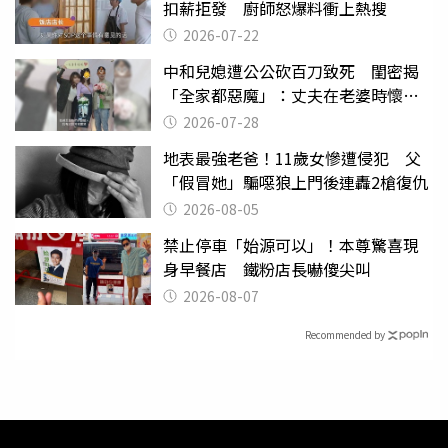
扣薪拒發 廚師怒爆料衝上熱搜
2026-07-22
中和兒媳遭公公砍百刀致死 閨密揭
「全家都惡魔」：丈夫在老婆時懷孕
摔東西
2026-07-28
地表最強老爸！11歲女慘遭侵犯 父
「假冒她」騙噁狼上門後連轟2槍復仇
2026-08-05
禁止停車「始源可以」！本尊驚喜現
身早餐店 鐵粉店長嚇傻尖叫
2026-08-07
Recommended by