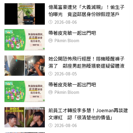
億萬富豪遭兒「大義滅親」！偷生子
怕曝光 竟盜鄰居身份辦假證落戶
2026-08-06
帶著皮克敏一起出門吧
Pikmin Bloom
她公開恐怖飛行經歷！搭機睡醒褲子
濕了 鄰座男趁熟睡猥褻還疑留體液
2026-08-05
帶著皮克敏一起出門吧
Pikmin Bloom
前員工才轉投李多慧！Joeman再談建
文爆紅 認「很清楚他的價值」
2026-08-06