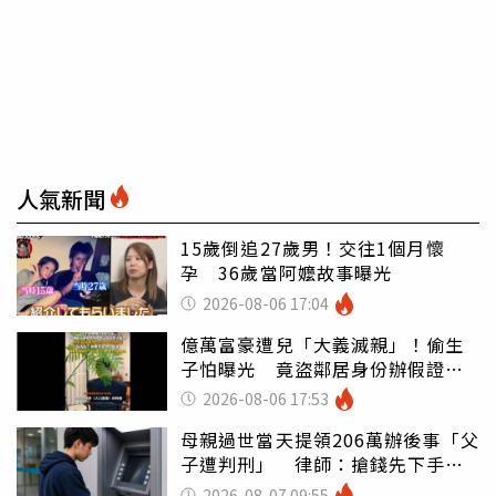
人氣新聞
15歲倒追27歲男！交往1個月懷
孕 36歲當阿嬤故事曝光
2026-08-06 17:04
億萬富豪遭兒「大義滅親」！偷生
子怕曝光 竟盜鄰居身份辦假證落
戶
2026-08-06 17:53
母親過世當天提領206萬辦後事「父
子遭判刑」 律師：搶錢先下手是
罪
2026-08-07 09:55