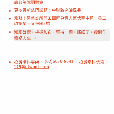
籲政院說明對策
更多最新熱門議題：中聯致癌油風暴
兇殘！醫美診所開工團拜負責人遭伏擊中彈 員工
想攔槍手又被開3槍
減肥首選，檸檬加它，堅持一週，腰細了，瘦到你
懷疑人生
PR
(02)6630-8641
投訴爆料專線：
、投訴爆料信箱：
119@ctwant.com