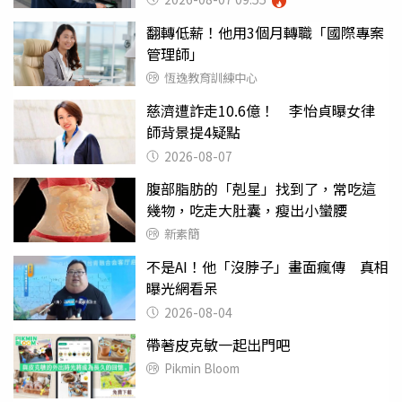
翻轉低薪！他用3個月轉職「國際專案
管理師」
恆逸教育訓練中心
慈濟遭詐走10.6億！ 李怡貞曝女律
師背景提4疑點
2026-08-07
腹部脂肪的「剋星」找到了，常吃這
幾物，吃走大肚囊，瘦出小蠻腰
新素簡
不是AI！他「沒脖子」畫面瘋傳 真相
曝光網看呆
2026-08-04
帶著皮克敏一起出門吧
Pikmin Bloom