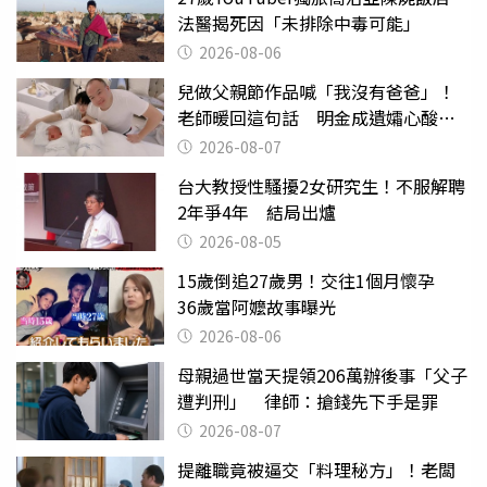
法醫揭死因「未排除中毒可能」
2026-08-06
兒做父親節作品喊「我沒有爸爸」！
老師暖回這句話 明金成遺孀心酸惹
淚
2026-08-07
台大教授性騷擾2女研究生！不服解聘
2年爭4年 結局出爐
2026-08-05
15歲倒追27歲男！交往1個月懷孕
36歲當阿嬤故事曝光
2026-08-06
母親過世當天提領206萬辦後事「父子
遭判刑」 律師：搶錢先下手是罪
2026-08-07
提離職竟被逼交「料理秘方」！老闆