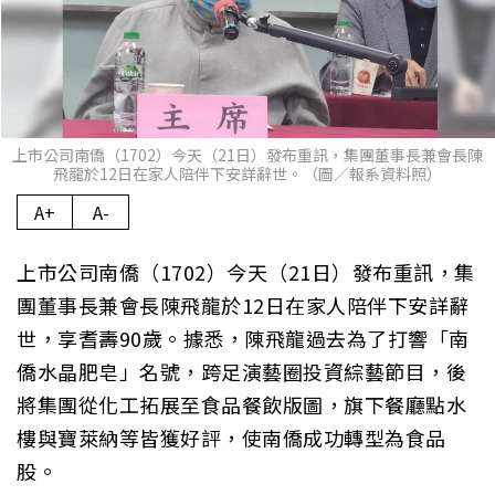
上市公司南僑（1702）今天（21日）發布重訊，集團董事長兼會長陳
飛龍於12日在家人陪伴下安詳辭世。（圖／報系資料照）
A+
A-
上市公司南僑（1702）今天（21日）發布重訊，集
團董事長兼會長陳飛龍於12日在家人陪伴下安詳辭
世，享耆壽90歲。據悉，陳飛龍過去為了打響「南
僑水晶肥皂」名號，跨足演藝圈投資綜藝節目，後
將集團從化工拓展至食品餐飲版圖，旗下餐廳點水
樓與寶萊納等皆獲好評，使南僑成功轉型為食品
股。