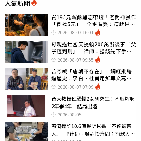
人氣新聞
買195元鹹酥雞忘帶錢！老闆神操作
「倒找5元」 全網看哭：這就是台
灣
2026-08-07 16:01
母親過世當天提領206萬辦後事「父
子遭判刑」 律師：搶錢先下手是
罪
2026-08-07 09:55
苦苓喊「唐朝不存在」 網紅批瞎
編歷史：李白、杜甫用鮮卑文寫
詩？
2026-08-07 07:09
台大教授性騷擾2女研究生！不服解聘
2年爭4年 結局出爐
2026-08-05
慈濟遭詐10.6億聲明挨轟「不像被害
人」 P律師、吳靜怡齊問：捐款人有