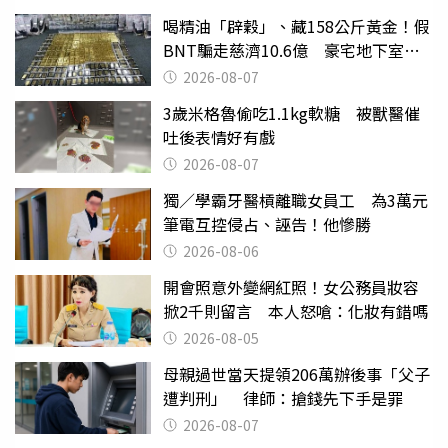
喝精油「辟穀」、藏158公斤黃金！假
BNT騙走慈濟10.6億 豪宅地下室竟
挖出乾鮑金庫
2026-08-07
3歲米格魯偷吃1.1kg軟糖 被獸醫催
吐後表情好有戲
2026-08-07
獨／學霸牙醫槓離職女員工 為3萬元
筆電互控侵占、誣告！他慘勝
2026-08-06
開會照意外變網紅照！女公務員妝容
掀2千則留言 本人怒嗆：化妝有錯嗎
2026-08-05
母親過世當天提領206萬辦後事「父子
遭判刑」 律師：搶錢先下手是罪
2026-08-07