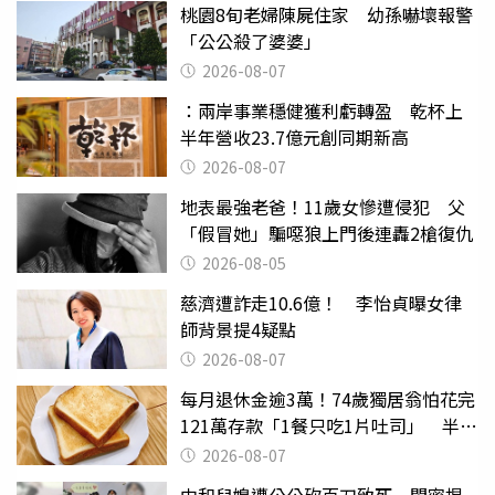
桃園8旬老婦陳屍住家 幼孫嚇壞報警
「公公殺了婆婆」
2026-08-07
：兩岸事業穩健獲利虧轉盈 乾杯上
半年營收23.7億元創同期新高
2026-08-07
地表最強老爸！11歲女慘遭侵犯 父
「假冒她」騙噁狼上門後連轟2槍復仇
2026-08-05
慈濟遭詐走10.6億！ 李怡貞曝女律
師背景提4疑點
2026-08-07
每月退休金逾3萬！74歲獨居翁怕花完
121萬存款「1餐只吃1片吐司」 半年
後暴瘦嚇壞女兒
2026-08-07