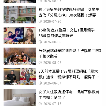
權知道真相
2026-08-07
獨／東吳男教授被瘋狂迷戀 女學生
寄信「分屍吃掉」30次騷擾！認罪免
關
2026-07-30
15歲倒追27歲男！交往1個月懷孕
36歲當阿嬤故事曝光
2026-08-06
展榮展瑞跳舞跳到掛彩！洗腦神曲吸3
千萬次觀看
2026-08-07
3天前才直播！97萬料理網紅「肥大
叔」過世 粉絲憶不對勁：瘦得不合
理
2026-08-07
女子入住飯店遇停電 摸黑下樓被員
工告知：倒閉了
2026-07-17