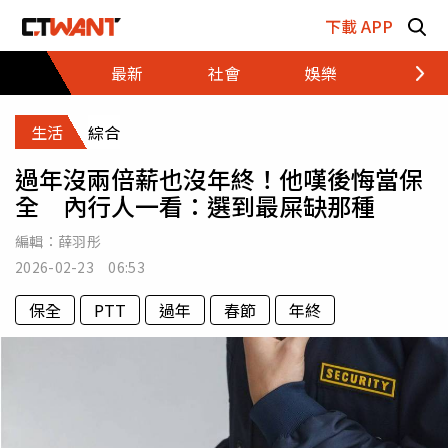
跳至主要內容區塊
下載 APP
最新
社會
娛樂
財經
生活
綜合
過年沒兩倍薪也沒年終！他嘆後悔當保
全 內行人一看：選到最屎缺那種
編輯：
薛羽彤
2026-02-23 06:53
保全
PTT
過年
春節
年終