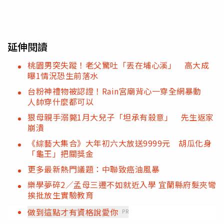
延伸閱讀
桃園男突失蹤！老父驚吐「丟在埔心溪」 高大成
曝1情況恐生前落水
台粉神禮物被認證！Rain宮廟背心一穿全網暴動
人帥穿什麼都可以
狠母親手溺斃1月大兒子「坦承有殺意」 先生返家
崩潰
《綜藝大集合》大年初六大放送9999元 胡瓜化身
「龜王」把關獎金
更多最新熱門議題：中聯致癌油風暴
樂學夢碎2／孟母三遷不如就近入學 宜蘭縣府髮夾彎
挨批放生實驗教育
做到這點才有資格說愛你
PR