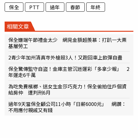
保全
PTT
過年
春節
年終
相關文章
保全嫌端午節禮金太少 網見金額超羨慕：打趴一大票
基層勞工
2青少年加州清真寺外槍殺3人！又跑回車上飲彈自盡
保全驚傳監守自盜！金庫主管沉迷運彩「多拿少報」 2
年運走6千萬
為吃免費檳榔、送女生金莎巧克力！保全偷拍住戶個資
給房仲 遭判刑6月
過年9天當保全顧公司11小時「日薪6000元」 網讚：
不用應付親戚又有錢