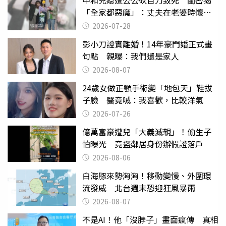
中和兒媳遭公公砍百刀致死 閨密揭
「全家都惡魔」：丈夫在老婆時懷孕
摔東西
2026-07-28
彭小刀證實離婚！14年豪門婚正式畫
句點 親曝：我們還是家人
2026-08-07
24歲女做正顎手術變「地包天」鞋拔
子臉 醫竟喊：我喜歡，比較洋氣
2026-07-26
億萬富豪遭兒「大義滅親」！偷生子
怕曝光 竟盜鄰居身份辦假證落戶
2026-08-06
白海豚來勢洶洶！移動變慢、外圍環
流發威 北台週末恐迎狂風暴雨
2026-08-07
不是AI！他「沒脖子」畫面瘋傳 真相