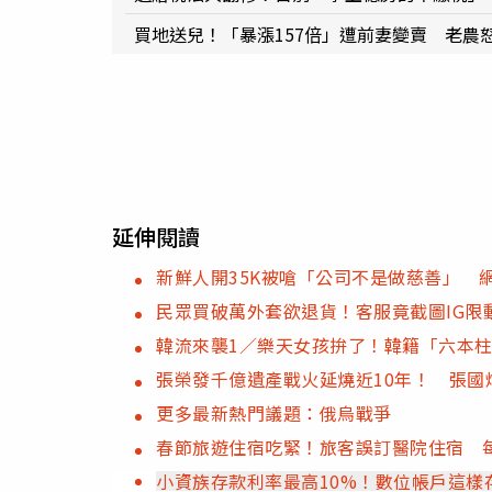
買地送兒！「暴漲157倍」遭前妻變賣 老農
延伸閱讀
新鮮人開35K被嗆「公司不是做慈善」 
民眾買破萬外套欲退貨！客服竟截圖IG限
韓流來襲1／樂天女孩拚了！韓籍「六本柱
張榮發千億遺產戰火延燒近10年！ 張國
更多最新熱門議題：俄烏戰爭
春節旅遊住宿吃緊！旅客誤訂醫院住宿 每
小資族存款利率最高10%！數位帳戶這樣