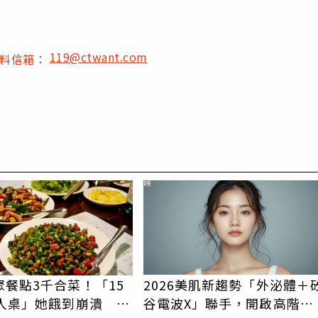
119@ctwant.com
爆料信箱：
PR
聚餐點3千合菜！「15
2026美肌新趨勢「外泌體＋
0人桌」她餓到崩潰 網
谷電波X」聯手，開啟高階養