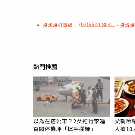
(02)6630-8641
投訴爆料專線：
、投訴
熱門推薦
以為在搭公車？2女拖行李箱
父親節
直闖停機坪「揮手攔機」 荒
人擠1