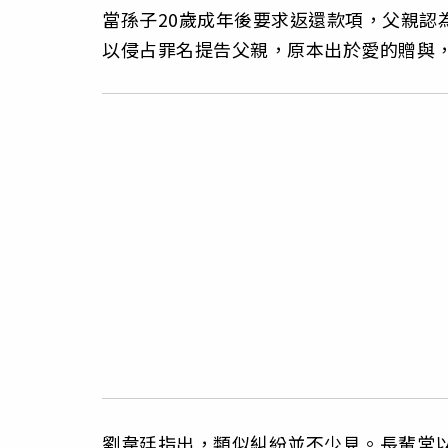
當孫子20歲成年後要求返還款項，父親認
以侵占罪名提告父親，原本出於愛的贈與
劉韋廷指出，類似糾紛並不少見。長輩常