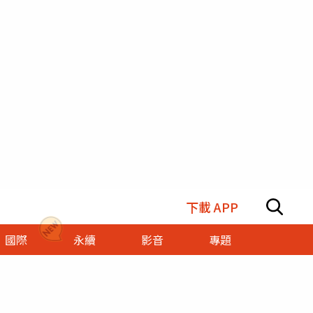
下載 APP
國際
永續
影音
專題