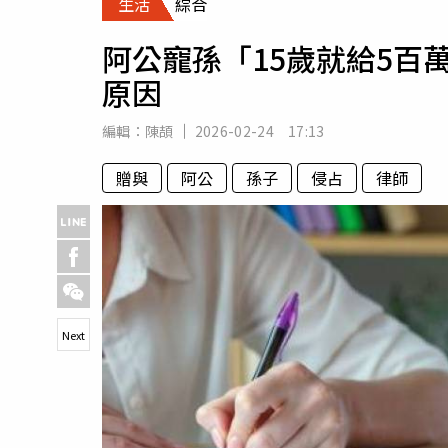
生活
綜合
人物
汽車
阿公寵孫「15歲就給5百
專欄
原因
房產新勢力
編輯：
陳頡
2026-02-24 17:13
贈與
阿公
孫子
侵占
律師
Next