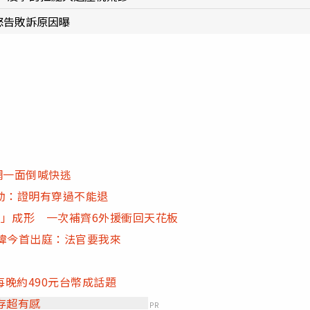
怒告敗訴原因曝
網一面倒喊快逃
動：證明有穿過不能退
」成形 一次補齊6外援衝回天花板
煒今首出庭：法官要我來
晚約490元台幣成話題
存超有感
PR