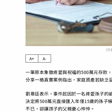
（示
A+
A-
一筆原本象徵疼愛與祝福的500萬元存款
分享一樁真實案例指出，家庭資產若缺乏
劉韋廷表示，事件起因於一名疼愛孫子的
決定將500萬元直接匯入年僅15歲的孫
不已，卻讓孩子的父親憂心忡忡。