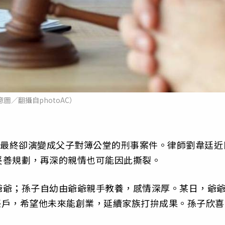
意圖／翻攝自photoAC）
，最終卻演變成父子對簿公堂的刑事案件。律師劉韋廷近
妥善規劃，再深的親情也可能因此撕裂。
爺爺；孫子自幼由爺爺親手教養，感情深厚。某日，爺
子帳戶，希望他未來能創業，延續家族打拚成果。孫子欣喜