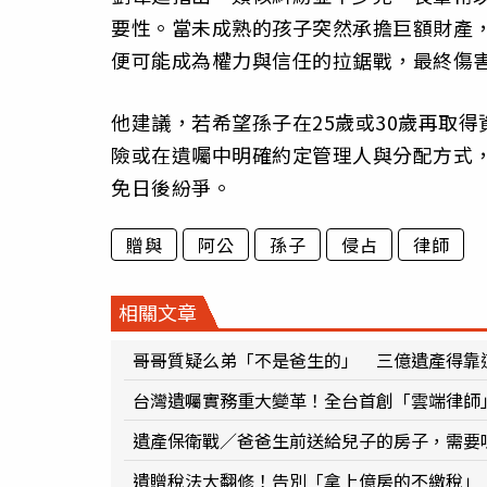
要性。當未成熟的孩子突然承擔巨額財產
便可能成為權力與信任的拉鋸戰，最終傷
他建議，若希望孫子在25歲或30歲再取
險或在遺囑中明確約定管理人與分配方式
免日後紛爭。
贈與
阿公
孫子
侵占
律師
相關文章
哥哥質疑么弟「不是爸生的」 三億遺產得靠
台灣遺囑實務重大變革！全台首創「雲端律師
遺產保衛戰／爸爸生前送給兒子的房子，需要
遺贈稅法大翻修！告別「拿上億房的不繳稅」