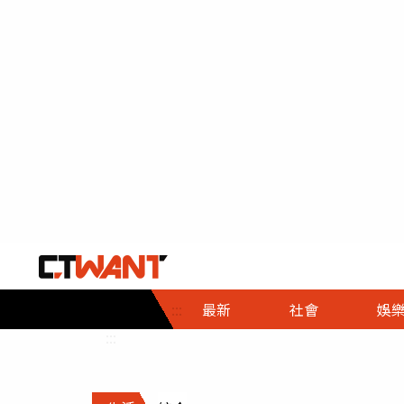
社會首頁
娛樂首頁
財經首頁
政
:::
最新
社會
娛
時事
即時
熱線
:::
直擊
大條
人物
調查
專題
３Ｃ