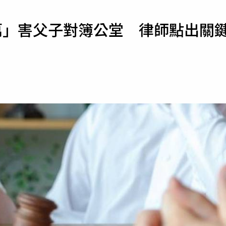
寵物
萬」害父子對簿公堂 律師點出關
運勢
運動
梅酒