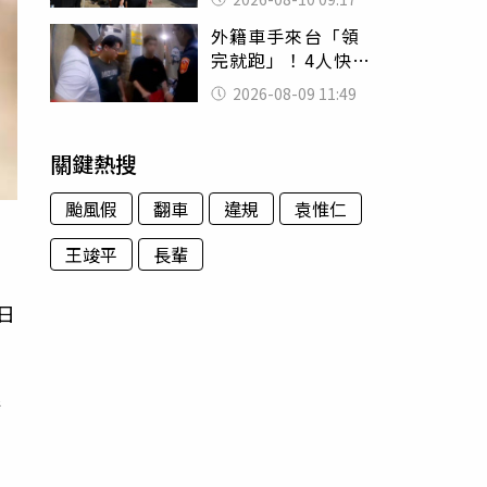
還我們平靜生活
外籍車手來台「領
完就跑」！4人快閃
犯案全栽了 機場
2026-08-09 11:49
也逃不掉
關鍵熱搜
颱風假
翻車
違規
袁惟仁
王竣平
長輩
日
爺