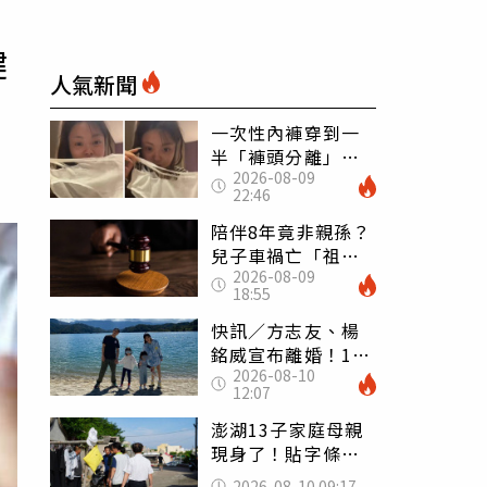
鍵
人氣新聞
一次性內褲穿到一
半「褲頭分離」
2026-08-09
妹子裙底滑落尬
22:46
爆：同事全看光
陪伴8年竟非親孫？
兒子車禍亡「祖父
2026-08-09
母求驗DNA」 生
18:55
母1反應陷僵局
快訊／方志友、楊
銘威宣布離婚！11
2026-08-10
年婚姻畫句點：永
12:07
遠是家人
澎湖13子家庭母親
現身了！貼字條稱
「很愛孩子」：請
2026-08-10 09:17