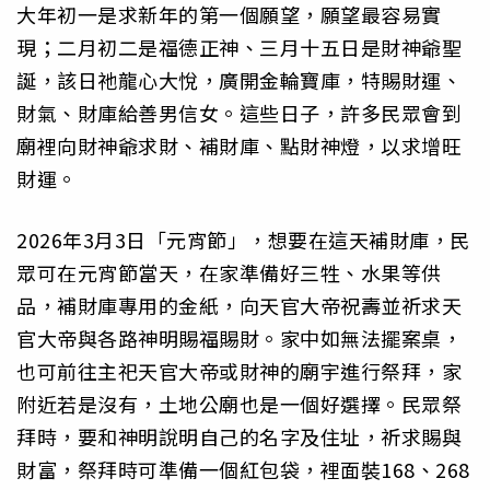
大年初一是求新年的第一個願望，願望最容易實
現；二月初二是福德正神、三月十五日是財神爺聖
誕，該日祂龍心大悅，廣開金輪寶庫，特賜財運、
財氣、財庫給善男信女。這些日子，許多民眾會到
廟裡向財神爺求財、補財庫、點財神燈，以求增旺
財運。
2026年3月3日「元宵節」，想要在這天補財庫，民
眾可在元宵節當天，在家準備好三牲、水果等供
品，補財庫專用的金紙，向天官大帝祝壽並祈求天
官大帝與各路神明賜福賜財。家中如無法擺案桌，
也可前往主祀天官大帝或財神的廟宇進行祭拜，家
附近若是沒有，土地公廟也是一個好選擇。民眾祭
拜時，要和神明說明自己的名字及住址，祈求賜與
財富，祭拜時可準備一個紅包袋，裡面裝168、268