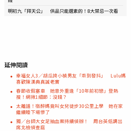
錢
明初九「拜天公」 供品只能選素的！8大禁忌一次看
延伸閱讀
幸福女人3／胡瓜誇小禎男友「乖到發抖」 Lulu媽
喜歡陳漢典真誠老實
春節收假塞車 她意外重逢「10年前初戀」登熱
搜！網揪1細節：沒錢？
太離譜！宿醉媽竟叫女兒徒步30公里上學 她在家
繼續睡下場慘了
獨／台師大女足抽血案持續偵辦！ 周台英低調出
席北檢偵查庭