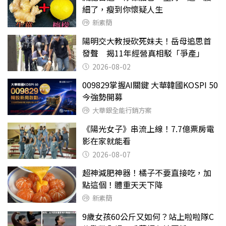
細了，瘦到你懷疑人生
新素簡
陽明交大教授砍死妹夫！岳母追思首
發聲 揭11年經營真相駁「爭產」
2026-08-02
009829掌握AI關鍵 大華韓國KOSPI 50
今強勢開募
大華銀全能行銷方案
《陽光女子》串流上線！7.7億票房電
影在家就能看
2026-08-07
超神減肥神器！橘子不要直接吃，加
點這個！體重天天下降
新素簡
9歲女孩60公斤又如何？站上啦啦隊C