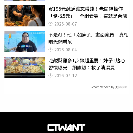
買195元鹹酥雞忘帶錢！老闆神操作
「倒找5元」 全網看哭：這就是台灣
2026-08-07
不是AI！他「沒脖子」畫面瘋傳 真相
曝光網看呆
2026-08-04
吃鹹酥雞多1步驟超重要！妹子1貼心
習慣曝光 網讚爆：救了清潔員
2026-07-12
Recommended by