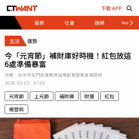
跳至主要內容區塊
下載 APP
最新
社會
娛樂
財經
生活
運勢
今「元宵節」補財庫好時機！紅包放這
6處準備暴富
作者：
台中市名門命理教育協會創會理事長楊登嵙
2026-03-03 07:00
元宵節
上元節
補財庫
財運
紅包
楊登嵙