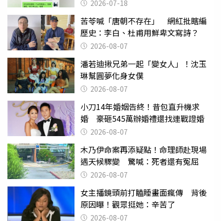
2026-07-18
苦苓喊「唐朝不存在」 網紅批瞎編
歷史：李白、杜甫用鮮卑文寫詩？
2026-08-07
潘若迪揪兄弟一起「變女人」！沈玉
琳幫圓夢化身女僕
2026-08-07
小刀14年婚姻告終！昔包直升機求
婚 豪砸545萬辦婚禮還找連戰證婚
2026-08-07
木乃伊命案再添疑點！命理師赴現場
遇天候驟變 驚喊：死者還有冤屈
2026-08-07
女主播鏡頭前打瞌睡畫面瘋傳 背後
原因曝！觀眾挺她：辛苦了
2026-08-07