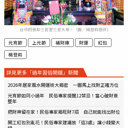
台中四張犁三官堂三官大帝。（圖／楊登嵙提供)
元宵節
上元節
補財庫
財運
紅包
楊登嵙
詳見更多「過年習俗開運」新聞
2026年居家風水開運術大揭密 一圖馬上找對正確方位
元宵節如同小過年 民俗專家提醒12禁忌！當心破財衰
整年
把財神留在家！民俗專家揭旺財7招 自己就能找出財位
開工紅包別亂花！民俗專家建議放「這3處」讓小錢變大