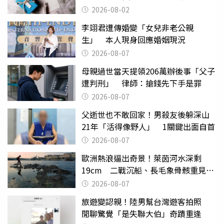
父親節
2026-08-02
李翊君遭傳婚變「女兒非老公親
生」 本人現身回應婚姻現況
2026-08-07
母親過世當天提領206萬辦後事「父子
遭判刑」 律師：搶錢先下手是罪
2026-08-07
父逝世也不敢回家！男殺友後躲深山
21年「活得像野人」 1關鍵出面自首
2026-08-07
歐洲熱浪逼出奇景！萊茵河水深剩
19cm 二戰沉船、長毛象骨骸重見天
日
2026-08-07
旅遊變認親！陸男幫台灣遊客拍照
閒聊驚覺「是失聯大伯」奇蹟重逢