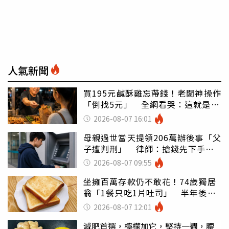
人氣新聞
買195元鹹酥雞忘帶錢！老闆神操作
「倒找5元」 全網看哭：這就是台
灣
2026-08-07 16:01
母親過世當天提領206萬辦後事「父
子遭判刑」 律師：搶錢先下手是
罪
2026-08-07 09:55
坐擁百萬存款仍不敢花！74歲獨居
翁「1餐只吃1片吐司」 半年後暴
瘦嚇壞女兒
2026-08-07 12:01
減肥首選，檸檬加它，堅持一週，腰