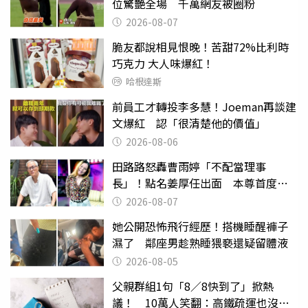
位驚艷全場 千萬網友被圈粉
2026-08-07
脆友都說相見恨晚！苦甜72%比利時
巧克力 大人味爆紅！
哈根達斯
前員工才轉投李多慧！Joeman再談建
文爆紅 認「很清楚他的價值」
2026-08-06
田路路怒轟曹雨婷「不配當理事
長」！點名姜厚任出面 本尊首度回
應了
2026-08-07
她公開恐怖飛行經歷！搭機睡醒褲子
濕了 鄰座男趁熟睡猥褻還疑留體液
2026-08-05
父親群組1句「8／8快到了」掀熱
議！ 10萬人笑翻：高鐵疏運也沒列