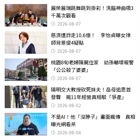
展榮展瑞跳舞跳到掛彩！洗腦神曲吸3
千萬次觀看
2026-08-07
慈濟遭詐走10.6億！ 李怡貞曝女律
師背景提4疑點
2026-08-07
桃園8旬老婦陳屍住家 幼孫嚇壞報警
「公公殺了婆婆」
2026-08-07
陽明交大教授砍死妹夫！岳母追思首
發聲 揭11年經營真相駁「爭產」
2026-08-02
不是AI！他「沒脖子」畫面瘋傳 真相
曝光網看呆
2026-08-04