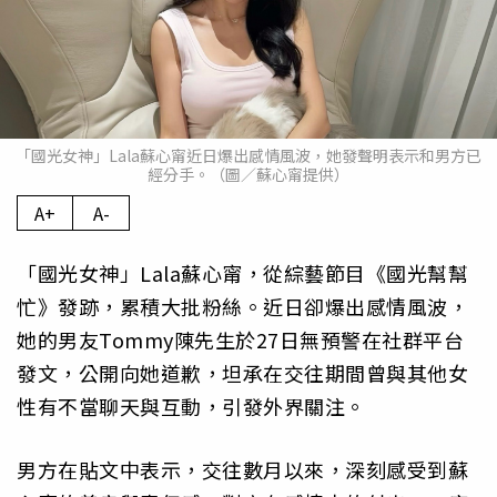
「國光女神」Lala蘇心甯近日爆出感情風波，她發聲明表示和男方已
經分手。（圖／蘇心甯提供）
A+
A-
「國光女神」Lala蘇心甯，從綜藝節目《國光幫幫
忙》發跡，累積大批粉絲。近日卻爆出感情風波，
她的男友Tommy陳先生於27日無預警在社群平台
發文，公開向她道歉，坦承在交往期間曾與其他女
性有不當聊天與互動，引發外界關注。
男方在貼文中表示，交往數月以來，深刻感受到蘇