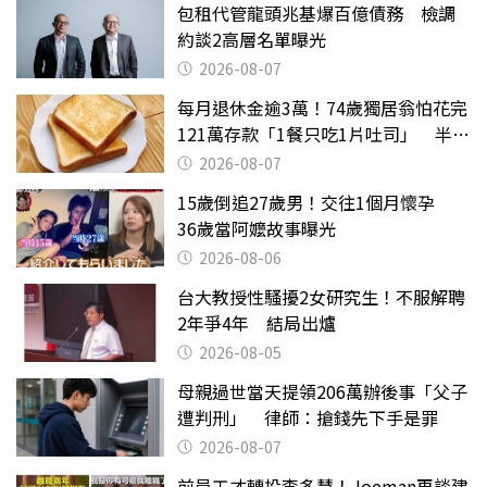
包租代管龍頭兆基爆百億債務 檢調
約談2高層名單曝光
2026-08-07
每月退休金逾3萬！74歲獨居翁怕花完
121萬存款「1餐只吃1片吐司」 半年
後暴瘦嚇壞女兒
2026-08-07
15歲倒追27歲男！交往1個月懷孕
36歲當阿嬤故事曝光
2026-08-06
台大教授性騷擾2女研究生！不服解聘
2年爭4年 結局出爐
2026-08-05
母親過世當天提領206萬辦後事「父子
遭判刑」 律師：搶錢先下手是罪
2026-08-07
前員工才轉投李多慧！Joeman再談建