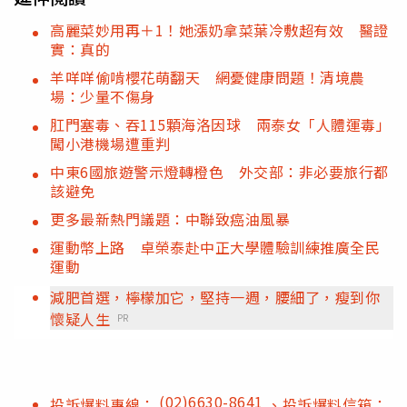
高麗菜妙用再＋1！她漲奶拿菜葉冷敷超有效 醫證
實：真的
羊咩咩偷啃櫻花萌翻天 網憂健康問題！清境農
場：少量不傷身
肛門塞毒、吞115顆海洛因球 兩泰女「人體運毒」
闖小港機場遭重判
中東6國旅遊警示燈轉橙色 外交部：非必要旅行都
該避免
更多最新熱門議題：中聯致癌油風暴
運動幣上路 卓榮泰赴中正大學體驗訓練推廣全民
運動
減肥首選，檸檬加它，堅持一週，腰細了，瘦到你
懷疑人生
PR
(02)6630-8641
投訴爆料專線：
、投訴爆料信箱：