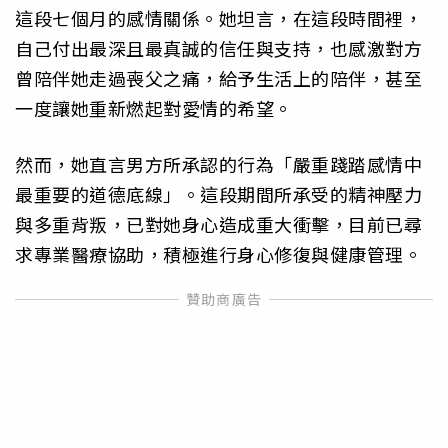
這段七個月的感情關係。她坦言，在這段時間裡，
自己付出最深且最真誠的信任與支持，也感激對方
曾陪伴她走過喪父之痛，給予生活上的陪伴，甚至
一度讓她重新燃起對愛情的希望。
然而，她直言男方所承認的行為「嚴重踐踏感情中
最重要的道德底線」。這段期間所承受的精神壓力
與多重背叛，已對她身心造成重大衝擊，目前已尋
求專業醫療協助，積極進行身心修復與健康管理。