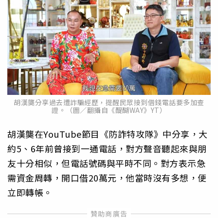
胡漢龑分享過去遭詐騙經歷，提醒民眾接到借錢電話要多加查
證。（圖／翻攝自《醍醐WAY》YT）
胡漢龑在YouTube節目《防詐特攻隊》中分享，大
約5、6年前曾接到一通電話，對方聲音聽起來與朋
友十分相似，但電話號碼與平時不同。對方表示急
需資金周轉，開口借20萬元，他當時沒有多想，便
立即轉帳。