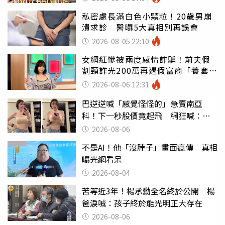
私密處長滿白色小顆粒！20歲男崩
潰求診 醫曝5大真相別再誤會
2026-08-05 22:10
女網紅慘被兩度感情詐騙！前夫假
割頸詐光200萬再遇假富商「養套殺
2000萬」
2026-08-06 12:31
巴逆逆喊「感覺怪怪的」急賣南亞
科！下一秒股價竟起飛 網狂喊：大V
天龍
2026-08-06
不是AI！他「沒脖子」畫面瘋傳 真相
曝光網看呆
2026-08-04
苦等近3年！楊承勳全名終於公開 楊
爸淚喊：孩子終於能光明正大存在
2026-08-06