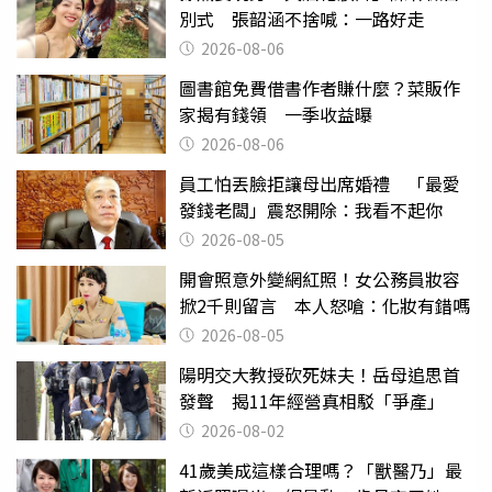
別式 張韶涵不捨喊：一路好走
2026-08-06
圖書館免費借書作者賺什麼？菜販作
家揭有錢領 一季收益曝
2026-08-06
員工怕丟臉拒讓母出席婚禮 「最愛
發錢老闆」震怒開除：我看不起你
2026-08-05
開會照意外變網紅照！女公務員妝容
掀2千則留言 本人怒嗆：化妝有錯嗎
2026-08-05
陽明交大教授砍死妹夫！岳母追思首
發聲 揭11年經營真相駁「爭產」
2026-08-02
41歲美成這樣合理嗎？「獸醫乃」最