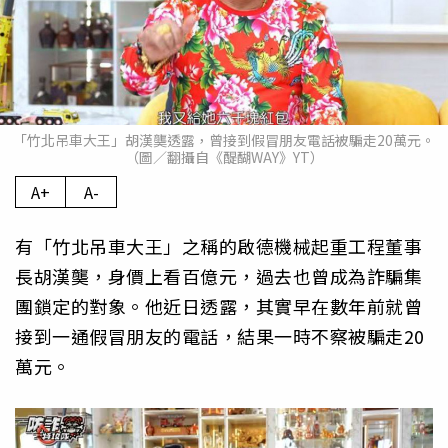
「竹北吊車大王」胡漢龑透露，曾接到假冒朋友電話被騙走20萬元。
（圖／翻攝自《醍醐WAY》YT）
A+
A-
有「竹北吊車大王」之稱的啟德機械起重工程董事
長胡漢龑，身價上看百億元，過去也曾成為詐騙集
團鎖定的對象。他近日透露，其實早在數年前就曾
接到一通假冒朋友的電話，結果一時不察被騙走20
萬元。