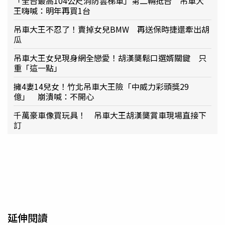
「全台最高104公尺消防雲梯車」第二輛抵台 吊車大
王嗨喊：明年再買1台
吊車大王不忍了！賣掉女兒BMW 再送保時捷還牽出胡
瓜
吊車大王女兒現身網全戀愛！胡漢龑鬆口選婿關鍵 只
重「這一點」
擁4妻14兒女！竹北吊車大王險「中威力彩頭獎29
億」 崩潰喊：不開心
千萬豪車像買玩具！ 吊車大王胡漢龑賞車現場直接下
訂
延伸閱讀