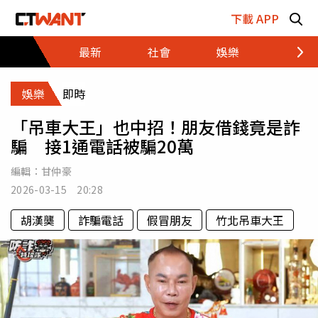
跳至主要內容區塊
下載 APP
最新
社會
娛樂
財經
娛樂
即時
「吊車大王」也中招！朋友借錢竟是詐
騙 接1通電話被騙20萬
編輯：
甘仲豪
2026-03-15 20:28
胡漢龑
詐騙電話
假冒朋友
竹北吊車大王