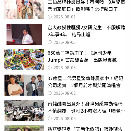
二伯品牌抄襲風暴！蔡阿嘎「9月兒童
樂園家庭日」照辦嗎？北捷鬆口了
2026-08-01
台大教授性騷擾2女研究生！不服解聘
2年爭4年 結局出爐
2026-08-05
650萬冊神話崩了！《週刊少年
Jump》首跌破百萬 出版界震撼
2026-08-06
37歲星二代男星驚傳陳屍家中！經紀
公司證實 2個月前才與父開演唱會
2026-08-02
南韓酷暑出意外！身障男乘電動輪椅
不慎翻覆 倒地2小時沒人理「曝曬
亡」
2026-08-06
孫燕姿現身「天后化妝師」陳聆薇告