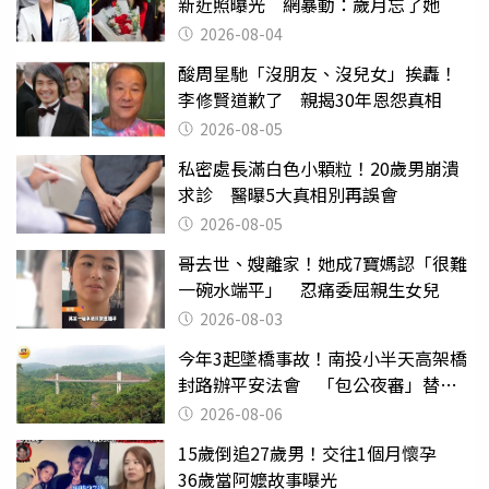
新近照曝光 網暴動：歲月忘了她
2026-08-04
酸周星馳「沒朋友、沒兒女」挨轟！
李修賢道歉了 親揭30年恩怨真相
2026-08-05
私密處長滿白色小顆粒！20歲男崩潰
求診 醫曝5大真相別再誤會
2026-08-05
哥去世、嫂離家！她成7寶媽認「很難
一碗水端平」 忍痛委屈親生女兒
2026-08-03
今年3起墜橋事故！南投小半天高架橋
封路辦平安法會 「包公夜審」替亡
魂伸冤
2026-08-06
15歲倒追27歲男！交往1個月懷孕
36歲當阿嬤故事曝光