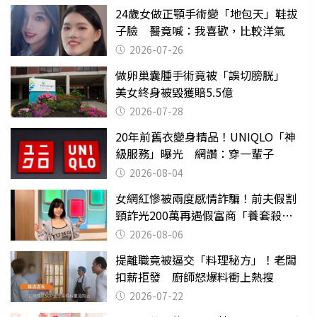
24歲女做正顎手術變「地包天」鞋拔
子臉 醫竟喊：我喜歡，比較洋氣
2026-07-26
做卵巢囊腫手術竟被「誤切膀胱」
美女終身被毀獲賠5.5億
2026-07-28
20年前舊衣變身精品！UNIQLO「神
級服務」曝光 網讚：穿一輩子
2026-08-04
女網紅慘被兩度感情詐騙！前夫假割
頸詐光200萬再遇假富商「養套殺
2000萬」
2026-08-06
提離職竟被逼交「料理秘方」！老闆
扣薪拒發 廚師怒爆料衝上熱搜
2026-07-22