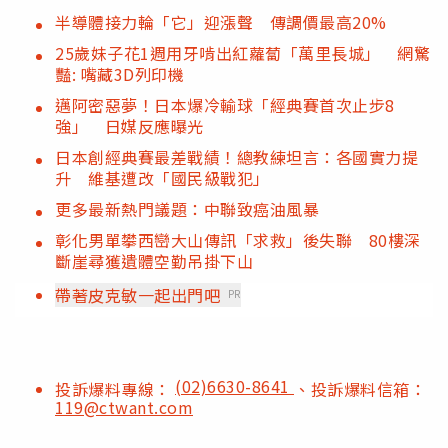
半導體接力輪「它」迎漲聲 傳調價最高20%
25歲妹子花1週用牙啃出紅蘿蔔「萬里長城」 網驚
豔: 嘴藏3D列印機
邁阿密惡夢！日本爆冷輸球「經典賽首次止步8
強」 日媒反應曝光
日本創經典賽最差戰績！總教練坦言：各國實力提
升 維基遭改「國民級戰犯」
更多最新熱門議題：中聯致癌油風暴
彰化男單攀西巒大山傳訊「求救」後失聯 80樓深
斷崖尋獲遺體空勤吊掛下山
帶著皮克敏一起出門吧
PR
(02)6630-8641
投訴爆料專線：
、投訴爆料信箱：
119@ctwant.com