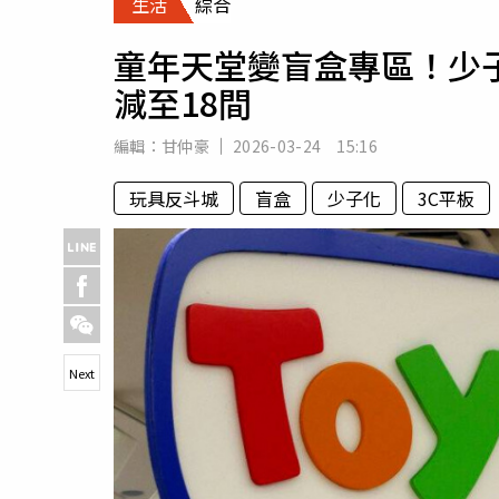
生活
綜合
人物
汽車
童年天堂變盲盒專區！少
專欄
減至18間
房產新勢力
編輯：
甘仲豪
2026-03-24 15:16
玩具反斗城
盲盒
少子化
3C平板
Next