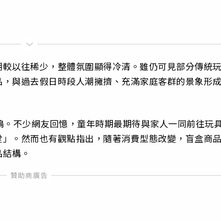
潮較以往稀少，整體氛圍顯得冷清。雖仍可見部分傳統
品，與過去假日時段人潮擁擠、充滿家庭客群的景象形
鳴。不少網友回憶，童年時期最期待與家人一同前往玩
堂」。然而也有觀點指出，隨著消費型態改變，盲盒商
品結構。