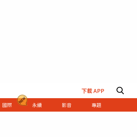
下載 APP
國際
永續
影音
專題