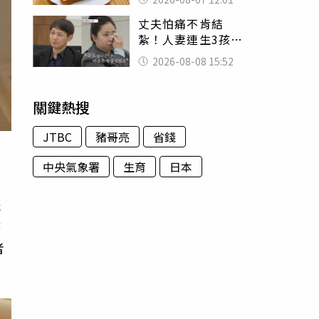
司」 半年後暴瘦
丈夫怕痛不肯結
嚇壞女兒
紮！人妻連生3孩
控遭家暴淚喊：真
2026-08-08 15:52
的好累
關鍵熱搜
JTBC
豬哥亮
省錢
中央氣象署
生育
日本
玩
時
者