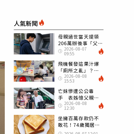
人氣新聞
母親過世當天提領
206萬辦後事「父子
2026-08-07
遭判刑」 律師：
09:55
搶錢先下手是罪
飛機餐發這果汁爆
「廁所之亂」？乘
2026-08-08
客崩潰：差點丟大
15:53
臉 醫揭3類人別亂
喝
亡妹慘遭公公毒
手 表姊憶父親節
2026-08-08
前夕：小舅舅仍到
12:30
殯儀館陪她說話
坐擁百萬存款仍不
敢花！74歲獨居翁
「1餐只吃1片吐
2026-08-07 12:01