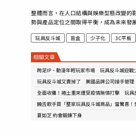
整體而言，在人口結構與娛樂型態改變的
勢與產品定位之間取得平衡，成為未來發
玩具反斗城
盲盒
少子化
3C平板
相關文章
跨足IP、動漫年輕玩家市場 玩具反斗城迎戰
玩具反斗城又賣掉了 美國品牌公司接手管理
全面收攤！捲土重來遭受疫情無情打擊 玩具
饒舌歌手買「整家玩具反斗城商品」當驚喜！
夏如芝 約會鍛鍊下身