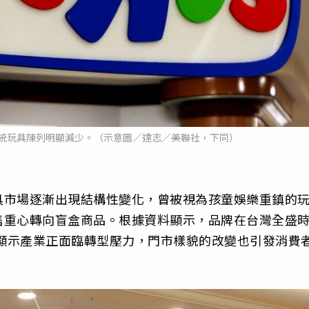
統玩具陳列明顯減少。（示意圖／達志／美聯社，下同）
具市場逐漸出現結構性變化，曾被視為孩童娛樂重鎮的
售重心轉向盲盒商品。根據資料顯示，品牌在台灣全盛
，顯示產業正面臨轉型壓力，門市樣貌的改變也引發消費