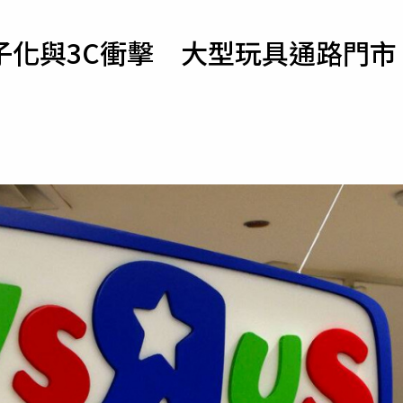
寵物
子化與3C衝擊 大型玩具通路門市
運勢
運動
梅酒