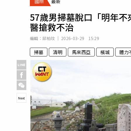
國際
最新
人物
汽車
57歲男掃墓脫口「明年
專欄
醫搶救不治
房產新勢力
編輯：
邱柏玟
2026-03-29 15:29
掃墓
清明
馬來西亞
檳城
體力
Next