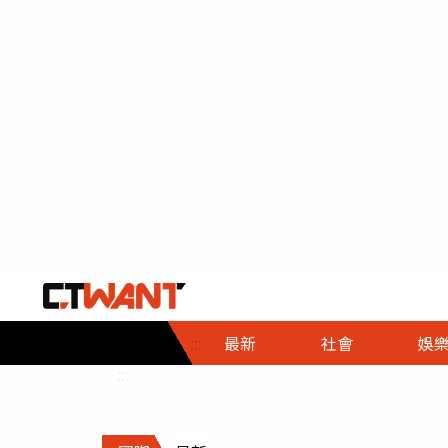
社會首頁
娛樂首頁
財經首頁
政
:::
最新
社會
娛
時事
即時
熱線
:::
直擊
大條
人物
調查
專題
３Ｃ