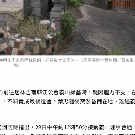
完明年不來祭拜就昏倒，送醫後宣告不治。（示意圖與本案無關／黃威彬
攝）
獨自前往居林吉南韓江公會義山掃墓時，疑因體力不支，
」，不料竟成最後遺言。葉男隨後突然昏倒在地，雖經
。
消防隊指出，28日中午約12時50分接獲義山理事會通