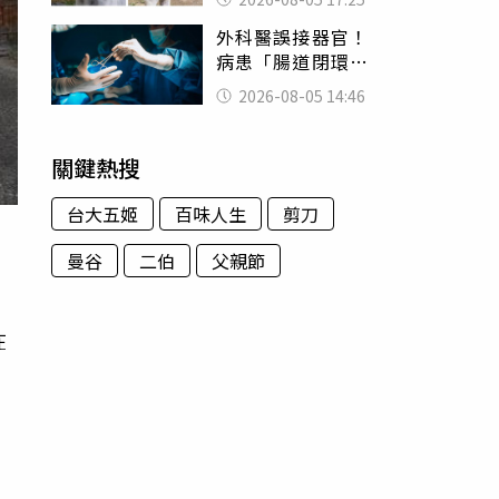
一句話
外科醫誤接器官！
病患「腸道閉環」
無法排便險死 同
2026-08-05 14:46
行看傻：糟糕至極
關鍵熱搜
台大五姬
百味人生
剪刀
曼谷
二伯
父親節
在
義