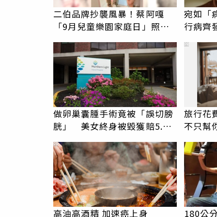
二伯品牌抄襲風暴！蔡阿嘎
宛如「
「9月兒童樂園家庭日」照辦
行病齊
嗎？北捷鬆口了
口罩吧
PR
做卵巢囊腫手術竟被「誤切膀
旅行花
胱」 美女終身被毀獲賠5.5
不只幫
億
PR
高油高酒精 加速癌上身
180公