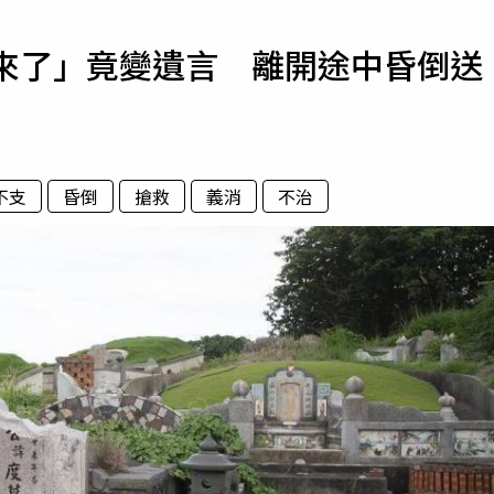
寵物
不來了」竟變遺言 離開途中昏倒送
運勢
運動
梅酒
不支
昏倒
搶救
義消
不治