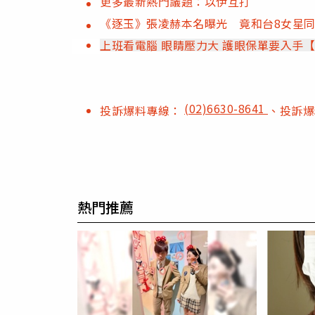
更多最新熱門議題：以伊互打
《逐玉》張凌赫本名曝光 竟和台8女星
上班看電腦 眼睛壓力大 護眼保單要入手
(02)6630-8641
投訴爆料專線：
、投訴
熱門推薦