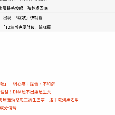
家屬掃墓傻眼 殯葬處回應
 出現「5症狀」快就醫
 「12生肖專屬財位」這樣擺
X喔」 網心疼：提告，不和解
當爸！DNA驗不出誰是生父
歲男球迷動怒甩工讀生巴掌 遭中職列黑名單
1成分傷腎