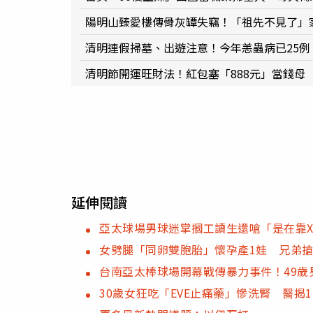
陽明山臻愛樓傳骨灰罈失竊！「祖先不見了」
清明連假掃墓、出遊注意！今年恙蟲病已25例
清明節開運旺財法！紅包塞「888元」當錢母
延伸閱讀
亞太球場男球迷掌摑工讀生還嗆「是在靠
女劈腿「同卵雙胞胎」懷孕產1娃 兄弟搶
台南亞太棒球場開幕戰傳暴力事件！49
30歲女狂吃「EVE止痛藥」慘洗腎 醫揭