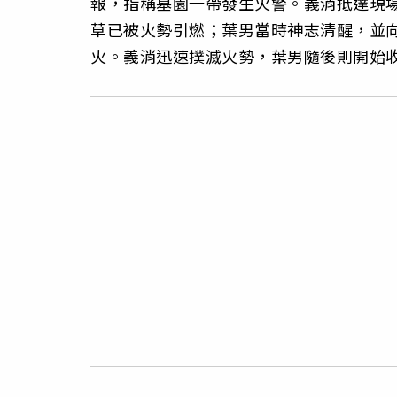
報，指稱墓園一帶發生火警。義消抵達現
草已被火勢引燃；葉男當時神志清醒，並
火。義消迅速撲滅火勢，葉男隨後則開始