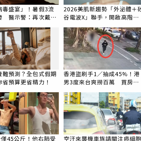
病毒盛宴」！暑假3流
2026美肌新趨勢「外泌體＋
發 醫示警：再次戴上
谷電波X」聯手，開啟高階養
膚新世代
費難預測？全包式假期
香港盜刷手1／抽成45%！港
你省預算更省精力！
男3度來台爽撈百萬 買房下
斡先住看守所
PR
分僅45公斤！他右肺受
空汙來襲機車族請關注癌細