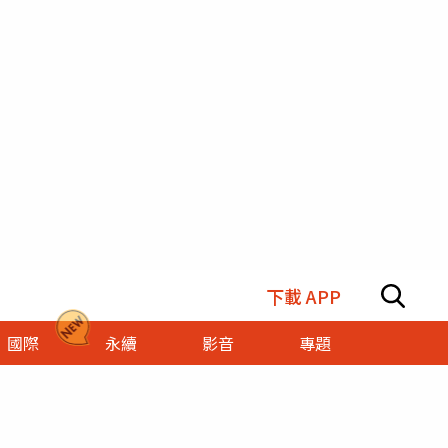
下載 APP
國際
永續
影音
專題