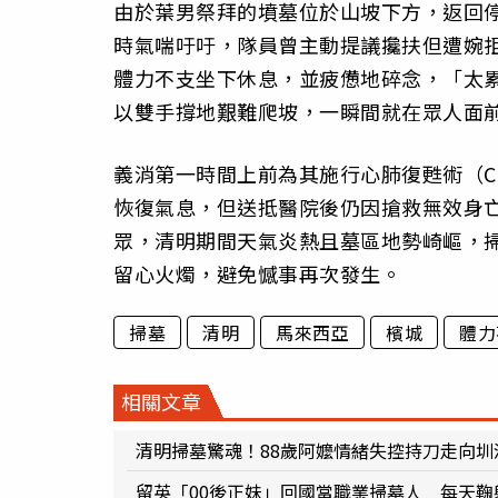
由於葉男祭拜的墳墓位於山坡下方，返回
時氣喘吁吁，隊員曾主動提議攙扶但遭婉
體力不支坐下休息，並疲憊地碎念，「太
以雙手撐地艱難爬坡，一瞬間就在眾人面
義消第一時間上前為其施行心肺復甦術（C
恢復氣息，但送抵醫院後仍因搶救無效身
眾，清明期間天氣炎熱且墓區地勢崎嶇，
留心火燭，避免憾事再次發生。
掃墓
清明
馬來西亞
檳城
體力
相關文章
清明掃墓驚魂！88歲阿嬤情緒失控持刀走向圳
留英「00後正妹」回國當職業掃墓人 每天