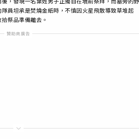
場後，發現一名葉姓男子正獨自在墳前祭拜，而墓旁的
向隊員坦承是焚燒金紙時，不慎因火星飛散導致草堆起
收拾祭品準備離去。