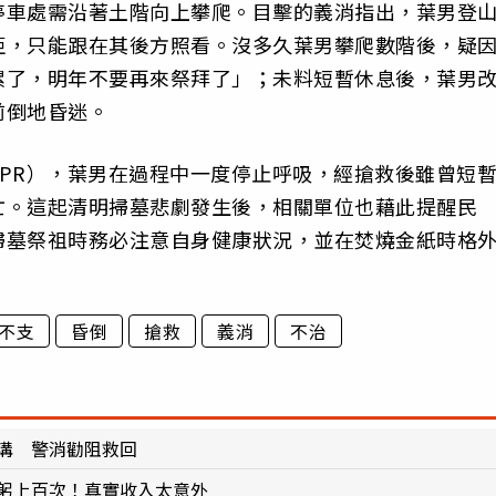
停車處需沿著土階向上攀爬。目擊的義消指出，葉男登
拒，只能跟在其後方照看。沒多久葉男攀爬數階後，疑
累了，明年不要再來祭拜了」；未料短暫休息後，葉男
前倒地昏迷。
PR），葉男在過程中一度停止呼吸，經搶救後雖曾短
亡。這起清明掃墓悲劇發生後，相關單位也藉此提醒民
掃墓祭祖時務必注意自身健康狀況，並在焚燒金紙時格
不支
昏倒
搶救
義消
不治
溝 警消勸阻救回
鞠躬上百次！真實收入太意外