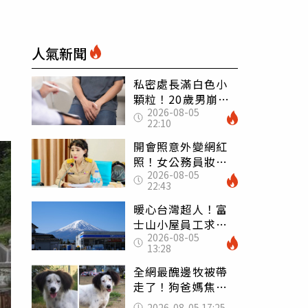
人氣新聞
私密處長滿白色小
顆粒！20歲男崩潰
2026-08-05
求診 醫曝5大真相
22:10
別再誤會
開會照意外變網紅
照！女公務員妝容
2026-08-05
掀2千則留言 本人
22:43
怒嗆：化妝有錯嗎
暖心台灣超人！富
士山小屋員工求助
2026-08-05
「想活下去」 山
13:28
友狂背物資上山：
台灣真的是寶島
全網最醜邊牧被帶
走了！狗爸媽焦慮
到送醫 農場急喊
2026-08-05 17:25