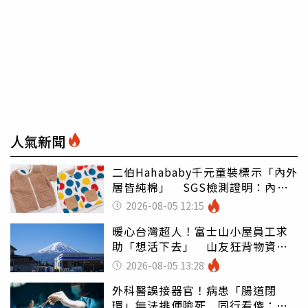
人氣新聞
二伯Hahababy千元童裝標示「內外
層皆純棉」 SGS檢測證明：內裡
100%聚酯纖維
2026-08-05 12:15
暖心台灣超人！富士山小屋員工求
助「想活下去」 山友狂背物資上
山：台灣真的是寶島
2026-08-05 13:28
外科醫誤接器官！病患「腸道閉
環」無法排便險死 同行看傻：糟