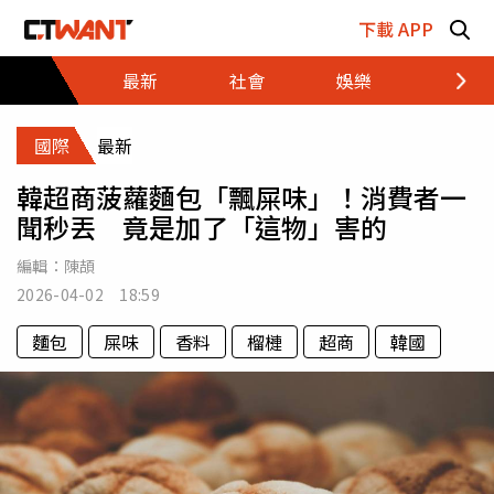
跳至主要內容區塊
下載 APP
最新
社會
娛樂
財經
國際
最新
韓超商菠蘿麵包「飄屎味」！消費者一
聞秒丟 竟是加了「這物」害的
編輯：
陳頡
2026-04-02 18:59
麵包
屎味
香料
榴槤
超商
韓國