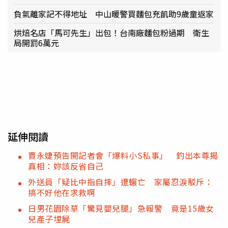
負氣離家記不得地址 中山暖警買麵包充飢助9歲童返家
烘焙名店「馬可先生」出包！台南廠麵包粉過期 衛生
局開罰6萬元
延伸閱讀
賈永婕預告開記者會「爆料小S私事」 釣出本尊揭
真相：妳該反省自己
外送員「疑比中指自摔」遭輾亡 家屬忍淚駁斥：
搞不好他在求救啊
日男花園除草「驚見嬰兒腿」急報警 竟是15歲女
兒產子埋屍