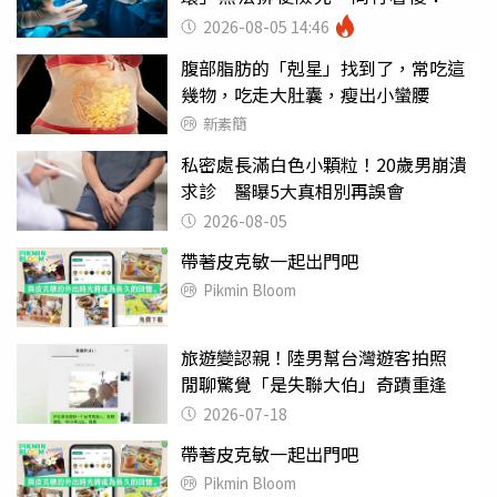
糕至極
2026-08-05 14:46
腹部脂肪的「剋星」找到了，常吃這
幾物，吃走大肚囊，瘦出小蠻腰
新素簡
私密處長滿白色小顆粒！20歲男崩潰
求診 醫曝5大真相別再誤會
2026-08-05
帶著皮克敏一起出門吧
Pikmin Bloom
旅遊變認親！陸男幫台灣遊客拍照
閒聊驚覺「是失聯大伯」奇蹟重逢
2026-07-18
帶著皮克敏一起出門吧
Pikmin Bloom