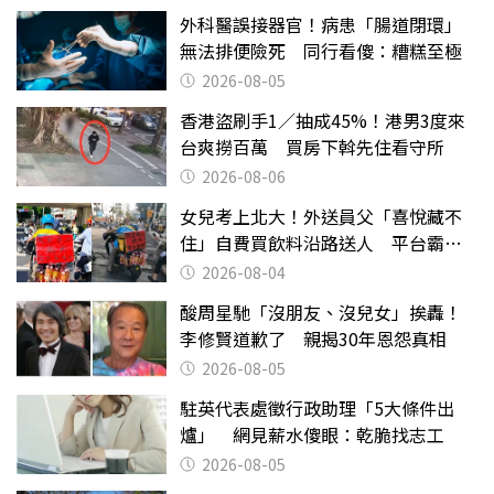
外科醫誤接器官！病患「腸道閉環」
無法排便險死 同行看傻：糟糕至極
2026-08-05
香港盜刷手1／抽成45%！港男3度來
台爽撈百萬 買房下斡先住看守所
2026-08-06
女兒考上北大！外送員父「喜悅藏不
住」自費買飲料沿路送人 平台霸氣
幫付學費
2026-08-04
酸周星馳「沒朋友、沒兒女」挨轟！
李修賢道歉了 親揭30年恩怨真相
2026-08-05
駐英代表處徵行政助理「5大條件出
爐」 網見薪水傻眼：乾脆找志工
2026-08-05