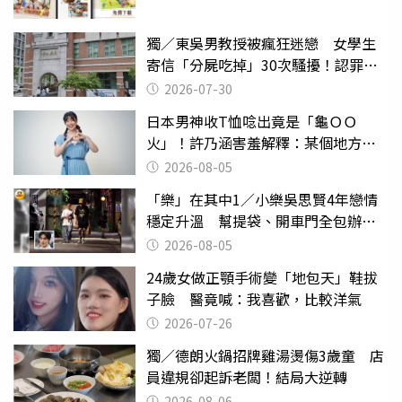
獨／東吳男教授被瘋狂迷戀 女學生
寄信「分屍吃掉」30次騷擾！認罪免
關
2026-07-30
日本男神收T恤唸出竟是「龜ＯＯ
火」！許乃涵害羞解釋：某個地方燃
燒起來了
2026-08-05
「樂」在其中1／小樂吳思賢4年戀情
穩定升溫 幫提袋、開車門全包辦閃
瞎眾人
2026-08-05
24歲女做正顎手術變「地包天」鞋拔
子臉 醫竟喊：我喜歡，比較洋氣
2026-07-26
獨／德朗火鍋招牌雞湯燙傷3歲童 店
員違規卻起訴老闆！結局大逆轉
2026-08-06