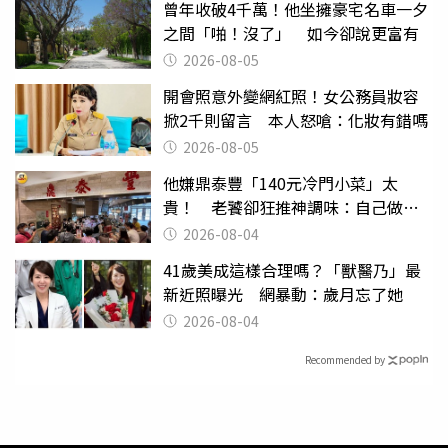
曾年收破4千萬！他坐擁豪宅名車一夕
之間「啪！沒了」 如今卻說更富有
2026-08-05
開會照意外變網紅照！女公務員妝容
掀2千則留言 本人怒嗆：化妝有錯嗎
2026-08-05
他嫌鼎泰豐「140元冷門小菜」太
貴！ 老饕卻狂推神調味：自己做不
出來
2026-08-04
41歲美成這樣合理嗎？「獸醫乃」最
新近照曝光 網暴動：歲月忘了她
2026-08-04
Recommended by