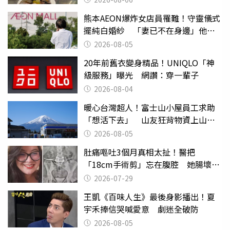
熊本AEON爆炸女店員罹難！守靈儀式
擺純白婚紗 「妻已不在身邊」他淚
喊：無法想像
2026-08-05
20年前舊衣變身精品！UNIQLO「神
級服務」曝光 網讚：穿一輩子
2026-08-04
暖心台灣超人！富士山小屋員工求助
「想活下去」 山友狂背物資上山：
台灣真的是寶島
2026-08-05
肚痛嘔吐3個月真相太扯！醫把
「18cm手術剪」忘在腹腔 她腸壞死
險喪命
2026-07-29
王凱《百味人生》最後身影播出！夏
宇禾捧信哭喊愛意 劇迷全破防
2026-08-05