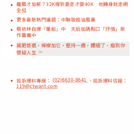
離職才加薪？32K撐到要走才變40K 他轉身就走網
全挺
更多最新熱門議題：中聯致癌油風暴
蔡依林自爆「暈船」中 天后加碼鬆口「抒情」新
作籌備中
減肥首選，檸檬加它，堅持一週，腰細了，瘦到你
懷疑人生
PR
(02)6630-8641
投訴爆料專線：
、投訴爆料信箱：
119@ctwant.com