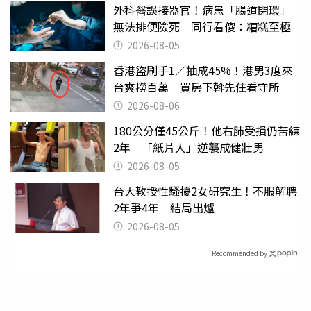
外科醫誤接器官！病患「腸道閉環」
無法排便險死 同行看傻：糟糕至極
2026-08-05
香港盜刷手1／抽成45%！港男3度來
台爽撈百萬 買房下斡先住看守所
2026-08-06
180公分僅45公斤！他右肺受損仍苦練
2年 「紙片人」逆襲成健壯男
2026-08-05
台大教授性騷擾2女研究生！不服解聘
2年爭4年 結局出爐
2026-08-05
Recommended by