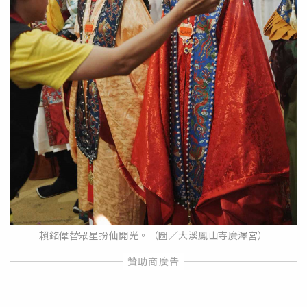
賴銘偉替眾星扮仙開光。（圖／大溪鳳山寺廣澤宮）