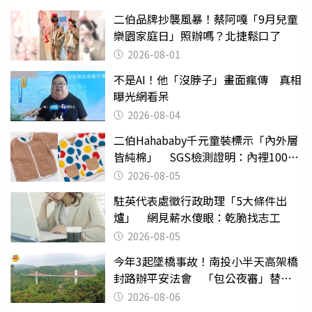
二伯品牌抄襲風暴！蔡阿嘎「9月兒童
樂園家庭日」照辦嗎？北捷鬆口了
2026-08-01
不是AI！他「沒脖子」畫面瘋傳 真相
曝光網看呆
2026-08-04
二伯Hahababy千元童裝標示「內外層
皆純棉」 SGS檢測證明：內裡100%
聚酯纖維
2026-08-05
駐英代表處徵行政助理「5大條件出
爐」 網見薪水傻眼：乾脆找志工
2026-08-05
今年3起墜橋事故！南投小半天高架橋
封路辦平安法會 「包公夜審」替亡
魂伸冤
2026-08-06