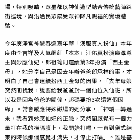
場，特別吸睛，眾星都以神仙造型結合傳統藝陣踩
街巡境，與沿途民眾感受眾神降凡賜福的實境體
驗。
今年廣澤宮神遊春巡嘉年華「漢服真人扮仙」本年
度由李吉祥及人氣網紅「本本」江佑真扮演廣澤尊
王與妙應仙妃，郎祖筠則連續第3年扮演「西王金
母」，她分享自己是因去年辦爸爸郎承林的事，才
明白了自己會連續扮西王金母的因果，「去年母娘
突然間找我，說要給我爸爸封一個仙位入仙班，所
以我是因為爸爸的關係，起碼要扮3次還這個因
緣」。常會感應特殊磁場的她分享，「神轎一轉過
來，我看到妙應仙妃的正臉，突然間感覺有一個力
量打在我的橫隔膜上，我開始打嗝，一直到儀式結
束的時候那個感覺才消失，才停止打嗝」。雖是基