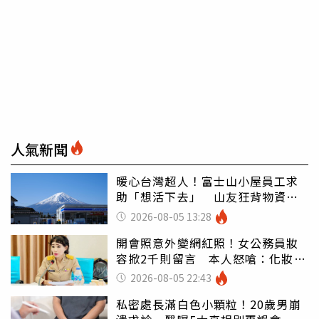
人氣新聞
暖心台灣超人！富士山小屋員工求
助「想活下去」 山友狂背物資上
山：台灣真的是寶島
2026-08-05 13:28
開會照意外變網紅照！女公務員妝
容掀2千則留言 本人怒嗆：化妝有
錯嗎
2026-08-05 22:43
私密處長滿白色小顆粒！20歲男崩