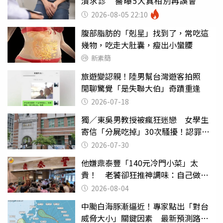
潰求診 醫曝5大真相別再誤會
2026-08-05 22:10
腹部脂肪的「剋星」找到了，常吃這
幾物，吃走大肚囊，瘦出小蠻腰
新素簡
旅遊變認親！陸男幫台灣遊客拍照
閒聊驚覺「是失聯大伯」奇蹟重逢
2026-07-18
獨／東吳男教授被瘋狂迷戀 女學生
寄信「分屍吃掉」30次騷擾！認罪免
關
2026-07-30
他嫌鼎泰豐「140元冷門小菜」太
貴！ 老饕卻狂推神調味：自己做不
出來
2026-08-04
中颱白海豚漸逼近！專家點出「對台
威脅大小」關鍵因素 最新預測路徑