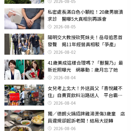
喊：無法想像
2026-08-05
私密處長滿白色小顆粒！20歲男崩潰
求診 醫曝5大真相別再誤會
2026-08-05
陽明交大教授砍死妹夫！岳母追思首
發聲 揭11年經營真相駁「爭產」
2026-08-02
41歲美成這樣合理嗎？「獸醫乃」最
新近照曝光 網暴動：歲月忘了她
2026-08-04
女兒考上北大！外送員父「喜悅藏不
住」自費買飲料沿路送人 平台霸氣
幫付學費
2026-08-04
獨／德朗火鍋招牌雞湯燙傷3歲童 店
員違規卻起訴老闆！結局大逆轉
2026-08-06