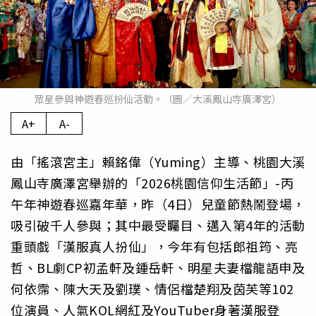
眾星參與神遊春巡扮仙活動。（圖／大溪鳳山寺廣澤宮）
A+
A-
由「搖滾宮主」賴銘偉（Yuming）主導、桃園大溪
鳳山寺廣澤宮舉辦的「2026桃園信仰生活節」-丙
午年神遊春巡嘉年華，昨（4日）兒童節熱鬧登場，
吸引破千人參與；其中最受矚目、邁入第4年的活動
重頭戲「漢服真人扮仙」，今年有包括郎祖筠、亮
哲、BL劇CP初孟軒及鍾岳軒、明星夫妻檔龍語申及
何依霈、陳大天及劉璞、情侶檔楚翔及茵芙等102
位演員、人氣KOL網紅及YouTuber身著漢服登