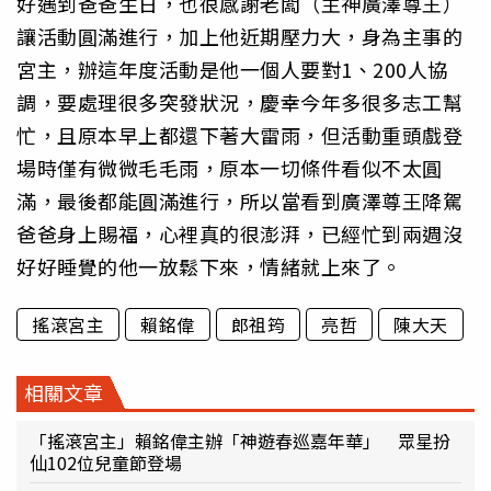
好遇到爸爸生日，也很感謝老闆（主神廣澤尊王）
讓活動圓滿進行，加上他近期壓力大，身為主事的
宮主，辦這年度活動是他一個人要對1、200人協
調，要處理很多突發狀況，慶幸今年多很多志工幫
忙，且原本早上都還下著大雷雨，但活動重頭戲登
場時僅有微微毛毛雨，原本一切條件看似不太圓
滿，最後都能圓滿進行，所以當看到廣澤尊王降駕
爸爸身上賜福，心裡真的很澎湃，已經忙到兩週沒
好好睡覺的他一放鬆下來，情緒就上來了。
搖滾宮主
賴銘偉
郎祖筠
亮哲
陳大天
相關文章
「搖滾宮主」賴銘偉主辦「神遊春巡嘉年華」 眾星扮
仙102位兒童節登場