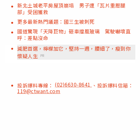
新北土城老平房屋頂崩塌 男子遭「瓦片重壓腿
部」受困獲救
更多最新熱門議題：國三生被刺死
國道驚現「天降巨物」砸車擋風玻璃 駕駛嚇壞直
呼：差點沒命
減肥首選，檸檬加它，堅持一週，腰細了，瘦到你
懷疑人生
PR
(02)6630-8641
投訴爆料專線：
、投訴爆料信箱：
119@ctwant.com