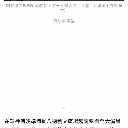
賴銘偉受現場氣氛感動，抱著父親大哭。（圖／大溪鳳山寺廣澤
宮）
在眾神傍晚準備從八德藝文廣場起駕踩街至大溪鳳