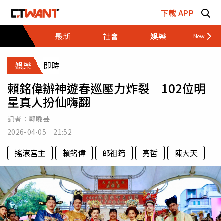
跳至主要內容區塊
下載 APP
最新
社會
娛樂
財經
娛樂
即時
賴銘偉辦神遊春巡壓力炸裂 102位明
星真人扮仙嗨翻
記者：
郭曉芸
2026-04-05 21:52
搖滾宮主
賴銘偉
郎祖筠
亮哲
陳大天