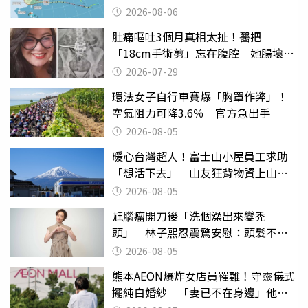
曝
2026-08-06
肚痛嘔吐3個月真相太扯！醫把
「18cm手術剪」忘在腹腔 她腸壞死
險喪命
2026-07-29
環法女子自行車賽爆「胸罩作弊」！
空氣阻力可降3.6％ 官方急出手
2026-08-05
暖心台灣超人！富士山小屋員工求助
「想活下去」 山友狂背物資上山：
台灣真的是寶島
2026-08-05
尪腦瘤開刀後「洗個澡出來變禿
頭」 林子熙忍震驚安慰：頭髮不重
要
2026-08-05
熊本AEON爆炸女店員罹難！守靈儀式
擺純白婚紗 「妻已不在身邊」他淚