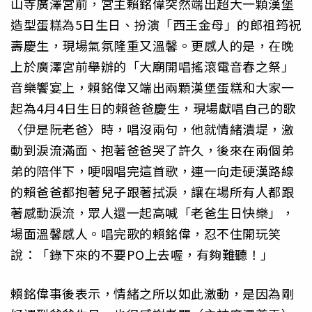
山寺廣澤宮前，宮主賴銘偉突然端出超大一顆漢堡
造型蛋糕為5日生日、扮演「西王金母」的郎祖筠祝
壽慶生，現場氣氛隆重又溫馨。更感人的是，在晚
上於廣澤宮前舉辦的「大廟開唱搖滾電音春之祭」
音樂饗宴上，賴銘偉又端出兩顆漢堡蛋糕和大家一
起為4月4日生日的賴爸爸慶生，現場獻唱自己的歌
〈伊是阮老爸〉時，唱沒兩句，他就情緒潰堤，激
動到淚流滿面、抱著爸爸哭了許久，後來在兩個弟
弟的陪伴下，哽咽唱完這首歌，連一向走硬漢路線
的賴爸爸都抱著兒子跟著拭淚，讓在場所有人都跟
著感動淚流，眾人還一起高喊「老爸生日快樂」，
場面溫馨感人。唱完歌的賴銘偉，忍不住開玩笑
說：「錄下來的不要PO上去喔，有夠難聽！」
賴銘偉事後表示，情緒之所以如此激動，是因為剛