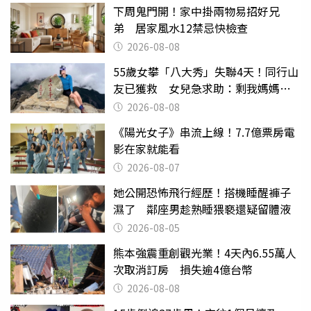
下周鬼門開！家中掛兩物易招好兄
弟 居家風水12禁忌快檢查
2026-08-08
55歲女攀「八大秀」失聯4天！同行山
友已獲救 女兒急求助：剩我媽媽還
沒找到
2026-08-08
《陽光女子》串流上線！7.7億票房電
影在家就能看
2026-08-07
她公開恐怖飛行經歷！搭機睡醒褲子
濕了 鄰座男趁熟睡猥褻還疑留體液
2026-08-05
熊本強震重創觀光業！4天內6.55萬人
次取消訂房 損失逾4億台幣
2026-08-08