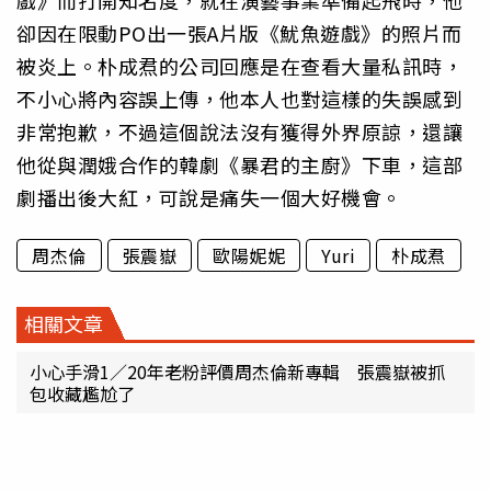
戲》而打開知名度，就在演藝事業準備起飛時，他
卻因在限動PO出一張A片版《魷魚遊戲》的照片而
被炎上。朴成焄的公司回應是在查看大量私訊時，
不小心將內容誤上傳，他本人也對這樣的失誤感到
非常抱歉，不過這個說法沒有獲得外界原諒，還讓
他從與潤娥合作的韓劇《暴君的主廚》下車，這部
劇播出後大紅，可說是痛失一個大好機會。
周杰倫
張震嶽
歐陽妮妮
Yuri
朴成焄
相關文章
小心手滑1／20年老粉評價周杰倫新專輯 張震嶽被抓
包收藏尷尬了