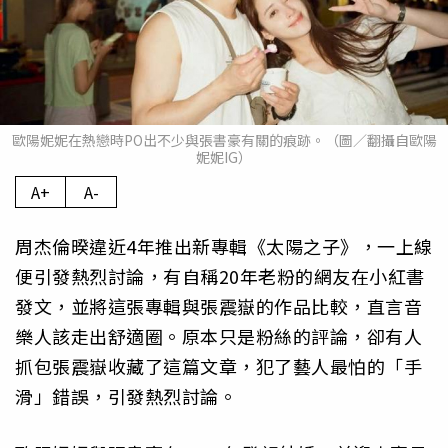
歐陽妮妮在熱戀時PO出不少與張書豪有關的痕跡。（圖／翻攝自歐陽
妮妮IG）
A+
A-
周杰倫暌違近4年推出新專輯《太陽之子》，一上線
便引發熱烈討論，有自稱20年老粉的網友在小紅書
發文，並將這張專輯與張震嶽的作品比較，直言音
樂人該走出舒適圈。原本只是粉絲的評論，卻有人
抓包張震嶽收藏了這篇文章，犯了藝人最怕的「手
滑」錯誤，引發熱烈討論。