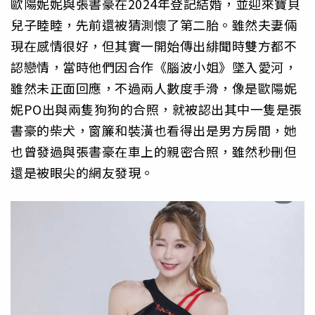
歐陽妮妮與張書豪在2024年登記結婚，並迎來寶貝
兒子睦睦，先前還被猜測懷了第二胎。雖然夫妻倆
現在感情很好，但其實一開始傳出緋聞時雙方都不
認戀情，當時他們因合作《腦波小姐》墜入愛河，
雖然未正面回應，不過兩人數度手滑，像是歐陽妮
妮PO出與兩隻狗狗的合照，就被認出其中一隻是張
書豪的柴犬，窗簾和裝潢也看得出是男方房間，她
也曾發過與張書豪在車上的親密合照，雖然秒刪但
還是被眼尖的網友發現。