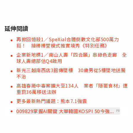
延伸閱讀
再掀回憶殺1／SpeXial合體倒數文化部500萬力
挺！ 接棒棒堂模式推實境秀《特別任務》
企業新地標1／南山人壽「四合願」串綠色走廊 全
球人壽總部估Q4啟用
新光三越南西店3館傳墜樓 30歲男從5樓墜地送醫
不治
高雄春捲中毒案擴大至134人 業者「隱匿食材」遭
重罰36萬移送法辦
更多最新熱門議題：熊本7.1強震
009829掌握AI關鍵 大華韓國KOSPI 50今強...
PR