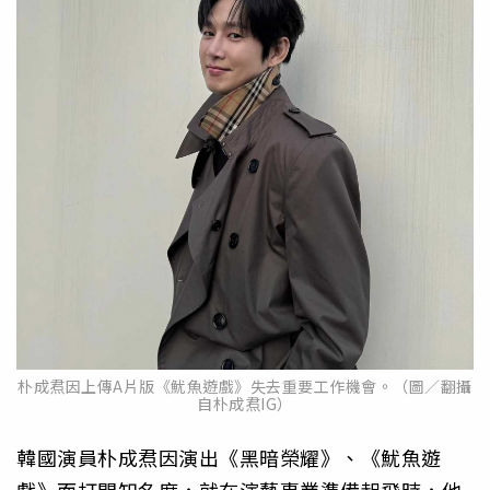
朴成焄因上傳A片版《魷魚遊戲》失去重要工作機會。（圖／翻攝
自朴成焄IG）
韓國演員朴成焄因演出《黑暗榮耀》、《魷魚遊