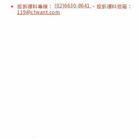
(02)6630-8641
投訴爆料專線：
、投訴爆料信箱：
119@ctwant.com