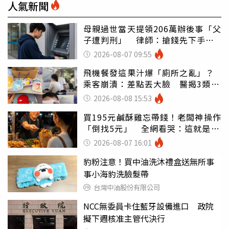
人氣新聞
母親過世當天提領206萬辦後事「父
子遭判刑」 律師：搶錢先下手是
罪
2026-08-07 09:55
飛機餐發這果汁爆「廁所之亂」？
乘客崩潰：差點丟大臉 醫揭3類人
別亂喝
2026-08-08 15:53
買195元鹹酥雞忘帶錢！老闆神操作
「倒找5元」 全網看哭：這就是台
灣
2026-08-07 16:01
豹粉注意！買中油洗沐禮盒送無所事
事小海豹洗臉髮帶
台灣中油股份有限公司
NCC無委員卡住藍牙設備進口 政院
擬下週核准主管代決行