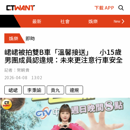
跳至主要內容區塊
下載 APP
最新
社會
娛樂
財經
娛樂
即時
峮峮被拍雙B車「溫馨接送」 小15歲
男團成員認違規：未來更注意行車安全
記者：
常朝貴
2026-04-08 13:02
峮峮
李秉諭
貢丸
違規