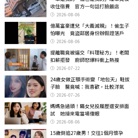
收住宿費 官方一句話打臉飯店
2026-08-06
億萬富豪遭兒「大義滅親」！偷生子
怕曝光 竟盜鄰居身份辦假證落戶
2026-08-06
提離職竟被逼交「料理秘方」！老闆
扣薪拒發 廚師怒爆料衝上熱搜
2026-07-22
24歲女做正顎手術變「地包天」鞋拔
子臉 醫竟喊：我喜歡，比較洋氣
2026-07-26
媽媽急過頭！瞞女兒投履歷還安排面
試 她接來電當場傻眼
2026-08-06
15歲倒追27歲男！交往1個月懷孕