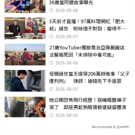
36歲當阿嬤故事曝光
2026-08-06
3天前才直播！97萬料理網紅「肥大
叔」過世 粉絲憶不對勁：瘦得不合
理
2026-08-07
27歲YouTuber獨旅喬治亞陳屍飯店
法醫揭死因「未排除中毒可能」
2026-08-06
母親過世當天提領206萬辦後事「父子
遭判刑」 律師：搶錢先下手是罪
2026-08-07
她公開恐怖飛行經歷！搭機睡醒褲子
濕了 鄰座男趁熟睡猥褻還疑留體液
2026-08-05
Recommended by