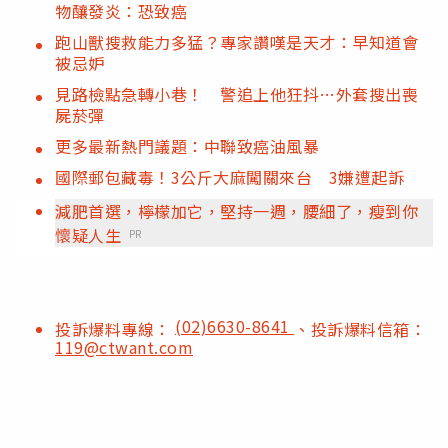
物釀發炎：恐致癌
跑山獸搜救能力多猛？專家讚嘆是天才：早知道會
被忌妒
見路檢點急轉小巷！ 警追上他狂抖…外套搜出喪
屍菸彈
更多最新熱門議題：中聯致癌油風暴
國際郵包藏毒！3公斤大麻闖關來台 3嫌遭起訴
減肥首選，檸檬加它，堅持一週，腰細了，瘦到你
懷疑人生
PR
(02)6630-8641
投訴爆料專線：
、投訴爆料信箱：
119@ctwant.com