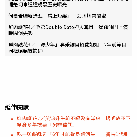
峮急切車道違規黑歷史曝光
何曼希曝新造型「肩上短髮」 跟峮峮當閨蜜
鮮肉護花4／毛弟Double Date掩人耳目 猛踩油門上演
瞬間消失秀
鮮肉護花3／「源少年」李秉諭自招愛姐姐 2年前節目
同框峮峮被誇帥
延伸閱讀
鮮肉護花2／黃鴻升生前不認愛有洋蔥 峮峮放不下
單身多年被勸「另尋佳偶」
吃一頓鹹酥雞「6年才能從身體消失」 醫揭1代謝