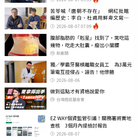
苦苓喊「唐朝不存在」 網紅批瞎
編歷史：李白、杜甫用鮮卑文寫
詩？
2026-08-07 07:09
腹部脂肪的「剋星」找到了，常吃這
幾物，吃走大肚囊，瘦出小蠻腰
新素簡
獨／學霸牙醫槓離職女員工 為3萬元
筆電互控侵占、誣告！他慘勝
2026-08-06
做到這點才有資格說愛你
台灣癌症基金會
EZ WAY個資監管引議！關務署將實地
查核 3個月內提檢討報告
2026-08-07