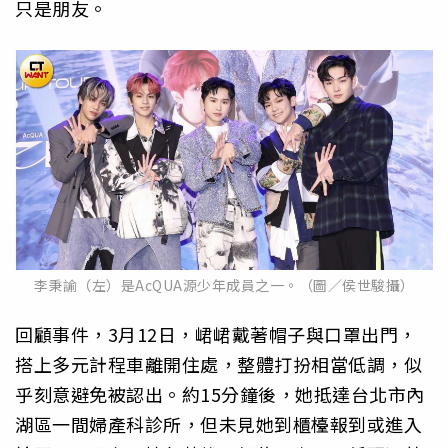
只是朋友。
李秉諭（左）是AcQUA源少年成員之一。（圖／侯世駿攝）
回顧事件，3月12日，峮峮戴著帽子與口罩出門，
搭上多元計程車離開住處，整體打扮相當低調，似
乎刻意避免被認出。約15分鐘後，她抵達台北市內
湖區一間婦產科診所，但未見她到櫃檯報到或進入