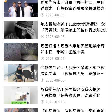
胡瓜靠股市回升買「獨一無二」生日
禮寵妻 自爆偷拿百萬現金搞砸驚喜
2026-08-06
地表最強老爸！11歲女慘遭侵犯 父
「假冒她」騙噁狼上門後連轟2槍復仇
2026-08-05
蝗害肆虐！蝗蟲大軍鋪天蓋地襲來宛
如末日 網驚：聖經十災
2026-08-06
高雄欠到台北！長庚、榮總、部立醫
院都受害 「醫療暴力男」離譜紀錄
曝光
2026-08-06
旅遊變認親！陸男幫台灣遊客拍照
閒聊驚覺「是失聯大伯」奇蹟重逢
2026-07-18
「車是我的、油也是我的」睡車竟被