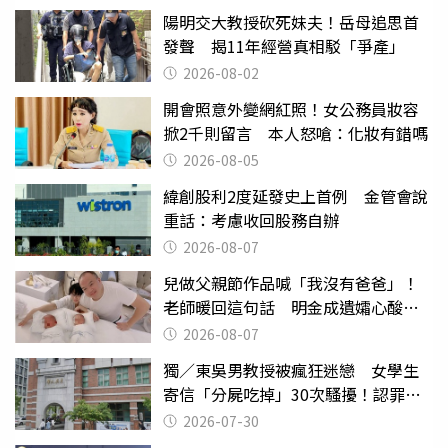
陽明交大教授砍死妹夫！岳母追思首
發聲 揭11年經營真相駁「爭產」
2026-08-02
開會照意外變網紅照！女公務員妝容
掀2千則留言 本人怒嗆：化妝有錯嗎
2026-08-05
緯創股利2度延發史上首例 金管會說
重話：考慮收回股務自辦
2026-08-07
兒做父親節作品喊「我沒有爸爸」！
老師暖回這句話 明金成遺孀心酸惹
淚
2026-08-07
獨／東吳男教授被瘋狂迷戀 女學生
寄信「分屍吃掉」30次騷擾！認罪免
關
2026-07-30