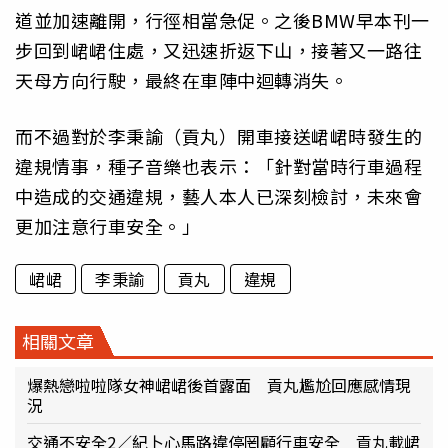
道並加速離開，行徑相當急促。之後BMW早本刊一
步回到峮峮住處，又迅速折返下山，接著又一路往
天母方向行駛，最終在車陣中迴轉消失。
而不過對於李秉諭（貢丸）開車接送峮峮時發生的
違規情事，種子音樂也表示：「針對當時行車過程
中造成的交通違規，藝人本人已深刻檢討，未來會
更加注意行車安全。」
峮峮
李秉諭
貢丸
違規
相關文章
爆熱戀啦啦隊女神峮峮後首露面 貢丸尷尬回應感情現
況
交通不安全2／紀卜心馬路違停罔顧行車安全 貢丸載峮