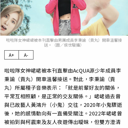
啦啦隊女神峮峮被本刊直擊由男團成員李秉諭（貢丸）開車溫馨接
送。（圖／侯世駿攝）
A+
A-
啦啦隊女神峮峮被本刊直擊由AcQUA源少年成員李
秉諭（貢丸）開車溫馨接送。對此，李秉諭（貢
丸）所屬種子音樂表示：「就是前輩好友的關係，
平常互相照顧，是正常的交友關係。」峮峮過去曾
與已故藝人黃鴻升（小鬼）交往，2020年小鬼驟逝
後，她的感情動向有一直備受關注。2022年峮峮曾
被拍到與柯震東及友人夜遊傳出曖昧，但雙方澄清