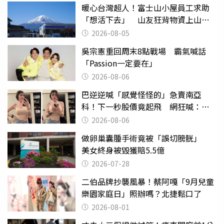
暖心台灣超人！富士山小屋員工求助
「想活下去」 山友狂背物資上山：
台灣真的是寶島
2026-08-05
吳宗憲重回周末8點戰場 霸氣喊話
「Passion一定要在」
2026-08-06
巴逆逆喊「感覺怪怪的」急賣南亞
科！下一秒股價竟起飛 網狂喊：大V
天龍
2026-08-06
做卵巢囊腫手術竟被「誤切膀胱」
美女終身被毀獲賠5.5億
2026-07-28
二伯品牌抄襲風暴！蔡阿嘎「9月兒童
樂園家庭日」照辦嗎？北捷鬆口了
2026-08-01