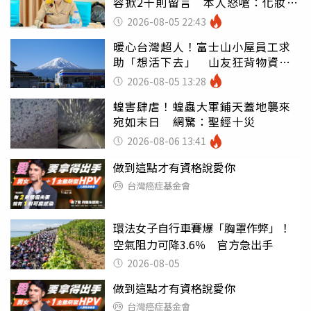
容掀2千則留言 本人怒嗆：化妝有
錯嗎
2026-08-05 22:43
暖心台灣超人！富士山小屋員工求
助「想活下去」 山友狂背物資上
山：台灣真的是寶島
2026-08-05 13:28
蝗害肆虐！蝗蟲大軍鋪天蓋地襲來
宛如末日 網驚：聖經十災
2026-08-06 13:41
做到這點才有資格說愛你
台灣癌症基金會
環法女子自行車賽爆「胸罩作弊」！
空氣阻力可降3.6％ 官方急出手
2026-08-05
做到這點才有資格說愛你
台灣癌症基金會