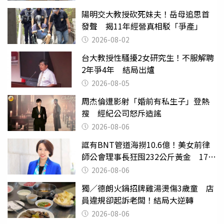
陽明交大教授砍死妹夫！岳母追思首
發聲 揭11年經營真相駁「爭產」
2026-08-02
台大教授性騷擾2女研究生！不服解聘
2年爭4年 結局出爐
2026-08-05
周杰倫遭影射「婚前有私生子」登熱
搜 經紀公司怒斥造謠
2026-08-06
誆有BNT管道海撈10.6億！美女前律
師公會理事長狂囤232公斤黃金 17人
遭起訴
2026-08-06
獨／德朗火鍋招牌雞湯燙傷3歲童 店
員違規卻起訴老闆！結局大逆轉
2026-08-06