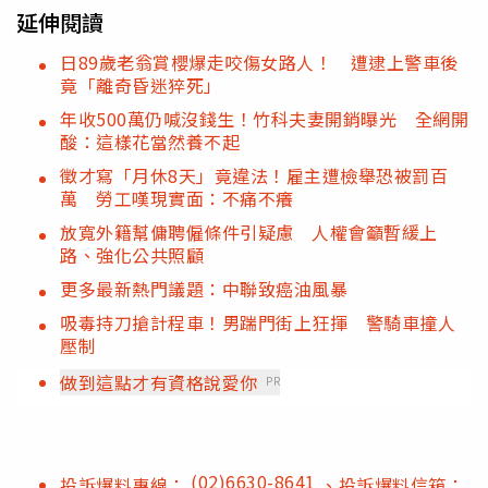
延伸閱讀
日89歲老翁賞櫻爆走咬傷女路人！ 遭逮上警車後
竟「離奇昏迷猝死」
年收500萬仍喊沒錢生！竹科夫妻開銷曝光 全網開
酸：這樣花當然養不起
徵才寫「月休8天」竟違法！雇主遭檢舉恐被罰百
萬 勞工嘆現實面：不痛不癢
放寬外籍幫傭聘僱條件引疑慮 人權會籲暫緩上
路、強化公共照顧
更多最新熱門議題：中聯致癌油風暴
吸毒持刀搶計程車！男踹門街上狂揮 警騎車撞人
壓制
做到這點才有資格說愛你
PR
(02)6630-8641
投訴爆料專線：
、投訴爆料信箱：