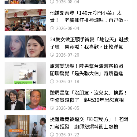
幫付學費
2026-08-04
他嫌鼎泰豐「140元冷門小菜」太
貴！ 老饕卻狂推神調味：自己做不
出來
2026-08-04
24歲女做正顎手術變「地包天」鞋拔
子臉 醫竟喊：我喜歡，比較洋氣
2026-07-26
旅遊變認親！陸男幫台灣遊客拍照
閒聊驚覺「是失聯大伯」奇蹟重逢
2026-07-18
酸周星馳「沒朋友、沒兒女」挨轟！
李修賢道歉了 親揭30年恩怨真相
2026-08-05
提離職竟被逼交「料理秘方」！老闆
扣薪拒發 廚師怒爆料衝上熱搜
2026-07-22