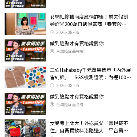
女網紅慘被兩度感情詐騙！前夫假割
頸詐光200萬再遇假富商「養套殺
2000萬」
2026-08-06
做到這點才有資格說愛你
台灣癌症基金會
二伯Hahababy千元童裝標示「內外層
皆純棉」 SGS檢測證明：內裡100%
聚酯纖維
2026-08-05
做到這點才有資格說愛你
台灣癌症基金會
女兒考上北大！外送員父「喜悅藏不
住」自費買飲料沿路送人 平台霸氣