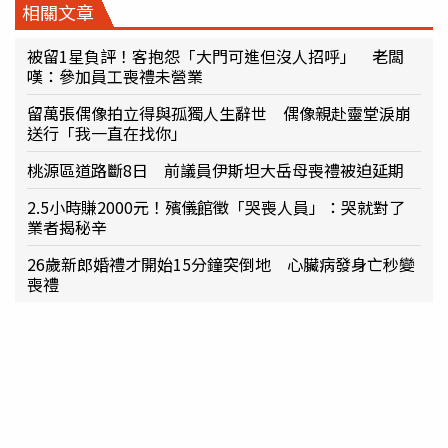
相關文章
被留1星負評！客抱怨「大門可進但沒人招呼」 老闆
嘆：參加員工喪禮未營業
留萬張偶像拍立得與孤獨人生辭世 偶像親赴靈堂淚崩
送行「我一直在找你」
桃源區道路斷8日 前議員伊斯坦大岳母喪禮被迫延期
2.5小時賺2000元！殯儀館徵「哭喪人員」：哭就對了
業者揭秘辛
26歲新郎婚禮才開始15分鐘突倒地 心臟病發身亡秒變
喪禮