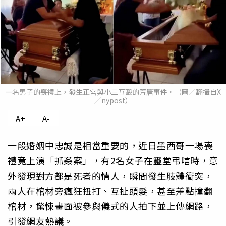
一名男子的喪禮上，發生正宮與小三互毆的荒唐事件。（圖／翻攝自X
／nypost）
A+
A-
一段婚姻中忠誠是相當重要的，近日墨西哥一場喪
禮竟上演「抓姦案」，有2名女子在靈堂弔唁時，意
外發現對方都是死者的情人，瞬間發生肢體衝突，
兩人在棺材旁瘋狂扭打、互扯頭髮，甚至差點撞翻
棺材，驚悚畫面被參與儀式的人拍下並上傳網路，
引發網友熱議。