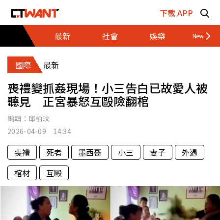
跳至主要內容區塊
下載 APP
最新
社會
娛樂
財經
國際
最新
喪禮變抓姦現場！小三告白已故愛人被
聽見 正宮暴怒互毆險翻棺
編輯：
邱柏玟
2026-04-09 14:34
喪禮
死者
墨西哥
小三
妻子
外遇
棺材
互毆