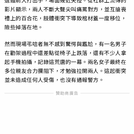
遺體前大打出手，場面幾近失控。從社群上流傳的
影片顯示，兩人不斷大聲尖叫痛罵對方，並互搶喪
禮上的百合花，肢體衝突下導致棺材蓋一度移位，
險些掉落在地。
然而現場弔唁者無不感到驚愕與尷尬，有一名男子
在勸架過程中還差點從椅子上跌落，還有不少人拿
起手機拍攝，記錄這荒唐的一幕。兩名女子最終在
多位親友合力攔阻下，才勉強拉開兩人。這起衝突
並未造成任何人受傷，也沒有通報警方。