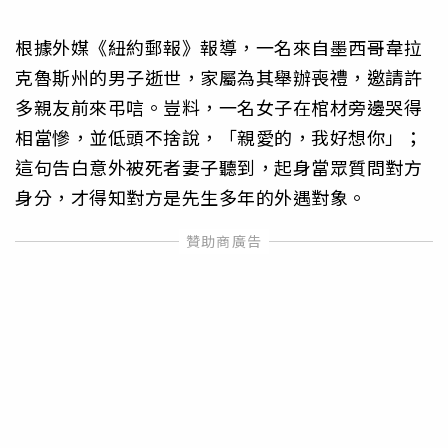
根據外媒《紐約郵報》報導，一名來自墨西哥韋拉
克魯斯州的男子逝世，家屬為其舉辦喪禮，邀請許
多親友前來弔唁。豈料，一名女子在棺材旁邊哭得
相當慘，並低頭不捨說，「親愛的，我好想你」；
這句告白意外被死者妻子聽到，起身當眾質問對方
身分，才得知對方是先生多年的外遇對象。