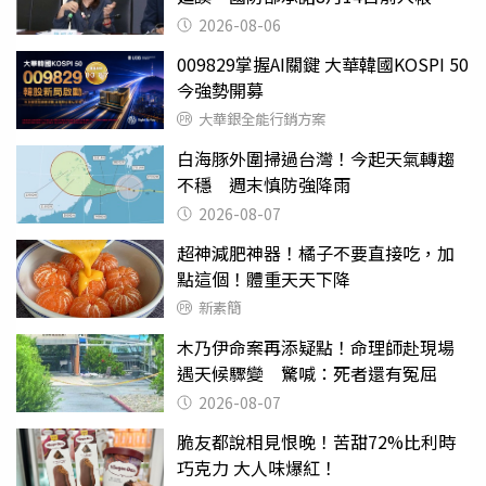
2026-08-06
009829掌握AI關鍵 大華韓國KOSPI 50
今強勢開募
大華銀全能行銷方案
白海豚外圍掃過台灣！今起天氣轉趨
不穩 週末慎防強降雨
2026-08-07
超神減肥神器！橘子不要直接吃，加
點這個！體重天天下降
新素簡
木乃伊命案再添疑點！命理師赴現場
遇天候驟變 驚喊：死者還有冤屈
2026-08-07
脆友都說相見恨晚！苦甜72%比利時
巧克力 大人味爆紅！