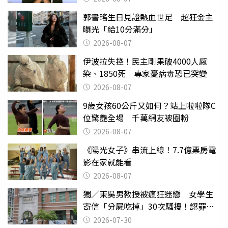
郭書瑤生日見證熱血世足 超狂金主
曝光「給10分滿分」
2026-08-07
伊波拉失控！民主剛果破4000人感
染、1850死 專家憂病毒恐已突變
2026-08-07
9歲女孩60公斤又如何？站上啦啦隊C
位驚艷全場 千萬網友被圈粉
2026-08-07
《陽光女子》串流上線！7.7億票房電
影在家就能看
2026-08-07
獨／東吳男教授被瘋狂迷戀 女學生
寄信「分屍吃掉」30次騷擾！認罪免
關
2026-07-30