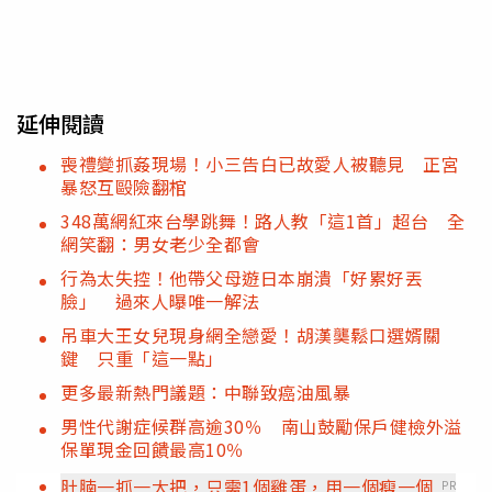
延伸閱讀
喪禮變抓姦現場！小三告白已故愛人被聽見 正宮
暴怒互毆險翻棺
348萬網紅來台學跳舞！路人教「這1首」超台 全
網笑翻：男女老少全都會
行為太失控！他帶父母遊日本崩潰「好累好丟
臉」 過來人曝唯一解法
吊車大王女兒現身網全戀愛！胡漢龑鬆口選婿關
鍵 只重「這一點」
更多最新熱門議題：中聯致癌油風暴
男性代謝症候群高逾30％ 南山鼓勵保戶健檢外溢
保單現金回饋最高10％
肚腩一抓一大把，只需1個雞蛋，用一個瘦一個
PR