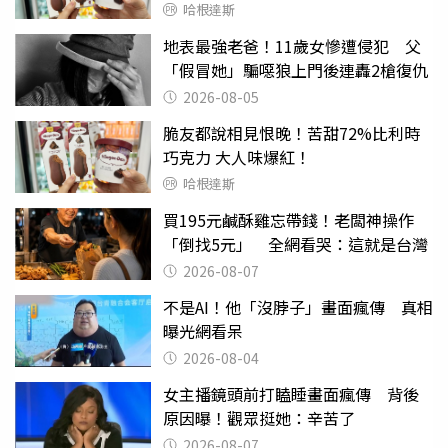
哈根達斯
地表最強老爸！11歲女慘遭侵犯 父
「假冒她」騙噁狼上門後連轟2槍復仇
2026-08-05
脆友都說相見恨晚！苦甜72%比利時
巧克力 大人味爆紅！
哈根達斯
買195元鹹酥雞忘帶錢！老闆神操作
「倒找5元」 全網看哭：這就是台灣
2026-08-07
不是AI！他「沒脖子」畫面瘋傳 真相
曝光網看呆
2026-08-04
女主播鏡頭前打瞌睡畫面瘋傳 背後
原因曝！觀眾挺她：辛苦了
2026-08-07