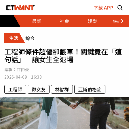
跳至主要內容區塊
下載 APP
最新
社會
娛樂
財經
生活
綜合
工程師條件超優卻翻車！關鍵竟在「這
句話」 讓女生全退場
編輯：
甘仲豪
2026-04-09 16:33
工程師
徵女友
林智群
亞斯伯格症