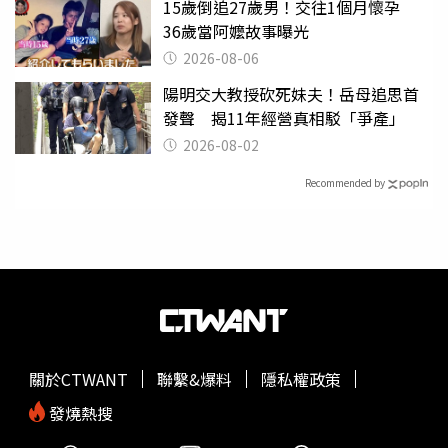
15歲倒追27歲男！交往1個月懷孕
36歲當阿嬤故事曝光
2026-08-06
陽明交大教授砍死妹夫！岳母追思首
發聲 揭11年經營真相駁「爭產」
2026-08-02
Recommended by
關於CTWANT
聯繫&爆料
隱私權政策
發燒熱搜