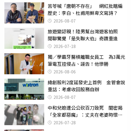
苦苓喊「唐朝不存在」 網紅批瞎編
歷史：李白、杜甫用鮮卑文寫詩？
2026-08-07
旅遊變認親！陸男幫台灣遊客拍照
閒聊驚覺「是失聯大伯」奇蹟重逢
2026-07-18
獨／學霸牙醫槓離職女員工 為3萬元
筆電互控侵占、誣告！他慘勝
2026-08-06
緯創股利2度延發史上首例 金管會說
重話：考慮收回股務自辦
2026-08-07
中和兒媳遭公公砍百刀致死 閨密揭
「全家都惡魔」：丈夫在老婆時懷孕
摔東西
2026-07-28