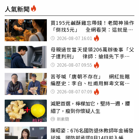
人氣新聞
買195元鹹酥雞忘帶錢！老闆神操作
「倒找5元」 全網看哭：這就是台
灣
2026-08-07 16:01
母親過世當天提領206萬辦後事「父
子遭判刑」 律師：搶錢先下手是
罪
2026-08-07 09:55
苦苓喊「唐朝不存在」 網紅批瞎
編歷史：李白、杜甫用鮮卑文寫
詩？
2026-08-07 07:09
減肥首選，檸檬加它，堅持一週，腰
細了，瘦到你懷疑人生
新素簡
陳昭姿：676名國防退休教師年金補發
延誤 國防部承諾8月14日前入帳