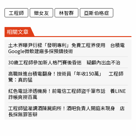
工程師
徵女友
林智群
亞斯伯格症
相關文章
土木界曝尹衍樑「發明專利」免費工程界使用 台積電
Google微軟建廠多採預鑄技術
30歲工程師參加新人格鬥賽後昏迷 疑顱內出血不治
高職妹進台積電翻身！技術員「年收150萬」 工程師
驚：真的猛
紅色電話滲透機房！前電信工程師盜千筆市話 養LINE
詐帳爽撈百萬
工程師猛灌調酒陳屍廁所！酒吧負責人開庭未現身 店
長採無罪答辯