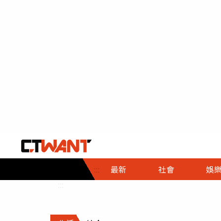
社會首頁
娛樂首頁
財經首頁
政
:::
最新
社會
娛
時事
即時
熱線
:::
直擊
大條
人物
調查
專題
３Ｃ