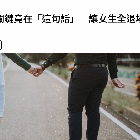
寵物
關鍵竟在「這句話」 讓女生全退
運勢
運動
梅酒