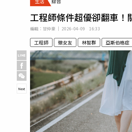
生活
綜合
人物
汽車
工程師條件超優卻翻車！
專欄
房產新勢力
編輯：
甘仲豪
2026-04-09 16:33
工程師
徵女友
林智群
亞斯伯格症
Next