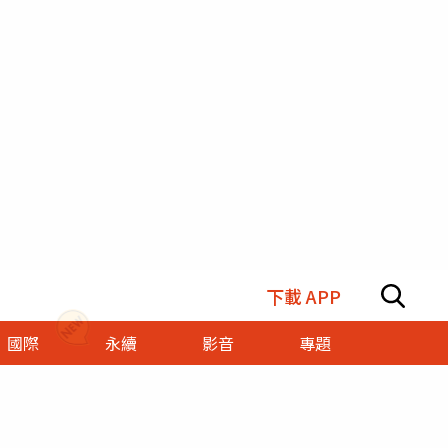
下載 APP
國際
永續
影音
專題