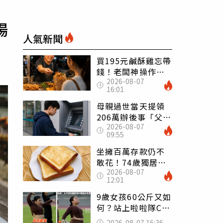
場
人氣新聞
買195元鹹酥雞忘帶
錢！老闆神操作
2026-08-07
「倒找5元」 全網
16:01
看哭：這就是台灣
母親過世當天提領
206萬辦後事「父子
2026-08-07
遭判刑」 律師：
09:55
搶錢先下手是罪
坐擁百萬存款仍不
敢花！74歲獨居翁
2026-08-07
「1餐只吃1片吐
12:01
司」 半年後暴瘦
嚇壞女兒
9歲女孩60公斤又如
何？站上啦啦隊C位
驚艷全場 千萬網
2026-08-07 16:36