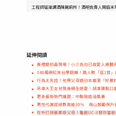
工程師猛灌調酒陳屍廁所！酒吧負責人開庭未
延伸閱讀
喪禮變抓姦現場！小三告白已故愛人被聽
348萬網紅來台學跳舞！路人教「這1首
行為太失控！他帶父母遊日本崩潰「好累
吊車大王女兒現身網全戀愛！胡漢龑鬆口
更多最新熱門議題：中聯致癌油風暴
男性代謝症候群高逾30％ 南山鼓勵保戶
在外打拼最牽掛父母！龜鹿UC-II替你當