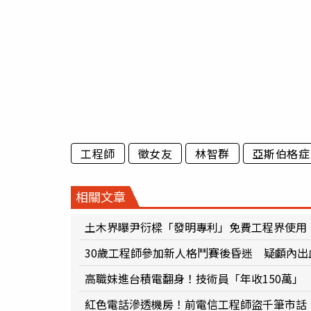
工程師
徵女友
林智群
亞斯伯格症
相關文章
土木界曝尹衍樑「發明專利」免費工程界使用 
30歲工程師參加新人格鬥賽後昏迷 疑顱內出
高職妹進台積電翻身！技術員「年收150萬」
紅色電話滲透機房！前電信工程師盜千筆市話 