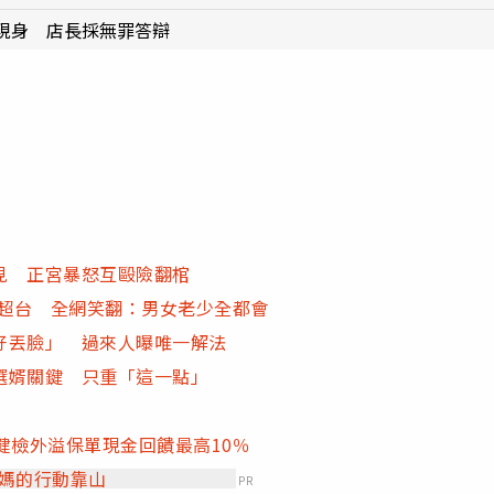
現身 店長採無罪答辯
見 正宮暴怒互毆險翻棺
」超台 全網笑翻：男女老少全都會
好丟臉」 過來人曝唯一解法
選婿關鍵 只重「這一點」
健檢外溢保單現金回饋最高10％
爸媽的行動靠山
PR