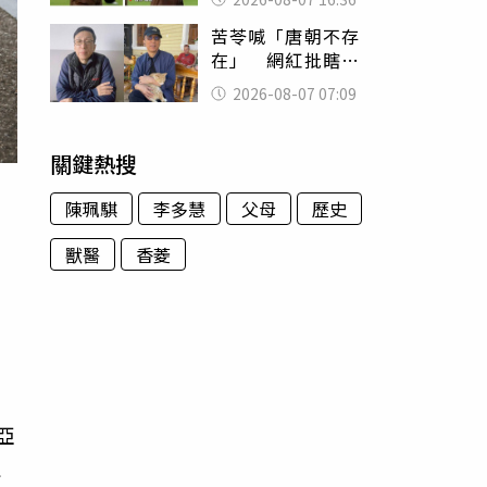
友被圈粉
苦苓喊「唐朝不存
在」 網紅批瞎編
歷史：李白、杜甫
2026-08-07 07:09
用鮮卑文寫詩？
關鍵熱搜
陳珮騏
李多慧
父母
歷史
獸醫
香菱
門
仍
建
亞
注