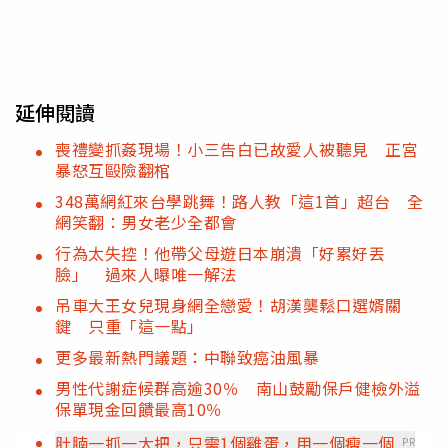
延伸閱讀
喪禮變抓姦現場！小三告白已故愛人被聽見 正宮
暴怒互毆險翻棺
348萬網紅來台學跳舞！路人教「這1首」超台 全
網笑翻：男女老少全都會
行為太失控！他帶父母遊日本崩潰「好累好丟
臉」 過來人曝唯一解法
吊車大王女兒現身網全戀愛！胡漢龑鬆口選婿關
鍵 只重「這一點」
更多最新熱門議題：中聯致癌油風暴
男性代謝症候群高逾30％ 南山鼓勵保戶健檢外溢
保單現金回饋最高10％
肚腩一抓一大把，只需1個雞蛋，用一個瘦一個
PR