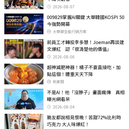
2026-08-07
009829掌握AI關鍵 大華韓國KOSPI 50
今強勢開募
大華銀全能行銷方案
前員工才轉投李多慧！Joeman再談建
文爆紅 認「很清楚他的價值」
2026-08-06
超神減肥神器！橘子不要直接吃，加
點這個！體重天天下降
新素簡
不是AI！他「沒脖子」畫面瘋傳 真相
曝光網看呆
2026-08-04
脆友都說相見恨晚！苦甜72%比利時
巧克力 大人味爆紅！