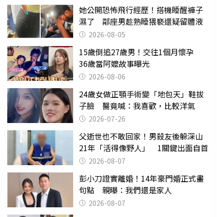
她公開恐怖飛行經歷！搭機睡醒褲子
濕了 鄰座男趁熟睡猥褻還疑留體液
2026-08-05
15歲倒追27歲男！交往1個月懷孕
36歲當阿嬤故事曝光
2026-08-06
24歲女做正顎手術變「地包天」鞋拔
子臉 醫竟喊：我喜歡，比較洋氣
2026-07-26
父逝世也不敢回家！男殺友後躲深山
21年「活得像野人」 1關鍵出面自首
2026-08-07
彭小刀證實離婚！14年豪門婚正式畫
句點 親曝：我們還是家人
2026-08-07