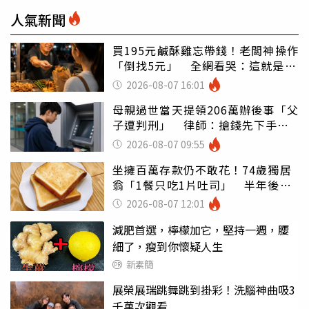
人氣新聞
買195元鹹酥雞忘帶錢！老闆神操作
「倒找5元」 全網看哭：這就是台
灣
2026-08-07 16:01
母親過世當天提領206萬辦後事「父
子遭判刑」 律師：搶錢先下手是
罪
2026-08-07 09:55
坐擁百萬存款仍不敢花！74歲獨居
翁「1餐只吃1片吐司」 半年後暴
瘦嚇壞女兒
2026-08-07 12:01
減肥首選，檸檬加它，堅持一週，腰
細了，瘦到你懷疑人生
新素簡
展榮展瑞跳舞跳到掛彩！洗腦神曲吸3
千萬次觀看