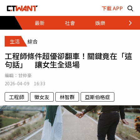
跳至主要內容區塊
下載 APP
最新
社會
娛樂
財經
生活
綜合
工程師條件超優卻翻車！關鍵竟在「這
句話」 讓女生全退場
編輯：
甘仲豪
2026-04-09 16:33
工程師
徵女友
林智群
亞斯伯格症