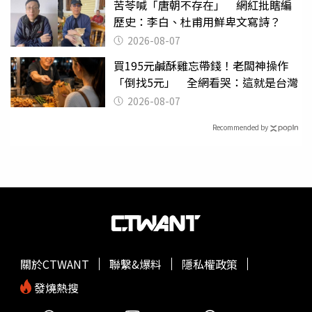
苦苓喊「唐朝不存在」 網紅批瞎編
歷史：李白、杜甫用鮮卑文寫詩？
2026-08-07
買195元鹹酥雞忘帶錢！老闆神操作
「倒找5元」 全網看哭：這就是台灣
2026-08-07
Recommended by
關於CTWANT
聯繫&爆料
隱私權政策
發燒熱搜