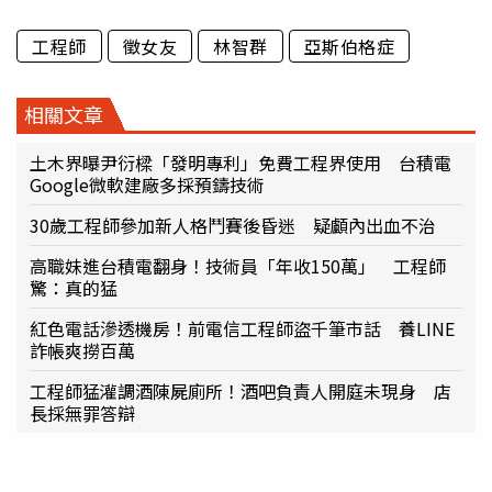
工程師
徵女友
林智群
亞斯伯格症
相關文章
土木界曝尹衍樑「發明專利」免費工程界使用 台積電
Google微軟建廠多採預鑄技術
30歲工程師參加新人格鬥賽後昏迷 疑顱內出血不治
高職妹進台積電翻身！技術員「年收150萬」 工程師
驚：真的猛
紅色電話滲透機房！前電信工程師盜千筆市話 養LINE
詐帳爽撈百萬
工程師猛灌調酒陳屍廁所！酒吧負責人開庭未現身 店
長採無罪答辯