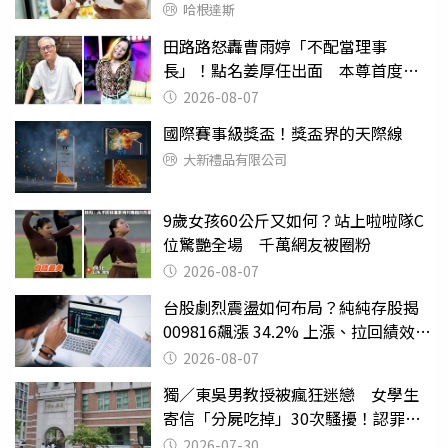
哈根達斯
田路路怒轟曹雨婷「不配當理事
長」！點名姜厚任出面 本尊首度回
應了
2026-08-07
國際賽事級獎盃！獎盃界的天際線
大新禮品有限公司
9歲女孩60公斤又如何？站上啦啦隊C
位驚艷全場 千萬網友被圈粉
2026-08-07
台股劇烈震盪如何布局？純純存股揭
009816飆漲 34.2% 上漲、拉回績效勝
主動式ETF
2026-08-07
獨／東吳男教授被瘋狂迷戀 女學生
寄信「分屍吃掉」30次騷擾！認罪免
關
2026-07-30