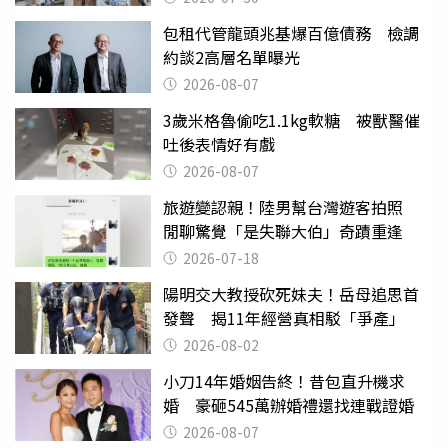
包租代管龍頭兆基爆百億債務 檢調
約談2高層名單曝光
2026-08-07
3歲米格魯偷吃1.1kg軟糖 被獸醫催
吐後表情好有戲
2026-08-07
旅遊變認親！陸男幫台灣遊客拍照
閒聊驚覺「是失聯大伯」奇蹟重逢
2026-07-18
陽明交大教授砍死妹夫！岳母追思首
發聲 揭11年經營真相駁「爭產」
2026-08-02
小刀14年婚姻告終！昔包直升機求
婚 豪砸545萬辦婚禮還找連戰證婚
2026-08-07