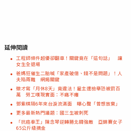
延伸閱讀
工程師條件超優卻翻車！關鍵竟在「這句話」 讓
女生全退場
爸媽狂催生二胎喊「家產破億、錢不是問題」！人
夫陷兩難 網揭關鍵
徵才寫「月休8天」竟違法！雇主遭檢舉恐被罰百
萬 勞工嘆現實面：不痛不癢
鄧紫棋隔6年來台淚流滿面 曝心聲「曾想放棄」
更多最新熱門議題：國三生被刺死
「抗癌拳王」陳念琴逆轉勝北韓強敵 亞錦賽女子
65公斤級摘金