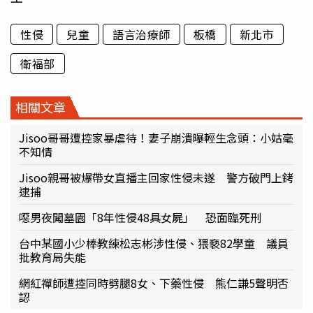
性侵
兒童
語言治療師
板橋
新北市
衛福部
相關文章
Jisoo哥哥遭控家暴虐待！妻子崩潰曝輕生念頭：小姑毫
不知情
Jisoo親哥被爆帶女直播主回家性侵未遂 警方破門上銬
逮捕
噁男夜闖墓園「8年性侵48具女屍」 恐面臨死刑
台中某國小少棒教練松志彬涉性侵、猥褻82學童 議員
批教育局失能
網紅禪師遭控同時劈腿8女、下藥性侵 熊仁謙5聲明否
認