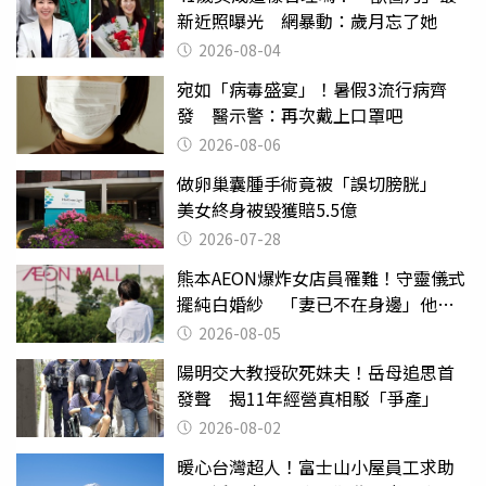
新近照曝光 網暴動：歲月忘了她
2026-08-04
宛如「病毒盛宴」！暑假3流行病齊
發 醫示警：再次戴上口罩吧
2026-08-06
做卵巢囊腫手術竟被「誤切膀胱」
美女終身被毀獲賠5.5億
2026-07-28
熊本AEON爆炸女店員罹難！守靈儀式
擺純白婚紗 「妻已不在身邊」他淚
喊：無法想像
2026-08-05
陽明交大教授砍死妹夫！岳母追思首
發聲 揭11年經營真相駁「爭產」
2026-08-02
暖心台灣超人！富士山小屋員工求助