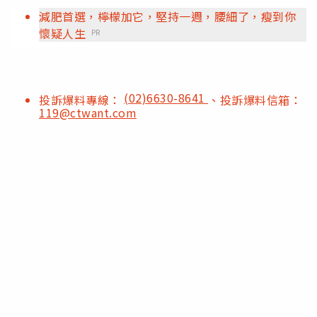
減肥首選，檸檬加它，堅持一週，腰細了，瘦到你
懷疑人生
PR
(02)6630-8641
投訴爆料專線：
、投訴爆料信箱：
119@ctwant.com