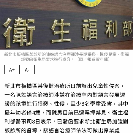
新北市板橋區某診所的陳姓語言治療師涉長期猥褻、性侵兒童，衛福
部發函衛生局要求進行處分。（圖／報系資料庫）
A+
A-
新北市板橋區某復健治療所日前爆出兒童性侵案，
一名陳姓語言治療師涉嫌在治療室內對語言發展遲
緩的孩童進行猥褻、性侵，至少8名學童受害，其中
最年幼者僅4歲，而陳男目前已遭羈押禁見。衛生福
利部醫事司8日表示，已發函要求新北衛生局加強對
該診所的督導，該語言治療師依法可做出停業處