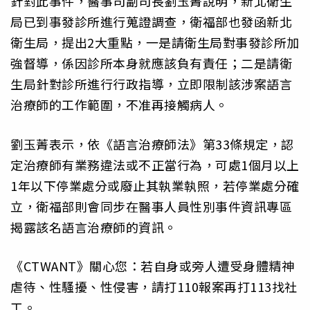
針對此事件，醫事司副司長劉玉菁說明，新北衛生
局已到事發診所進行蒐證調查，衛福部也發函新北
衛生局，提出2大重點，一是請衛生局對事發診所加
強督導，係因診所本身就應該負有責任；二是請衛
生局針對診所進行行政指導，立即限制該涉案語言
治療師的工作範圍，不准再接觸病人。
劉玉菁表示，依《語言治療師法》第33條規定，認
定治療師有業務違法或不正當行為，可處1個月以上
1年以下停業處分或廢止其執業執照，若停業處分確
立，衛福部則會同步在醫事人員性別事件資訊專區
揭露該名語言治療師的資訊。
《CTWANT》關心您：若自身或旁人遭受身體精神
虐待、性騷擾、性侵害，請打110報案再打113找社
工。