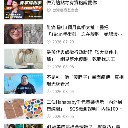
做到這點才有資格說愛你
台灣癌症基金會
肚痛嘔吐3個月真相太扯！醫把
「18cm手術剪」忘在腹腔 她腸壞死
險喪命
2026-07-29
駐英代表處徵行政助理「5大條件出
爐」 網見薪水傻眼：乾脆找志工
2026-08-05
不是AI！他「沒脖子」畫面瘋傳 真相
曝光網看呆
2026-08-04
二伯Hahababy千元童裝標示「內外層
皆純棉」 SGS檢測證明：內裡100%
聚酯纖維
2026-08-05
41歲美成這樣合理嗎？「獸醫乃」最