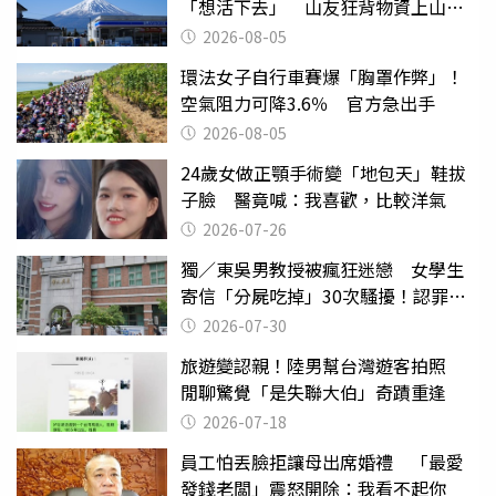
「想活下去」 山友狂背物資上山：
台灣真的是寶島
2026-08-05
環法女子自行車賽爆「胸罩作弊」！
空氣阻力可降3.6％ 官方急出手
2026-08-05
24歲女做正顎手術變「地包天」鞋拔
子臉 醫竟喊：我喜歡，比較洋氣
2026-07-26
獨／東吳男教授被瘋狂迷戀 女學生
寄信「分屍吃掉」30次騷擾！認罪免
關
2026-07-30
旅遊變認親！陸男幫台灣遊客拍照
閒聊驚覺「是失聯大伯」奇蹟重逢
2026-07-18
員工怕丟臉拒讓母出席婚禮 「最愛
發錢老闆」震怒開除：我看不起你