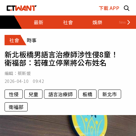
跳至主要內容區塊
下載 APP
最新
社會
娛樂
財經
社會
時事
新北板橋男語言治療師涉性侵8童！
衛福部：若確立停業將公布姓名
編輯：
蔡斯媛
2026-04-10 09:42
性侵
兒童
語言治療師
板橋
新北市
衛福部