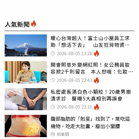
人氣新聞
暖心台灣超人！富士山小屋員工求
助「想活下去」 山友狂背物資上
山：台灣真的是寶島
2026-08-05 13:28
開會照意外變網紅照！女公務員妝
容掀2千則留言 本人怒嗆：化妝有
錯嗎
2026-08-05 22:43
私密處長滿白色小顆粒！20歲男崩
潰求診 醫曝5大真相別再誤會
2026-08-05 22:10
腹部脂肪的「剋星」找到了，常吃這
幾物，吃走大肚囊，瘦出小蠻腰
新素簡