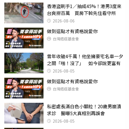
香港盜刷手1／抽成45%！港男3度來
台爽撈百萬 買房下斡先住看守所
2026-08-06
做到這點才有資格說愛你
台灣癌症基金會
曾年收破4千萬！他坐擁豪宅名車一夕
之間「啪！沒了」 如今卻說更富有
2026-08-05
做到這點才有資格說愛你
台灣癌症基金會
私密處長滿白色小顆粒！20歲男崩潰
求診 醫曝5大真相別再誤會
2026-08-05