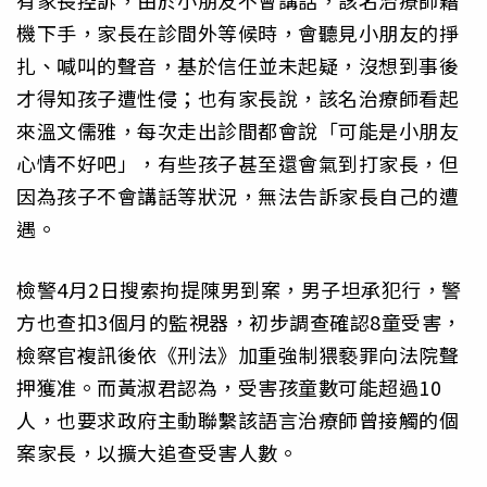
有家長控訴，由於小朋友不會講話，該名治療師藉
機下手，家長在診間外等候時，會聽見小朋友的掙
扎、喊叫的聲音，基於信任並未起疑，沒想到事後
才得知孩子遭性侵；也有家長說，該名治療師看起
來溫文儒雅，每次走出診間都會說「可能是小朋友
心情不好吧」，有些孩子甚至還會氣到打家長，但
因為孩子不會講話等狀況，無法告訴家長自己的遭
遇。
檢警4月2日搜索拘提陳男到案，男子坦承犯行，警
方也查扣3個月的監視器，初步調查確認8童受害，
檢察官複訊後依《刑法》加重強制猥褻罪向法院聲
押獲准。而黃淑君認為，受害孩童數可能超過10
人，也要求政府主動聯繫該語言治療師曾接觸的個
案家長，以擴大追查受害人數。