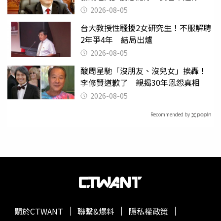
2026-08-05
台大教授性騷擾2女研究生！不服解聘
2年爭4年 結局出爐
2026-08-05
酸周星馳「沒朋友、沒兒女」挨轟！
李修賢道歉了 親揭30年恩怨真相
2026-08-05
Recommended by
關於CTWANT
聯繫&爆料
隱私權政策