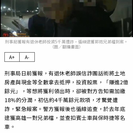
刑事局獲報有退休老師投資5千萬遭詐，循線逮獲郭姓兄弟檔到案。
（圖／翻攝畫面）
A+
A-
刑事局日前獲報，有退休老師誤信詐團話術將土地
房產與現金等全數拿去抵押，投資股票，「賺進2億
餘元」，等想將獲利領出時，卻被對方告知需加繳
18%的分潤，初估約4千萬餘元款項，才驚覺遭
詐，緊急報案。警方獲報後也循線追查，於去年底
逮獲高雄一對兄弟檔，並查扣賓士車與保時捷等名
車。