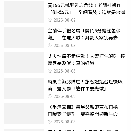
買195元鹹酥雞忘帶錢！老闆神操作
「倒找5元」 全網看哭：這就是台灣
2026-08-07
宜蘭伴手禮名店「開門5分鐘麵包秒
殺」 在地人喊：拜託大家別再去
2026-08-03
丈夫怕痛不肯結紮！人妻連生3孩 控
遭家暴淚喊：真的好累
2026-08-08
颱風白海豚肆虐！旅客遇返台班機取
消 達人勸「這件事要先做」
2026-08-08
《半澤直樹》男星父親節宣布再婚！
再曝妻子懷孕 雙喜臨門迎新生命
2026-08-08