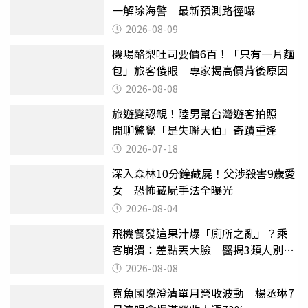
一解除海警 最新預測路徑曝
2026-08-09
機場酪梨吐司要價6百！「只有一片麵
包」旅客傻眼 專家揭高價背後原因
2026-08-08
旅遊變認親！陸男幫台灣遊客拍照
閒聊驚覺「是失聯大伯」奇蹟重逢
2026-07-18
深入森林10分鐘藏屍！父涉殺害9歲愛
女 恐怖藏屍手法全曝光
2026-08-04
飛機餐發這果汁爆「廁所之亂」？乘
客崩潰：差點丟大臉 醫揭3類人別亂
喝
2026-08-08
寬魚國際澄清單月營收波動 楊丞琳7