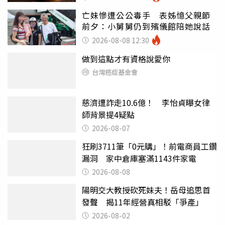
亡妹慘遭公公毒手 表姊憶父親節
前夕：小舅舅仍到殯儀館陪她說話
2026-08-08 12:30
做到這點才有資格說愛你
台灣癌症基金會
慈濟遭詐走10.6億！ 李怡貞曝女律
師背景提4疑點
2026-08-07
狂刷3711筆「0元購」！前電商員工鑽
漏洞 家中倉庫塞滿1143件家電
2026-08-08
陽明交大教授砍死妹夫！岳母追思首
發聲 揭11年經營真相駁「爭產」
2026-08-02