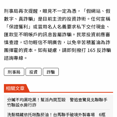
刑事局再次提醒，眼見不一定為憑，「假網站、假
數字、真詐騙」是目前主流的投資詐術。任何宣稱
「保證獲利」或冒用名人名義要求私下交付現金、
匯款至不明帳戶的訊息皆屬詐騙。民眾投資前應審
慎查證，切勿輕信不明廣告，以免辛苦積蓄淪為詐
團揮霍的資本。如有疑慮，請即刻撥打 165 反詐騙
諮詢專線。
刑事局
投資
詐騙
相關文章
分贓不均黑吃黑！幫派內鬨互毆 警追查驚見北聯聯手
竹聯設水房行詐
洗髮精藏依托咪酯菸油！台馬聯手破境外製毒場 6瓶