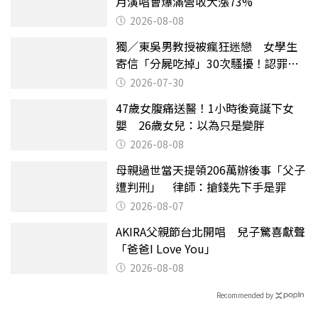
月演唱會爆滿營收大漲73%
2026-08-08
獨／東吳男教授被瘋狂迷戀 女學生
寄信「分屍吃掉」30次騷擾！認罪免
關
2026-07-30
47歲女腹痛送醫！1小時後竟誕下女
嬰 26歲女兒：以為只是變胖
2026-08-08
母親過世當天提領206萬辦後事「父子
遭判刑」 律師：搶錢先下手是罪
2026-08-07
AKIRA父親節台北開唱 兒子驚喜獻聲
「爸爸I Love You」
2026-08-08
Recommended by