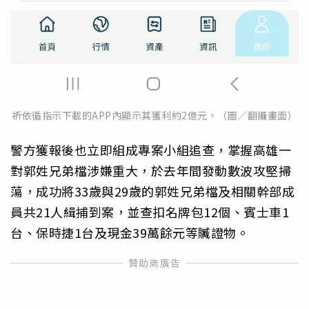
祈依循指示下載的APP內顯示其獲利約2億元。（圖／翻攝畫面）
警方獲報後也立即組成專案小組追查，掌握高雄一
對郭姓兄弟檔涉嫌重大，於去年間發動數波攻堅掃
蕩，成功將33歲與29歲的郭姓兄弟檔及相關幹部成
員共21人緝捕到案，並查扣名牌包12個、賓士車1
台、保時捷1台及現金39萬餘元等贓證物。