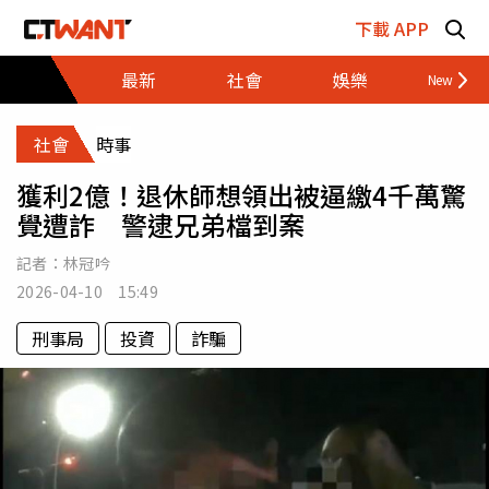
跳至主要內容區塊
下載 APP
最新
社會
娛樂
財經
社會
時事
獲利2億！退休師想領出被逼繳4千萬驚
覺遭詐 警逮兄弟檔到案
記者：
林冠吟
2026-04-10 15:49
刑事局
投資
詐騙