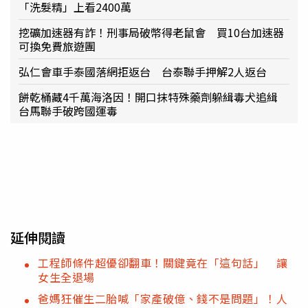
「洗髮精」上看2400萬
挖礦加速器有詐！刑事局破幣得老鼠會 買10台加速器
可換免費旅遊團
弘仁會車手泰國落網拒返台 台泰聯手押解2人返台
餅乾桶藏4千萬海洛因！開口抹特殊藥劑躲緝毒犬追緝
台馬聯手破跨國運毒
延伸閱讀
工程師條件超優卻翻車！關鍵竟在「這句話」 讓
女生全退場
爸媽狂催生二胎喊「家產破億、錢不是問題」！人