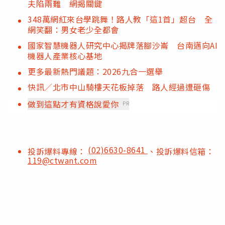
夫陷兩難 網揭關鍵
348萬網紅來台學跳舞！路人教「這1首」超台 全
網笑翻：男女老少全都會
國家智慧機器人研究中心揭牌落腳沙崙 台南邁向AI
機器人產業核心基地
更多最新熱門議題：2026九合一選舉
快訊／北市中山騎樓天花板掉落 路人經過遭砸傷
做到這點才有資格說愛你
PR
(02)6630-8641
投訴爆料專線：
、投訴爆料信箱：
119@ctwant.com