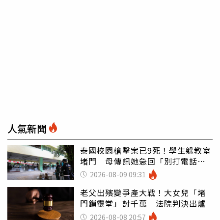
人氣新聞
泰國校園槍擊案已9死！學生躲教室
堵門 母傳訊她急回「別打電話怕
鈴響」
2026-08-09 09:31
老父出殯變爭產大戰！大女兒「堵
門鎖靈堂」討千萬 法院判決出爐
2026-08-08 20:57