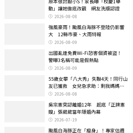
原本很討厭小S！家長曝「校慶1舉
動」讓她徹底改觀 網友洗版認證
2026-08-08
強風豪雨！颱風白海豚不登陸仍影響
大 12縣市豪、大雨特報
2026-08-09
出國亂連免費Wi-Fi恐害個資被盜！
警曝3名稱可能是假熱點
2026-08-09
55歲女攀「八大秀」失聯4天！同行山
友已獲救 女兒急求助：剩我媽媽還
沒找到
2026-08-08
吳宗憲突認離婚12年 起底「正牌憲
嫂」張葳葳當年隱婚內幕
2026-07-19
颱風白海豚正在「瘦身」！專家估週