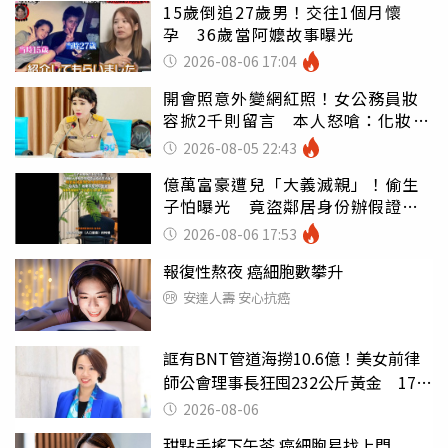
15歲倒追27歲男！交往1個月懷
孕 36歲當阿嬤故事曝光
2026-08-06 17:04
開會照意外變網紅照！女公務員妝
容掀2千則留言 本人怒嗆：化妝有
錯嗎
2026-08-05 22:43
億萬富豪遭兒「大義滅親」！偷生
子怕曝光 竟盜鄰居身份辦假證落
戶
2026-08-06 17:53
報復性熬夜 癌細胞數攀升
安達人壽 安心抗癌
誆有BNT管道海撈10.6億！美女前律
師公會理事長狂囤232公斤黃金 17人
遭起訴
2026-08-06
甜點手搖下午茶 癌細胞易找上門