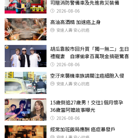
司贈消防警備車及先進救災裝備
2026-08-06
高油高酒精 加速癌上身
安達人壽 安心抗癌
胡瓜靠股市回升買「獨一無二」生日
禮寵妻 自爆偷拿百萬現金搞砸驚喜
2026-08-06
空汙來襲機車族請關注癌細胞入侵
安達人壽 安心抗癌
15歲倒追27歲男！交往1個月懷孕
36歲當阿嬤故事曝光
2026-08-06
經常加班飯局應酬 癌症暴發戶
安達人壽 安心抗癌