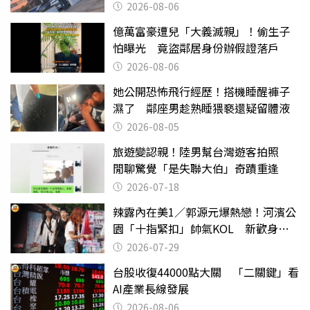
2026-08-06
億萬富豪遭兒「大義滅親」！偷生子
怕曝光 竟盜鄰居身份辦假證落戶
2026-08-06
她公開恐怖飛行經歷！搭機睡醒褲子
濕了 鄰座男趁熟睡猥褻還疑留體液
2026-08-05
旅遊變認親！陸男幫台灣遊客拍照
閒聊驚覺「是失聯大伯」奇蹟重逢
2026-07-18
辣露內在美1／郭源元爆熱戀！河濱公
園「十指緊扣」帥氣KOL 新歡身份
曝光
2026-07-29
台股收復44000點大關 「二關鍵」看
AI產業長線發展
2026-08-06