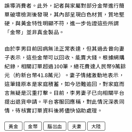
誤導消費者。此外，記者與家屬對部分金幣進行簡
單破壞檢測後發現，其內部呈現白色材質，質地堅
硬，與黃金特性明顯不符，進一步佐證這些所謂
「金幣」並非真金製品。
由於李男目前因病無法正常表達，但其過去曾向妻
子表示，這些金幣可以回收、能賣大錢。根據網購
紀錄，相關訂單超過100筆，總花費達人民幣9萬餘
元（約新台幣41.8萬元）。妻子情緒激動地表示，
這筆錢原本是家庭積蓄，如今恐難追回，對家庭而
言無疑是沉重打擊。目前，李男妻子已向相關平台
提出退貨申請。平台客服回應稱，對此情況深表同
情，待核實訂單資料後將儘快協助處理。
黃金
金幣
腦出血
夫妻
大陸