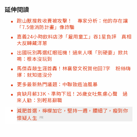
延伸閱讀
跑山獸搜救收費被攻擊！ 專家分析：他的存在讓
「7.5億消防計畫」像詐騙
嘉義24小時飲料店涉「雇用童工」吞1星負評 真相
大反轉藏洋蔥
出國玩別再選紅眼班機！過來人嘆「別硬要」掀共
鳴：根本沒玩到
馬傑森敲生涯首轟！林襄發文祝賀他回7字 粉絲嗨
爆：就知道沒分
更多最新熱門議題：中聯致癌油風暴
爽缺月薪33K、準時下班！26歲女吐焦慮心聲 過
來人勸：別輕易辭職
減肥首選，檸檬加它，堅持一週，腰細了，瘦到你
懷疑人生
PR