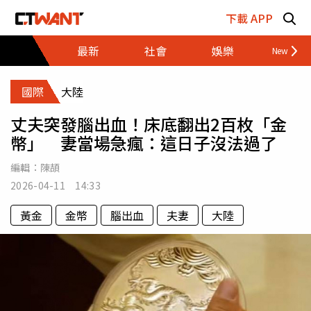
跳至主要內容區塊
下載 APP
最新
社會
娛樂
財經
國際
大陸
丈夫突發腦出血！床底翻出2百枚「金
幣」 妻當場急瘋：這日子沒法過了
編輯：
陳頡
2026-04-11 14:33
黃金
金幣
腦出血
夫妻
大陸