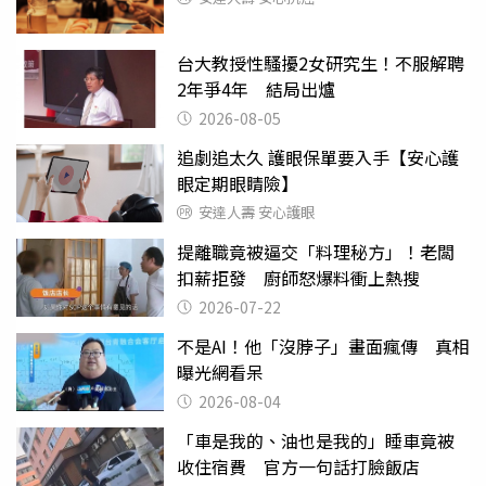
台大教授性騷擾2女研究生！不服解聘
2年爭4年 結局出爐
2026-08-05
追劇追太久 護眼保單要入手【安心護
眼定期眼睛險】
安達人壽 安心護眼
提離職竟被逼交「料理秘方」！老闆
扣薪拒發 廚師怒爆料衝上熱搜
2026-07-22
不是AI！他「沒脖子」畫面瘋傳 真相
曝光網看呆
2026-08-04
「車是我的、油也是我的」睡車竟被
收住宿費 官方一句話打臉飯店