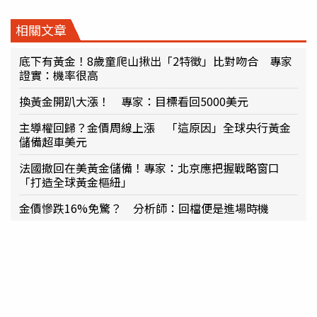
相關文章
底下有黃金！8歲童爬山揪出「2特徵」比對吻合 專家
證實：機率很高
換黃金開趴大漲！ 專家：目標看回5000美元
主導權回歸？金價周線上漲 「這原因」全球央行黃金
儲備超車美元
法國撤回在美黃金儲備！專家：北京應把握戰略窗口
「打造全球黃金樞紐」
金價慘跌16%免驚？ 分析師：回檔便是進場時機