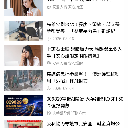
安達人壽 安心抗癌
高雄欠到台北！長庚、榮總、部立醫
院都受害 「醫療暴力男」離譜紀錄
曝光
2026-08-06
上班看電腦 眼睛壓力大 護眼保單要入
手【安心護眼定期眼睛險】
安達人壽 安心護眼
突遭病患揮拳襲擊！ 澳洲護理師秒
用「這招」摔飛對方
2026-08-04
009829掌握AI關鍵 大華韓國KOSPI 50
今強勢開募
大華銀全能行銷方案
公私協力守護市民安全 財金資訊公