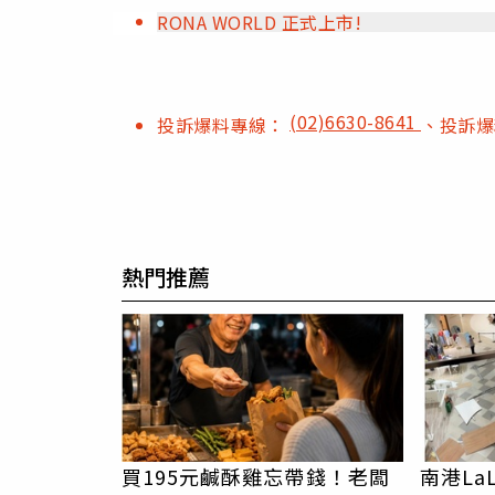
RONA WORLD 正式上市!
(02)6630-8641
投訴爆料專線：
、投訴
熱門推薦
買195元鹹酥雞忘帶錢！老闆
南港La