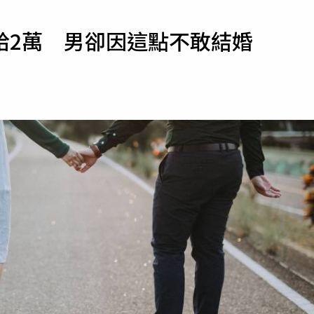
寵物
給2萬 男卻因這點不敢結婚
運勢
運動
梅酒