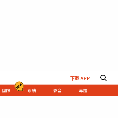
下載 APP
國際
永續
影音
專題