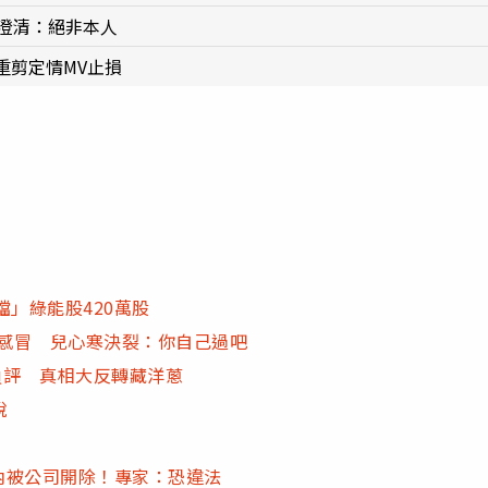
澄清：絕非本人
重剪定情MV止損
」綠能股420萬股
超感冒 兒心寒決裂：你自己過吧
負評 真相大反轉藏洋蔥
說
鐘內被公司開除！專家：恐違法