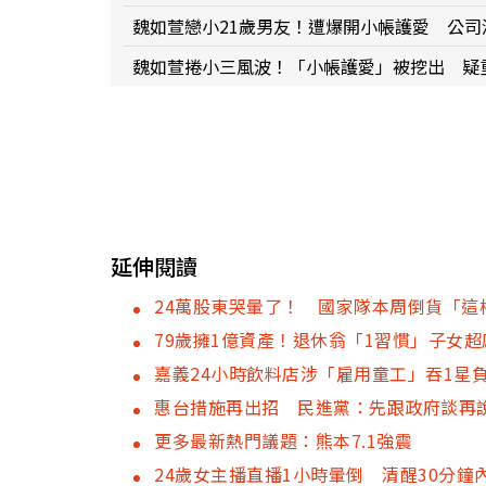
魏如萱戀小21歲男友！遭爆開小帳護愛 公司
魏如萱捲小三風波！「小帳護愛」被挖出 疑
延伸閱讀
24萬股東哭暈了！ 國家隊本周倒貨「這檔
79歲擁1億資產！退休翁「1習慣」子女
嘉義24小時飲料店涉「雇用童工」吞1星
惠台措施再出招 民進黨：先跟政府談再
更多最新熱門議題：熊本7.1強震
24歲女主播直播1小時暈倒 清醒30分