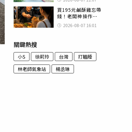
喊：死者還有冤屈
買195元鹹酥雞忘帶
錢！老闆神操作
「倒找5元」 全網
2026-08-07 16:01
看哭：這就是台灣
關鍵熱搜
小S
徐莉玲
台灣
打瞌睡
林老師氣象站
楊丞琳
女
，