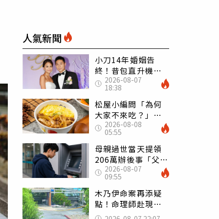
人氣新聞
小刀14年婚姻告
終！昔包直升機求
2026-08-07
婚 豪砸545萬辦婚
18:38
禮還找連戰證婚
松屋小編問「為何
大家不來吃？」
2026-08-08
一票人點出3大問
05:55
題：滿手好牌打到
爛
母親過世當天提領
206萬辦後事「父子
2026-08-07
遭判刑」 律師：
09:55
搶錢先下手是罪
木乃伊命案再添疑
點！命理師赴現場
遇天候驟變 驚
2026-08-07 22:07