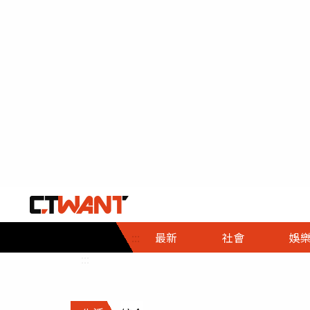
社會首頁
娛樂首頁
財經首頁
政
:::
最新
社會
娛
時事
即時
熱線
:::
直擊
大條
人物
調查
專題
３Ｃ