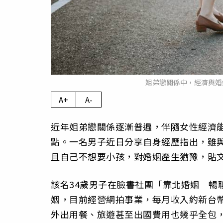
姐弟戀關係中，經濟與婚姻
A+
A-
近年姐弟戀關係逐漸普遍，伴隨女性經濟
點。一名男子近日分享自身經歷指出，雖
且自己不想要小孩，對婚姻產生猶豫，貼
該名34歲男子在臉書社團「靠北婚姻 暢
姻，目前經營網拍事業，每月收入約新台幣
外出用餐、旅遊甚至出國費用也幾乎全包