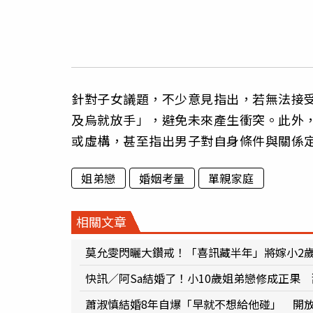
針對子女議題，不少意見指出，若無法接
及烏就放手」，避免未來產生衝突。此外
或虛構，甚至指出男子對自身條件與關係
姐弟戀
婚姻考量
單親家庭
相關文章
莫允雯閃曬大鑽戒！「喜訊藏半年」將嫁小2
快訊／阿Sa結婚了！小10歲姐弟戀修成正果
蕭淑慎結婚8年自爆「早就不想給他碰」 開放