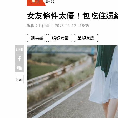
生活
綜合
人物
汽車
女友條件太優！包吃住還
專欄
房產新勢力
編輯：
甘仲豪
2026-04-12 18:35
姐弟戀
婚姻考量
單親家庭
Next