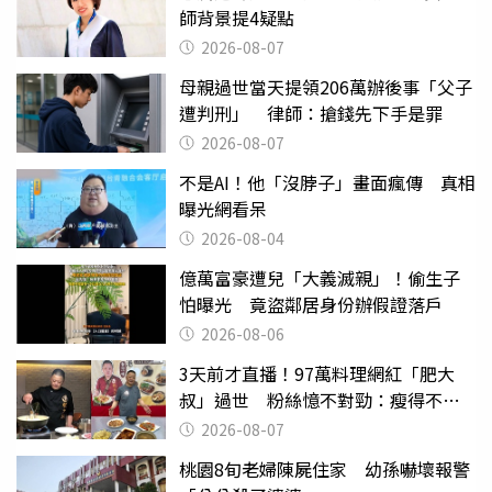
師背景提4疑點
2026-08-07
母親過世當天提領206萬辦後事「父子
遭判刑」 律師：搶錢先下手是罪
2026-08-07
不是AI！他「沒脖子」畫面瘋傳 真相
曝光網看呆
2026-08-04
億萬富豪遭兒「大義滅親」！偷生子
怕曝光 竟盜鄰居身份辦假證落戶
2026-08-06
3天前才直播！97萬料理網紅「肥大
叔」過世 粉絲憶不對勁：瘦得不合
理
2026-08-07
桃園8旬老婦陳屍住家 幼孫嚇壞報警