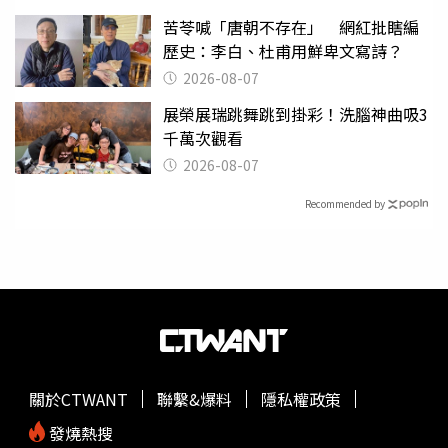
苦苓喊「唐朝不存在」 網紅批瞎編
歷史：李白、杜甫用鮮卑文寫詩？
2026-08-07
展榮展瑞跳舞跳到掛彩！洗腦神曲吸3
千萬次觀看
2026-08-07
Recommended by
關於CTWANT
聯繫&爆料
隱私權政策
發燒熱搜