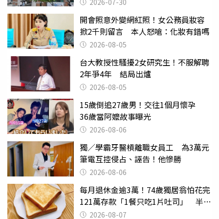
關
2026-07-30
開會照意外變網紅照！女公務員妝容
掀2千則留言 本人怒嗆：化妝有錯嗎
2026-08-05
台大教授性騷擾2女研究生！不服解聘
2年爭4年 結局出爐
2026-08-05
15歲倒追27歲男！交往1個月懷孕
36歲當阿嬤故事曝光
2026-08-06
獨／學霸牙醫槓離職女員工 為3萬元
筆電互控侵占、誣告！他慘勝
2026-08-06
每月退休金逾3萬！74歲獨居翁怕花完
121萬存款「1餐只吃1片吐司」 半年
後暴瘦嚇壞女兒
2026-08-07