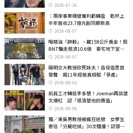
2026-07-26
：兩岸事業穩健獲利虧轉盈 乾杯上
半年營收23.7億元創同期新高
2026-08-07
喝精油「辟穀」、藏158公斤黃金！假
BNT騙走慈濟10.6億 豪宅地下室竟
挖出乾鮑金庫
2026-08-07
陽明交大教授砍死妹夫！岳母追思首
發聲 揭11年經營真相駁「爭產」
2026-08-02
前員工才轉投李多慧！Joeman再談建
文爆紅 認「很清楚他的價值」
2026-08-06
獨／東吳男教授被瘋狂迷戀 女學生
寄信「分屍吃掉」30次騷擾！認罪免