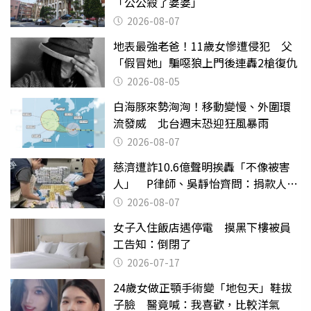
「公公殺了婆婆」
2026-08-07
地表最強老爸！11歲女慘遭侵犯 父
「假冒她」騙噁狼上門後連轟2槍復仇
2026-08-05
白海豚來勢洶洶！移動變慢、外圍環
流發威 北台週末恐迎狂風暴雨
2026-08-07
慈濟遭詐10.6億聲明挨轟「不像被害
人」 P律師、吳靜怡齊問：捐款人有
權知道真相
2026-08-07
女子入住飯店遇停電 摸黑下樓被員
工告知：倒閉了
2026-07-17
24歲女做正顎手術變「地包天」鞋拔
子臉 醫竟喊：我喜歡，比較洋氣