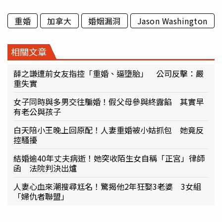
重婚
加拿大
婚姻漏洞
Jason Washington
相關文章
薛之謙遭前女友指控「重婚、逼墮胎」 公司反擊：嚴
重失實
女子同時與多男交往騙婚！假父母參與終露餡 其實早
有老公與孩子
白天陪小王晚上回原配！人妻重婚被小姑抓包 她竟反
控騷擾
結婚逾40年丈夫病逝！她突收陌生女自稱「正宮」律師
函 法院判決出爐
人妻心血來潮搜尋尪名！驚揭他2年狂娶3老婆 3女組
「婦仇者聯盟」