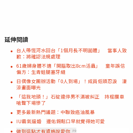
延伸閱讀
台人帶恆河水回台「1個月長不明菌體」 當事人致
歉：將確認法規處理
61歲婦身體不適「開腦取出8cm活蟲」 童年誤信
偏方：生青蛙腿塞牙縫
日偶像女團辦活動「0人到場」！成員低頭忍淚 淒
涼畫面曝光
「這我地頭！」石碇違停男不滿被糾正 持棍攔車
嗆聲下場慘了
更多最新熱門議題：中聯致癌油風暴
IU霸氣逼婚 邊佑錫鬆口早就覺得她可愛
做到這點才有資格說愛你
PR