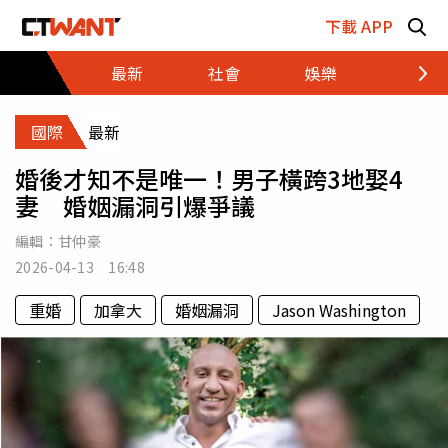
跳至主要內容區塊
下載 APP
最新
社會
娛樂
財經
國際
最新
婚後才知不是唯一！男子橫跨3地娶4
妻 婚姻漏洞引爆爭議
編輯：
甘仲豪
2026-04-13 16:48
重婚
加拿大
婚姻漏洞
Jason Washington