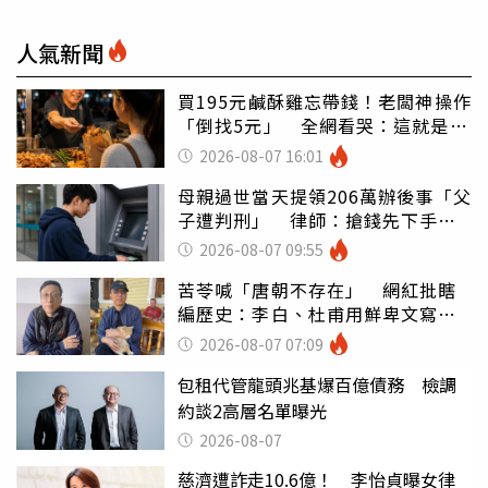
人氣新聞
買195元鹹酥雞忘帶錢！老闆神操作
「倒找5元」 全網看哭：這就是台
灣
2026-08-07 16:01
母親過世當天提領206萬辦後事「父
子遭判刑」 律師：搶錢先下手是
罪
2026-08-07 09:55
苦苓喊「唐朝不存在」 網紅批瞎
編歷史：李白、杜甫用鮮卑文寫
詩？
2026-08-07 07:09
包租代管龍頭兆基爆百億債務 檢調
約談2高層名單曝光
2026-08-07
慈濟遭詐走10.6億！ 李怡貞曝女律