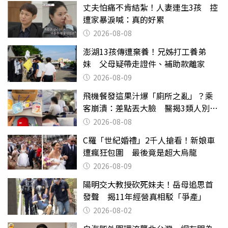
丈夫怕痛不肯結紮！人妻連生3孩 控
遭家暴淚喊：真的好累
2026-08-08
澎湖13孩傳遭棄養！兄姊打工養弟
妹 父母疑帶走證件、補助款離家
2026-08-09
飛機餐發這果汁爆「廁所之亂」？乘
客崩潰：差點丟大臉 醫揭3類人別亂
喝
2026-08-08
C羅「世紀婚禮」2千人搶看！新娘車
遭瘋狂包圍 最後竟是超大烏龍
2026-08-09
陽明交大教授砍死妹夫！岳母追思首
發聲 揭11年經營真相駁「爭產」
2026-08-02