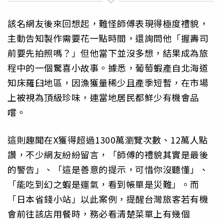
該名網友後來回想起，難怪師傅表現得極度禮貌，
主動告知製作需要花一點時間，還詢問他「握壽司
前要先拍照嗎？」但他當下並沒多想，結果成為旅
程中的一個驚喜小故事。據悉，葡萄蝦產自北海道
知床羅臼地區，因漁獲量稀少且產季短暫，在市場
上被視為頂級珍味，連當地居民都鮮少有機會品
嚐。
這則趣聞在X獲得超過1300萬瀏覽次數、12萬人點
讚，不少網友紛紛留言，「師傅的禮貌其實是最後
的警告」、「這是善意的提示，可惜你沒聽懂」、
「能吃到幻之蝦是運氣，看到帳單是災難」。而
「日本省錢小站」以此案例，提醒台灣旅客若有機
會前往該店用餐時，務必看清楚菜單上有幾個