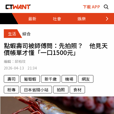
跳至主要內容區塊
下載 APP
最新
社會
娛樂
財經
生活
綜合
點蝦壽司被師傅問：先拍照？ 他見天
價帳單才懂「一口1500元」
編輯：
邱柏玟
2026-04-13 21:34
壽司
葡萄蝦
新千歲
機場
網友
粉專
日本省錢小站
拍照
食材