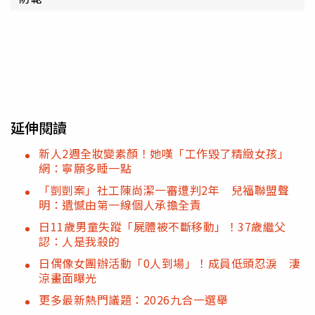
延伸閱讀
新人2週全妝變素顏！她嘆「工作毀了精緻女孩」
網：寧願多睡一點
「剴剴案」社工陳尚潔一審遭判2年 兒福聯盟聲
明：遺憾由第一線個人承擔全責
日11歲男童失蹤「屍體被不斷移動」！37歲繼父
認：人是我殺的
日偶像女團辦活動「0人到場」！成員低頭忍淚 淒
涼畫面曝光
更多最新熱門議題：2026九合一選舉