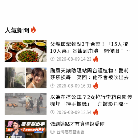
人氣新聞
父親節聚餐點3千合菜！「15人擠
10人桌」她餓到崩潰 網傻眼：讓
店家看笑話
2026-08-09 14:23
颱風天讓助理站陽台護植物！愛莉
莎莎挨轟 笑回：他不會被吹出去
2026-08-09 16:31
以為在搭公車？2女拖行李箱直闖停
機坪「揮手攔機」 荒謬影片曝網
傻眼
2026-08-09 12:54
做到這點才有資格說愛你
台灣癌症基金會