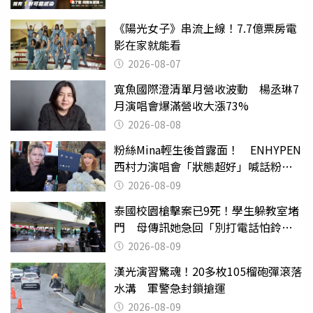
《陽光女子》串流上線！7.7億票房電
影在家就能看
2026-08-07
寬魚國際澄清單月營收波動 楊丞琳7
月演唱會爆滿營收大漲73%
2026-08-08
粉絲Mina輕生後首露面！ ENHYPEN
西村力演唱會「狀態超好」喊話粉
絲：我們心意相通
2026-08-09
泰國校園槍擊案已9死！學生躲教室堵
門 母傳訊她急回「別打電話怕鈴
響」
2026-08-09
漢光演習驚魂！20多枚105榴砲彈滾落
水溝 軍警急封鎖搶運
2026-08-09