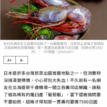
有日本網友在立吞壽司店點了一份蝦握壽司，沒想到上桌後才發現自
己點成稀有的葡萄蝦，那一貫壽司就要價7500日圓（約新台幣1492
元）。（示意圖／photoAC）
A+
A-
日本是許多台灣民眾出國首選地點之一，但消費時
沒搞清楚標價，小心荷包大失血！不久前有一名網
友在北海道新千歲機場一間立吞壽司店解饞，誤點
了極為稀有的羅臼產「葡萄蝦」，當下還被詢問要
不要拍照，結帳才得知那一貫壽司要價7500日圓