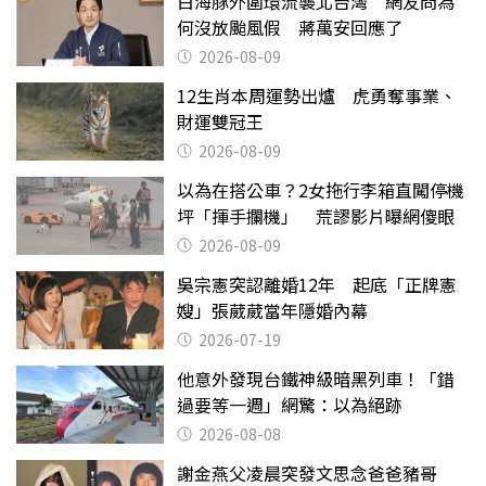
白海豚外圍環流襲北台灣 網友問為
何沒放颱風假 蔣萬安回應了
2026-08-09
12生肖本周運勢出爐 虎勇奪事業、
財運雙冠王
2026-08-09
以為在搭公車？2女拖行李箱直闖停機
坪「揮手攔機」 荒謬影片曝網傻眼
2026-08-09
吳宗憲突認離婚12年 起底「正牌憲
嫂」張葳葳當年隱婚內幕
2026-07-19
他意外發現台鐵神級暗黑列車！「錯
過要等一週」網驚：以為絕跡
2026-08-08
謝金燕父凌晨突發文思念爸爸豬哥