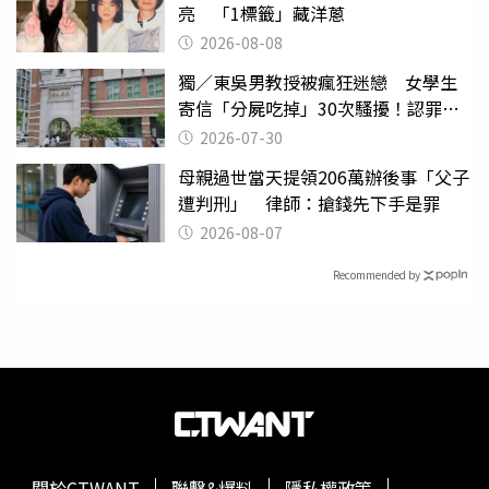
亮 「1標籤」藏洋蔥
2026-08-08
獨／東吳男教授被瘋狂迷戀 女學生
寄信「分屍吃掉」30次騷擾！認罪免
關
2026-07-30
母親過世當天提領206萬辦後事「父子
遭判刑」 律師：搶錢先下手是罪
2026-08-07
Recommended by
關於CTWANT
聯繫&爆料
隱私權政策