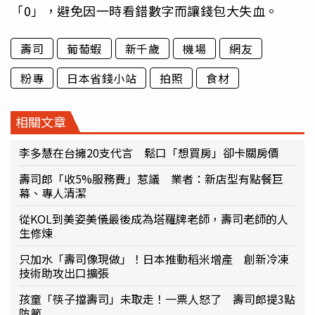
「0」，避免因一時看錯數字而讓錢包大失血。
壽司
葡萄蝦
新千歲
機場
網友
粉專
日本省錢小站
拍照
食材
相關文章
李多慧在台擁20支代言 鬆口「想買房」卻卡關房價
壽司郎「收5%服務費」惹議 業者：新店型有點餐巨
幕、專人清潔
從KOL到美姿美儀最後成為塔羅牌老師，壽司老師的人
生修煉
只加水「壽司像現做」！日本推動稻米增產 創新冷凍
技術助攻出口擴張
孩童「筷子擋壽司」未取走！一票人怒了 壽司郎提3點
防範