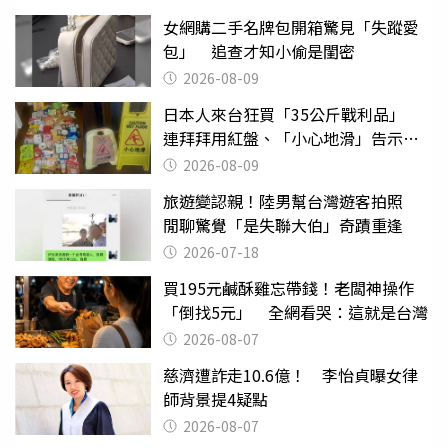
女網購二手名牌包開箱驚見「失蹤愛
包」 追查才知小偷是閨密
2026-08-09
日本人來台狂買「35公斤戰利品」
連拜拜用紅盤、「小心地滑」告示牌
也帶回家
2026-08-09
旅遊變認親！陸男幫台灣遊客拍照
閒聊驚覺「是失聯大伯」奇蹟重逢
2026-07-18
買195元鹹酥雞忘帶錢！老闆神操作
「倒找5元」 全網看哭：這就是台灣
2026-08-07
慈濟遭詐走10.6億！ 李怡貞曝女律
師背景提4疑點
2026-08-07