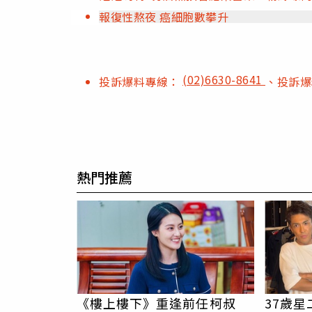
報復性熬夜 癌細胞數攀升
(02)6630-8641
投訴爆料專線：
、投訴
熱門推薦
《樓上樓下》重逢前任柯叔
37歲