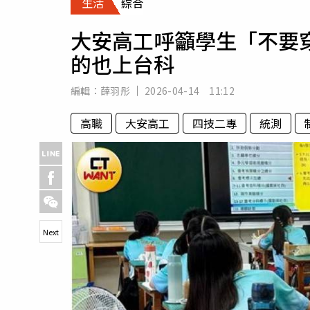
生活
綜合
人物
汽車
大安高工呼籲學生「不要
專欄
的也上台科
房產新勢力
編輯：
薛羽彤
2026-04-14 11:12
高職
大安高工
四技二專
統測
Next