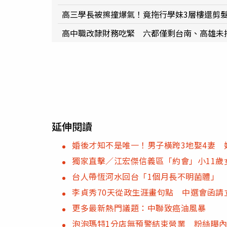
高三學長被擦撞爆氣！竟拖行學妹3層樓還剪
高中職改隸財務吃緊 六都僅剩台南、高雄未
延伸閱讀
婚後才知不是唯一！男子橫跨3地娶4妻
獨家直擊／江宏傑信義區「約會」小11歲
台人帶恆河水回台「1個月長不明菌體」
李貞秀70天從政生涯畫句點 中選會函請
更多最新熱門議題：中聯致癌油風暴
泡泡瑪特1分店無預警結束營業 粉絲曝