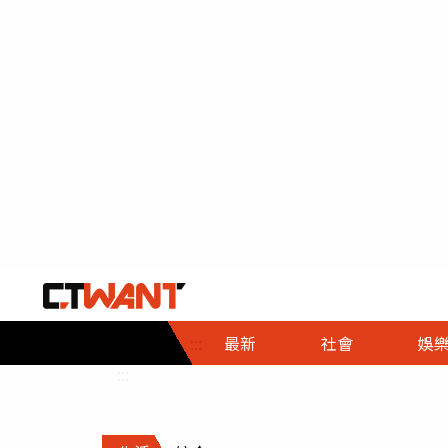
社會首頁
娛樂首頁
財經首頁
政
:::
最新
社會
娛
時事
即時
熱線
:::
直擊
大條
人物
調查
專題
３Ｃ