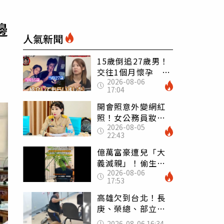
邊
人氣新聞
15歲倒追27歲男！
交往1個月懷孕 36
2026-08-06
歲當阿嬤故事曝光
17:04
開會照意外變網紅
照！女公務員妝容
2026-08-05
掀2千則留言 本人
22:43
怒嗆：化妝有錯嗎
億萬富豪遭兒「大
義滅親」！偷生子
2026-08-06
怕曝光 竟盜鄰居
17:53
身份辦假證落戶
高雄欠到台北！長
庚、榮總、部立醫
院都受害 「醫療
2026-08-06 16:34