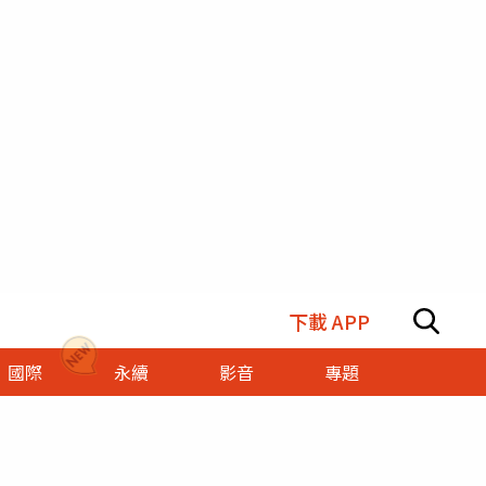
下載 APP
國際
永續
影音
專題