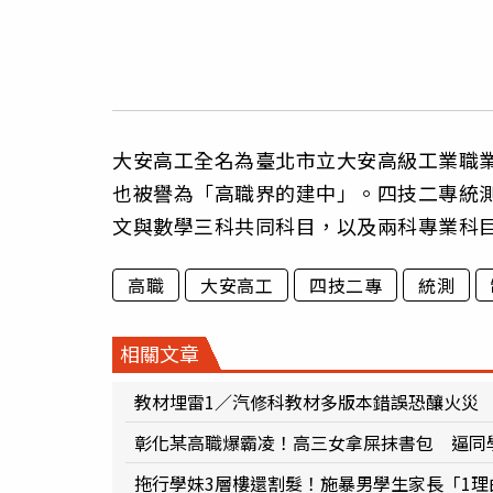
大安高工全名為臺北市立大安高級工業職
也被譽為「高職界的建中」。四技二專統
文與數學三科共同科目，以及兩科專業科
高職
大安高工
四技二專
統測
相關文章
教材埋雷1／汽修科教材多版本錯誤恐釀火災
彰化某高職爆霸凌！高三女拿屎抹書包 逼同
拖行學妹3層樓還割髮！施暴男學生家長「1