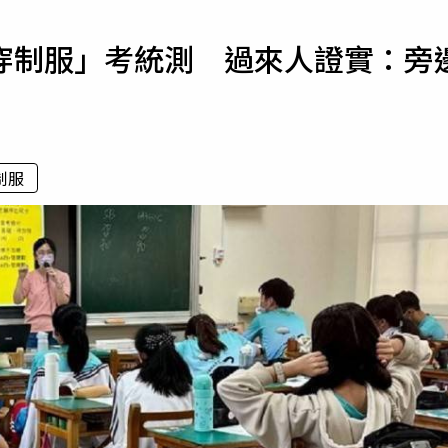
寵物
穿制服」考統測 過來人證實：旁
運勢
運動
梅酒
制服