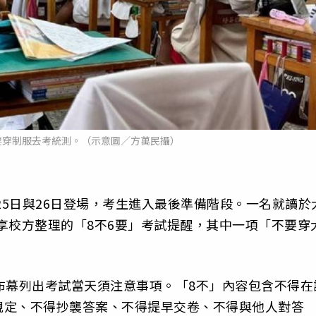
要穿制服去考統測。（示意圖／方萬民攝）
25日與26日登場，考生進入最後準備階段。一名就讀於
享校方整理的「8不6要」考試提醒，其中一項「不要穿
布幕列出考試當天須注意事項。「8不」內容包含不得在
規定、不得抄襲答案、不得提早交卷、不得與他人對答