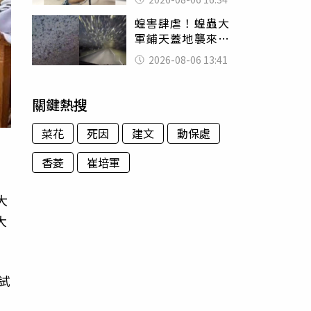
暴力男」離譜紀錄
蝗害肆虐！蝗蟲大
曝光
軍鋪天蓋地襲來宛
如末日 網驚：聖
2026-08-06 13:41
經十災
關鍵熱搜
菜花
死因
建文
動保處
香菱
崔培軍
大
大
試