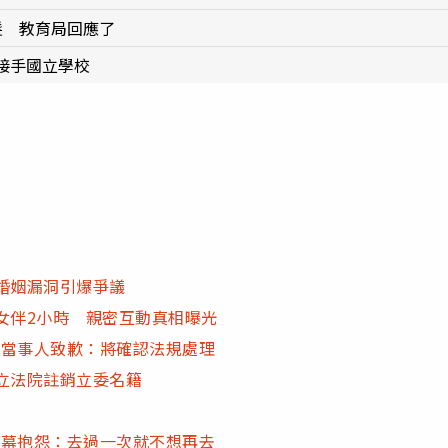
髮 教育局回應了
接手國立學校
 婚姻漏洞引爆爭議
女伴2小時 親密互動真相曝光
 當事人致歉：將確認法規處理
立法院註銷立委名籍
內幕抱怨：去過一次就不想再去