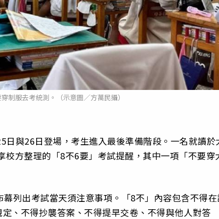
要穿制服去考統測。（示意圖／方萬民攝）
25日與26日登場，考生進入最後準備階段。一名就讀於
享校方整理的「8不6要」考試提醒，其中一項「不要穿
布幕列出考試當天須注意事項。「8不」內容包含不得在
規定、不得抄襲答案、不得提早交卷、不得與他人對答