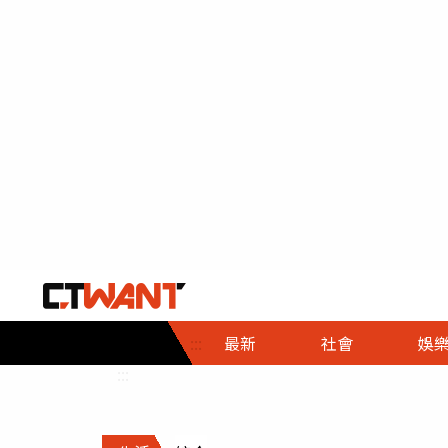
社會首頁
娛樂首頁
財經首頁
政
:::
最新
社會
娛
時事
即時
熱線
:::
直擊
大條
人物
調查
專題
３Ｃ