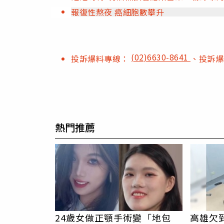
報復性熬夜 癌細胞數攀升
(02)6630-8641
投訴爆料專線：
、投訴
熱門推薦
24歲女做正顎手術變「地包
高雄欠