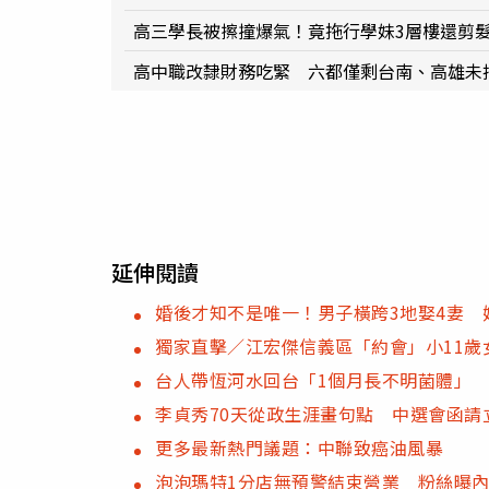
高三學長被擦撞爆氣！竟拖行學妹3層樓還剪
高中職改隸財務吃緊 六都僅剩台南、高雄未
延伸閱讀
婚後才知不是唯一！男子橫跨3地娶4妻
獨家直擊／江宏傑信義區「約會」小11歲
台人帶恆河水回台「1個月長不明菌體」
李貞秀70天從政生涯畫句點 中選會函請
更多最新熱門議題：中聯致癌油風暴
泡泡瑪特1分店無預警結束營業 粉絲曝