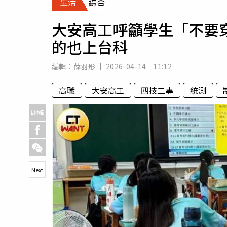
生活
綜合
人物
汽車
大安高工呼籲學生「不要
專欄
的也上台科
房產新勢力
編輯：
薛羽彤
2026-04-14 11:12
高職
大安高工
四技二專
統測
Next