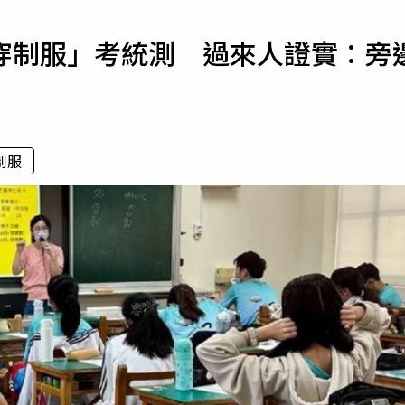
寵物
穿制服」考統測 過來人證實：旁
運勢
運動
梅酒
制服