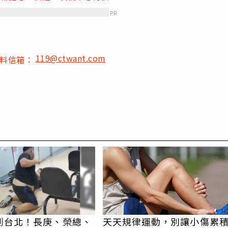
PR
119@ctwant.com
爆料信箱：
PR
到台北！長庚、榮總、
天天規律運動，別讓小傷累