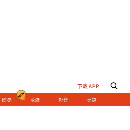
下載 APP
國際
永續
影音
專題