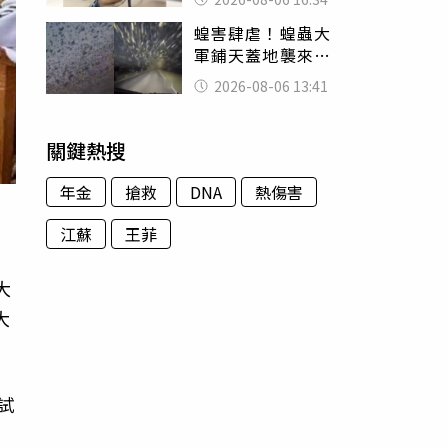
暴力男」離譜紀錄
蝗害肆虐！蝗蟲大
曝光
軍鋪天蓋地襲來宛
如末日 網驚：聖
2026-08-06 13:41
經十災
關鍵熱搜
年金
搶救
DNA
熱傷害
江蘇
王菲
大
大
試