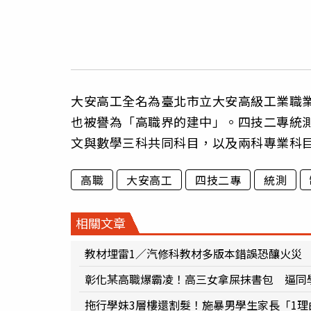
大安高工全名為臺北市立大安高級工業職
也被譽為「高職界的建中」。四技二專統
文與數學三科共同科目，以及兩科專業科
高職
大安高工
四技二專
統測
相關文章
教材埋雷1／汽修科教材多版本錯誤恐釀火災
彰化某高職爆霸凌！高三女拿屎抹書包 逼同
拖行學妹3層樓還割髮！施暴男學生家長「1