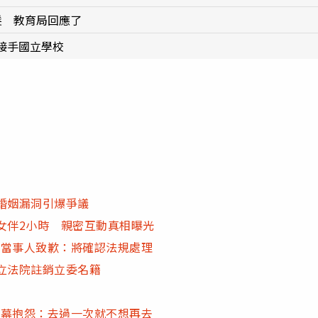
髮 教育局回應了
接手國立學校
 婚姻漏洞引爆爭議
女伴2小時 親密互動真相曝光
 當事人致歉：將確認法規處理
立法院註銷立委名籍
內幕抱怨：去過一次就不想再去