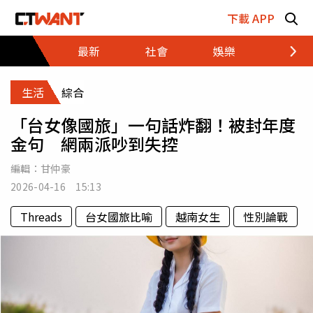
跳至主要內容區塊
下載 APP
最新
社會
娛樂
財經
生活
綜合
「台女像國旅」一句話炸翻！被封年度
金句 網兩派吵到失控
編輯：
甘仲豪
2026-04-16 15:13
Threads
台女國旅比喻
越南女生
性別論戰