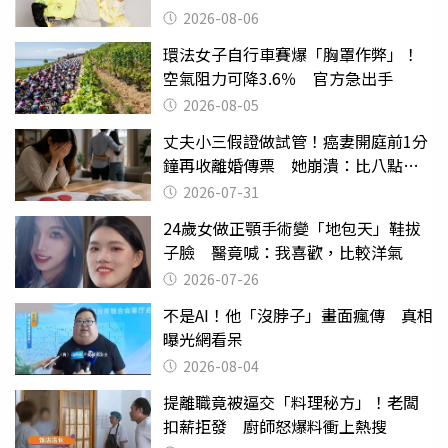
2026-08-06
環法女子自行車賽爆「胸罩作弊」！
空氣阻力可降3.6％ 官方急出手
2026-08-05
丈夫小三假證做試管！癌妻開庭前1分
鐘再收離婚傳票 她崩潰：比八點檔
還扯
2026-07-31
24歲女做正顎手術變「地包天」鞋拔
子臉 醫竟喊：我喜歡，比較洋氣
2026-07-26
不是AI！他「沒脖子」畫面瘋傳 真相
曝光網看呆
2026-08-04
提離職竟被逼交「料理秘方」！老闆
扣薪拒發 廚師怒爆料衝上熱搜