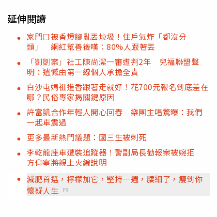
延伸閱讀
家門口被香燈腳亂丟垃圾！住戶氣炸「都沒分
類」 網紅幫善後嘆：80%人跟著丟
「剴剴案」社工陳尚潔一審遭判2年 兒福聯盟聲
明：遺憾由第一線個人承擔全責
白沙屯媽祖進香跟著走就好！花700元報名到底差在
哪？民俗專家揭關鍵原因
許富凱合作年輕人開心回春 樂團主唱驚曝：我們
一起車震過
更多最新熱門議題：國三生被刺死
李乾龍座車遭裝追蹤器！警副局長勸報案被婉拒
方仰寧將親上火線說明
減肥首選，檸檬加它，堅持一週，腰細了，瘦到你
懷疑人生
PR