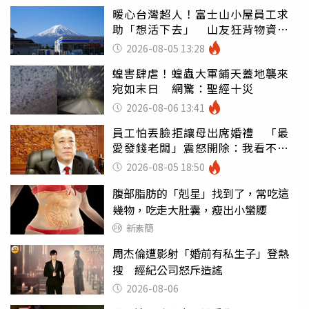
暖心台灣超人！富士山小屋員工求
助「想活下去」 山友狂背物資上
山：台灣真的是寶島
2026-08-05 13:28
蝗害肆虐！蝗蟲大軍鋪天蓋地襲來
宛如末日 網驚：聖經十災
2026-08-06 13:41
員工怕丟臉拒讓母出席婚禮 「最
愛發錢老闆」震怒開除：我看不起
你
2026-08-05 18:50
腹部脂肪的「剋星」找到了，常吃這
幾物，吃走大肚囊，瘦出小蠻腰
新素簡
周杰倫遭影射「婚前有私生子」登熱
搜 經紀公司怒斥造謠
2026-08-06