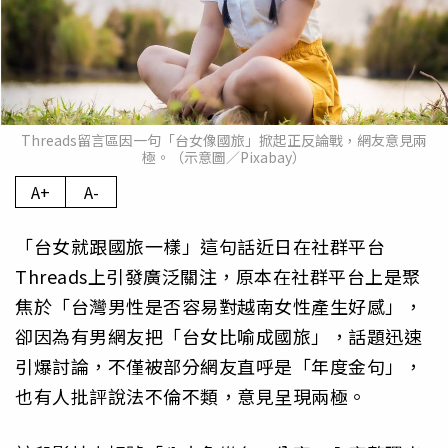
Threads留言區因一句「台女像國旅」掀起正反論戰，網友意見兩
極。（示意圖／Pixabay）
A+
A-
「台女就跟國旅一樣」這句話近日在社群平台
Threads上引發廣泛關注，原本在社群平台上是聚
焦於「台灣男性是否容易對越南女性產生好感」，
卻因為有男網友把「台女比喻成國旅」，話題迅速
引爆討論，不僅被部分網友直呼是「年度金句」，
也有人批評說法不倫不類，意見呈現兩極。