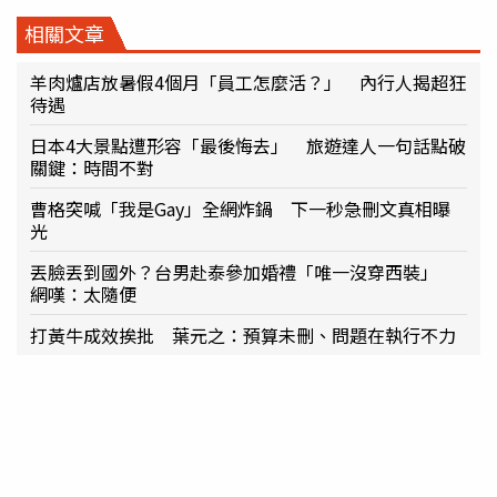
相關文章
羊肉爐店放暑假4個月「員工怎麼活？」 內行人揭超狂
待遇
日本4大景點遭形容「最後悔去」 旅遊達人一句話點破
關鍵：時間不對
曹格突喊「我是Gay」全網炸鍋 下一秒急刪文真相曝
光
丟臉丟到國外？台男赴泰參加婚禮「唯一沒穿西裝」
網嘆：太隨便
打黃牛成效挨批 葉元之：預算未刪、問題在執行不力