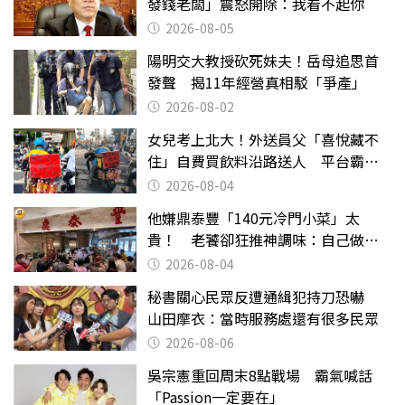
發錢老闆」震怒開除：我看不起你
2026-08-05
陽明交大教授砍死妹夫！岳母追思首
發聲 揭11年經營真相駁「爭產」
2026-08-02
女兒考上北大！外送員父「喜悅藏不
住」自費買飲料沿路送人 平台霸氣
幫付學費
2026-08-04
他嫌鼎泰豐「140元冷門小菜」太
貴！ 老饕卻狂推神調味：自己做不
出來
2026-08-04
秘書關心民眾反遭通緝犯持刀恐嚇
山田摩衣：當時服務處還有很多民眾
2026-08-06
吳宗憲重回周末8點戰場 霸氣喊話
「Passion一定要在」