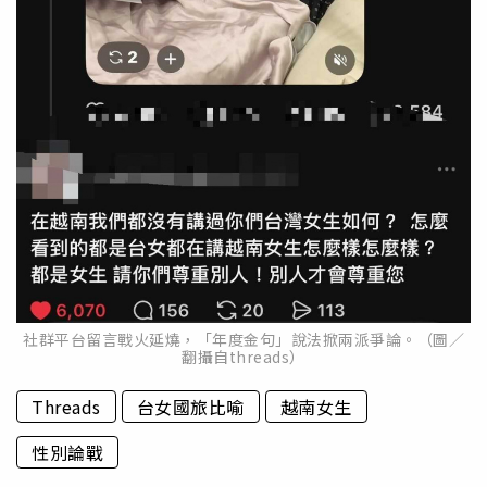
社群平台留言戰火延燒，「年度金句」說法掀兩派爭論。（圖／
翻攝自threads）
Threads
台女國旅比喻
越南女生
性別論戰