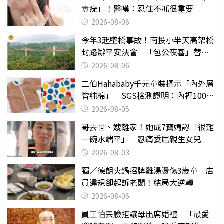
毒疣」！醫嘆：忍住不抓很重要
2026-08-06
今年3起墜橋事故！南投小半天高架橋
封路辦平安法會 「包公夜審」替亡
魂伸冤
2026-08-06
二伯Hahababy千元童裝標示「內外層
皆純棉」 SGS檢測證明：內裡100%
聚酯纖維
2026-08-05
哥去世、嫂離家！她成7寶媽認「很難
一碗水端平」 忍痛委屈親生女兒
2026-08-03
獨／德朗火鍋招牌雞湯燙傷3歲童 店
員違規卻起訴老闆！結局大逆轉
2026-08-06
員工怕丟臉拒讓母出席婚禮 「最愛