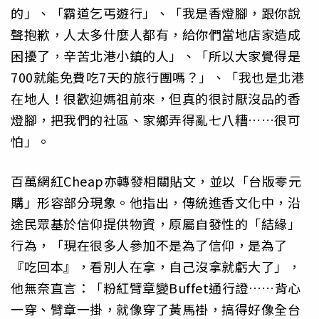
的」、「霸道乞丐遊行」、「我是香燈腳，跟你說
聲抱歉，人太多什麼人都有，給你們當地店家造成
困擾了，辛苦北港小鎮的人」、「所以大家覺得是
700就能免費吃7天的旅行團嗎？」、「我也是北港
在地人！很歡迎媽祖前來，但真的很討厭沒品的香
燈腳，把我們的社區、家鄉弄得亂七八糟……很可
怕」。
百萬網紅Cheap亦轉發相關貼文，並以「台版零元
購」形容部分現象。他指出，傳統進香文化中，沿
途民眾基於信仰提供物資，原屬自發性的「結緣」
行為，「現在很多人參加不是為了信仰，是為了
『吃回本』，看別人在拿，自己沒拿就虧大了」，
他無奈直言：「粉紅臂章變Buffet通行證……背心
一穿、臂章一掛，就像穿了黃馬褂，搞得好像全台