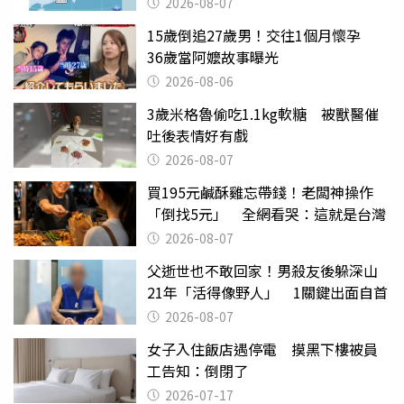
2026-08-07
15歲倒追27歲男！交往1個月懷孕
36歲當阿嬤故事曝光
2026-08-06
3歲米格魯偷吃1.1kg軟糖 被獸醫催
吐後表情好有戲
2026-08-07
買195元鹹酥雞忘帶錢！老闆神操作
「倒找5元」 全網看哭：這就是台灣
2026-08-07
父逝世也不敢回家！男殺友後躲深山
21年「活得像野人」 1關鍵出面自首
2026-08-07
女子入住飯店遇停電 摸黑下樓被員
工告知：倒閉了
2026-07-17