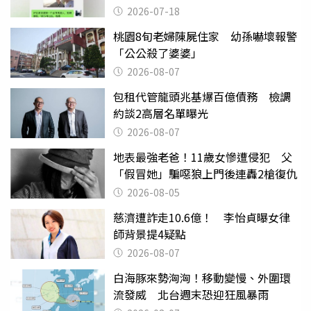
2026-07-18
桃園8旬老婦陳屍住家 幼孫嚇壞報警
「公公殺了婆婆」
2026-08-07
包租代管龍頭兆基爆百億債務 檢調
約談2高層名單曝光
2026-08-07
地表最強老爸！11歲女慘遭侵犯 父
「假冒她」騙噁狼上門後連轟2槍復仇
2026-08-05
慈濟遭詐走10.6億！ 李怡貞曝女律
師背景提4疑點
2026-08-07
白海豚來勢洶洶！移動變慢、外圍環
流發威 北台週末恐迎狂風暴雨