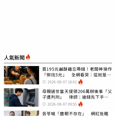
人氣新聞
買195元鹹酥雞忘帶錢！老闆神操作
「倒找5元」 全網看哭：這就是台
灣
2026-08-07 16:01
母親過世當天提領206萬辦後事「父
子遭判刑」 律師：搶錢先下手是
罪
2026-08-07 09:55
苦苓喊「唐朝不存在」 網紅批瞎