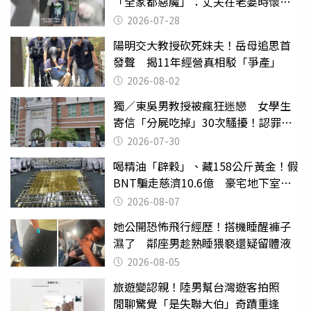
「全家都惡魔」：丈夫在老婆時懷孕
摔東西
2026-07-28
陽明交大教授砍死妹夫！岳母追思首
發聲 揭11年經營真相駁「爭產」
2026-08-02
獨／東吳男教授被瘋狂迷戀 女學生
寄信「分屍吃掉」30次騷擾！認罪免
關
2026-07-30
喝精油「辟穀」、藏158公斤黃金！假
BNT騙走慈濟10.6億 豪宅地下室竟
挖出乾鮑金庫
2026-08-07
她公開恐怖飛行經歷！搭機睡醒褲子
濕了 鄰座男趁熟睡猥褻還疑留體液
2026-08-05
旅遊變認親！陸男幫台灣遊客拍照
閒聊驚覺「是失聯大伯」奇蹟重逢