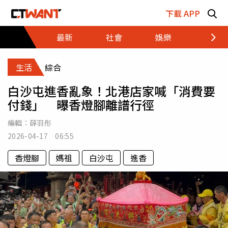
跳至主要內容區塊
下載 APP
最新
社會
娛樂
財經
生活
綜合
白沙屯進香亂象！北港店家喊「消費要
付錢」 曝香燈腳離譜行徑
編輯：
薛羽彤
2026-04-17 06:55
香燈腳
媽祖
白沙屯
進香