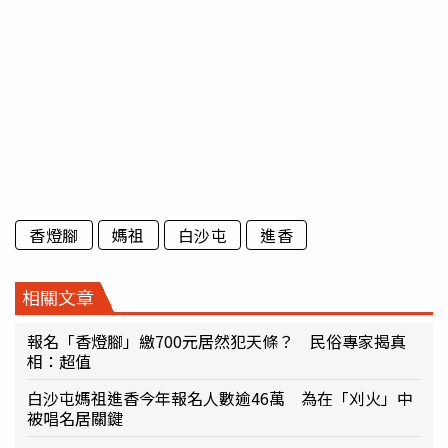
香燈腳
媽祖
白沙屯
進香
相關文章
報名「香燈腳」繳700元居然犯天條？ 民俗專家揭真
相：超值
白沙屯媽祖進香今年報名人數逾46萬 為在「刈火」中
被唱名居關鍵