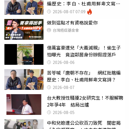
編歷史：李白、杜甫用鮮卑文寫
詩？
2026-08-07 07:09
做到這點才有資格說愛你
台灣癌症基金會
億萬富豪遭兒「大義滅親」！偷生子
怕曝光 竟盜鄰居身份辦假證落戶
2026-08-06
苦苓喊「唐朝不存在」 網紅批瞎編
歷史：李白、杜甫用鮮卑文寫詩？
2026-08-07
台大教授性騷擾2女研究生！不服解聘
2年爭4年 結局出爐
2026-08-05
中和兒媳遭公公砍百刀致死 閨密揭