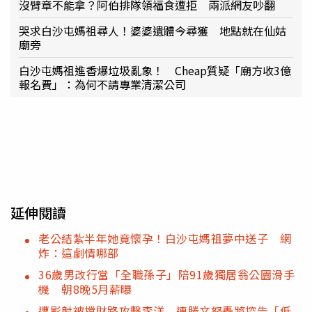
沒臂章不能拿？阿伯排隊領福食遭拒 兩派網友吵翻
哭求白沙屯媽祖尋人！婆婆遺體今尋獲 地點就在仙姑
廟旁
白沙屯媽祖進香爆垃圾亂象！ Cheap質疑「廟方收3億
報名費」：為何不請專業清潔公司
延伸閱讀
老公結紮半年她竟懷孕！白沙屯媽祖夢中送子 網
炸：這劇情哪部
36歲男改行當「全職孫子」陪91歲獨居翁公園滑手
機 朝8晚5月薪曝
遭影射被擋財路攻擊李洋 連勝文怒轟將控告「低