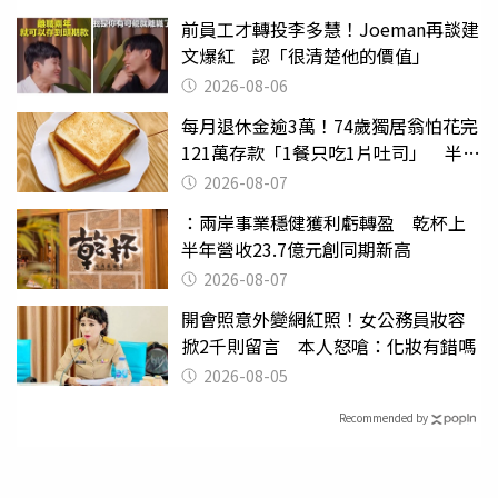
前員工才轉投李多慧！Joeman再談建
文爆紅 認「很清楚他的價值」
2026-08-06
每月退休金逾3萬！74歲獨居翁怕花完
121萬存款「1餐只吃1片吐司」 半年
後暴瘦嚇壞女兒
2026-08-07
：兩岸事業穩健獲利虧轉盈 乾杯上
半年營收23.7億元創同期新高
2026-08-07
開會照意外變網紅照！女公務員妝容
掀2千則留言 本人怒嗆：化妝有錯嗎
2026-08-05
Recommended by