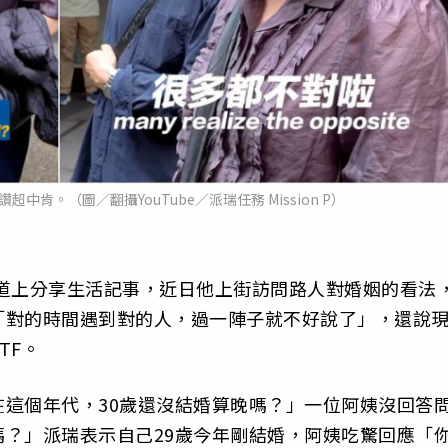
肯。（圖／翻攝YouTube／派瑞任務 Mission P）
P」常在頻道上分享生活記事，近日他上街訪問路人對婚姻的看法
「對的時間遇到對的人，過一陣子就不好說了」，還說
TF。
這個年代，30歲還沒結婚算晚嗎？」一位阿姨沒回答
？」派瑞表示自己29歲今年剛結婚，阿姨吃驚回應「