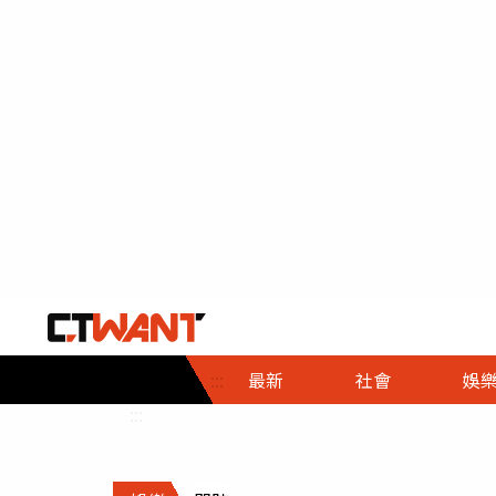
社會首頁
娛樂首頁
財經首頁
政
:::
最新
社會
娛
時事
即時
熱線
:::
直擊
大條
人物
調查
專題
３Ｃ