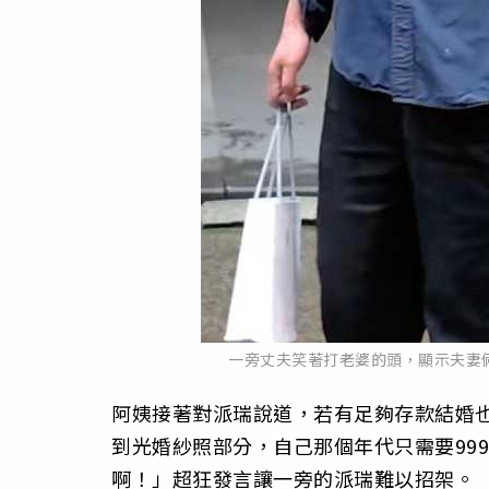
一旁丈夫笑著打老婆的頭，顯示夫妻倆感情
阿姨接著對派瑞說道，若有足夠存款結婚
到光婚紗照部分，自己那個年代只需要99
啊！」超狂發言讓一旁的派瑞難以招架。