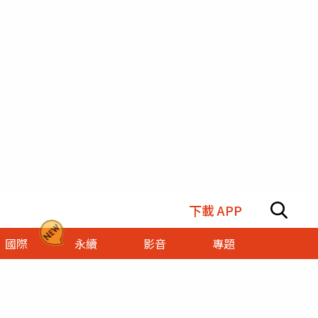
下載 APP
國際
永續
影音
專題