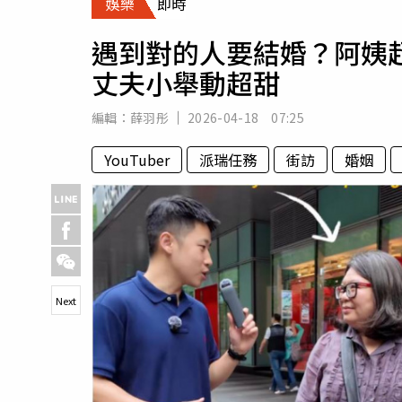
娛樂
即時
人物
汽車
遇到對的人要結婚？阿姨
專欄
丈夫小舉動超甜
房產新勢力
編輯：
薛羽彤
2026-04-18 07:25
YouTuber
派瑞任務
街訪
婚姻
Next