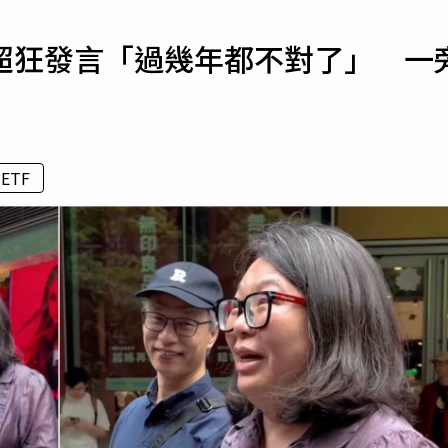
寵物
超狂發言「過幾年都不對了」 一
運勢
運動
梅酒
ETF