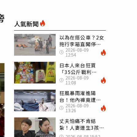
旁
人氣新聞
以為在搭公車？2女
拖行李箱直闖停機
2026-08-09
坪「揮手攔機」
12:54
荒謬影片曝網傻眼
日本人來台狂買
「35公斤戰利
2026-08-09
品」 連拜拜用紅
11:08
盤、「小心地滑」
告示牌也帶回家
狂風暴雨灌進陽
台！他內褲竟遭颱
2026-08-09
風吹走 陳世軒神
13:26
回1句笑翻上萬網友
丈夫怕痛不肯結
紮！人妻連生3孩
控遭家暴淚喊：真
2026-08-08 15:52