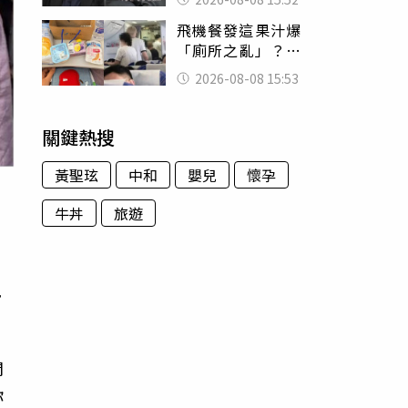
的好累
飛機餐發這果汁爆
「廁所之亂」？乘
客崩潰：差點丟大
2026-08-08 15:53
臉 醫揭3類人別亂
喝
關鍵熱搜
黃聖玹
中和
嬰兒
懷孕
牛丼
旅遊
，
現
問
你